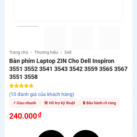
Trang chủ
/
Thương hiệu
/
Dell
Bàn phím Laptop ZIN Cho Dell Inspiron
3551 3552 3541 3543 3542 3559 3565 3567
3551 3558
4.80
10
trên 5
(10 đánh giá của khách hàng)
dựa trên
đánh giá
⚡ Giao nhanh
🛠 Hỗ trợ kỹ thuật
🔒 Bảo hành rõ ràng
₫
240.000