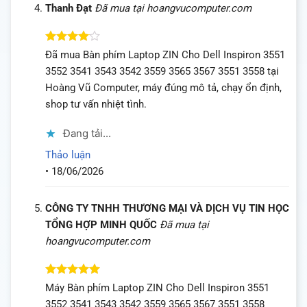
Thanh Đạt
Đã mua tại hoangvucomputer.com
Được
Đã mua Bàn phím Laptop ZIN Cho Dell Inspiron 3551
xếp hạng
3552 3541 3543 3542 3559 3565 3567 3551 3558 tại
4
5 sao
Hoàng Vũ Computer, máy đúng mô tả, chạy ổn định,
shop tư vấn nhiệt tình.
Đang tải...
Thảo luận
•
18/06/2026
CÔNG TY TNHH THƯƠNG MẠI VÀ DỊCH VỤ TIN HỌC
TỔNG HỢP MINH QUỐC
Đã mua tại
hoangvucomputer.com
Được xếp
Máy Bàn phím Laptop ZIN Cho Dell Inspiron 3551
hạng
5
5
3552 3541 3543 3542 3559 3565 3567 3551 3558
sao