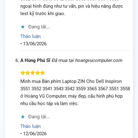
ngoại hình đúng như tư vấn, pin và hiệu năng được
test kỹ trước khi giao.
Đang tải...
Thảo luận
•
13/06/2026
A Hùng Phú Sĩ
Đã mua tại hoangvucomputer.com
Được xếp
Mình mua Bàn phím Laptop ZIN Cho Dell Inspiron
hạng
5
5
3551 3552 3541 3543 3542 3559 3565 3567 3551 3558
sao
ở Hoàng Vũ Computer, máy đẹp, cấu hình phù hợp
nhu cầu học tập và làm việc.
Đang tải...
Thảo luận
•
12/06/2026