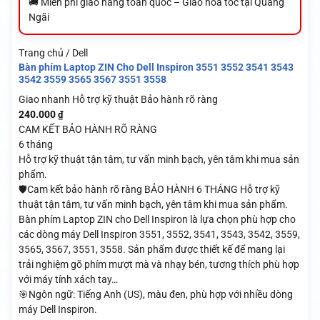
🚚 Miễn phí giao hàng toàn quốc – Giao hỏa tốc tại Quảng
Ngãi
Trang chủ / Dell
Bàn phím Laptop ZIN Cho Dell Inspiron 3551 3552 3541 3543
3542 3559 3565 3567 3551 3558
Giao nhanh
Hỗ trợ kỹ thuật
Bảo hành rõ ràng
240.000
₫
CAM KẾT BẢO HÀNH RÕ RÀNG
6 tháng
Hỗ trợ kỹ thuật tận tâm, tư vấn minh bạch, yên tâm khi mua sản
phẩm.
🛡️Cam kết bảo hành rõ ràng BẢO HÀNH 6 THÁNG Hỗ trợ kỹ
thuật tận tâm, tư vấn minh bạch, yên tâm khi mua sản phẩm.
Bàn phím Laptop ZIN cho Dell Inspiron là lựa chọn phù hợp cho
các dòng máy Dell Inspiron 3551, 3552, 3541, 3543, 3542, 3559,
3565, 3567, 3551, 3558. Sản phẩm được thiết kế để mang lại
trải nghiệm gõ phím mượt mà và nhạy bén, tương thích phù hợp
với máy tính xách tay…
🎯Ngôn ngữ: Tiếng Anh (US), màu đen, phù hợp với nhiều dòng
máy Dell Inspiron.