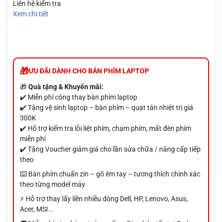
Liên hệ kiểm tra
Xem chi tiết
ƯU ĐÃI DÀNH CHO BÁN PHÍM LAPTOP
🎁
Quà tặng & Khuyến mãi:
✔️ Miễn phí công thay bàn phím laptop
✔️ Tặng vệ sinh laptop – bàn phím – quạt tản nhiệt trị giá
300K
✔️ Hỗ trợ kiểm tra lỗi liệt phím, chạm phím, mất đèn phím
miễn phí
✔️ Tặng Voucher giảm giá cho lần sửa chữa / nâng cấp tiếp
theo
⌨️ Bàn phím chuẩn zin – gõ êm tay – tương thích chính xác
theo từng model máy
⚡ Hỗ trợ thay lấy liền nhiều dòng Dell, HP, Lenovo, Asus,
Acer, MSI...