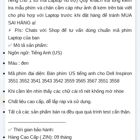
riêng cho 1 số mã Laptop hỗ trợ) Quý khách vui lòng kiểm
tra mẫu phím và chân cắm cáp như ảnh đi kèm trên bài viết
cho phù hợp với Laptop trước khi đặt hàng để tránh MUA
SAI HÀNG ạ!
⚡ P/s: Chats với Shop để tư vấn dùng chuẩn mã phím
Laptop của bạn
✅ Mô tả sản phẩm:
Ngôn ngữ: Tiếng Anh (US)
Màu : đen
Mã phím đại diện: Bàn phím US tiếng anh cho Dell Inspiron
3551 3552 3541 3543 3542 3559 3565 3567 3551 3558
Khi cầm lên nhìn thấy các chữ cái rõ nét không mờ nhòe
Chất liệu cao cấp, dễ lắp ráp và sử dụng.
Tất cả các sản phẩm bán ra đều qua quá trình test cẩn thận.
————————————-
✅ Thời gian bảo hành:
Hàng Cao Cấp ( ZIN): 09 tháng