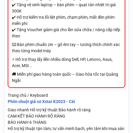
✔️ Tặng vệ sinh laptop – bàn phím – quạt tản nhiệt trị giá
300K
✔️ Hỗ trợ kiểm tra lỗi liệt phím, chạm phím, mất đèn phím
miễn phí
✔️ Tặng Voucher giảm giá cho lần sửa chữa / nâng cấp tiếp
theo
⌨️ Bàn phím chuẩn zin – gõ êm tay – tương thích chính xác
theo từng model máy
⚡ Hỗ trợ thay lấy liền nhiều dòng Dell, HP, Lenovo, Asus,
Acer, MSI...
🚚 Miễn phí giao hàng toàn quốc – Giao hỏa tốc tại Quảng
Ngãi
Trang chủ / Keyboard
Phím chuột giả cơ Xstar K2023 - Cái
Giao nhanh
Hỗ trợ kỹ thuật
Bảo hành rõ ràng
CAM KẾT BẢO HÀNH RÕ RÀNG
BẢO HÀNH 6 THÁNG
Hỗ trợ kỹ thuật tận tâm, tư vấn minh bạch, yên tâm khi mua sản