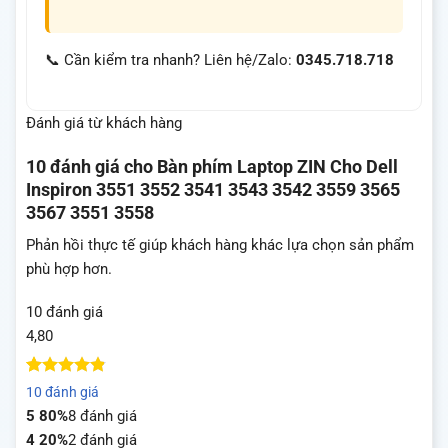
📞 Cần kiểm tra nhanh? Liên hệ/Zalo:
0345.718.718
Đánh giá từ khách hàng
10 đánh giá cho
Bàn phím Laptop ZIN Cho Dell
Inspiron 3551 3552 3541 3543 3542 3559 3565
3567 3551 3558
Phản hồi thực tế giúp khách hàng khác lựa chọn sản phẩm
phù hợp hơn.
10 đánh giá
4,80
4.8
10
trên 5
10 đánh giá
dựa trên
5
80%
8 đánh giá
đánh giá
4
20%
2 đánh giá