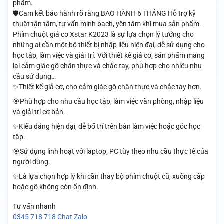
phẩm.
🛡️Cam kết bảo hành rõ ràng BẢO HÀNH 6 THÁNG Hỗ trợ kỹ
thuật tận tâm, tư vấn minh bạch, yên tâm khi mua sản phẩm.
Phím chuột giả cơ Xstar K2023 là sự lựa chọn lý tưởng cho
những ai cần một bộ thiết bị nhập liệu hiện đại, dễ sử dụng cho
học tập, làm việc và giải trí. Với thiết kế giả cơ, sản phẩm mang
lại cảm giác gõ chân thực và chắc tay, phù hợp cho nhiều nhu
cầu sử dụng…
✨Thiết kế giả cơ, cho cảm giác gõ chân thực và chắc tay hơn.
🎯Phù hợp cho nhu cầu học tập, làm việc văn phòng, nhập liệu
và giải trí cơ bản.
✨Kiểu dáng hiện đại, dễ bố trí trên bàn làm việc hoặc góc học
tập.
🎯Sử dụng linh hoạt với laptop, PC tùy theo nhu cầu thực tế của
người dùng.
✨Là lựa chọn hợp lý khi cần thay bộ phím chuột cũ, xuống cấp
hoặc gõ không còn ổn định.
Tư vấn nhanh
0345 718 718
Chat Zalo