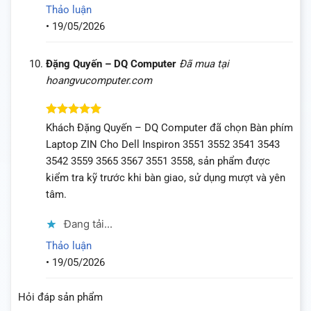
Thảo luận
•
19/05/2026
Đặng Quyến – DQ Computer
Đã mua tại
hoangvucomputer.com
Được xếp
Khách Đặng Quyến – DQ Computer đã chọn Bàn phím
hạng
5
5
Laptop ZIN Cho Dell Inspiron 3551 3552 3541 3543
sao
3542 3559 3565 3567 3551 3558, sản phẩm được
kiểm tra kỹ trước khi bàn giao, sử dụng mượt và yên
tâm.
Đang tải...
Thảo luận
•
19/05/2026
Hỏi đáp sản phẩm