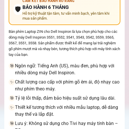
CAM KẾT BẢO HÀNH RÕ RÀNG
BẢO HÀNH 6 THÁNG
🛡️
Hỗ trợ kỹ thuật tận tâm, tư vấn minh bạch, yên tâm khi
mua sản phẩm.
Bàn phím Laptop ZIN cho Dell Inspiron là lựa chọn phù hợp cho các
dòng máy Dell Inspiron 3551, 3552, 3541, 3543, 3542, 3559, 3565,
3567, 3551, 3558. Sản phẩm được thiết kế để mang lại trải nghiệm
gõ phím mượt mà và nhạy bén, tương thích phù hợp với máy tính xách
tay của bạn.
Ngôn ngữ: Tiếng Anh (US), màu đen, phù hợp với
🎯
nhiều dòng máy Dell Inspiron.
Chất lượng cao cấp với phím gõ êm ái, độ nhạy cao
✨
như phím theo máy.
Tỷ lệ lỗi thấp, đảm bảo hiệu suất sử dụng lâu dài.
🎯
Thiết kế tương thích với nhiều mẫu laptop, dễ dàng
✨
thay thế và lắp đặt.
Lưu ý: Không sử dụng cho Tivi hay máy tính bàn –
🎯