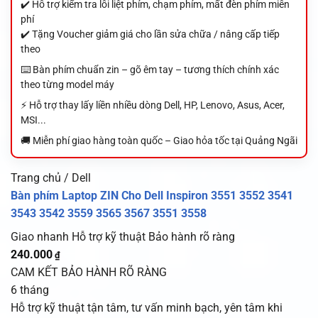
✔️ Hỗ trợ kiểm tra lỗi liệt phím, chạm phím, mất đèn phím miễn
phí
✔️ Tặng Voucher giảm giá cho lần sửa chữa / nâng cấp tiếp
theo
⌨️ Bàn phím chuẩn zin – gõ êm tay – tương thích chính xác
theo từng model máy
⚡ Hỗ trợ thay lấy liền nhiều dòng Dell, HP, Lenovo, Asus, Acer,
MSI...
🚚 Miễn phí giao hàng toàn quốc – Giao hỏa tốc tại Quảng Ngãi
Trang chủ / Dell
Bàn phím Laptop ZIN Cho Dell Inspiron 3551 3552 3541
3543 3542 3559 3565 3567 3551 3558
Giao nhanh
Hỗ trợ kỹ thuật
Bảo hành rõ ràng
240.000
₫
CAM KẾT BẢO HÀNH RÕ RÀNG
6 tháng
Hỗ trợ kỹ thuật tận tâm, tư vấn minh bạch, yên tâm khi