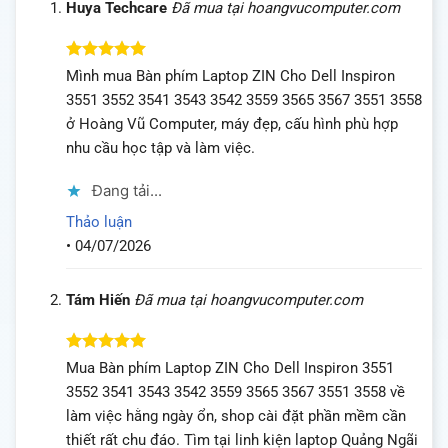
Huya Techcare
Đã mua tại hoangvucomputer.com
Được xếp
Mình mua Bàn phím Laptop ZIN Cho Dell Inspiron
hạng
5
5
3551 3552 3541 3543 3542 3559 3565 3567 3551 3558
sao
ở Hoàng Vũ Computer, máy đẹp, cấu hình phù hợp
nhu cầu học tập và làm việc.
Đang tải...
Thảo luận
•
04/07/2026
Tám Hiến
Đã mua tại hoangvucomputer.com
Được xếp
Mua Bàn phím Laptop ZIN Cho Dell Inspiron 3551
hạng
5
5
3552 3541 3543 3542 3559 3565 3567 3551 3558 về
sao
làm việc hằng ngày ổn, shop cài đặt phần mềm cần
thiết rất chu đáo. Tìm tại linh kiện laptop Quảng Ngãi