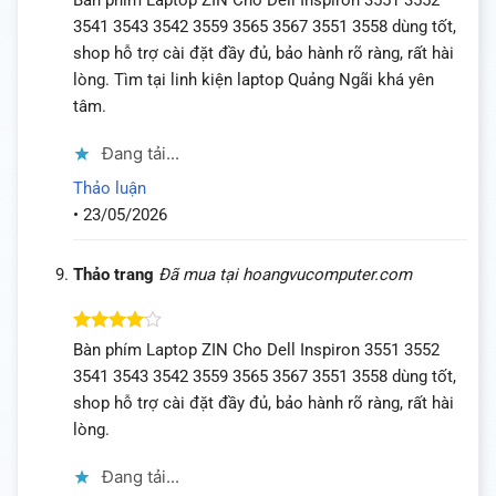
hạng
5
5
3541 3543 3542 3559 3565 3567 3551 3558 dùng tốt,
sao
shop hỗ trợ cài đặt đầy đủ, bảo hành rõ ràng, rất hài
lòng. Tìm tại linh kiện laptop Quảng Ngãi khá yên
tâm.
Đang tải...
Thảo luận
•
23/05/2026
Thảo trang
Đã mua tại hoangvucomputer.com
Được
Bàn phím Laptop ZIN Cho Dell Inspiron 3551 3552
xếp hạng
3541 3543 3542 3559 3565 3567 3551 3558 dùng tốt,
4
5 sao
shop hỗ trợ cài đặt đầy đủ, bảo hành rõ ràng, rất hài
lòng.
Đang tải...