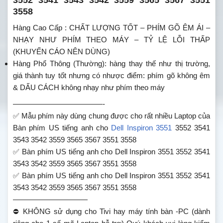
3552 3541 3543 3542 3559 3565 3567 3551
3558
Hàng Cao Cấp : CHẤT LƯỢNG TỐT – PHÍM GÕ ÊM ÁI –
NHẠY NHƯ PHÍM THEO MÁY – TỶ LỆ LỖI THẤP
(KHUYẾN CÁO NÊN DÙNG)
Hàng Phổ Thông (Thường): hàng thay thế như thị trường,
giá thành tuy tốt nhưng có nhược điểm: phím gõ không êm
& DẤU CÁCH không nhạy như phím theo máy
————————————-
✅ Mẫu phím này dùng chung được cho rất nhiều Laptop của
Bàn phím US tiếng anh cho
Dell
Inspiron 3551
3552 3541
3543 3542 3559 3565 3567 3551 3558
✅
Bàn phím US tiếng anh cho Dell Inspiron 3551 3552 3541
3543 3542 3559 3565 3567 3551 3558
✅
Bàn phím US tiếng anh cho Dell Inspiron 3551 3552 3541
3543 3542 3559 3565 3567 3551 3558
——————————
⛔ KHÔNG sử dụng cho Tivi hay máy tính bàn -PC (dành