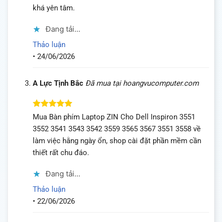
khá yên tâm.
Đang tải...
Thảo luận
•
24/06/2026
A Lực Tịnh Bắc
Đã mua tại hoangvucomputer.com
Được xếp
Mua Bàn phím Laptop ZIN Cho Dell Inspiron 3551
hạng
5
5
3552 3541 3543 3542 3559 3565 3567 3551 3558 về
sao
làm việc hằng ngày ổn, shop cài đặt phần mềm cần
thiết rất chu đáo.
Đang tải...
Thảo luận
•
22/06/2026