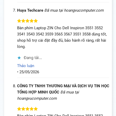
Huya Techcare
Đã mua tại hoangvucomputer.com
Được xếp
Bàn phím Laptop ZIN Cho Dell Inspiron 3551 3552
hạng
5
5
3541 3543 3542 3559 3565 3567 3551 3558 dùng tốt,
sao
shop hỗ trợ cài đặt đầy đủ, bảo hành rõ ràng, rất hài
lòng.
Đang tải...
Thảo luận
•
25/05/2026
CÔNG TY TNHH THƯƠNG MẠI VÀ DỊCH VỤ TIN HỌC
TỔNG HỢP MINH QUỐC
Đã mua tại
hoangvucomputer.com
Được xếp
Bàn phím Laptop ZIN Cho Dell Inspiron 3551 3552