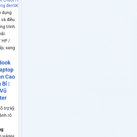
ót chuột Hoàng Vũ 25x30
ng đen
SKU: SP0140
p dụng
 và điều
ng trình
ãi.
/ HP /
ấp, sang
Book
Laptop
ân Cao
 Bỉ |
 Vũ
ter
ỗ trợ kỹ
ành rõ
ng
O HÀNH