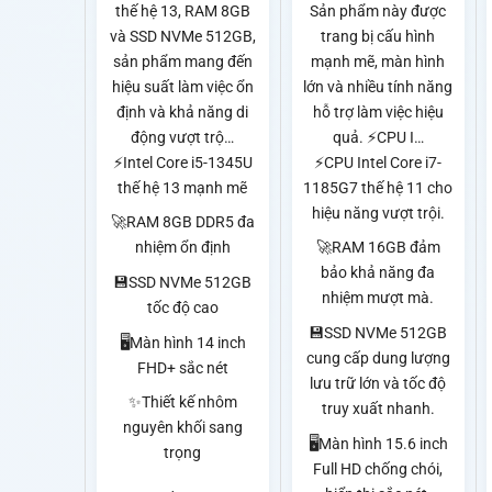
thế hệ 13, RAM 8GB
Sản phẩm này được
và SSD NVMe 512GB,
trang bị cấu hình
sản phẩm mang đến
mạnh mẽ, màn hình
hiệu suất làm việc ổn
lớn và nhiều tính năng
định và khả năng di
hỗ trợ làm việc hiệu
động vượt trộ…
quả. ⚡CPU I…
⚡Intel Core i5-1345U
⚡CPU Intel Core i7-
thế hệ 13 mạnh mẽ
1185G7 thế hệ 11 cho
hiệu năng vượt trội.
🚀RAM 8GB DDR5 đa
nhiệm ổn định
🚀RAM 16GB đảm
bảo khả năng đa
💾SSD NVMe 512GB
nhiệm mượt mà.
tốc độ cao
💾SSD NVMe 512GB
🖥️Màn hình 14 inch
cung cấp dung lượng
FHD+ sắc nét
lưu trữ lớn và tốc độ
✨Thiết kế nhôm
truy xuất nhanh.
nguyên khối sang
🖥️Màn hình 15.6 inch
trọng
Full HD chống chói,