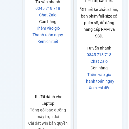
hiển thị sắc nét.
Tư vấn nhanh
0345 718 718
🚀Thiết kế chắc chắn,
Chat Zalo
bàn phím full-size có
Còn hàng
phím số, dễ dàng
Thêm vào giỏ
nâng cấp RAM và
Thanh toán ngay
SSD.
Xem chi tiết
Tư vấn nhanh
0345 718 718
Chat Zalo
Còn hàng
Thêm vào giỏ
Thanh toán ngay
Xem chi tiết
Ưu đãi dành cho
Laptop
Tặng gói bảo dưỡng
máy trọn đời
Cài đặt win bản quyền