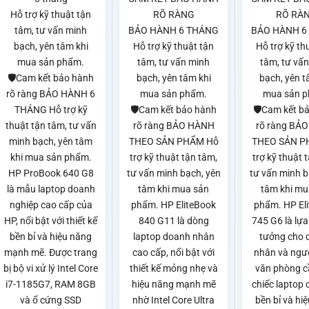
Hỗ trợ kỹ thuật tận
RÕ RÀNG
RÕ RÀ
tâm, tư vấn minh
BẢO HÀNH 6 THÁNG
BẢO HÀNH 6
bạch, yên tâm khi
Hỗ trợ kỹ thuật tận
Hỗ trợ kỹ th
mua sản phẩm.
tâm, tư vấn minh
tâm, tư vấ
🛡️Cam kết bảo hành
bạch, yên tâm khi
bạch, yên t
rõ ràng BẢO HÀNH 6
mua sản phẩm.
mua sản 
THÁNG Hỗ trợ kỹ
🛡️Cam kết bảo hành
🛡️Cam kết b
thuật tận tâm, tư vấn
rõ ràng BẢO HÀNH
rõ ràng BẢ
minh bạch, yên tâm
THEO SẢN PHẨM Hỗ
THEO SẢN P
khi mua sản phẩm.
trợ kỹ thuật tận tâm,
trợ kỹ thuật 
HP ProBook 640 G8
tư vấn minh bạch, yên
tư vấn minh b
là mẫu laptop doanh
tâm khi mua sản
tâm khi mu
nghiệp cao cấp của
phẩm. HP EliteBook
phẩm. HP El
HP, nổi bật với thiết kế
840 G11 là dòng
745 G6 là lựa
bền bỉ và hiệu năng
laptop doanh nhân
tưởng cho 
mạnh mẽ. Được trang
cao cấp, nổi bật với
nhân và ngư
bị bộ vi xử lý Intel Core
thiết kế mỏng nhẹ và
văn phòng c
i7-1185G7, RAM 8GB
hiệu năng mạnh mẽ
chiếc laptop 
và ổ cứng SSD
nhờ Intel Core Ultra
bền bỉ và hi