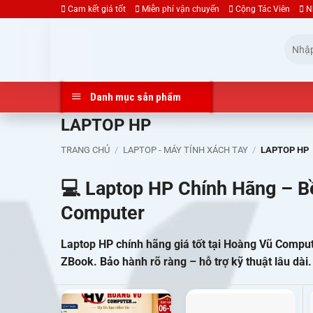
Bỏ
Cam kết giá tốt
Miễn phí vận chuyển
Cộng Tác Viên
N
qua
Tìm
nội
kiếm:
dung
Danh mục sản phẩm
LAPTOP HP
TRANG CHỦ
/
LAPTOP - MÁY TÍNH XÁCH TAY
/
LAPTOP HP
💻
Laptop HP Chính Hãng – Bề
Computer
Laptop HP chính hãng giá tốt tại Hoàng Vũ Compute
ZBook. Bảo hành rõ ràng – hỗ trợ kỹ thuật lâu dài.