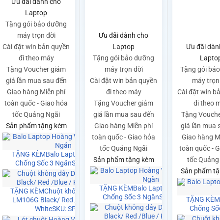
Ưu đãi dành cho
Laptop
Tặng gói bảo dưỡng
máy trọn đời
Ưu đãi dành cho
Cài đặt win bản quyền
Laptop
Ưu đãi dàn
đi theo máy
Tặng gói bảo dưỡng
Lapto
Tặng Voucher giảm
máy trọn đời
Tặng gói bả
giá lần mua sau đến
Cài đặt win bản quyền
máy trọn
Giao hàng Miễn phí
đi theo máy
Cài đặt win b
toàn quốc - Giao hỏa
Tặng Voucher giảm
đi theo 
tốc Quảng Ngãi
giá lần mua sau đến
Tặng Vouche
Sản phẩm tặng kèm
Giao hàng Miễn phí
giá lần mua 
toàn quốc - Giao hỏa
Giao hàng M
tốc Quảng Ngãi
toàn quốc - 
TẶNG KÈM
Balo Laptop Hoàng Vũ
Sản phẩm tặng kèm
tốc Quảng
Chống Sốc 3 Ngăn
SKU: SP0141
Sản phẩm tặ
Hoàng Vũ
 SP0141
TẶNG KÈM
Balo Laptop Hoàng Vũ
TẶNG KÈM
Chuột không dây Dareu
Chống Sốc 3 Ngăn
SKU: SP0141
TẶNG KÈ
LM106G Black/ Red /Blue / Pink /
Chống Số
White
SKU: SP0021
dây Dareu