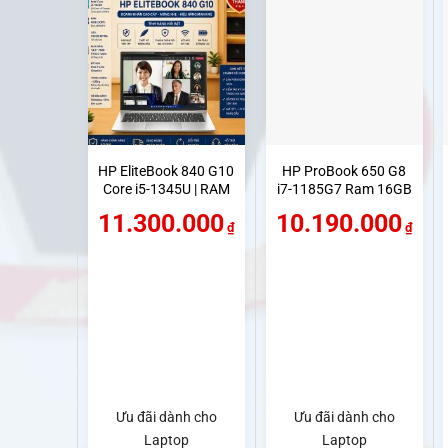
HP EliteBook 840 G10
HP ProBook 650 G8
Core i5-1345U | RAM
i7-1185G7 Ram 16GB
8GB | SSD 512GB
SSD 512GB Màn 15.6
11.300.000
10.190.000
NVMe | Màn 14.0
inch FHD
₫
₫
FHD+
Ưu đãi dành cho
Ưu đãi dành cho
Laptop
Laptop