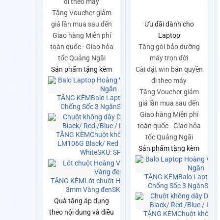
đi theo máy
Tặng Voucher giảm
giá lần mua sau đến
Ưu đãi dành cho
Giao hàng Miễn phí
Laptop
toàn quốc - Giao hỏa
Tặng gói bảo dưỡng
tốc Quảng Ngãi
máy trọn đời
Sản phẩm tặng kèm
Cài đặt win bản quyền
đi theo máy
Tặng Voucher giảm
TẶNG KÈM
Balo Laptop Hoàng Vũ
giá lần mua sau đến
Chống Sốc 3 Ngăn
SKU: SP0141
Giao hàng Miễn phí
toàn quốc - Giao hỏa
TẶNG KÈM
Chuột không dây Dareu
tốc Quảng Ngãi
LM106G Black/ Red /Blue / Pink /
Sản phẩm tặng kèm
White
SKU: SP0021
TẶNG KÈM
Balo Laptop 
TẶNG KÈM
Lót chuột Hoàng Vũ 25x30
Chống Sốc 3 Ngăn
SKU:
3mm Vàng đen
SKU: SP0140
Quà tặng áp dụng
theo nội dung và điều
TẶNG KÈM
Chuột không 