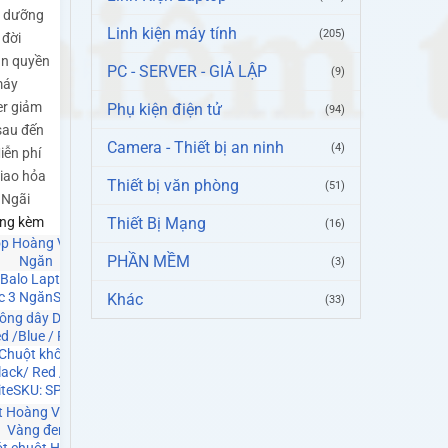
o dưỡng
Linh kiện máy tính
(205)
 đời
ản quyền
PC - SERVER - GIẢ LẬP
(9)
máy
r giảm
Phụ kiện điện tử
(94)
sau đến
Camera - Thiết bị an ninh
(4)
iễn phí
Giao hỏa
Thiết bị văn phòng
(51)
 Ngãi
ng kèm
Thiết Bị Mạng
(16)
PHẦN MỀM
(3)
M
Balo Laptop Hoàng Vũ
c 3 Ngăn
SKU: SP0141
Khác
(33)
Chuột không dây Dareu
ck/ Red /Blue / Pink /
te
SKU: SP0021