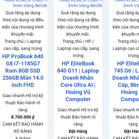
g Vũ 25x30
TẶNG KÈM
Lót chuột Hoàng Vũ 25x30
TẶNG KÈM
Lót chuột Hoàng Vũ 25x30
TẶNG KÈM
L
SP0140
3mm Vàng đen
SKU: SP0140
3mm Vàng đen
SKU: SP0140
3mm Và
Quà tặng áp dụng
Quà tặng áp dụng
Quà tặng á
theo nội dung và điều
theo nội dung và điều
theo nội dung
kiện của chương trình
kiện của chương trình
kiện của chươ
khuyến mãi.
khuyến mãi.
khuyến m
Trang chủ / Laptop
Trang chủ / HP /
Trang chủ 
cao cấp, sang trọng
Laptop cao cấp, sang
Laptop cao c
HP ProBook 640
trọng
trọng
G8 i7-1185G7
HP EliteBook
HP Elite
Ram 8GB SSD
840 G11 | Laptop
745 G6 | 
256GB Màn 14.0
Doanh Nhân
Doanh Nh
inch FHD
Core Ultra AI |
Cấp, Bền
Hoàng Vũ
Hoàng
Giao nhanh
Hỗ trợ kỹ
Computer
Compu
thuật
Bảo hành rõ
ràng
Giao nhanh
Hỗ trợ kỹ
Giao nhanh
H
8.700.000
thuật
Bảo hành rõ
thuật
Bảo h
₫
CAM KẾT BẢO HÀNH
ràng
ràng
RÕ RÀNG
Đặt Hàng
Đặt Hà
6 tháng
CAM KẾT BẢO HÀNH
CAM KẾT BẢ