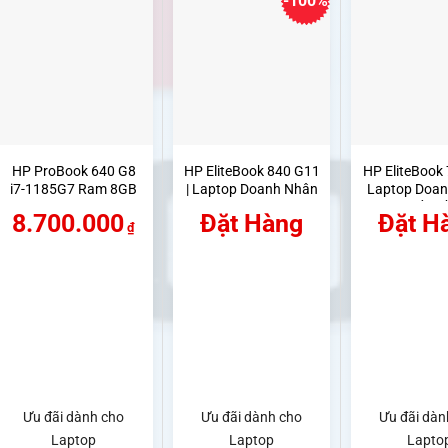
-100%
HP ProBook 640 G8
HP EliteBook 840 G11
HP EliteBook 
i7-1185G7 Ram 8GB
| Laptop Doanh Nhân
Laptop Doa
SSD 256GB Màn 14.0
Core Ultra AI | Hoàng
Cao Cấp, Bề
8.700.000
Đặt Hàng
Đặt H
inch FHD
Vũ Computer
Hoàng Vũ C
₫
Ưu đãi dành cho
Ưu đãi dành cho
Ưu đãi dàn
Laptop
Laptop
Lapto