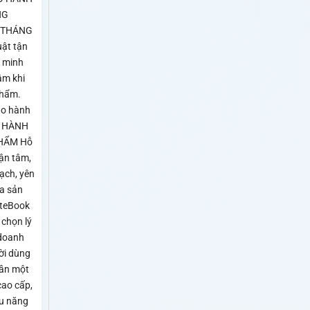
NG
 THÁNG
uật tận
n minh
âm khi
phẩm.
ảo hành
O HÀNH
HẨM Hỗ
tận tâm,
ạch, yên
a sản
iteBook
 chọn lý
doanh
ời dùng
ần một
cao cấp,
ệu năng