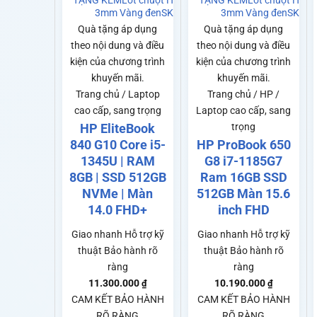
TẶNG KÈM
Lót chuột Hoàng Vũ 25x30
TẶNG KÈM
Lót chuột Hoàn
3mm Vàng đen
SKU: SP0140
3mm Vàng đen
SKU: 
Quà tặng áp dụng
Quà tặng áp dụng
theo nội dung và điều
theo nội dung và điều
kiện của chương trình
kiện của chương trình
khuyến mãi.
khuyến mãi.
Trang chủ / Laptop
Trang chủ / HP /
cao cấp, sang trọng
Laptop cao cấp, sang
HP EliteBook
trọng
840 G10 Core i5-
HP ProBook 650
1345U | RAM
G8 i7-1185G7
8GB | SSD 512GB
Ram 16GB SSD
NVMe | Màn
512GB Màn 15.6
14.0 FHD+
inch FHD
Giao nhanh
Hỗ trợ kỹ
Giao nhanh
Hỗ trợ kỹ
thuật
Bảo hành rõ
thuật
Bảo hành rõ
ràng
ràng
11.300.000
10.190.000
₫
₫
CAM KẾT BẢO HÀNH
CAM KẾT BẢO HÀNH
RÕ RÀNG
RÕ RÀNG