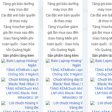
Tặng gói bảo dưỡng
Tặng gói bảo dưỡng
Tặng gói bả
máy trọn đời
máy trọn đời
máy trọn
Cài đặt win bản quyền
Cài đặt win bản quyền
Cài đặt win b
đi theo máy
đi theo máy
đi theo 
Tặng Voucher giảm
Tặng Voucher giảm
Tặng Vouche
giá lần mua sau đến
giá lần mua sau đến
giá lần mua 
Giao hàng Miễn phí
Giao hàng Miễn phí
Giao hàng M
toàn quốc - Giao hỏa
toàn quốc - Giao hỏa
toàn quốc - 
tốc Quảng Ngãi
tốc Quảng Ngãi
tốc Quảng
Sản phẩm tặng kèm
Sản phẩm tặng kèm
Sản phẩm tặ
Hoàng Vũ
TẶNG KÈM
Balo Laptop Hoàng Vũ
TẶNG KÈM
Balo Laptop Hoàng Vũ
TẶNG KÈ
 SP0141
Chống Sốc 3 Ngăn
SKU: SP0141
Chống Sốc 3 Ngăn
SKU: SP0141
Chống Số
dây Dareu
TẶNG KÈM
Chuột không dây Dareu
TẶNG KÈM
Chuột không dây Dareu
TẶNG KÈM
 / Pink /
LM106G Black/ Red /Blue / Pink /
LM106G Black/ Red /Blue / Pink /
LM106G Bla
21
White
SKU: SP0021
White
SKU: SP0021
Whi