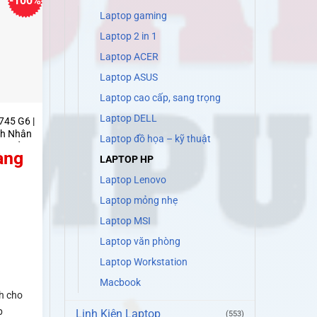
-100%
Laptop gaming
Laptop 2 in 1
Laptop ACER
Laptop ASUS
Laptop cao cấp, sang trọng
Laptop DELL
745 G6 |
nh Nhân
Laptop đồ họa – kỹ thuật
n Bỉ |
àng
LAPTOP HP
omputer
Laptop Lenovo
Laptop mỏng nhẹ
Laptop MSI
Laptop văn phòng
Laptop Workstation
Macbook
h cho
p
Linh Kiện Laptop
(553)