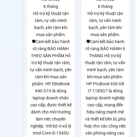
6 tháng
6 tháng
Hỗ trợ kỹ thuật tận
Hỗ trợ kỹ thuật tận
tâm, tư vấn minh
tâm, tư vấn minh
bạch, yên tâm khi
bạch, yên tâm khi
mua sản phẩm.
mua sản phẩm.
🛡️Cam kết bảo hành
🛡️Cam kết bảo hành
rõ ràng BẢO HÀNH
rõ ràng BẢO HÀNH 6
THEO SẢN PHẨM Hỗ
THÁNG Hỗ trợ kỹ
trợ kỹ thuật tận tâm,
thuật tận tâm, tư vấn
tư vấn minh bạch, yên
minh bạch, yên tâm
tâm khi mua sản
khi mua sản phẩm.
phẩm. HP EliteBook
HP ProBook 650 G8
840 G10 là dòng
i7-1185G7 là dòng
laptop doanh nhân
laptop doanh nghiệp
cao cấp, được thiết kế
cao cấp, mang đến
dành cho môi trường
hiệu năng mạnh mẽ
làm việc chuyên
và thiết kế bền bỉ, phù
nghiệp. Với bộ vi xử lý
hợp cho các công việc
Intel Core i5-1345U
văn phòng nâng cao.