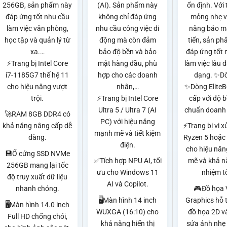
256GB, sản phẩm này
(AI). Sản phẩm này
ổn định. Với 
đáp ứng tốt nhu cầu
không chỉ đáp ứng
mỏng nhẹ v
làm việc văn phòng,
nhu cầu công việc di
năng bảo mậ
học tập và quản lý từ
động mà còn đảm
tiến, sản p
xa.…
bảo độ bền và bảo
đáp ứng tốt 
⚡Trang bị Intel Core
mật hàng đầu, phù
làm việc lâu d
i7-1185G7 thế hệ 11
hợp cho các doanh
dạng. ✨D
cho hiệu năng vượt
nhân,…
✨Dòng EliteB
trội.
⚡Trang bị Intel Core
cấp với độ 
Ultra 5 / Ultra 7 (AI
chuẩn doanh 
🚀RAM 8GB DDR4 có
PC) với hiệu năng
khả năng nâng cấp dễ
⚡Trang bị vi 
mạnh mẽ và tiết kiệm
dàng.
Ryzen 5 hoặc
điện.
cho hiệu nă
💾Ổ cứng SSD NVMe
✅Tích hợp NPU AI, tối
mẽ và khả n
256GB mang lại tốc
ưu cho Windows 11
nhiệm t
độ truy xuất dữ liệu
AI và Copilot.
nhanh chóng.
🎮Đồ họa 
🖥️Màn hình 14 inch
Graphics hỗ t
🖥️Màn hình 14.0 inch
WUXGA (16:10) cho
đồ họa 2D v
Full HD chống chói,
khả năng hiển thị
sửa ảnh nhẹ