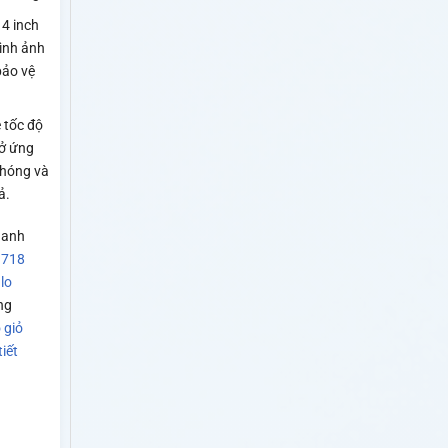
14 inch
hình ảnh
bảo vệ
tốc độ
ở ứng
hóng và
ả.
hanh
 718
lo
ng
 giỏ
iết