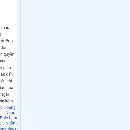
h cho
p
o dưỡng
 đời
ản quyền
máy
r giảm
sau đến
iễn phí
Giao hỏa
 Ngãi
ng kèm
M
Balo Laptop Hoàng Vũ
c 3 Ngăn
SKU: SP0141