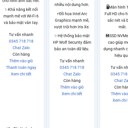
cho hình ảnh sắc nét.
nhiều nội dung hơn.
🖥️Màn hình 
✨Khả năng kết nối
⚡Đồ họa Intel Arc
Full HD cho 
mạnh mẽ với Wi-Fi 6
Graphics mạnh mẽ,
sắc nét và 
và bảo mật vân tay.
vượt trội hơn Iris Xe.
mắt.
Tư vấn nhanh
✨Hệ thống bảo mật
💾SSD NVMe 
0345 718 718
HP Wolf Security đảm
cao giúp m
Chat Zalo
bảo an toàn dữ liệu.
dụng nhanh c
Còn hàng
hiệu qu
Thêm vào giỏ
Tư vấn nhanh
Thanh toán ngay
0345 718 718
Tư vấn n
Xem chi tiết
Chat Zalo
0345 718
Còn hàng
Chat Za
Thêm vào giỏ
Còn hà
Xem chi tiết
Thêm vào
Xem chi t