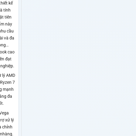
thiết kế
à tính
t tiên
hẩm này
nhu cầu
ài và đa
òng…
ook cao
bền đạt
nghiệp.
xử lý AMD
 Ryzen 7
ng mạnh
ăng đa
ốt.
Vega
rợ xử lý
à chỉnh
 nhàng.