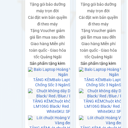
Tặng gói bảo dưỡng
Tặng gói bảo dưỡng
máy trọn đời
máy trọn đời
Cài đặt win bản quyền
Cài đặt win bản quyền
đi theo máy
đi theo máy
Tặng Voucher giảm
Tặng Voucher giảm
giá lần mua sau đến
giá lần mua sau đến
Giao hàng Miễn phí
Giao hàng Miễn phí
toàn quốc - Giao hỏa
toàn quốc - Giao hỏa
tốc Quảng Ngãi
tốc Quảng Ngãi
Sản phẩm tặng kèm
Sản phẩm tặng kèm
TẶNG KÈM
Balo Laptop Hoàng Vũ
TẶNG KÈM
Balo Laptop 
Chống Sốc 3 Ngăn
SKU: SP0141
Chống Sốc 3 Ngăn
SKU:
TẶNG KÈM
Chuột không dây Dareu
TẶNG KÈM
Chuột không 
LM106G Black/ Red /Blue / Pink /
LM106G Black/ Red /Blue
White
SKU: SP0021
White
SKU: SP00