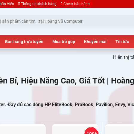
hân Viên
Thông tin khách hàng
Check bảo hành
Bán hàng trực tuyến
Mua trả góp
Khuyến mãi
Tin tức
Hiển thị t
n Bỉ, Hiệu Năng Cao, Giá Tốt | Hoàn
r. Đầy đủ các dòng HP EliteBook, ProBook, Pavilion, Envy, Vic