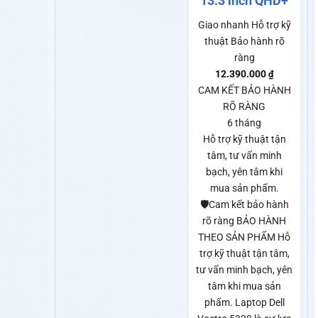
13.3 inch QHD+
Giao nhanh
Hỗ trợ kỹ
thuật
Bảo hành rõ
ràng
12.390.000
₫
CAM KẾT BẢO HÀNH
RÕ RÀNG
6 tháng
Hỗ trợ kỹ thuật tận
tâm, tư vấn minh
bạch, yên tâm khi
mua sản phẩm.
🛡️Cam kết bảo hành
rõ ràng BẢO HÀNH
THEO SẢN PHẨM Hỗ
trợ kỹ thuật tận tâm,
tư vấn minh bạch, yên
tâm khi mua sản
phẩm. Laptop Dell