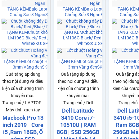
Hoàng Vũ
TẶNG KÈM
Balo Laptop Hoàng Vũ
TẶNG KÈM
Balo Laptop Hoàng Vũ
TẶNG KÈ
 SP0141
Chống Sốc 3 Ngăn
SKU: SP0141
Chống Sốc 3 Ngăn
SKU: SP0141
Chống Số
dây Dareu
TẶNG KÈM
Chuột không dây Dareu
TẶNG KÈM
Chuột không dây Dareu
TẶNG KÈM
 / Pink /
LM106G Black/ Red /Blue / Pink /
LM106G Black/ Red /Blue / Pink /
LM106G Bla
21
White
SKU: SP0021
White
SKU: SP0021
Whi
g Vũ 25x30
TẶNG KÈM
Lót chuột Hoàng Vũ 25x30
TẶNG KÈM
Lót chuột Hoàng Vũ 25x30
TẶNG KÈM
L
SP0140
3mm Vàng đen
SKU: SP0140
3mm Vàng đen
SKU: SP0140
3mm Và
Quà tặng áp dụng
Quà tặng áp dụng
Quà tặng á
theo nội dung và điều
theo nội dung và điều
theo nội dung
kiện của chương trình
kiện của chương trình
kiện của chươ
khuyến mãi.
khuyến mãi.
khuyến m
Trang chủ / LAPTOP -
Trang chủ / Dell
Trang chủ /
Dell Latitude
Dell Lat
Máy tính xách tay
Macbook Pro 13
3410 Core i7-
3410 i5-1
inch 2019 - Core
10510U | RAM
Ram 8GB
i5 ,Ram 16GB, Ổ
8GB | SSD 256GB
256GB Mà