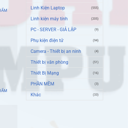
T
Linh Kiện Laptop
(555)
HẨM
Linh kiện máy tính
(205)
PC - SERVER - GIẢ LẬP
(9)
Phụ kiện điện tử
(94)
Camera - Thiết bị an ninh
(4)
Thiết bị văn phòng
(51)
Thiết Bị Mạng
(16)
PHẦN MỀM
(3)
HẨM
Khác
(33)