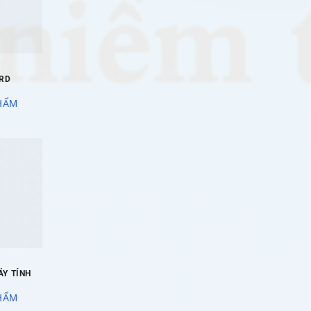
RD
HẨM
ÁY TÍNH
HẨM