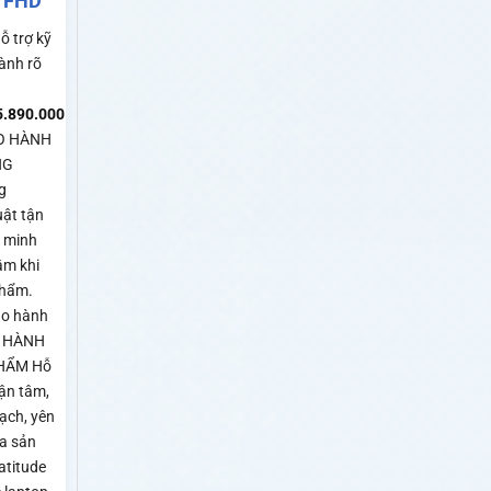
h FHD
ỗ trợ kỹ
ành rõ
5.890.000
₫
O HÀNH
NG
g
uật tận
n minh
âm khi
phẩm.
ảo hành
O HÀNH
HẨM Hỗ
tận tâm,
ạch, yên
a sản
atitude