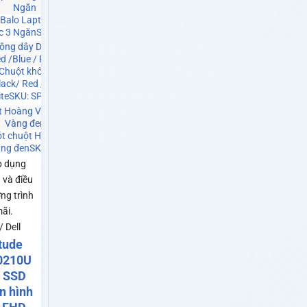
M
Balo Laptop Hoàng Vũ
c 3 Ngăn
SKU: SP0141
Chuột không dây Dareu
ck/ Red /Blue / Pink /
te
SKU: SP0021
ót chuột Hoàng Vũ 25x30
ng đen
SKU: SP0140
p dụng
 và điều
ng trình
ãi.
 Dell
itude
0210U
 SSD
n hình