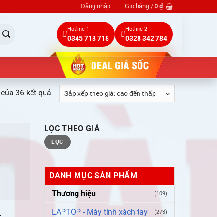
Đăng nhập
Giỏ hàng /
0
₫
Hotline 1
Hotline 2
0345 718 718
0328 342 784
Đã
 của 36 kết quả
sắp
xếp
LỌC THEO GIÁ
theo
Giá
Giá
giá:
LỌC
tối
tối
thiểu
đa
cao
đến
DANH MỤC SẢN PHẨM
thấp
Thương hiệu
(109)
LAPTOP - Máy tính xách tay
(273)