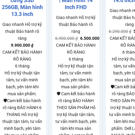
cứng SSD
| Màn Hình 14
14.0 inc
256GB, Màn hình
Inch FHD
Giao nhanh
H
13.3 inch
Giao nhanh
Hỗ trợ kỹ
thuật
Bảo h
Giao nhanh
Hỗ trợ kỹ
thuật
Bảo hành rõ
ràng
thuật
Bảo hành rõ
ràng
6.290.000
₫
ràng
6.900.000
6.500.000
CAM KẾT BẢ
₫
₫
9.900.000
CAM KẾT BẢO HÀNH
RÕ RÀ
₫
CAM KẾT BẢO HÀNH
RÕ RÀNG
6 thán
RÕ RÀNG
6 tháng
Hỗ trợ kỹ th
6 tháng
Hỗ trợ kỹ thuật tận
tâm, tư vấ
Hỗ trợ kỹ thuật tận
tâm, tư vấn minh
bạch, yên t
tâm, tư vấn minh
bạch, yên tâm khi
mua sản 
bạch, yên tâm khi
mua sản phẩm.
🛡️Cam kết b
mua sản phẩm.
🛡️ Cam kết bảo hành
rõ ràng BẢ
🛡️Cam kết bảo hành
rõ ràng BẢO HÀNH
THEO SẢN P
rõ ràng BẢO HÀNH 6
THEO SẢN PHẨM Hỗ
trợ kỹ thuật 
THÁNG Hỗ trợ kỹ
trợ kỹ thuật tận tâm,
tư vấn minh b
thuật tận tâm, tư vấn
tư vấn minh bạch, yên
tâm khi mu
minh bạch, yên tâm
tâm khi mua sản
phẩm. Dell L