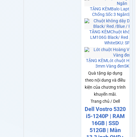
TẶNG KÈM
Balo Laptop 
Chống Sốc 3 Ngăn
SKU:
TẶNG KÈM
Chuột không 
LM106G Black/ Red /Blue
White
SKU: SP00
TẶNG KÈM
Lót chuột Hoàn
3mm Vàng đen
SKU: 
Quà tặng áp dụng
theo nội dung và điều
kiện của chương trình
khuyến mãi.
Trang chủ / Dell
Dell Vostro 5320
i5-1240P | RAM
16GB | SSD
512GB | Màn