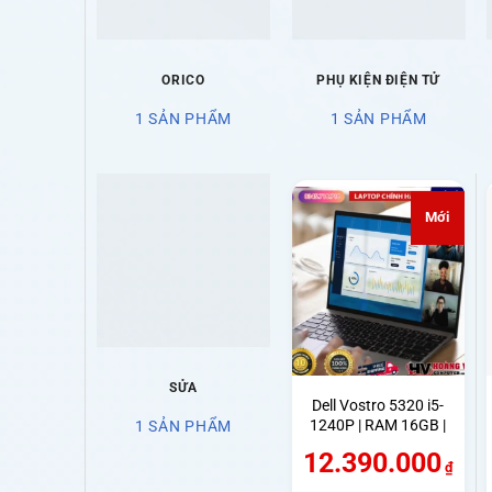
ORICO
PHỤ KIỆN ĐIỆN TỬ
1 SẢN PHẨM
1 SẢN PHẨM
Mới
SỬA
Dell Vostro 5320 i5-
1240P | RAM 16GB |
1 SẢN PHẨM
SSD 512GB | Màn
12.390.000
13.3 inch QHD+
₫