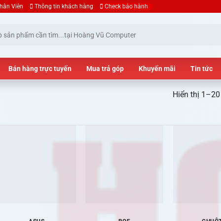
hân Viên
Thông tin khách hàng
Check bảo hành
Bán hàng trực tuyến
Mua trả góp
Khuyến mãi
Tin tức
Hiển thị 1–20