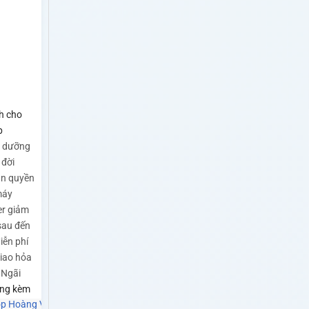
h cho
p
o dưỡng
 đời
ản quyền
máy
r giảm
sau đến
iễn phí
Giao hỏa
 Ngãi
ng kèm