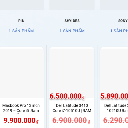
PIN
SHYIDES
SONY
1 SẢN PHẨM
1 SẢN PHẨM
1 SẢN P
6.500.000
5.890.0
₫
Macbook Pro 13 inch
Dell Latitude 3410
Dell Latitude 
2019 – Core i5 ,Ram
Core i7-10510U | RAM
10210U Ra
16GB, Ổ cứng SSD
8GB | SSD 256GB |
SSD 256GB M
6.900.000
6.290.
9.900.000
256GB, Màn hình
Màn Hình 14 Inch
14.0 inch
₫
₫
13.3 inch
FHD