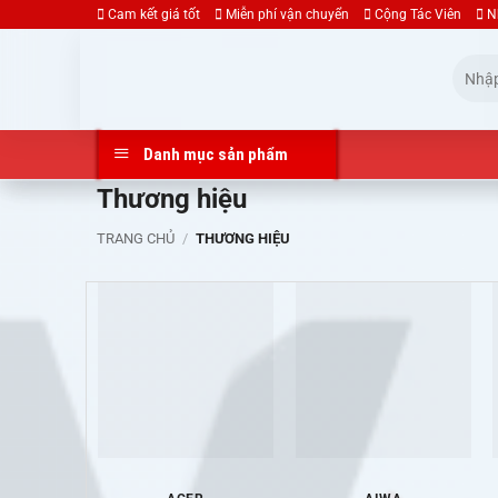
Bỏ
Cam kết giá tốt
Miễn phí vận chuyển
Cộng Tác Viên
N
qua
Tìm
nội
kiếm:
dung
Danh mục sản phẩm
Thương hiệu
TRANG CHỦ
/
THƯƠNG HIỆU