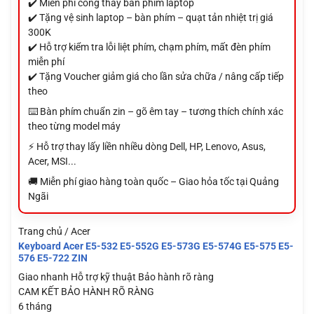
✔️ Miễn phí công thay bàn phím laptop
✔️ Tặng vệ sinh laptop – bàn phím – quạt tản nhiệt trị giá
300K
✔️ Hỗ trợ kiểm tra lỗi liệt phím, chạm phím, mất đèn phím
miễn phí
✔️ Tặng Voucher giảm giá cho lần sửa chữa / nâng cấp tiếp
theo
⌨️ Bàn phím chuẩn zin – gõ êm tay – tương thích chính xác
theo từng model máy
⚡ Hỗ trợ thay lấy liền nhiều dòng Dell, HP, Lenovo, Asus,
Acer, MSI...
🚚 Miễn phí giao hàng toàn quốc – Giao hỏa tốc tại Quảng
Ngãi
Trang chủ / Acer
Keyboard Acer E5-532 E5-552G E5-573G E5-574G E5-575 E5-
576 E5-722 ZIN
Giao nhanh
Hỗ trợ kỹ thuật
Bảo hành rõ ràng
CAM KẾT BẢO HÀNH RÕ RÀNG
6 tháng