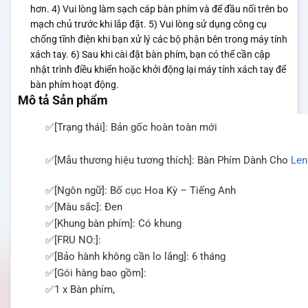
hơn.
4) Vui lòng làm sạch cáp bàn phím và đế đầu nối trên bo
mạch chủ trước khi lắp đặt.
5) Vui lòng sử dụng công cụ
chống tĩnh điện khi bạn xử lý các bộ phận bên trong máy tính
xách tay.
6) Sau khi cài đặt bàn phím, bạn có thể cần cập
nhật trình điều khiển hoặc khởi động lại máy tính xách tay để
bàn phím hoạt động.
Mô tả Sản phẩm
✅
[Trạng thái]: Bản gốc hoàn toàn mới
✅
[Mẫu thương hiệu tương thích]:
Bàn Phím Dành Cho
Len
✅
[Ngôn ngữ]: Bố cục Hoa Kỳ – Tiếng Anh
✅
[Màu sắc]: Đen
✅
[Khung bàn phím]: Có khung
✅
[FRU NO:]:
✅
[Bảo hành không cần lo lắng]: 6 tháng
✅
[Gói hàng bao gồm]:
✅
1 x Bàn phím,