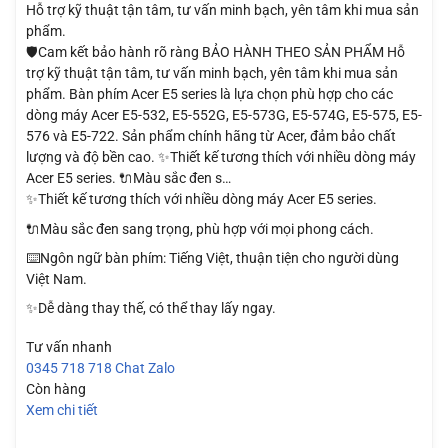
Hỗ trợ kỹ thuật tận tâm, tư vấn minh bạch, yên tâm khi mua sản
phẩm.
🛡️Cam kết bảo hành rõ ràng BẢO HÀNH THEO SẢN PHẨM Hỗ
trợ kỹ thuật tận tâm, tư vấn minh bạch, yên tâm khi mua sản
phẩm. Bàn phím Acer E5 series là lựa chọn phù hợp cho các
dòng máy Acer E5-532, E5-552G, E5-573G, E5-574G, E5-575, E5-
576 và E5-722. Sản phẩm chính hãng từ Acer, đảm bảo chất
lượng và độ bền cao. ✨Thiết kế tương thích với nhiều dòng máy
Acer E5 series. 🔌Màu sắc đen s…
✨Thiết kế tương thích với nhiều dòng máy Acer E5 series.
🔌Màu sắc đen sang trọng, phù hợp với mọi phong cách.
⌨️Ngôn ngữ bàn phím: Tiếng Việt, thuận tiện cho người dùng
Việt Nam.
✨Dễ dàng thay thế, có thể thay lấy ngay.
Tư vấn nhanh
0345 718 718
Chat Zalo
Còn hàng
Xem chi tiết