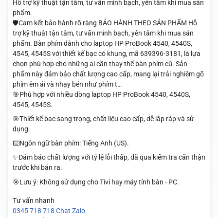
Hỗ trợ kỹ thuật tận tâm, tư vấn minh bạch, yên tâm khi mua sản
phẩm.
🛡️Cam kết bảo hành rõ ràng BẢO HÀNH THEO SẢN PHẨM Hỗ
trợ kỹ thuật tận tâm, tư vấn minh bạch, yên tâm khi mua sản
phẩm. Bàn phím dành cho laptop HP ProBook 4540, 4540S,
4545, 4545S với thiết kế bạc có khung, mã 639396-3181, là lựa
chọn phù hợp cho những ai cần thay thế bàn phím cũ. Sản
phẩm này đảm bảo chất lượng cao cấp, mang lại trải nghiệm gõ
phím êm ái và nhạy bén như phím t…
🎯Phù hợp với nhiều dòng laptop HP ProBook 4540, 4540S,
4545, 4545S.
🎯Thiết kế bạc sang trọng, chất liệu cao cấp, dễ lắp ráp và sử
dụng.
⌨️Ngôn ngữ bàn phím: Tiếng Anh (US).
✨Đảm bảo chất lượng với tỷ lệ lỗi thấp, đã qua kiểm tra cẩn thận
trước khi bán ra.
🎯Lưu ý: Không sử dụng cho Tivi hay máy tính bàn - PC.
Tư vấn nhanh
0345 718 718
Chat Zalo