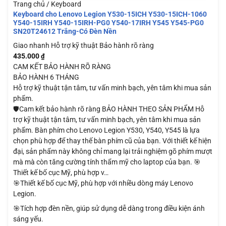
Trang chủ / Keyboard
Keyboard cho Lenovo Legion Y530-15ICH Y530-15ICH-1060
Y540-15IRH Y540-15IRH-PG0 Y540-17IRH Y545 Y545-PG0
SN20T24612 Trắng-Có Đèn Nền
Giao nhanh
Hỗ trợ kỹ thuật
Bảo hành rõ ràng
435.000
₫
CAM KẾT BẢO HÀNH RÕ RÀNG
BẢO HÀNH 6 THÁNG
Hỗ trợ kỹ thuật tận tâm, tư vấn minh bạch, yên tâm khi mua sản
phẩm.
🛡️Cam kết bảo hành rõ ràng BẢO HÀNH THEO SẢN PHẨM Hỗ
trợ kỹ thuật tận tâm, tư vấn minh bạch, yên tâm khi mua sản
phẩm. Bàn phím cho Lenovo Legion Y530, Y540, Y545 là lựa
chọn phù hợp để thay thế bàn phím cũ của bạn. Với thiết kế hiện
đại, sản phẩm này không chỉ mang lại trải nghiệm gõ phím mượt
mà mà còn tăng cường tính thẩm mỹ cho laptop của bạn. 🎯
Thiết kế bố cục Mỹ, phù hợp v…
🎯Thiết kế bố cục Mỹ, phù hợp với nhiều dòng máy Lenovo
Legion.
🎯Tích hợp đèn nền, giúp sử dụng dễ dàng trong điều kiện ánh
sáng yếu.