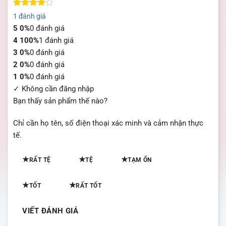
4
1
trên 5
1 đánh giá
dựa trên
5
0%
0 đánh giá
đánh giá
4
100%
1 đánh giá
3
0%
0 đánh giá
2
0%
0 đánh giá
1
0%
0 đánh giá
✓ Không cần đăng nhập
Bạn thấy sản phẩm thế nào?
Chỉ cần họ tên, số điện thoại xác minh và cảm nhận thực
tế.
★
★
★
RẤT TỆ
TỆ
TẠM ỔN
★
★
TỐT
RẤT TỐT
VIẾT ĐÁNH GIÁ