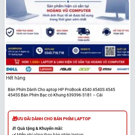
Hết hàng
Bàn Phím Dành Cho aptop HP ProBook 4540 4540S 4545
4545S Bàn Phím Bạc có Khung 639396-3181 – Cái
ƯU ĐÃI DÀNH CHO BÁN PHÍM LAPTOP
🎁
Quà tặng & Khuyến mãi:
✔️ Miễn phí công thay bàn phím laptop