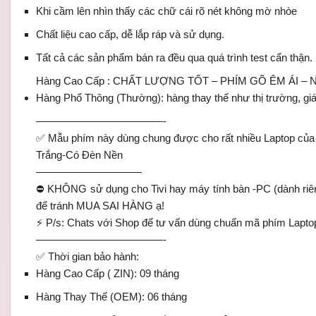
Khi cầm lên nhìn thấy các chữ cái rõ nét không mờ nhòe
Chất liệu cao cấp, dễ lắp ráp và sử dụng.
Tất cả các sản phẩm bán ra đều qua quá trình test cẩn thận.
Hàng Cao Cấp : CHẤT LƯỢNG TỐT – PHÍM GÕ ÊM ÁI 
Hàng Phổ Thông (Thường): hàng thay thế như thị trường, 
————————————-
✅ Mẫu phím này dùng chung được cho rất nhiều Laptop củ
Trắng-Có Đèn Nền
——————————
⛔ KHÔNG sử dụng cho Tivi hay máy tính bàn -PC (dành riêng
để tránh MUA SAI HÀNG ạ!
⚡ P/s: Chats với Shop để tư vấn dùng chuẩn mã phím Lapto
————————————-
✅ Thời gian bảo hành:
Hàng Cao Cấp ( ZIN): 09 tháng
Hàng Thay Thế (OEM): 06 tháng