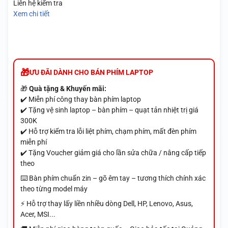
Liên hệ kiểm tra
Xem chi tiết
ƯU ĐÃI DÀNH CHO BÁN PHÍM LAPTOP
🎁
Quà tặng & Khuyến mãi:
✔️ Miễn phí công thay bàn phím laptop
✔️ Tặng vệ sinh laptop – bàn phím – quạt tản nhiệt trị giá
300K
✔️ Hỗ trợ kiểm tra lỗi liệt phím, chạm phím, mất đèn phím
miễn phí
✔️ Tặng Voucher giảm giá cho lần sửa chữa / nâng cấp tiếp
theo
⌨️ Bàn phím chuẩn zin – gõ êm tay – tương thích chính xác
theo từng model máy
⚡ Hỗ trợ thay lấy liền nhiều dòng Dell, HP, Lenovo, Asus,
Acer, MSI...