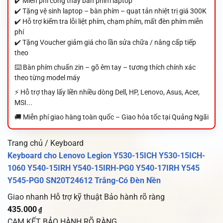
✔️ Miễn phí công thay bàn phím laptop
✔️ Tặng vệ sinh laptop – bàn phím – quạt tản nhiệt trị giá 300K
✔️ Hỗ trợ kiểm tra lỗi liệt phím, chạm phím, mất đèn phím miễn
phí
✔️ Tặng Voucher giảm giá cho lần sửa chữa / nâng cấp tiếp
theo
⌨️ Bàn phím chuẩn zin – gõ êm tay – tương thích chính xác
theo từng model máy
⚡ Hỗ trợ thay lấy liền nhiều dòng Dell, HP, Lenovo, Asus, Acer,
MSI...
🚚 Miễn phí giao hàng toàn quốc – Giao hỏa tốc tại Quảng Ngãi
Trang chủ / Keyboard
Keyboard cho Lenovo Legion Y530-15ICH Y530-15ICH-
1060 Y540-15IRH Y540-15IRH-PG0 Y540-17IRH Y545
Y545-PG0 SN20T24612 Trắng-Có Đèn Nền
Giao nhanh
Hỗ trợ kỹ thuật
Bảo hành rõ ràng
435.000
₫
CAM KẾT BẢO HÀNH RÕ RÀNG