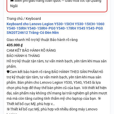
🚚 Miễn phí giao hàng toàn quốc – Giao hỏa tốc tại Quảng
Ngãi
Trang chủ / Keyboard
Keyboard cho Lenovo Legion Y530-15ICH Y530-15ICH-1060
Y540-15IRH Y540-15IRH-PG0 Y540-17IRH Y545 Y545-PG0
SN20T24612 Trắng-Có Đèn Nền
Giao nhanh
Hỗ trợ kỹ thuật
Bảo hành rõ ràng
435.000
₫
CAM KẾT BẢO HÀNH RÕ RÀNG
BẢO HÀNH 6 THÁNG
Hỗ trợ kỹ thuật tận tâm, tư vấn minh bạch, yên tâm khi mua sản
phẩm.
🛡️Cam kết bảo hành rõ ràng BẢO HÀNH THEO SẢN PHẨM Hỗ
trợ kỹ thuật tận tâm, tư vấn minh bạch, yên tâm khi mua sản
phẩm. Bàn phím cho Lenovo Legion Y530, Y540, Y545 là lựa
chọn phù hợp để thay thế bàn phím cũ của bạn. Với thiết kế hiện
đại, sản phẩm này không chỉ mang lại trải nghiệm gõ phím mượt
mà mà còn tăng cường tính thẩm mỹ cho laptop của bạn. 🎯
Thiết kế bố cục Mỹ, phù hợp v…
🎯Thiết kế bố cục Mỹ, phù hợp với nhiều dòng máy Lenovo