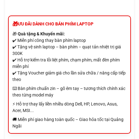
ƯU ĐÃI DÀNH CHO BÁN PHÍM LAPTOP
🎁
Quà tặng & Khuyến mãi:
✔️ Miễn phí công thay bàn phím laptop
✔️ Tặng vệ sinh laptop – bàn phím – quạt tản nhiệt trị giá
300K
✔️ Hỗ trợ kiểm tra lỗi liệt phím, chạm phím, mất đèn phím
miễn phí
✔️ Tặng Voucher giảm giá cho lần sửa chữa / nâng cấp tiếp
theo
⌨️ Bàn phím chuẩn zin – gõ êm tay – tương thích chính xác
theo từng model máy
⚡ Hỗ trợ thay lấy liền nhiều dòng Dell, HP, Lenovo, Asus,
Acer, MSI...
🚚 Miễn phí giao hàng toàn quốc – Giao hỏa tốc tại Quảng
Ngãi