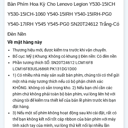
Bàn Phím Hoa Kỳ Cho Lenovo Legion Y530-15ICH
Y530-15ICH-1060 Y540-15IRH Y540-15IRH-PG0
Y540-17IRH Y545 Y545-PG0 SN20T24612 Trắng-Có
Đèn Nền
Về mặt hàng này
Thương hiệu mới, được kiểm tra trước khi vận chuyển.
Bố cục: Mỹ ||
Khung: Không có khung ||
Đèn nền: Có đèn nền
Phần tương thích SỐ: SN20T24612 LCM16F8
LCM16F83USJ686R PK131DG1D00
1) Có nhiều nhà máy sản xuất bàn phím, chúng tôi có thể gửi
một nhà máy tương thích nếu có bộ phận chính xác
KHÔNG.
không có sẵn trong kho.
2) Nếu bạn chỉ cần các
phím chứ không phải toàn bộ bàn phím, vui lòng liên hệ với
chúng tôi để kiểm tra thiết kế của bản lề phím trước khi bạn
đặt hàng.
3) Nếu một số phím không hoạt động sau khi cài đặt, rất có
thể bạn không kết nối tốt cáp ribbon của bàn phím với máy
tính xách tay của mình, vui lòng thử kết nối lại nhiều lần