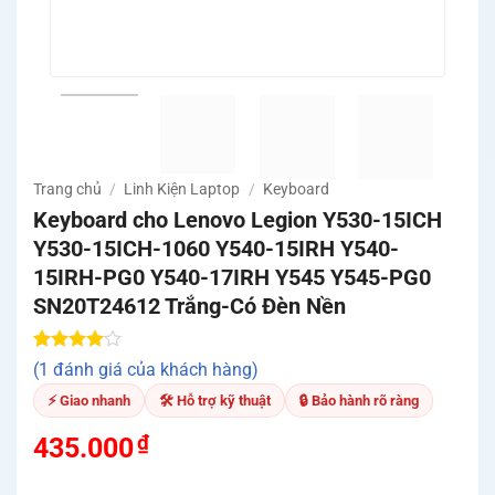
Trang chủ
/
Linh Kiện Laptop
/
Keyboard
Keyboard cho Lenovo Legion Y530-15ICH
Y530-15ICH-1060 Y540-15IRH Y540-
15IRH-PG0 Y540-17IRH Y545 Y545-PG0
SN20T24612 Trắng-Có Đèn Nền
4.00
1
trên
(1 đánh giá của khách hàng)
5 dựa
trên
đánh
⚡ Giao nhanh
🛠 Hỗ trợ kỹ thuật
🔒 Bảo hành rõ ràng
giá
₫
435.000