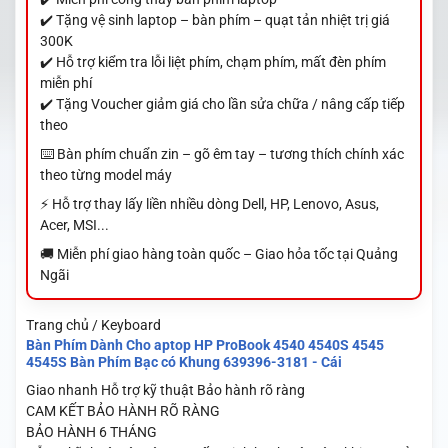
✔️ Tặng vệ sinh laptop – bàn phím – quạt tản nhiệt trị giá
300K
✔️ Hỗ trợ kiểm tra lỗi liệt phím, chạm phím, mất đèn phím
miễn phí
✔️ Tặng Voucher giảm giá cho lần sửa chữa / nâng cấp tiếp
theo
⌨️ Bàn phím chuẩn zin – gõ êm tay – tương thích chính xác
theo từng model máy
⚡ Hỗ trợ thay lấy liền nhiều dòng Dell, HP, Lenovo, Asus,
Acer, MSI...
🚚 Miễn phí giao hàng toàn quốc – Giao hỏa tốc tại Quảng
Ngãi
Trang chủ / Keyboard
Bàn Phím Dành Cho aptop HP ProBook 4540 4540S 4545
4545S Bàn Phím Bạc có Khung 639396-3181 - Cái
Giao nhanh
Hỗ trợ kỹ thuật
Bảo hành rõ ràng
CAM KẾT BẢO HÀNH RÕ RÀNG
BẢO HÀNH 6 THÁNG