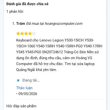
Đánh giá đã được chia sẻ
1 phản hồi
Trâm
Đã mua tại hoangvucomputer.com
Được
Keyboard cho Lenovo Legion Y530-15ICH Y530-
xếp hạng
15ICH-1060 Y540-15IRH Y540-15IRH-PG0 Y540-17IRH
4
5 sao
Y545 Y545-PG0 SN20T24612 Trắng-Có Đèn Nền sử
dụng ổn định, đúng nhu cầu, cảm ơn Hoàng Vũ
Computer đã hỗ trợ chu đáo. Tìm tại sửa laptop
Quảng Ngãi khá yên tâm.
Đang tải...
Thảo luận
•
09/05/2026
Hỏi đáp sản phẩm