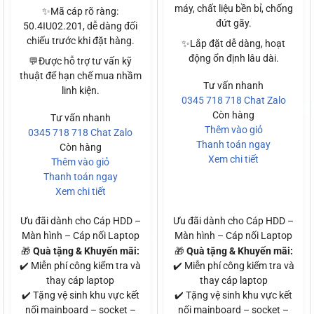
máy, chất liệu bền bỉ, chống
✨Mã cáp rõ ràng:
đứt gãy.
50.4IU02.201, dễ dàng đối
chiếu trước khi đặt hàng.
✨Lắp đặt dễ dàng, hoạt
động ổn định lâu dài.
💬Được hỗ trợ tư vấn kỹ
thuật để hạn chế mua nhầm
Tư vấn nhanh
linh kiện.
0345 718 718
Chat Zalo
Còn hàng
Tư vấn nhanh
Thêm vào giỏ
0345 718 718
Chat Zalo
Thanh toán ngay
Còn hàng
Xem chi tiết
Thêm vào giỏ
Thanh toán ngay
Xem chi tiết
Ưu đãi dành cho Cáp HDD –
Ưu đãi dành cho Cáp HDD –
Màn hình – Cáp nối Laptop
Màn hình – Cáp nối Laptop
🎁
Quà tặng & Khuyến mãi:
🎁
Quà tặng & Khuyến mãi:
✔️ Miễn phí công kiểm tra và
✔️ Miễn phí công kiểm tra và
thay cáp laptop
thay cáp laptop
✔️ Tặng vệ sinh khu vực kết
✔️ Tặng vệ sinh khu vực kết
nối mainboard – socket –
nối mainboard – socket –