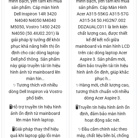
minh bạch, yên tâm khi mua
minh bạch, yên tâm khi mua
sản phẩm. Cáp màn hình
sản phẩm. Cáp Màn Hình
Dell Inspiron 14R 3420
Acer A315-55KG A315-57G
N4040 N4050 M4040
A315-34 50.HG2N7.002
M5050, Vostro 1450 2420
DDZAUALC011 là linh kiện
N4050 (50.4IU02.201) là
chất lượng cao, được thiết
giải pháp lý tưởng để khôi
kế để kết nối giữa
phục khả năng hiển thị ổn
mainboard và màn hình LCD
định cho các dòng laptop
trên các dòng laptop Acer
Dell phổ thông. Sản phẩm
Aspire 3. Sản phẩm mới,
này giúp truyền tải tín hiệu
đảm bảo truyền tải tín hiệu
hình ảnh từ mainboard lên
hình ảnh ổn định, giúp khắc
màn hìn…
phục h…
✨Tương thích với nhiều
✨Hàng mới, chất lượng cao,
dòng Dell Inspiron và Vostro
tương thích chuẩn với nhiều
phổ biến.
dòng Acer Aspire 3.
🖥️Hỗ trợ truyền tín hiệu hình
🖥️Truyền tín hiệu hình ảnh ổn
ảnh ổn định từ mainboard
định, đảm bảo màn hình
lên màn hình laptop.
hoạt động sắc nét.
🖥️Giải pháp thay thế hiệu
✨Đầu cắm chính xác theo
quả khi laptop gặp lỗi màn
máy, chất liệu bền bỉ, chống