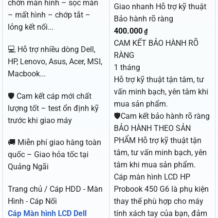
chờn màn hình – sọc màn
Giao nhanh
Hỗ trợ kỹ thuật
– mất hình – chớp tắt –
Bảo hành rõ ràng
lỏng kết nối...
400.000
₫
CAM KẾT BẢO HÀNH RÕ
💻 Hỗ trợ nhiều dòng Dell,
RÀNG
HP, Lenovo, Asus, Acer, MSI,
1 tháng
Macbook...
Hỗ trợ kỹ thuật tận tâm, tư
vấn minh bạch, yên tâm khi
🛡️ Cam kết cáp mới chất
mua sản phẩm.
lượng tốt – test ổn định kỹ
🛡️Cam kết bảo hành rõ ràng
trước khi giao máy
BẢO HÀNH THEO SẢN
PHẨM Hỗ trợ kỹ thuật tận
🚚 Miễn phí giao hàng toàn
tâm, tư vấn minh bạch, yên
quốc – Giao hỏa tốc tại
tâm khi mua sản phẩm.
Quảng Ngãi
Cáp màn hình LCD HP
Trang chủ / Cáp HDD - Màn
Probook 450 G6 là phụ kiện
Hình - Cáp Nối
thay thế phù hợp cho máy
Cáp Màn hình LCD Dell
tính xách tay của bạn, đảm