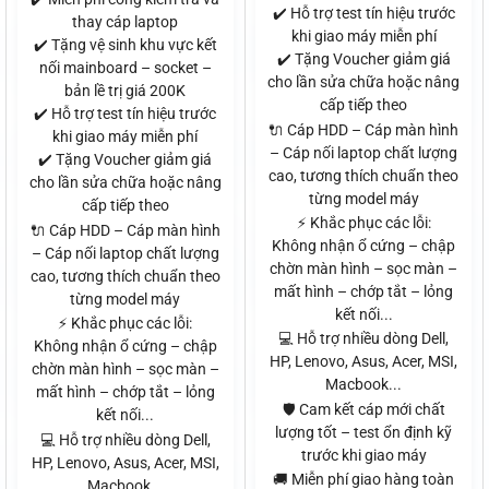
✔️ Hỗ trợ test tín hiệu trước
thay cáp laptop
khi giao máy miễn phí
✔️ Tặng vệ sinh khu vực kết
✔️ Tặng Voucher giảm giá
nối mainboard – socket –
cho lần sửa chữa hoặc nâng
bản lề trị giá 200K
cấp tiếp theo
✔️ Hỗ trợ test tín hiệu trước
🔌 Cáp HDD – Cáp màn hình
khi giao máy miễn phí
– Cáp nối laptop chất lượng
✔️ Tặng Voucher giảm giá
cao, tương thích chuẩn theo
cho lần sửa chữa hoặc nâng
từng model máy
cấp tiếp theo
⚡ Khắc phục các lỗi:
🔌 Cáp HDD – Cáp màn hình
Không nhận ổ cứng – chập
– Cáp nối laptop chất lượng
chờn màn hình – sọc màn –
cao, tương thích chuẩn theo
mất hình – chớp tắt – lỏng
từng model máy
kết nối...
⚡ Khắc phục các lỗi:
💻 Hỗ trợ nhiều dòng Dell,
Không nhận ổ cứng – chập
HP, Lenovo, Asus, Acer, MSI,
chờn màn hình – sọc màn –
Macbook...
mất hình – chớp tắt – lỏng
🛡️ Cam kết cáp mới chất
kết nối...
lượng tốt – test ổn định kỹ
💻 Hỗ trợ nhiều dòng Dell,
trước khi giao máy
HP, Lenovo, Asus, Acer, MSI,
🚚 Miễn phí giao hàng toàn
Macbook...