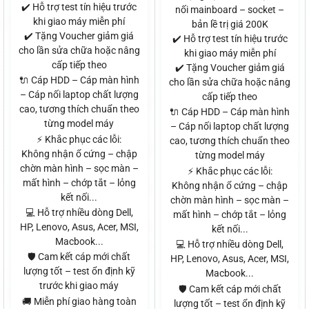
✔️ Hỗ trợ test tín hiệu trước
nối mainboard – socket –
khi giao máy miễn phí
bản lề trị giá 200K
✔️ Tặng Voucher giảm giá
✔️ Hỗ trợ test tín hiệu trước
cho lần sửa chữa hoặc nâng
khi giao máy miễn phí
cấp tiếp theo
✔️ Tặng Voucher giảm giá
🔌 Cáp HDD – Cáp màn hình
cho lần sửa chữa hoặc nâng
– Cáp nối laptop chất lượng
cấp tiếp theo
cao, tương thích chuẩn theo
🔌 Cáp HDD – Cáp màn hình
từng model máy
– Cáp nối laptop chất lượng
⚡ Khắc phục các lỗi:
cao, tương thích chuẩn theo
Không nhận ổ cứng – chập
từng model máy
chờn màn hình – sọc màn –
⚡ Khắc phục các lỗi:
mất hình – chớp tắt – lỏng
Không nhận ổ cứng – chập
kết nối...
chờn màn hình – sọc màn –
💻 Hỗ trợ nhiều dòng Dell,
mất hình – chớp tắt – lỏng
HP, Lenovo, Asus, Acer, MSI,
kết nối...
Macbook...
💻 Hỗ trợ nhiều dòng Dell,
🛡️ Cam kết cáp mới chất
HP, Lenovo, Asus, Acer, MSI,
lượng tốt – test ổn định kỹ
Macbook...
trước khi giao máy
🛡️ Cam kết cáp mới chất
🚚 Miễn phí giao hàng toàn
lượng tốt – test ổn định kỹ