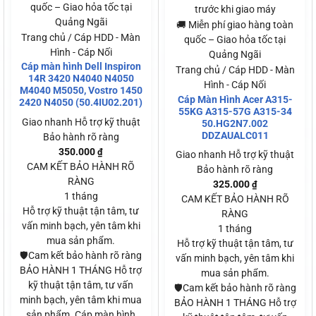
quốc – Giao hỏa tốc tại
trước khi giao máy
Quảng Ngãi
🚚 Miễn phí giao hàng toàn
Trang chủ / Cáp HDD - Màn
quốc – Giao hỏa tốc tại
Hình - Cáp Nối
Quảng Ngãi
Cáp màn hình Dell Inspiron
Trang chủ / Cáp HDD - Màn
14R 3420 N4040 N4050
Hình - Cáp Nối
M4040 M5050, Vostro 1450
Cáp Màn Hình Acer A315-
2420 N4050 (50.4IU02.201)
55KG A315-57G A315-34
Giao nhanh
Hỗ trợ kỹ thuật
50.HG2N7.002
DDZAUALC011
Bảo hành rõ ràng
350.000
₫
Giao nhanh
Hỗ trợ kỹ thuật
CAM KẾT BẢO HÀNH RÕ
Bảo hành rõ ràng
RÀNG
325.000
₫
1 tháng
CAM KẾT BẢO HÀNH RÕ
Hỗ trợ kỹ thuật tận tâm, tư
RÀNG
vấn minh bạch, yên tâm khi
1 tháng
mua sản phẩm.
Hỗ trợ kỹ thuật tận tâm, tư
🛡️Cam kết bảo hành rõ ràng
vấn minh bạch, yên tâm khi
BẢO HÀNH 1 THÁNG Hỗ trợ
mua sản phẩm.
kỹ thuật tận tâm, tư vấn
🛡️Cam kết bảo hành rõ ràng
minh bạch, yên tâm khi mua
BẢO HÀNH 1 THÁNG Hỗ trợ
sản phẩm. Cáp màn hình