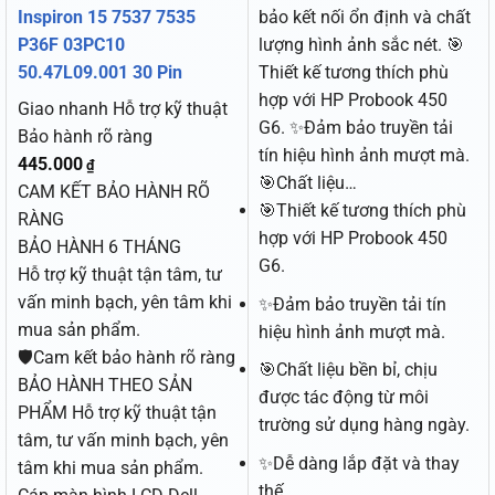
Inspiron 15 7537 7535
bảo kết nối ổn định và chất
P36F 03PC10
lượng hình ảnh sắc nét. 🎯
50.47L09.001 30 Pin
Thiết kế tương thích phù
hợp với HP Probook 450
Giao nhanh
Hỗ trợ kỹ thuật
G6. ✨Đảm bảo truyền tải
Bảo hành rõ ràng
tín hiệu hình ảnh mượt mà.
445.000
₫
🎯Chất liệu…
CAM KẾT BẢO HÀNH RÕ
🎯Thiết kế tương thích phù
RÀNG
hợp với HP Probook 450
BẢO HÀNH 6 THÁNG
G6.
Hỗ trợ kỹ thuật tận tâm, tư
vấn minh bạch, yên tâm khi
✨Đảm bảo truyền tải tín
mua sản phẩm.
hiệu hình ảnh mượt mà.
🛡️Cam kết bảo hành rõ ràng
🎯Chất liệu bền bỉ, chịu
BẢO HÀNH THEO SẢN
được tác động từ môi
PHẨM Hỗ trợ kỹ thuật tận
trường sử dụng hàng ngày.
tâm, tư vấn minh bạch, yên
✨Dễ dàng lắp đặt và thay
tâm khi mua sản phẩm.
thế.