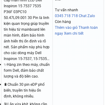
Cáp màn hình LCD Dell
Inspiron 15 7537 7535
Tư vấn nhanh
P36F 03PC10
0345 718 718
Chat Zalo
50.47L09.001 30 Pin là linh
Còn hàng
kiện quan trọng giúp truyền
Thêm vào giỏ
Thanh toán
tín hiệu từ mainboard lên
ngay
Xem chi tiết
màn hình, đảm bảo hình
ảnh hiển thị ổn định và rõ
nét. Sản phẩm này phù hợp
cho các dòng máy Dell
Inspiron 15-7537, 15-7535…
✨Hàng zin theo máy, chuẩn
form Dell, đảm bảo chất
lượng và độ bền cao.
🔋Chuẩn 30 pin eDP phổ
biến, truyền tín hiệu ổn
định, không nhiễu.
🎯Lắp vừa khít, không cần