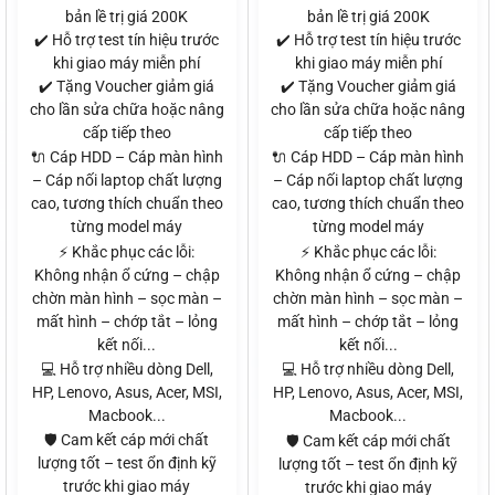
bản lề trị giá 200K
bản lề trị giá 200K
✔️ Hỗ trợ test tín hiệu trước
✔️ Hỗ trợ test tín hiệu trước
khi giao máy miễn phí
khi giao máy miễn phí
✔️ Tặng Voucher giảm giá
✔️ Tặng Voucher giảm giá
cho lần sửa chữa hoặc nâng
cho lần sửa chữa hoặc nâng
cấp tiếp theo
cấp tiếp theo
🔌 Cáp HDD – Cáp màn hình
🔌 Cáp HDD – Cáp màn hình
– Cáp nối laptop chất lượng
– Cáp nối laptop chất lượng
cao, tương thích chuẩn theo
cao, tương thích chuẩn theo
từng model máy
từng model máy
⚡ Khắc phục các lỗi:
⚡ Khắc phục các lỗi:
Không nhận ổ cứng – chập
Không nhận ổ cứng – chập
chờn màn hình – sọc màn –
chờn màn hình – sọc màn –
mất hình – chớp tắt – lỏng
mất hình – chớp tắt – lỏng
kết nối...
kết nối...
💻 Hỗ trợ nhiều dòng Dell,
💻 Hỗ trợ nhiều dòng Dell,
HP, Lenovo, Asus, Acer, MSI,
HP, Lenovo, Asus, Acer, MSI,
Macbook...
Macbook...
🛡️ Cam kết cáp mới chất
🛡️ Cam kết cáp mới chất
lượng tốt – test ổn định kỹ
lượng tốt – test ổn định kỹ
trước khi giao máy
trước khi giao máy