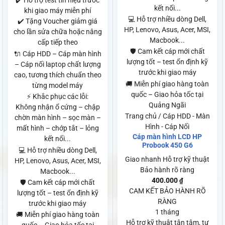
✔️ Hỗ trợ test tín hiệu trước
kết nối...
khi giao máy miễn phí
💻 Hỗ trợ nhiều dòng Dell,
✔️ Tặng Voucher giảm giá
HP, Lenovo, Asus, Acer, MSI,
cho lần sửa chữa hoặc nâng
Macbook...
cấp tiếp theo
🛡️ Cam kết cáp mới chất
🔌 Cáp HDD – Cáp màn hình
lượng tốt – test ổn định kỹ
– Cáp nối laptop chất lượng
trước khi giao máy
cao, tương thích chuẩn theo
🚚 Miễn phí giao hàng toàn
từng model máy
quốc – Giao hỏa tốc tại
⚡ Khắc phục các lỗi:
Quảng Ngãi
Không nhận ổ cứng – chập
Trang chủ / Cáp HDD - Màn
chờn màn hình – sọc màn –
Hình - Cáp Nối
mất hình – chớp tắt – lỏng
Cáp màn hình LCD HP
kết nối...
Probook 450 G6
💻 Hỗ trợ nhiều dòng Dell,
Giao nhanh
Hỗ trợ kỹ thuật
HP, Lenovo, Asus, Acer, MSI,
Bảo hành rõ ràng
Macbook...
400.000
₫
🛡️ Cam kết cáp mới chất
CAM KẾT BẢO HÀNH RÕ
lượng tốt – test ổn định kỹ
RÀNG
trước khi giao máy
1 tháng
🚚 Miễn phí giao hàng toàn
Hỗ trợ kỹ thuật tận tâm, tư