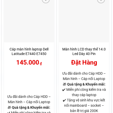
Cáp màn hình laptop Dell
Màn hình LCD thay thế 14.0
Latitude E7440 E7450
Led Dày 40 Pin
DC02C007S00 0RK5DW
145.000
Đặt Hàng
RK5DW 30Pin Không Cảm
₫
Ứng
Ưu đãi dành cho Cáp HDD –
Màn hình – Cáp nối Laptop
🎁
Quà tặng & Khuyến mãi:
✔️ Miễn phí công kiểm tra và
thay cáp laptop
Ưu đãi dành cho Cáp HDD –
✔️ Tặng vệ sinh khu vực kết
Màn hình – Cáp nối Laptop
nối mainboard – socket –
🎁
Quà tặng & Khuyến mãi:
bản lề trị giá 200K
✔️ Miễn phí công kiểm tra và