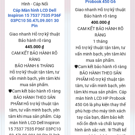
Probook 450 G6
Hình - Cáp Nối
Giao nhanh
Hỗ trợ kỹ thuật
Cáp Màn hình LCD Dell
Inspiron 15 7537 7535 P36F
Bảo hành rõ ràng
03PC10 50.47L09.001 30
400.000
₫
Pin
CAM KẾT BẢO HÀNH RÕ
Giao nhanh
Hỗ trợ kỹ thuật
RÀNG
Bảo hành rõ ràng
1 tháng
445.000
₫
Hỗ trợ kỹ thuật tận tâm, tư
CAM KẾT BẢO HÀNH RÕ
vấn minh bạch, yên tâm khi
RÀNG
mua sản phẩm.
BẢO HÀNH 6 THÁNG
🛡️Cam kết bảo hành rõ ràng
Hỗ trợ kỹ thuật tận tâm, tư
BẢO HÀNH THEO SẢN
vấn minh bạch, yên tâm khi
PHẨM Hỗ trợ kỹ thuật tận
mua sản phẩm.
tâm, tư vấn minh bạch, yên
🛡️Cam kết bảo hành rõ ràng
tâm khi mua sản phẩm. Cáp
BẢO HÀNH THEO SẢN
màn hình LCD HP Probook
PHẨM Hỗ trợ kỹ thuật tận
450 G6 là phụ kiện thay thế
tâm, tư vấn minh bạch, yên
phù hợp cho máy tính xách
tâm khi mua sản phẩm. Cáp
tay của bạn, đảm bảo kết
màn hình LCD Dell Inspiron
nối ổn định và chất lượng
15 7537 7535 P36F 03PC10
hình ảnh sắc nét. 🎯Thiết kế