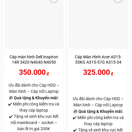
Cáp màn hình Dell Inspiron
Cáp Màn Hình Acer A315-
14R 3420 N4040 N4050
55KG A315-57G A315-34
M4040 M5050, Vostro 1450
50.HG2N7.002
350.000
325.000
2420 N4050 (50.4IU02.201)
DDZAUALC011
₫
₫
Ưu đãi dành cho Cáp HDD –
Màn hình – Cáp nối Laptop
🎁
Quà tặng & Khuyến mãi:
Ưu đãi dành cho Cáp HDD –
✔️ Miễn phí công kiểm tra và
Màn hình – Cáp nối Laptop
thay cáp laptop
🎁
Quà tặng & Khuyến mãi:
✔️ Tặng vệ sinh khu vực kết
✔️ Miễn phí công kiểm tra và
nối mainboard – socket –
thay cáp laptop
bản lề trị giá 200K
✔️ Tặng vệ sinh khu vực kết