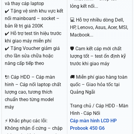
và thay cáp laptop
lỏng kết nối...
✔️ Tặng vệ sinh khu vực kết
nối mainboard – socket –
💻 Hỗ trợ nhiều dòng Dell,
bản lề trị giá 200K
HP, Lenovo, Asus, Acer, MSI,
✔️ Hỗ trợ test tín hiệu trước
Macbook...
khi giao máy miễn phí
✔️ Tặng Voucher giảm giá
🛡️ Cam kết cáp mới chất
cho lần sửa chữa hoặc
lượng tốt – test ổn định kỹ
nâng cấp tiếp theo
trước khi giao máy
🔌 Cáp HDD – Cáp màn
🚚 Miễn phí giao hàng toàn
hình – Cáp nối laptop chất
quốc – Giao hỏa tốc tại
lượng cao, tương thích
Quảng Ngãi
chuẩn theo từng model
Trang chủ / Cáp HDD - Màn
máy
Hình - Cáp Nối
⚡ Khắc phục các lỗi:
Cáp màn hình LCD HP
Không nhận ổ cứng – chập
Probook 450 G6