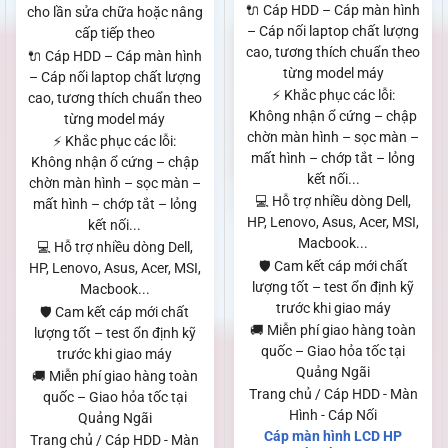
🔌 Cáp HDD – Cáp màn hình
cho lần sửa chữa hoặc nâng
– Cáp nối laptop chất lượng
cấp tiếp theo
cao, tương thích chuẩn theo
🔌 Cáp HDD – Cáp màn hình
từng model máy
– Cáp nối laptop chất lượng
⚡ Khắc phục các lỗi:
cao, tương thích chuẩn theo
Không nhận ổ cứng – chập
từng model máy
chờn màn hình – sọc màn –
⚡ Khắc phục các lỗi:
mất hình – chớp tắt – lỏng
Không nhận ổ cứng – chập
kết nối...
chờn màn hình – sọc màn –
💻 Hỗ trợ nhiều dòng Dell,
mất hình – chớp tắt – lỏng
HP, Lenovo, Asus, Acer, MSI,
kết nối...
Macbook...
💻 Hỗ trợ nhiều dòng Dell,
🛡️ Cam kết cáp mới chất
HP, Lenovo, Asus, Acer, MSI,
lượng tốt – test ổn định kỹ
Macbook...
trước khi giao máy
🛡️ Cam kết cáp mới chất
🚚 Miễn phí giao hàng toàn
lượng tốt – test ổn định kỹ
quốc – Giao hỏa tốc tại
trước khi giao máy
Quảng Ngãi
🚚 Miễn phí giao hàng toàn
Trang chủ / Cáp HDD - Màn
quốc – Giao hỏa tốc tại
Hình - Cáp Nối
Quảng Ngãi
Cáp màn hình LCD HP
Trang chủ / Cáp HDD - Màn