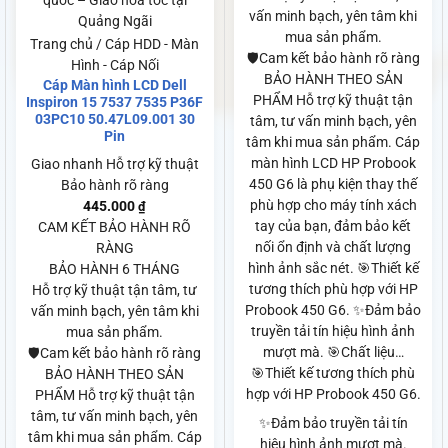
quốc – Giao hỏa tốc tại
vấn minh bạch, yên tâm khi
Quảng Ngãi
mua sản phẩm.
Trang chủ / Cáp HDD - Màn
🛡️Cam kết bảo hành rõ ràng
Hình - Cáp Nối
BẢO HÀNH THEO SẢN
Cáp Màn hình LCD Dell
PHẨM Hỗ trợ kỹ thuật tận
Inspiron 15 7537 7535 P36F
03PC10 50.47L09.001 30
tâm, tư vấn minh bạch, yên
Pin
tâm khi mua sản phẩm. Cáp
màn hình LCD HP Probook
Giao nhanh
Hỗ trợ kỹ thuật
450 G6 là phụ kiện thay thế
Bảo hành rõ ràng
phù hợp cho máy tính xách
445.000
₫
tay của bạn, đảm bảo kết
CAM KẾT BẢO HÀNH RÕ
nối ổn định và chất lượng
RÀNG
hình ảnh sắc nét. 🎯Thiết kế
BẢO HÀNH 6 THÁNG
tương thích phù hợp với HP
Hỗ trợ kỹ thuật tận tâm, tư
Probook 450 G6. ✨Đảm bảo
vấn minh bạch, yên tâm khi
truyền tải tín hiệu hình ảnh
mua sản phẩm.
mượt mà. 🎯Chất liệu…
🛡️Cam kết bảo hành rõ ràng
🎯Thiết kế tương thích phù
BẢO HÀNH THEO SẢN
hợp với HP Probook 450 G6.
PHẨM Hỗ trợ kỹ thuật tận
tâm, tư vấn minh bạch, yên
✨Đảm bảo truyền tải tín
tâm khi mua sản phẩm. Cáp
hiệu hình ảnh mượt mà.