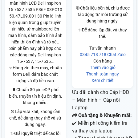
màn hình LCD Dell Inspiron
🎯Chất liệu bền bỉ, chịu được
15 7537 7535 P36F 03PC10
tác động từ môi trường sử
50.47L09.001 30 Pin là linh
dụng hàng ngày.
kiện quan trọng giúp truyền
tín hiệu từ mainboard lên
✨Dễ dàng lắp đặt và thay
màn hình, đảm bảo hình ảnh
thế.
hiển thị ổn định và rõ nét.
Tư vấn nhanh
Sản phẩm này phù hợp cho
0345 718 718
Chat Zalo
các dòng máy Dell Inspiron
Còn hàng
15-7537, 15-7535…
Thêm vào giỏ
✨Hàng zin theo máy, chuẩn
Thanh toán ngay
form Dell, đảm bảo chất
Xem chi tiết
lượng và độ bền cao.
🔋Chuẩn 30 pin eDP phổ
Ưu đãi dành cho Cáp HDD
biến, truyền tín hiệu ổn định,
– Màn hình – Cáp nối
không nhiễu.
Laptop
🎯Lắp vừa khít, không cần
🎁
Quà tặng & Khuyến mãi:
chế, dễ dàng thay thế và sử
✔️ Miễn phí công kiểm tra
dụng ngay.
và thay cáp laptop
✨Giải quyết triệt để các lỗi