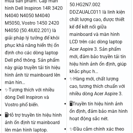
mua sản phẩm. Cáp màn
50.HG2N7.002
hình Dell Inspiron 14R 3420
DDZAUALC011 là linh kiện
N4040 N4050 M4040
chất lượng cao, được thiết
M5050, Vostro 1450 2420
kế để kết nối giữa
N4050 (50.4IU02.201) là
mainboard và màn hình
giải pháp lý tưởng để khôi
LCD trên các dòng laptop
phục khả năng hiển thị ổn
Acer Aspire 3. Sản phẩm
định cho các dòng laptop
mới, đảm bảo truyền tải tín
Dell phổ thông. Sản phẩm
hiệu hình ảnh ổn định, giúp
này giúp truyền tải tín hiệu
khắc phục h…
hình ảnh từ mainboard lên
✨Hàng mới, chất lượng
màn hìn…
cao, tương thích chuẩn với
✨Tương thích với nhiều
nhiều dòng Acer Aspire 3.
dòng Dell Inspiron và
🖥️Truyền tín hiệu hình ảnh
Vostro phổ biến.
ổn định, đảm bảo màn hình
🖥️Hỗ trợ truyền tín hiệu hình
hoạt động sắc nét.
ảnh ổn định từ mainboard
✨Đầu cắm chính xác theo
lên màn hình laptop.