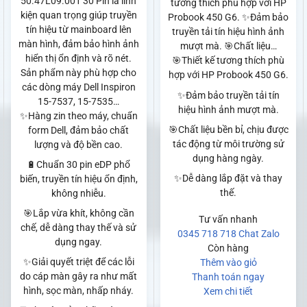
50.47L09.001 30 Pin là linh
tương thích phù hợp với HP
kiện quan trọng giúp truyền
Probook 450 G6. ✨Đảm bảo
tín hiệu từ mainboard lên
truyền tải tín hiệu hình ảnh
màn hình, đảm bảo hình ảnh
mượt mà. 🎯Chất liệu…
hiển thị ổn định và rõ nét.
🎯Thiết kế tương thích phù
Sản phẩm này phù hợp cho
hợp với HP Probook 450 G6.
các dòng máy Dell Inspiron
✨Đảm bảo truyền tải tín
15-7537, 15-7535…
hiệu hình ảnh mượt mà.
✨Hàng zin theo máy, chuẩn
🎯Chất liệu bền bỉ, chịu được
form Dell, đảm bảo chất
tác động từ môi trường sử
lượng và độ bền cao.
dụng hàng ngày.
🔋Chuẩn 30 pin eDP phổ
✨Dễ dàng lắp đặt và thay
biến, truyền tín hiệu ổn định,
thế.
không nhiễu.
🎯Lắp vừa khít, không cần
Tư vấn nhanh
chế, dễ dàng thay thế và sử
0345 718 718
Chat Zalo
dụng ngay.
Còn hàng
✨Giải quyết triệt để các lỗi
Thêm vào giỏ
do cáp màn gây ra như mất
Thanh toán ngay
hình, sọc màn, nhấp nháy.
Xem chi tiết