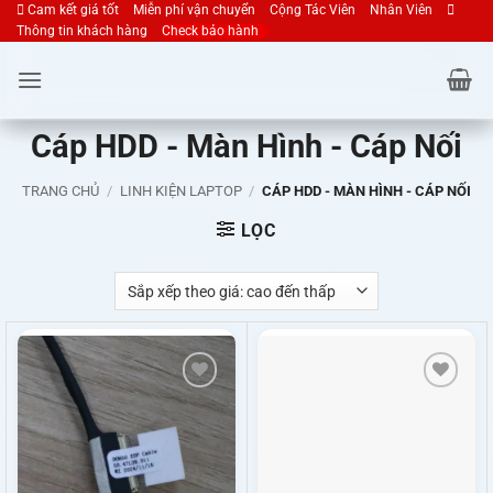
Cam kết giá tốt
Miễn phí vận chuyển
Cộng Tác Viên
Nhân Viên
Bỏ
Thông tin khách hàng
Check bảo hành
qua
nội
dung
Cáp HDD - Màn Hình - Cáp Nối
TRANG CHỦ
/
LINH KIỆN LAPTOP
/
CÁP HDD - MÀN HÌNH - CÁP NỐI
LỌC