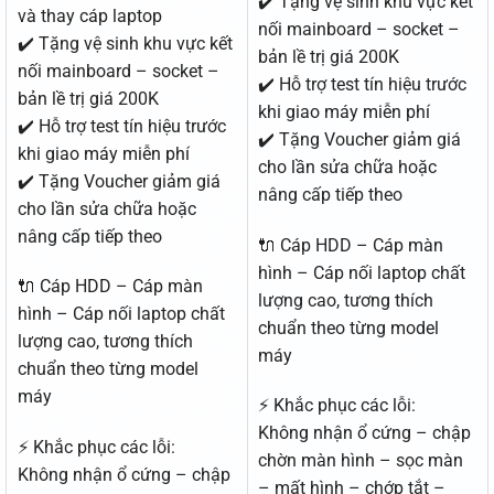
✔️ Tặng vệ sinh khu vực kết
và thay cáp laptop
nối mainboard – socket –
✔️ Tặng vệ sinh khu vực kết
bản lề trị giá 200K
nối mainboard – socket –
✔️ Hỗ trợ test tín hiệu trước
bản lề trị giá 200K
khi giao máy miễn phí
✔️ Hỗ trợ test tín hiệu trước
✔️ Tặng Voucher giảm giá
khi giao máy miễn phí
cho lần sửa chữa hoặc
✔️ Tặng Voucher giảm giá
nâng cấp tiếp theo
cho lần sửa chữa hoặc
nâng cấp tiếp theo
🔌 Cáp HDD – Cáp màn
hình – Cáp nối laptop chất
🔌 Cáp HDD – Cáp màn
lượng cao, tương thích
hình – Cáp nối laptop chất
chuẩn theo từng model
lượng cao, tương thích
máy
chuẩn theo từng model
máy
⚡ Khắc phục các lỗi:
Không nhận ổ cứng – chập
⚡ Khắc phục các lỗi:
chờn màn hình – sọc màn
Không nhận ổ cứng – chập
– mất hình – chớp tắt –