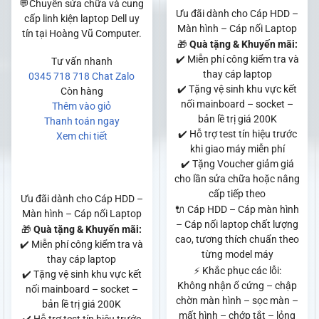
💬Chuyên sửa chữa và cung
Ưu đãi dành cho Cáp HDD –
cấp linh kiện laptop Dell uy
Màn hình – Cáp nối Laptop
tín tại Hoàng Vũ Computer.
🎁
Quà tặng & Khuyến mãi:
✔️ Miễn phí công kiểm tra và
Tư vấn nhanh
thay cáp laptop
0345 718 718
Chat Zalo
✔️ Tặng vệ sinh khu vực kết
Còn hàng
nối mainboard – socket –
Thêm vào giỏ
bản lề trị giá 200K
Thanh toán ngay
✔️ Hỗ trợ test tín hiệu trước
Xem chi tiết
khi giao máy miễn phí
✔️ Tặng Voucher giảm giá
cho lần sửa chữa hoặc nâng
cấp tiếp theo
Ưu đãi dành cho Cáp HDD –
🔌 Cáp HDD – Cáp màn hình
Màn hình – Cáp nối Laptop
– Cáp nối laptop chất lượng
🎁
Quà tặng & Khuyến mãi:
cao, tương thích chuẩn theo
✔️ Miễn phí công kiểm tra và
từng model máy
thay cáp laptop
⚡ Khắc phục các lỗi:
✔️ Tặng vệ sinh khu vực kết
Không nhận ổ cứng – chập
nối mainboard – socket –
chờn màn hình – sọc màn –
bản lề trị giá 200K
mất hình – chớp tắt – lỏng