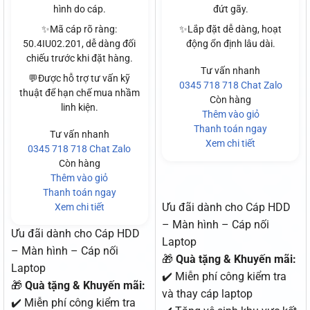
hình do cáp.
đứt gãy.
✨Mã cáp rõ ràng:
✨Lắp đặt dễ dàng, hoạt
50.4IU02.201, dễ dàng đối
động ổn định lâu dài.
chiếu trước khi đặt hàng.
Tư vấn nhanh
💬Được hỗ trợ tư vấn kỹ
0345 718 718
Chat Zalo
thuật để hạn chế mua nhầm
Còn hàng
linh kiện.
Thêm vào giỏ
Thanh toán ngay
Tư vấn nhanh
Xem chi tiết
0345 718 718
Chat Zalo
Còn hàng
Thêm vào giỏ
Thanh toán ngay
Ưu đãi dành cho Cáp HDD
Xem chi tiết
– Màn hình – Cáp nối
Ưu đãi dành cho Cáp HDD
Laptop
– Màn hình – Cáp nối
🎁
Quà tặng & Khuyến mãi:
Laptop
✔️ Miễn phí công kiểm tra
🎁
Quà tặng & Khuyến mãi:
và thay cáp laptop
✔️ Miễn phí công kiểm tra