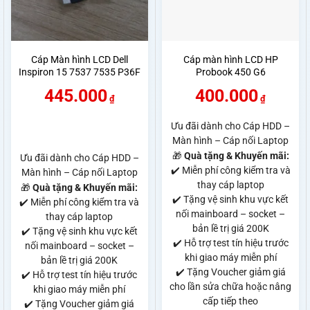
Cáp Màn hình LCD Dell
Cáp màn hình LCD HP
Inspiron 15 7537 7535 P36F
Probook 450 G6
03PC10 50.47L09.001 30
445.000
400.000
Pin
₫
₫
Ưu đãi dành cho Cáp HDD –
Màn hình – Cáp nối Laptop
🎁
Quà tặng & Khuyến mãi:
Ưu đãi dành cho Cáp HDD –
✔️ Miễn phí công kiểm tra và
Màn hình – Cáp nối Laptop
thay cáp laptop
🎁
Quà tặng & Khuyến mãi:
✔️ Tặng vệ sinh khu vực kết
✔️ Miễn phí công kiểm tra và
nối mainboard – socket –
thay cáp laptop
bản lề trị giá 200K
✔️ Tặng vệ sinh khu vực kết
✔️ Hỗ trợ test tín hiệu trước
nối mainboard – socket –
khi giao máy miễn phí
bản lề trị giá 200K
✔️ Tặng Voucher giảm giá
✔️ Hỗ trợ test tín hiệu trước
cho lần sửa chữa hoặc nâng
khi giao máy miễn phí
cấp tiếp theo
✔️ Tặng Voucher giảm giá