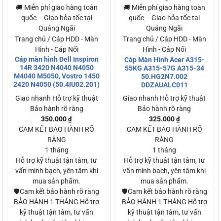
🚚 Miễn phí giao hàng toàn
🚚 Miễn phí giao hàng toàn
quốc – Giao hỏa tốc tại
quốc – Giao hỏa tốc tại
Quảng Ngãi
Quảng Ngãi
Trang chủ / Cáp HDD - Màn
Trang chủ / Cáp HDD - Màn
Hình - Cáp Nối
Hình - Cáp Nối
Cáp màn hình Dell Inspiron
Cáp Màn Hình Acer A315-
14R 3420 N4040 N4050
55KG A315-57G A315-34
M4040 M5050, Vostro 1450
50.HG2N7.002
2420 N4050 (50.4IU02.201)
DDZAUALC011
Giao nhanh
Hỗ trợ kỹ thuật
Giao nhanh
Hỗ trợ kỹ thuật
Bảo hành rõ ràng
Bảo hành rõ ràng
350.000
325.000
₫
₫
CAM KẾT BẢO HÀNH RÕ
CAM KẾT BẢO HÀNH RÕ
RÀNG
RÀNG
1 tháng
1 tháng
Hỗ trợ kỹ thuật tận tâm, tư
Hỗ trợ kỹ thuật tận tâm, tư
vấn minh bạch, yên tâm khi
vấn minh bạch, yên tâm khi
mua sản phẩm.
mua sản phẩm.
🛡️Cam kết bảo hành rõ ràng
🛡️Cam kết bảo hành rõ ràng
BẢO HÀNH 1 THÁNG Hỗ trợ
BẢO HÀNH 1 THÁNG Hỗ trợ
kỹ thuật tận tâm, tư vấn
kỹ thuật tận tâm, tư vấn