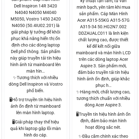
kỹ thuật tận tâm, tư vấn
Dell Inspiron 14R 3420
minh bạch, yên tâm khi mua
N4040 N4050 M4040
sản phẩm. Cáp Màn Hình
M5050, Vostro 1450 2420
Acer A315-55KG A315-57G
N4050 (50.4IU02.201) là
A315-34 50.HG2N7.002
giải pháp lý tưởng để khôi
DDZAUALC011 là linh kiện
phục khả năng hiển thị ổn
chất lượng cao, được thiết
định cho các dòng laptop
kế để kết nối giữa
Dell phổ thông. Sản phẩm
mainboard và màn hình LCD
này giúp truyền tải tín hiệu
trên các dòng laptop Acer
hình ảnh từ mainboard lên
Aspire 3. Sản phẩm mới,
màn hìn…
đảm bảo truyền tải tín hiệu
✨Tương thích với nhiều
hình ảnh ổn định, giúp khắc
dòng Dell Inspiron và Vostro
phục h…
phổ biến.
✨Hàng mới, chất lượng cao,
tương thích chuẩn với nhiều
🖥️Hỗ trợ truyền tín hiệu hình
dòng Acer Aspire 3.
ảnh ổn định từ mainboard
lên màn hình laptop.
🖥️Truyền tín hiệu hình ảnh ổn
định, đảm bảo màn hình
🖥️Giải pháp thay thế hiệu
hoạt động sắc nét.
quả khi laptop gặp lỗi màn
hình do cáp.
✨Đầu cắm chính xác theo