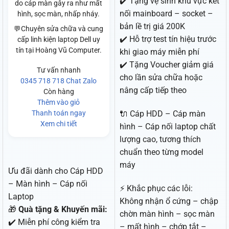
✔️ Tặng vệ sinh khu vực kết
do cáp màn gây ra như mất
nối mainboard – socket –
hình, sọc màn, nhấp nháy.
bản lề trị giá 200K
💬Chuyên sửa chữa và cung
✔️ Hỗ trợ test tín hiệu trước
cấp linh kiện laptop Dell uy
tín tại Hoàng Vũ Computer.
khi giao máy miễn phí
✔️ Tặng Voucher giảm giá
Tư vấn nhanh
cho lần sửa chữa hoặc
0345 718 718
Chat Zalo
nâng cấp tiếp theo
Còn hàng
Thêm vào giỏ
Thanh toán ngay
🔌 Cáp HDD – Cáp màn
Xem chi tiết
hình – Cáp nối laptop chất
lượng cao, tương thích
chuẩn theo từng model
máy
Ưu đãi dành cho Cáp HDD
– Màn hình – Cáp nối
⚡ Khắc phục các lỗi:
Laptop
Không nhận ổ cứng – chập
🎁
Quà tặng & Khuyến mãi:
chờn màn hình – sọc màn
✔️ Miễn phí công kiểm tra
– mất hình – chớp tắt –