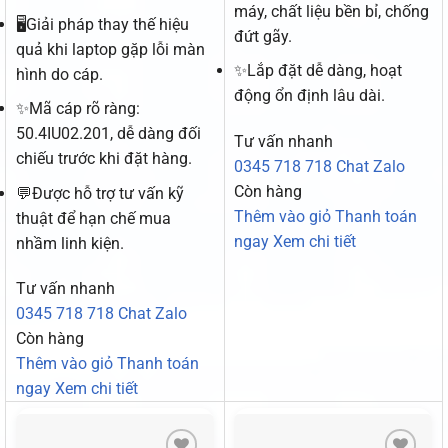
máy, chất liệu bền bỉ, chống
🖥️Giải pháp thay thế hiệu
đứt gãy.
quả khi laptop gặp lỗi màn
✨Lắp đặt dễ dàng, hoạt
hình do cáp.
động ổn định lâu dài.
✨Mã cáp rõ ràng:
50.4IU02.201, dễ dàng đối
Tư vấn nhanh
chiếu trước khi đặt hàng.
0345 718 718
Chat Zalo
Còn hàng
💬Được hỗ trợ tư vấn kỹ
Thêm vào giỏ
Thanh toán
thuật để hạn chế mua
ngay
Xem chi tiết
nhầm linh kiện.
Tư vấn nhanh
0345 718 718
Chat Zalo
Còn hàng
Thêm vào giỏ
Thanh toán
ngay
Xem chi tiết