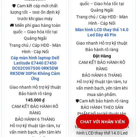
quốc – Giao hỏa tốc tại
🛡️ Cam kết cáp mới chất
Quảng Ngãi
lượng tốt – test ổn định kỹ
Trang chủ / Cáp HDD - Màn
trước khi giao máy
Hình - Cáp Nối
🚚 Miễn phí giao hàng toàn
Màn hình LCD thay thế 14.0
quốc – Giao hỏa tốc tại
Led Dày 40 Pin
Quảng Ngãi
Giao nhanh
Hỗ trợ kỹ thuật
Trang chủ / Cáp HDD - Màn
Bảo hành rõ ràng
Hình - Cáp Nối
Đặt Hàng
Cáp màn hình laptop Dell
CAM KẾT BẢO HÀNH RÕ
Latitude E7440 E7450
DC02C007S00 0RK5DW
RÀNG
RK5DW 30Pin Không Cảm
BẢO HÀNH 6 THÁNG
Ứng
Hỗ trợ kỹ thuật tận tâm, tư
Giao nhanh
Hỗ trợ kỹ thuật
vấn minh bạch, yên tâm khi
Bảo hành rõ ràng
mua sản phẩm.
145.000
₫
🛡️Cam kết bảo hành rõ ràng
CAM KẾT BẢO HÀNH RÕ
BẢO HÀNH THEO SẢN
RÀNG
PHẨM Hỗ trợ kỹ thuật tận
BẢO HÀNH 6 THÁNG
tâm, tư vấn minh bạch, yên
CHAT VỚI NHÂN VIÊN
Hỗ trợ kỹ thuật tận tâm, tư
tâm khi mua sản phẩm. Màn
vấn minh bạch, yên tâm khi
hình LCD thay thế 14.0 Led