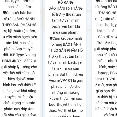
bạch, yên tâm khi
🛡️Cam kết b
00₫
RÕ RÀNG
mua sản phẩm.
rõ ràng BẢO
BẢO HÀNH 6 THÁNG
🛡️Cam kết bảo hành
THÁNG Hỗ t
Hỗ trợ kỹ thuật tận
rõ ràng BẢO HÀNH
thuật tận tâm
tâm, tư vấn minh
THEO SẢN PHẨM Hỗ
minh bạch, 
bạch, yên tâm khi
trợ kỹ thuật tận tâm,
khi mua sản
mua sản phẩm.
tư vấn minh bạch, yên
Cáp HDMI 
🛡️Cam kết bảo hành
tâm khi mua sản
Tròn 5M Loại
rõ ràng BẢO HÀNH
phẩm. Cáp chuyển
giải pháp phù
THEO SẢN PHẨM Hỗ
đổi USB Type C sang
nhu cầu kết 
trợ kỹ thuật tận tâm,
HDMI 4K YX - 8802 là
thiết bị như 
tư vấn minh bạch, yên
giải pháp lý tưởng cho
hình, máy 
tâm khi mua sản
việc kết nối các thiết
laptop, PC 
phẩm. Bút trình chiếu
bị hiện đại với màn
phát HD. Với c
Vesine VP-101 là giải
hình lớn. Với thiết kế
5 mét, sản p
pháp phù hợp cho
nhỏ gọn và khả năng
giúp bạn dễ 
những ai thường
truyền tải tín hiệu
trí thiết bị 
xuyên thực hiện các
chất lượng cao, sản
cách xa mà 
buổi thuyết trình, hội
phẩm này đáp ứng
bảo tín hiệu 
thảo. Với thiết kế nhỏ
tốt nhu cầu giải trí và
và âm t
gọn và dễ sử dụng,