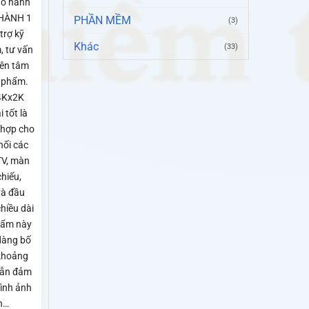
ảo hành
 HÀNH 1
PHẦN MỀM
(3)
rợ kỹ
Khác
(33)
, tư vấn
yên tâm
 phẩm.
4Kx2K
 tốt là
 hợp cho
nối các
TV, màn
chiếu,
và đầu
hiều dài
hẩm này
dàng bố
ở khoảng
vẫn đảm
hình ảnh
h…