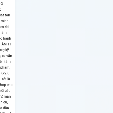
NG
g
uật tận
n minh
âm khi
phẩm.
ảo hành
 HÀNH 1
rợ kỹ
, tư vấn
yên tâm
 phẩm.
4Kx2K
 tốt là
 hợp cho
nối các
TV, màn
chiếu,
và đầu