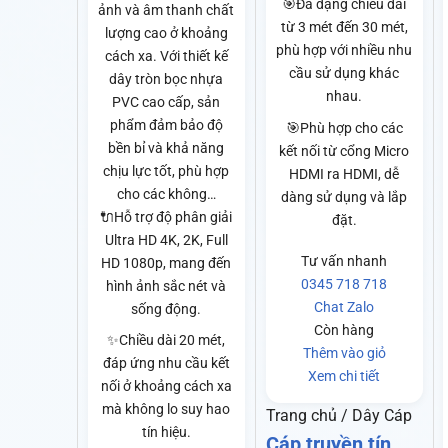
🎯Đa dạng chiều dài
ảnh và âm thanh chất
từ 3 mét đến 30 mét,
lượng cao ở khoảng
phù hợp với nhiều nhu
cách xa. Với thiết kế
cầu sử dụng khác
dây tròn bọc nhựa
nhau.
PVC cao cấp, sản
phẩm đảm bảo độ
🎯Phù hợp cho các
bền bỉ và khả năng
kết nối từ cổng Micro
chịu lực tốt, phù hợp
HDMI ra HDMI, dễ
cho các không…
dàng sử dụng và lắp
🔌Hỗ trợ độ phân giải
đặt.
Ultra HD 4K, 2K, Full
Tư vấn nhanh
HD 1080p, mang đến
0345 718 718
hình ảnh sắc nét và
Chat Zalo
sống động.
Còn hàng
✨Chiều dài 20 mét,
Thêm vào giỏ
đáp ứng nhu cầu kết
Xem chi tiết
nối ở khoảng cách xa
mà không lo suy hao
Trang chủ / Dây Cáp
tín hiệu.
Cáp truyền tín