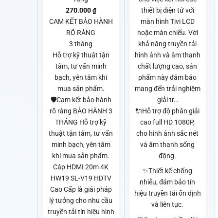
270.000
thiết bị điện tử với
₫
CAM KẾT BẢO HÀNH
màn hình Tivi LCD
RÕ RÀNG
hoặc màn chiếu. Với
3 tháng
khả năng truyền tải
Hỗ trợ kỹ thuật tận
hình ảnh và âm thanh
tâm, tư vấn minh
chất lượng cao, sản
bạch, yên tâm khi
phẩm này đảm bảo
mua sản phẩm.
mang đến trải nghiệm
🛡️Cam kết bảo hành
giải tr…
rõ ràng BẢO HÀNH 3
🔌Hỗ trợ độ phân giải
THÁNG Hỗ trợ kỹ
cao full HD 1080P,
thuật tận tâm, tư vấn
cho hình ảnh sắc nét
minh bạch, yên tâm
và âm thanh sống
khi mua sản phẩm.
động.
Cáp HDMI 20m 4K
✨Thiết kế chống
HW19 SL-V19 HDTV
nhiễu, đảm bảo tín
Cao Cấp là giải pháp
hiệu truyền tải ổn định
lý tưởng cho nhu cầu
và liên tục.
truyền tải tín hiệu hình