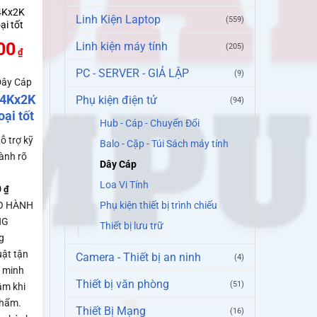
4Kx2K
Linh Kiện Laptop
(559)
ại tốt
00
Linh kiện máy tính
(205)
₫
PC - SERVER - GIẢ LẬP
(9)
Dây Cáp
 4Kx2K
Phụ kiện điện tử
(94)
ại tốt
Hub - Cáp - Chuyển Đổi
ỗ trợ kỹ
Balo - Cặp - Túi Sách máy tính
ành rõ
Dây Cáp
Loa Vi Tính
0
₫
Phụ kiện thiết bị trình chiếu
O HÀNH
NG
Thiết bị lưu trữ
g
uật tận
Camera - Thiết bị an ninh
(4)
n minh
Thiết bị văn phòng
(51)
âm khi
phẩm.
Thiết Bị Mạng
(16)