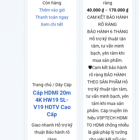
ràng
Còn hàng
Khoả
40.000
–
170.000
Thêm vào giỏ
₫
₫
giá:
CAM KẾT BẢO HÀNH
Thanh toán ngay
từ
RÕ RÀNG
Xem chi tiết
40.00
BẢO HÀNH 6 THÁNG
đến
Hỗ trợ kỹ thuật tận
170.0
tâm, tư vấn minh
bạch, yên tâm khi
mua sản phẩm.
🛡️Cam kết bảo hành
rõ ràng BẢO HÀNH
THEO SẢN PHẨM Hỗ
Trang chủ / Dây Cáp
trợ kỹ thuật tận tâm,
Cáp HDMI 20m
tư vấn minh bạch, yên
4K HW19 SL-
tâm khi mua sản
V19 HDTV Cao
phẩm. Cáp truyền tín
Cấp
hiệu VSPTECH HDMI
Giao nhanh
Hỗ trợ kỹ
TO HDMI chống nhiễu
thuật
Bảo hành rõ
là giải pháp lý tưởng
ràng
cho việc kết nối các