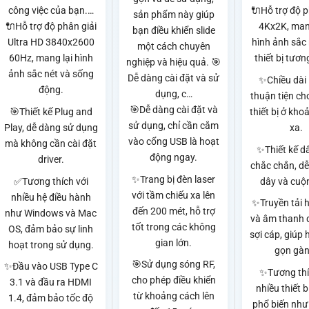
công việc của bạn.…
🔌Hỗ trợ độ p
sản phẩm này giúp
🔌Hỗ trợ độ phân giải
4Kx2K, man
bạn điều khiển slide
Ultra HD 3840x2600
hình ảnh sắc 
một cách chuyên
60Hz, mang lại hình
thiết bị tươn
nghiệp và hiệu quả. 🎯
ảnh sắc nét và sống
Dễ dàng cài đặt và sử
✨Chiều dài 
động.
dụng, c…
thuận tiện cho
🎯Dễ dàng cài đặt và
🎯Thiết kế Plug and
thiết bị ở kh
sử dụng, chỉ cần cắm
Play, dễ dàng sử dụng
xa.
vào cổng USB là hoạt
mà không cần cài đặt
✨Thiết kế d
động ngay.
driver.
chắc chắn, dễ
✨Trang bị đèn laser
✅Tương thích với
dây và cuộ
với tầm chiếu xa lên
nhiều hệ điều hành
✨Truyền tải 
đến 200 mét, hỗ trợ
như Windows và Mac
và âm thanh 
tốt trong các không
OS, đảm bảo sự linh
sợi cáp, giúp 
gian lớn.
hoạt trong sử dụng.
gọn gàn
🎯Sử dụng sóng RF,
✨Đầu vào USB Type C
✨Tương thí
cho phép điều khiển
3.1 và đầu ra HDMI
nhiều thiết 
từ khoảng cách lên
1.4, đảm bảo tốc độ
phổ biến như