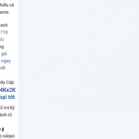
chiếu và
game.
hanh
 718
lo
ng
 giỏ
 ngay
iết
Dây Cáp
 4Kx2K
ại tốt
ỗ trợ kỹ
ành rõ
0
₫
O HÀNH