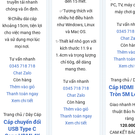
đến 15 mét.
truyền tải nhanh
PC, TV, máy 
chóng và ổn định.
✅Tương thích với
máy chơi 
nhiều hệ điều hành
🎯Chiều dài cáp
Tư vấn n
như Windows, Linux
khoảng 15cm, tiện lợi
0345 718
và Mac OS.
cho việc mang theo
Chat Za
và sử dụng mọi lúc
✨Thiết kế nhỏ gọn với
Còn hà
mọi nơi.
kích thước 11.9 x
Thêm vào
1.4cm và trọng lượng
Tư vấn nhanh
Thanh toán
chỉ 60g, dễ dàng
0345 718 718
Xem chi t
mang theo.
Chat Zalo
Còn hàng
Trang chủ / 
Tư vấn nhanh
Cáp HDMI
Thêm vào giỏ
0345 718 718
Tròn 5M Lo
Thanh toán ngay
Chat Zalo
Xem chi tiết
Còn hàng
Giao nhanh
H
Thêm vào giỏ
thuật
Bảo h
Trang chủ / Dây Cáp
Thanh toán ngay
ràng
Cáp chuyển đổi
Xem chi tiết
120.00
USB Type C
CAM KẾT BẢ