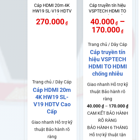
Cáp HDMI 20m 4K
Cáp truyền tín hiệu
HW19 SL-V19 HDTV
VSPTECH HDMI TO
Cao Cấp
HDMI chống nhiễu
–
270.000
40.000
₫
₫
Kho
170.000
₫
giá:
từ
Trang chủ / Dây Cáp
Cáp truyền tín
40.
hiệu VSPTECH
đến
HDMI TO HDMI
170
chống nhiễu
Trang chủ / Dây Cáp
Giao nhanh
Hỗ trợ kỹ
Cáp HDMI 20m
thuật
Bảo hành rõ
4K HW19 SL-
ràng
V19 HDTV Cao
Khoả
40.000
–
170.000
₫
₫
Cấp
giá:
CAM KẾT BẢO HÀNH
từ
RÕ RÀNG
Giao nhanh
Hỗ trợ kỹ
40.00
BẢO HÀNH 6 THÁNG
thuật
Bảo hành rõ
đến
Hỗ trợ kỹ thuật tận
ràng