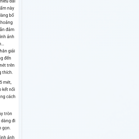
hiều dài
hẩm này
dàng bố
ở khoảng
vẫn đảm
hình ảnh
h…
hân giải
g đến
nét trên
g thích.
5 mét,
 kết nối
oảng cách
ây tròn
 dàng đi
n gọn.
hình ảnh