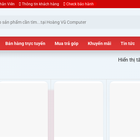
hân Viên
Thông tin khách hàng
Check bảo hành
Bán hàng trực tuyến
Mua trả góp
Khuyến mãi
Tin tức
Hiển thị t