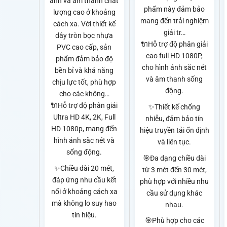
ảnh và âm thanh chất
phẩm này đảm bảo
lượng cao ở khoảng
mang đến trải nghiệm
cách xa. Với thiết kế
giải tr…
dây tròn bọc nhựa
🔌Hỗ trợ độ phân giải
PVC cao cấp, sản
cao full HD 1080P,
phẩm đảm bảo độ
cho hình ảnh sắc nét
bền bỉ và khả năng
và âm thanh sống
chịu lực tốt, phù hợp
động.
cho các không…
🔌Hỗ trợ độ phân giải
✨Thiết kế chống
Ultra HD 4K, 2K, Full
nhiễu, đảm bảo tín
HD 1080p, mang đến
hiệu truyền tải ổn định
hình ảnh sắc nét và
và liên tục.
sống động.
🎯Đa dạng chiều dài
✨Chiều dài 20 mét,
từ 3 mét đến 30 mét,
đáp ứng nhu cầu kết
phù hợp với nhiều nhu
nối ở khoảng cách xa
cầu sử dụng khác
mà không lo suy hao
nhau.
tín hiệu.
🎯Phù hợp cho các