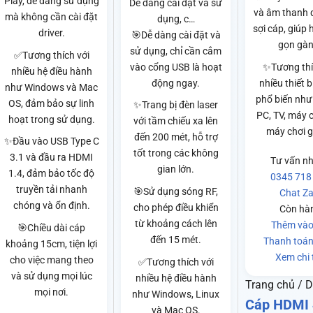
Play, dễ dàng sử dụng
Dễ dàng cài đặt và sử
và âm thanh 
mà không cần cài đặt
dụng, c…
sợi cáp, giúp 
driver.
🎯Dễ dàng cài đặt và
gọn gàn
sử dụng, chỉ cần cắm
✅Tương thích với
vào cổng USB là hoạt
✨Tương thí
nhiều hệ điều hành
động ngay.
nhiều thiết 
như Windows và Mac
phổ biến như
OS, đảm bảo sự linh
✨Trang bị đèn laser
PC, TV, máy 
hoạt trong sử dụng.
với tầm chiếu xa lên
máy chơi 
đến 200 mét, hỗ trợ
✨Đầu vào USB Type C
tốt trong các không
3.1 và đầu ra HDMI
Tư vấn n
gian lớn.
1.4, đảm bảo tốc độ
0345 718
truyền tải nhanh
🎯Sử dụng sóng RF,
Chat Za
chóng và ổn định.
cho phép điều khiển
Còn hà
từ khoảng cách lên
Thêm vào
🎯Chiều dài cáp
đến 15 mét.
Thanh toán
khoảng 15cm, tiện lợi
Xem chi t
cho việc mang theo
✅Tương thích với
và sử dụng mọi lúc
nhiều hệ điều hành
Trang chủ / 
mọi nơi.
như Windows, Linux
Cáp HDMI
và Mac OS.