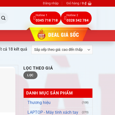
Đăng nhập
Giỏ hàng /
0
₫
Hotline 1
Hotline 2
0345 718 718
0328 342 784
Đã
ất cả 18 kết quả
sắp
xếp
LỌC THEO GIÁ
theo
Giá
Giá
giá:
LỌC
tối
tối
thiểu
đa
cao
đến
DANH MỤC SẢN PHẨM
thấp
Thương hiệu
(108)
LAPTOP - Máy tính xách tay
(273)