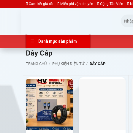
Bỏ
Cam kết giá tốt
Miễn phí vận chuyển
Cộng Tác Viên
N
qua
Tìm
nội
kiếm:
dung
Danh mục sản phẩm
Dây Cáp
TRANG CHỦ
/
PHỤ KIỆN ĐIỆN TỬ
/
DÂY CÁP