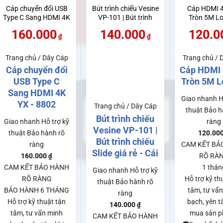
Cáp chuyển đổi USB
Bút trình chiếu Vesine
Cáp HDMI 
Type C Sang HDMI 4K
VP-101 | Bút trình
Tròn 5M Lo
YX – 8802
chiếu Slide giá rẻ – Cái
160.000
140.000
120.0
₫
₫
ảng
Trang chủ / Dây Cáp
Trang chủ / 
Cáp chuyển đổi
Cáp HDMI
USB Type C
Tròn 5M Lo
000₫
Sang HDMI 4K
Giao nhanh
H
YX - 8802
Trang chủ / Dây Cáp
.000₫
thuật
Bảo h
Bút trình chiếu
Giao nhanh
Hỗ trợ kỹ
ràng
Vesine VP-101 |
thuật
Bảo hành rõ
120.00
Bút trình chiếu
ràng
CAM KẾT BẢ
Slide giá rẻ - Cái
160.000
RÕ RÀ
₫
CAM KẾT BẢO HÀNH
1 thán
ng
Giao nhanh
Hỗ trợ kỹ
RÕ RÀNG
Hỗ trợ kỹ th
thuật
Bảo hành rõ
BẢO HÀNH 6 THÁNG
tâm, tư vấ
ràng
Hỗ trợ kỹ thuật tận
bạch, yên t
0₫
140.000
₫
tâm, tư vấn minh
mua sản 
CAM KẾT BẢO HÀNH