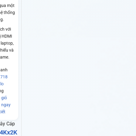
qua một
hệ thống
g.
ch với
bị HDMI
 laptop,
chiếu và
game.
hanh
 718
lo
ng
 giỏ
 ngay
iết
Dây Cáp
 4Kx2K