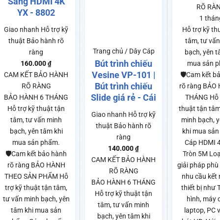
Sang HDMI 4K
RÕ RÀ
YX - 8802
ng
1 thán
Giao nhanh
Hỗ trợ kỹ
Hỗ trợ kỹ th
thuật
Bảo hành rõ
tâm, tư vấ
0₫
Trang chủ / Dây Cáp
ràng
bạch, yên t
Bút trình chiếu
160.000
mua sản 
₫
00₫
Vesine VP-101 |
CAM KẾT BẢO HÀNH
🛡️Cam kết b
Bút trình chiếu
RÕ RÀNG
rõ ràng BẢO
Slide giá rẻ - Cái
BẢO HÀNH 6 THÁNG
THÁNG Hỗ t
Hỗ trợ kỹ thuật tận
thuật tận tâm
Giao nhanh
Hỗ trợ kỹ
tâm, tư vấn minh
minh bạch, 
thuật
Bảo hành rõ
bạch, yên tâm khi
khi mua sản
ràng
mua sản phẩm.
Cáp HDMI 
140.000
₫
🛡️Cam kết bảo hành
Tròn 5M Loại
CAM KẾT BẢO HÀNH
rõ ràng BẢO HÀNH
giải pháp phù
RÕ RÀNG
THEO SẢN PHẨM Hỗ
nhu cầu kết 
BẢO HÀNH 6 THÁNG
trợ kỹ thuật tận tâm,
thiết bị như 
Hỗ trợ kỹ thuật tận
tư vấn minh bạch, yên
hình, máy 
tâm, tư vấn minh
tâm khi mua sản
laptop, PC 
bạch, yên tâm khi