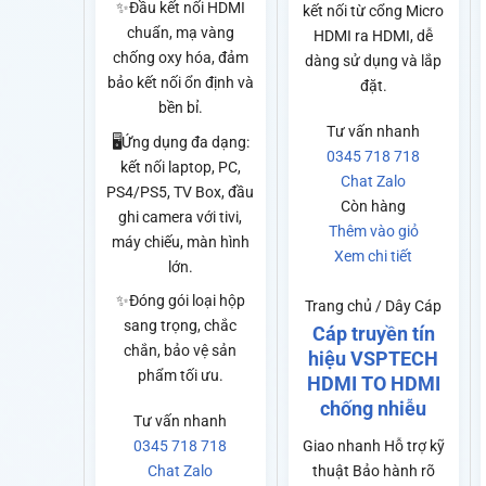
✨Đầu kết nối HDMI
kết nối từ cổng Micro
chuẩn, mạ vàng
HDMI ra HDMI, dễ
chống oxy hóa, đảm
dàng sử dụng và lắp
bảo kết nối ổn định và
đặt.
bền bỉ.
Tư vấn nhanh
🖥️Ứng dụng đa dạng:
0345 718 718
kết nối laptop, PC,
Chat Zalo
PS4/PS5, TV Box, đầu
Còn hàng
ghi camera với tivi,
Thêm vào giỏ
máy chiếu, màn hình
Xem chi tiết
lớn.
✨Đóng gói loại hộp
Trang chủ / Dây Cáp
sang trọng, chắc
Cáp truyền tín
chắn, bảo vệ sản
hiệu VSPTECH
phẩm tối ưu.
HDMI TO HDMI
chống nhiễu
Tư vấn nhanh
Giao nhanh
Hỗ trợ kỹ
0345 718 718
thuật
Bảo hành rõ
Chat Zalo