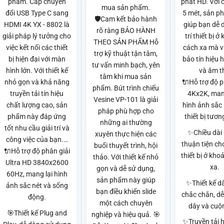
phẩm. Cáp chuyển
phát HD. Với c
mua sản phẩm.
đổi USB Type C sang
5 mét, sản p
🛡️Cam kết bảo hành
HDMI 4K YX - 8802 là
giúp bạn dễ 
rõ ràng BẢO HÀNH
giải pháp lý tưởng cho
trí thiết bị 
THEO SẢN PHẨM Hỗ
việc kết nối các thiết
cách xa mà 
trợ kỹ thuật tận tâm,
bị hiện đại với màn
bảo tín hiệu 
tư vấn minh bạch, yên
hình lớn. Với thiết kế
và âm t
tâm khi mua sản
nhỏ gọn và khả năng
🔌Hỗ trợ độ p
phẩm. Bút trình chiếu
truyền tải tín hiệu
4Kx2K, man
Vesine VP-101 là giải
chất lượng cao, sản
hình ảnh sắc 
pháp phù hợp cho
phẩm này đáp ứng
thiết bị tươn
những ai thường
tốt nhu cầu giải trí và
✨Chiều dài 
xuyên thực hiện các
công việc của bạn.…
thuận tiện cho
buổi thuyết trình, hội
🔌Hỗ trợ độ phân giải
thiết bị ở kh
thảo. Với thiết kế nhỏ
Ultra HD 3840x2600
xa.
gọn và dễ sử dụng,
60Hz, mang lại hình
sản phẩm này giúp
✨Thiết kế d
ảnh sắc nét và sống
bạn điều khiển slide
chắc chắn, dễ
động.
một cách chuyên
dây và cuộ
🎯Thiết kế Plug and
nghiệp và hiệu quả. 🎯
✨Truyền tải 