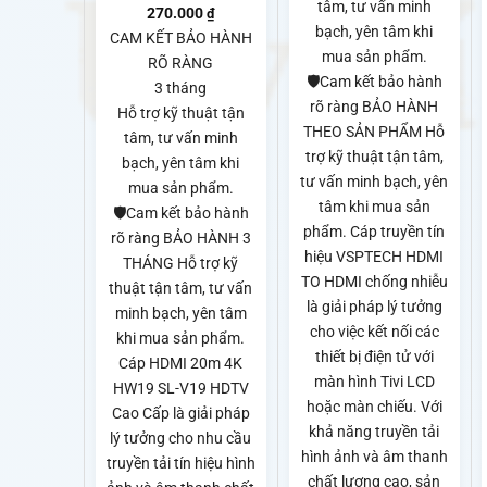
170.0
tâm, tư vấn minh
270.000
₫
bạch, yên tâm khi
CAM KẾT BẢO HÀNH
mua sản phẩm.
RÕ RÀNG
🛡️Cam kết bảo hành
3 tháng
rõ ràng BẢO HÀNH
Hỗ trợ kỹ thuật tận
THEO SẢN PHẨM Hỗ
tâm, tư vấn minh
trợ kỹ thuật tận tâm,
bạch, yên tâm khi
tư vấn minh bạch, yên
mua sản phẩm.
tâm khi mua sản
🛡️Cam kết bảo hành
phẩm. Cáp truyền tín
rõ ràng BẢO HÀNH 3
hiệu VSPTECH HDMI
THÁNG Hỗ trợ kỹ
TO HDMI chống nhiễu
thuật tận tâm, tư vấn
là giải pháp lý tưởng
minh bạch, yên tâm
cho việc kết nối các
khi mua sản phẩm.
thiết bị điện tử với
Cáp HDMI 20m 4K
màn hình Tivi LCD
HW19 SL-V19 HDTV
hoặc màn chiếu. Với
Cao Cấp là giải pháp
khả năng truyền tải
lý tưởng cho nhu cầu
hình ảnh và âm thanh
truyền tải tín hiệu hình
chất lượng cao, sản