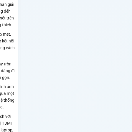
hân giải
g đến
nét trên
g thích.
5 mét,
 kết nối
oảng cách
ây tròn
 dàng đi
n gọn.
hình ảnh
qua một
hệ thống
g.
ch với
bị HDMI
 laptop,