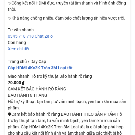
✨Cổng kết nối HDMI đực, truyền tải âm thanh và hình ảnh đồng
thời.
✨Khả năng chống nhiễu, đảm bảo chất lượng tín hiệu vượt trội.
Tư vấn nhanh
0345 718 718
Chat Zalo
Còn hàng
Xem chi tiết
Trang chủ / Dây Cáp
Cáp HDMI 4Kx2K Tròn 3M Loại tốt
Giao nhanh
Hỗ trợ kỹ thuật
Bảo hành rõ ràng
70.000
₫
CAM KẾT BẢO HÀNH RÕ RÀNG
BẢO HÀNH 6 THÁNG
Hỗ trợ kỹ thuật tận tâm, tư vấn minh bạch, yên tâm khi mua sản
phẩm.
🛡️Cam kết bảo hành rõ ràng BẢO HÀNH THEO SẢN PHẨM Hỗ
trợ kỹ thuật tận tâm, tư vấn minh bạch, yên tâm khi mua sản
phẩm. Cáp HDMI 4Kx2K Tròn 3M Loại tốt là giải pháp phù hợp
cho nhu cầu kết nối hình ảnh và âm thanh giữa các thiết bị hỗ