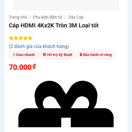
Trang chủ
/
Phụ kiện điện tử
/
Dây Cáp
Cáp HDMI 4Kx2K Tròn 3M Loại tốt
5.00
2
trên 5
(2 đánh giá của khách hàng)
dựa trên
đánh giá
⚡ Giao nhanh
🛠 Hỗ trợ kỹ thuật
🔒 Bảo hành rõ ràng
₫
70.000