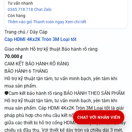
Tư vấn nhanh
0345 718 718
Chat Zalo
Còn hàng
Thêm vào giỏ
Thanh toán ngay
Xem chi tiết
Trang chủ / Dây Cáp
Cáp HDMI 4Kx2K Tròn 3M Loại tốt
Giao nhanh
Hỗ trợ kỹ thuật
Bảo hành rõ ràng
70.000
₫
CAM KẾT BẢO HÀNH RÕ RÀNG
BẢO HÀNH 6 THÁNG
Hỗ trợ kỹ thuật tận tâm, tư vấn minh bạch, yên tâm khi
mua sản phẩm.
🛡️Cam kết bảo hành rõ ràng BẢO HÀNH THEO SẢN PHẨM
Hỗ trợ kỹ thuật tận tâm, tư vấn minh bạch, yên tâm khi
mua sản phẩm. Cáp HDMI 4Kx2K Tròn 3M Loại tốt là giải
pháp phù hợp cho nhu cầu kết nối hình ảnh và âm thanh
CHAT VỚI NHÂN VIÊN
giữa các thiết bị hỗ trợ cổng HDMI như laptop, PC, TV, máy
chiếu và đầu thu. Với thiết kế dây tròn và chiều dài 3 mét,