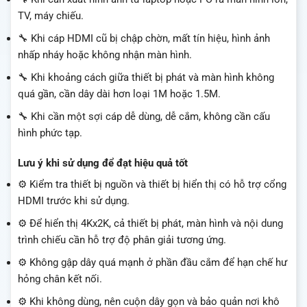
TV, máy chiếu.
🔧 Khi cáp HDMI cũ bị chập chờn, mất tín hiệu, hình ảnh
nhấp nháy hoặc không nhận màn hình.
🔧 Khi khoảng cách giữa thiết bị phát và màn hình không
quá gần, cần dây dài hơn loại 1M hoặc 1.5M.
🔧 Khi cần một sợi cáp dễ dùng, dễ cắm, không cần cấu
hình phức tạp.
Lưu ý khi sử dụng để đạt hiệu quả tốt
⚙️ Kiểm tra thiết bị nguồn và thiết bị hiển thị có hỗ trợ cổng
HDMI trước khi sử dụng.
⚙️ Để hiển thị 4Kx2K, cả thiết bị phát, màn hình và nội dung
trình chiếu cần hỗ trợ độ phân giải tương ứng.
⚙️ Không gập dây quá mạnh ở phần đầu cắm để hạn chế hư
hỏng chân kết nối.
⚙️ Khi không dùng, nên cuộn dây gọn và bảo quản nơi khô