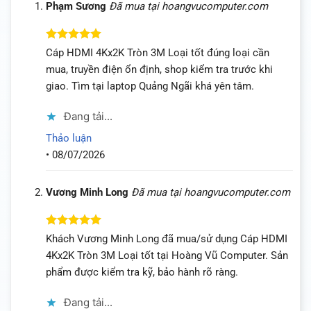
Phạm Sương
Đã mua tại hoangvucomputer.com
Được xếp
Cáp HDMI 4Kx2K Tròn 3M Loại tốt đúng loại cần
hạng
5
5
mua, truyền điện ổn định, shop kiểm tra trước khi
sao
giao. Tìm tại laptop Quảng Ngãi khá yên tâm.
Đang tải...
Thảo luận
•
08/07/2026
Vương Minh Long
Đã mua tại hoangvucomputer.com
Được xếp
Khách Vương Minh Long đã mua/sử dụng Cáp HDMI
hạng
5
5
4Kx2K Tròn 3M Loại tốt tại Hoàng Vũ Computer. Sản
sao
phẩm được kiểm tra kỹ, bảo hành rõ ràng.
Đang tải...