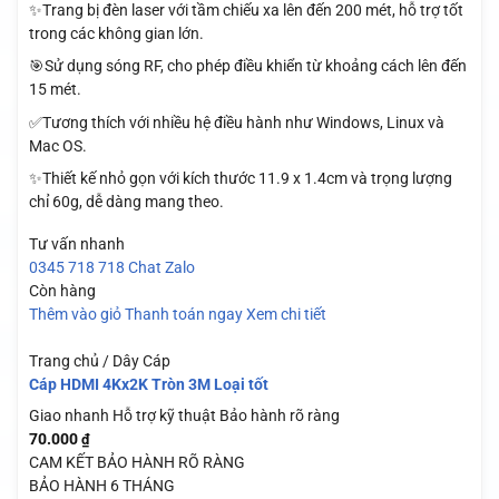
✨Trang bị đèn laser với tầm chiếu xa lên đến 200 mét, hỗ trợ tốt
trong các không gian lớn.
🎯Sử dụng sóng RF, cho phép điều khiển từ khoảng cách lên đến
15 mét.
✅Tương thích với nhiều hệ điều hành như Windows, Linux và
Mac OS.
✨Thiết kế nhỏ gọn với kích thước 11.9 x 1.4cm và trọng lượng
chỉ 60g, dễ dàng mang theo.
Tư vấn nhanh
0345 718 718
Chat Zalo
Còn hàng
Thêm vào giỏ
Thanh toán ngay
Xem chi tiết
Trang chủ / Dây Cáp
Cáp HDMI 4Kx2K Tròn 3M Loại tốt
Giao nhanh
Hỗ trợ kỹ thuật
Bảo hành rõ ràng
70.000
₫
CAM KẾT BẢO HÀNH RÕ RÀNG
BẢO HÀNH 6 THÁNG