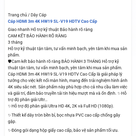
Trang chủ / Dây Cáp
Cáp HDMI 3m 4K HW19 SL-V19 HDTV Cao Cấp
Giao nhanh
Hỗ trợ kỹ thuật
Bảo hành rõ ràng
CAM KẾT BẢO HÀNH RÕ RÀNG
3 tháng
Hỗ trợ kỹ thuật tận tâm, tư vấn minh bạch, yên tâm khi mua sản
phẩm.
🛡️Cam kết bảo hành rõ ràng BẢO HÀNH 3 THÁNG Hỗ trợ kỹ
thuật tận tâm, tư vấn minh bạch, yên tâm khi mua sản phẩm.
Cáp HDMI 3m 4K HW19 SL-V19 HDTV Cao Cấp là giải pháp lý
tưởng cho việc kết nối màn hình, mang đến trải nghiệm hình ảnh
4K siêu sắc nét. Sản phẩm này phù hợp cho cả nhu cầu làm việc
và giải trí, đảm bảo truyền tải tín hiệu mượt mà và ổn định. ✨Hỗ
trợ độ phân giải Ultr…
✨Hỗ trợ độ phân giải Ultra HD 4K, 2K và Full HD (1080p).
✨Thiết kế dây tròn bền bỉ, bọc nhựa PVC cao cấp chống gãy
gập.
✨Đóng gói dạng hộp giấy cao cấp, bảo vệ sản phẩm tối ưu.