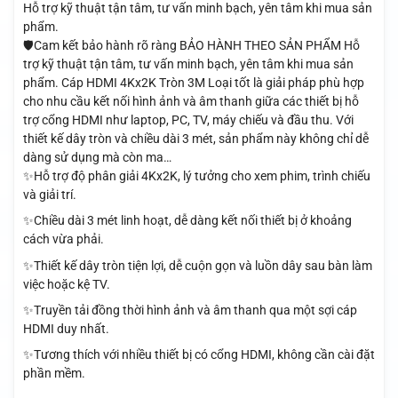
Hỗ trợ kỹ thuật tận tâm, tư vấn minh bạch, yên tâm khi mua sản
phẩm.
🛡️Cam kết bảo hành rõ ràng BẢO HÀNH THEO SẢN PHẨM Hỗ
trợ kỹ thuật tận tâm, tư vấn minh bạch, yên tâm khi mua sản
phẩm. Cáp HDMI 4Kx2K Tròn 3M Loại tốt là giải pháp phù hợp
cho nhu cầu kết nối hình ảnh và âm thanh giữa các thiết bị hỗ
trợ cổng HDMI như laptop, PC, TV, máy chiếu và đầu thu. Với
thiết kế dây tròn và chiều dài 3 mét, sản phẩm này không chỉ dễ
dàng sử dụng mà còn ma…
✨Hỗ trợ độ phân giải 4Kx2K, lý tưởng cho xem phim, trình chiếu
và giải trí.
✨Chiều dài 3 mét linh hoạt, dễ dàng kết nối thiết bị ở khoảng
cách vừa phải.
✨Thiết kế dây tròn tiện lợi, dễ cuộn gọn và luồn dây sau bàn làm
việc hoặc kệ TV.
✨Truyền tải đồng thời hình ảnh và âm thanh qua một sợi cáp
HDMI duy nhất.
✨Tương thích với nhiều thiết bị có cổng HDMI, không cần cài đặt
phần mềm.