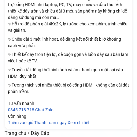
trợ cổng HDMI như laptop, PC, TV, máy chiếu và đầu thu. Với
thiết kế dây tròn và chiều dài 3 mét, sản phẩm này không chỉ dễ
dàng sử dụng mà còn ma…
✨Hỗ trợ độ phân giải 4Kx2K, lý tưởng cho xem phim, trình chiếu
và giải trí.
✨Chiều dài 3 mét linh hoạt, dễ dàng kết nối thiết bị ở khoảng
cách vừa phải.
✨Thiết kế dây tròn tiện lợi, dễ cuộn gọn và luồn dây sau bàn làm
việc hoặc kệ TV.
✨Truyền tải đồng thời hình ảnh và âm thanh qua một sợi cáp
HDMI duy nhất.
✨Tương thích với nhiều thiết bị có cổng HDMI, không cần cài đặt
phần mềm.
Tư vấn nhanh
0345 718 718
Chat Zalo
Còn hàng
Thêm vào giỏ
Thanh toán ngay
Xem chi tiết
Trang chủ / Dây Cáp