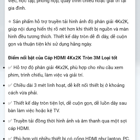
việc, học tập, phòng họp, quầy trình chiếu hoặc giải trí tại
gia đình.
⭐ Sản phẩm hỗ trợ truyền tải hình ảnh độ phân giải 4Kx2K,
giúp nội dung hiển thị rõ nét hơn khi thiết bị nguồn và màn
hình đều tương thích. Thiết kế dây tròn dễ đi dây, dễ cuộn
gọn và thuận tiện khi sử dụng hằng ngày.
Điểm nổi bật của Cáp HDMI 4Kx2K Tròn 3M Loại tốt
✅ Hỗ trợ độ phân giải 4Kx2K, phù hợp cho nhu cầu xem
phim, trình chiếu, làm việc và giải trí.
✅ Chiều dài 3 mét linh hoạt, dễ kết nối thiết bị ở khoảng
cách vừa phải.
✅ Thiết kế dây tròn tiện lợi, dễ cuộn gọn, dễ luồn dây sau
bàn làm việc hoặc kệ TV.
✅ Truyền tải đồng thời hình ảnh và âm thanh qua một sợi
cáp HDMI.
✅ Phù hợp với nhiều thiết bị có cổng HDMI như laptop, PC,