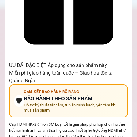
ƯU ĐÃI ĐẶC BIỆT
Áp dụng cho sản phẩm này
Miễn phí giao hàng toàn quốc – Giao hỏa tốc tại
Quảng Ngãi
CAM KẾT BẢO HÀNH RÕ RÀNG
BẢO HÀNH THEO SẢN PHẨM
🛡️
Hỗ trợ kỹ thuật tận tâm, tư vấn minh bạch, yên tâm khi
mua sản phẩm.
Cáp HDMI 4Kx2K Tròn 3M Loại tốt là giải pháp phù hợp cho nhu cầu
kết nối hình ảnh và âm thanh giữa các thiết bị hỗ trợ cổng HDMI như
laptop, PC, TV, máy chiếu và đầu thu. Với thiết kế dây tròn và chiều