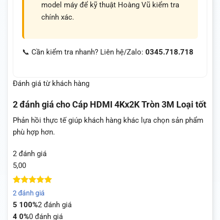
model máy để kỹ thuật Hoàng Vũ kiểm tra
chính xác.
📞 Cần kiểm tra nhanh? Liên hệ/Zalo:
0345.718.718
Đánh giá từ khách hàng
2 đánh giá cho
Cáp HDMI 4Kx2K Tròn 3M Loại tốt
Phản hồi thực tế giúp khách hàng khác lựa chọn sản phẩm
phù hợp hơn.
2 đánh giá
5,00
5
2
trên 5
2 đánh giá
dựa trên
5
100%
2 đánh giá
đánh giá
4
0%
0 đánh giá