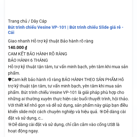
Trang chủ / Dây Cáp
Bút trình chiếu Vesine VP-101 | Bút trình chiếu Slide giá rẻ -
Cái
Giao nhanh
Hỗ trợ kỹ thuật
Bảo hành rõ ràng
140.000
₫
CAM KẾT BẢO HÀNH RÕ RÀNG
BẢO HÀNH 6 THÁNG
Hỗ trợ kỹ thuật tận tâm, tư vấn minh bạch, yên tâm khi mua sản
phẩm.
🛡️Cam kết bảo hành rõ ràng BẢO HÀNH THEO SẢN PHẨM Hỗ
trợ kỹ thuật tận tâm, tư vấn minh bạch, yên tâm khi mua sản
phẩm. Bút trình chiếu Vesine VP-101 là giải pháp phù hợp cho
những ai thường xuyên thực hiện các buổi thuyết trình, hội thảo.
Với thiết kế nhỏ gọn và dễ sử dụng, sản phẩm này giúp bạn điều
khiển slide một cách chuyên nghiệp và hiệu quả. 🎯Dễ dàng cài
đặt và sử dụng, c…
🎯Dễ dàng cài đặt và sử dụng, chỉ cần cắm vào cổng USB là
hoạt động ngay.