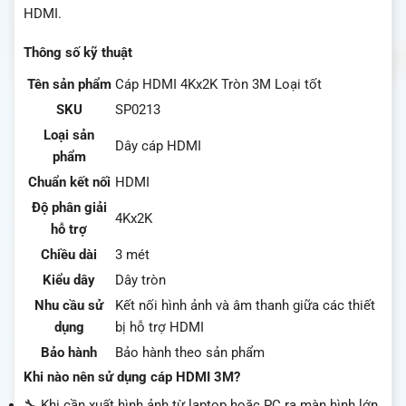
HDMI.
Thông số kỹ thuật
Tên sản phẩm
Cáp HDMI 4Kx2K Tròn 3M Loại tốt
SKU
SP0213
Loại sản
Dây cáp HDMI
phẩm
Chuẩn kết nối
HDMI
Độ phân giải
4Kx2K
hỗ trợ
Chiều dài
3 mét
Kiểu dây
Dây tròn
Nhu cầu sử
Kết nối hình ảnh và âm thanh giữa các thiết
dụng
bị hỗ trợ HDMI
Bảo hành
Bảo hành theo sản phẩm
Khi nào nên sử dụng cáp HDMI 3M?
🔧 Khi cần xuất hình ảnh từ laptop hoặc PC ra màn hình lớn,