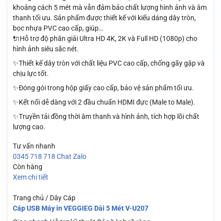
khoảng cách 5 mét mà vẫn đảm bảo chất lượng hình ảnh và âm
thanh tối ưu. Sản phẩm được thiết kế với kiểu dáng dây tròn,
bọc nhựa PVC cao cấp, giúp…
🔌Hỗ trợ độ phân giải Ultra HD 4K, 2K và Full HD (1080p) cho
hình ảnh siêu sắc nét.
✨Thiết kế dây tròn với chất liệu PVC cao cấp, chống gãy gập và
chịu lực tốt.
✨Đóng gói trong hộp giấy cao cấp, bảo vệ sản phẩm tối ưu.
✨Kết nối dễ dàng với 2 đầu chuẩn HDMI đực (Male to Male).
✨Truyền tải đồng thời âm thanh và hình ảnh, tích hợp lõi chất
lượng cao.
Tư vấn nhanh
0345 718 718
Chat Zalo
Còn hàng
Xem chi tiết
Trang chủ / Dây Cáp
Cáp USB Máy in VEGGIEG Dài 5 Mét V-U207