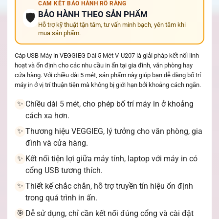
CAM KẾT BẢO HÀNH RÕ RÀNG
BẢO HÀNH THEO SẢN PHẨM
🛡️
Hỗ trợ kỹ thuật tận tâm, tư vấn minh bạch, yên tâm khi
mua sản phẩm.
Cáp USB Máy in VEGGIEG Dài 5 Mét V-U207 là giải pháp kết nối linh
hoạt và ổn định cho các nhu cầu in ấn tại gia đình, văn phòng hay
cửa hàng. Với chiều dài 5 mét, sản phẩm này giúp bạn dễ dàng bố trí
máy in ở vị trí thuận tiện mà không bị giới hạn bởi khoảng cách ngắn.
Chiều dài 5 mét, cho phép bố trí máy in ở khoảng
✨
cách xa hơn.
Thương hiệu VEGGIEG, lý tưởng cho văn phòng, gia
✨
đình và cửa hàng.
Kết nối tiện lợi giữa máy tính, laptop với máy in có
✨
cổng USB tương thích.
Thiết kế chắc chắn, hỗ trợ truyền tín hiệu ổn định
✨
trong quá trình in ấn.
Dễ sử dụng, chỉ cần kết nối đúng cổng và cài đặt
🎯