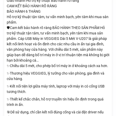
Giao nhanh
Hỗ trợ kỹ thuật
Bảo hành rõ ràng
CAM KẾT BẢO HÀNH RÕ RÀNG
BẢO HÀNH 6 THÁNG
Hỗ trợ kỹ thuật tận tâm, tư vấn minh bạch, yên tâm khi mua sản
phẩm.
🛡️Cam kết bảo hành rõ ràng BẢO HÀNH THEO SẢN PHẨM Hỗ
trợ kỹ thuật tận tâm, tư vấn minh bạch, yên tâm khi mua sản
phẩm. Cáp USB Máy in VEGGIEG Dài 5 Mét V-U207 là giải pháp
kết nối linh hoạt và ổn định cho các nhu cầu in ấn tại gia đình,
văn phòng hay cửa hàng. Với chiều dài 5 mét, sản phẩm này
giúp bạn dễ dàng bố trí máy in ở vị trí thuận tiện mà không bị giới
hạn bởi khoảng cá…
✨Chiều dài 5 mét, cho phép bố trí máy in ở khoảng cách xa hơn.
✨Thương hiệu VEGGIEG, lý tưởng cho văn phòng, gia đình và
cửa hàng.
✨Kết nối tiện lợi giữa máy tính, laptop với máy in có cổng USB
tương thích.
✨Thiết kế chắc chắn, hỗ trợ truyền tín hiệu ổn định trong quá
trình in ấn.
🎯Dễ sử dụng, chỉ cần kết nối đúng cổng và cài đặt driver nếu