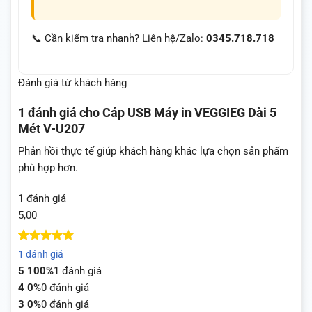
📞 Cần kiểm tra nhanh? Liên hệ/Zalo:
0345.718.718
Đánh giá từ khách hàng
1 đánh giá cho
Cáp USB Máy in VEGGIEG Dài 5
Mét V-U207
Phản hồi thực tế giúp khách hàng khác lựa chọn sản phẩm
phù hợp hơn.
1 đánh giá
5,00
5
1
trên 5
1 đánh giá
dựa trên
5
100%
1 đánh giá
đánh giá
4
0%
0 đánh giá
3
0%
0 đánh giá