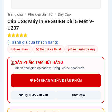
Trang chủ
/
Phụ kiện điện tử
/
Dây Cáp
Cáp USB Máy in VEGGIEG Dài 5 Mét V-
U207
5.00
1
trên 5
(1 đánh giá của khách hàng)
dựa trên
đánh giá
⚡ Giao nhanh
🛠 Hỗ trợ kỹ thuật
🔒 Bảo hành rõ ràng
⏳
SẢN PHẨM TẠM HẾT HÀNG
Giá và thời gian có hàng vui lòng liên hệ nhân viên.
💬 HỎI NHÂN VIÊN VỀ SẢN PHẨM
☎ Gọi 0345.718.718
Chat Zalo