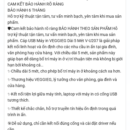
CAM KẾT BẢO HÀNH RÕ RÀNG
BẢO HÀNH 6 THÁNG
Hỗ trợ kỹ thuật tận tâm, tư vấn minh bạch, yên tâm khi mua sản
phẩm.
🛡️Cam kết bảo hành rõ ràng BẢO HÀNH THEO SẢN PHẨM Hỗ
trợ kỹ thuật tận tâm, tư vấn minh bạch, yên tâm khi mua sản
phẩm. Cáp USB Máy in VEGGIEG Dài 5 Mét V-U207 là giải pháp
kết nối linh hoạt và ổn định cho các nhu cầu in ấn tại gia đình,
văn phòng hay cửa hàng. Với chiều dài 5 mét, sản phẩm này
giúp bạn dễ dàng bố trí máy in ở vị trí thuận tiện mà không bị giới
hạn bởi khoảng cá…
✨Chiều dài 5 mét, cho phép bố trí máy in ở khoảng cách xa hơn.
✨Thương hiệu VEGGIEG, lý tưởng cho văn phòng, gia đình và
cửa hàng.
✨Kết nối tiện lợi giữa máy tính, laptop với máy in có cổng USB
tương thích.
✨Thiết kế chắc chắn, hỗ trợ truyền tín hiệu ổn định trong quá
trình in ấn.
🎯Dễ sử dụng, chỉ cần kết nối đúng cổng và cài đặt driver nếu
cần.