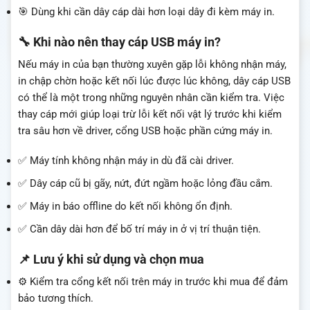
🎯 Dùng khi cần dây cáp dài hơn loại dây đi kèm máy in.
🔧 Khi nào nên thay cáp USB máy in?
Nếu máy in của bạn thường xuyên gặp lỗi không nhận máy,
in chập chờn hoặc kết nối lúc được lúc không, dây cáp USB
có thể là một trong những nguyên nhân cần kiểm tra. Việc
thay cáp mới giúp loại trừ lỗi kết nối vật lý trước khi kiểm
tra sâu hơn về driver, cổng USB hoặc phần cứng máy in.
✅ Máy tính không nhận máy in dù đã cài driver.
✅ Dây cáp cũ bị gãy, nứt, đứt ngầm hoặc lỏng đầu cắm.
✅ Máy in báo offline do kết nối không ổn định.
✅ Cần dây dài hơn để bố trí máy in ở vị trí thuận tiện.
📌 Lưu ý khi sử dụng và chọn mua
⚙️ Kiểm tra cổng kết nối trên máy in trước khi mua để đảm
bảo tương thích.