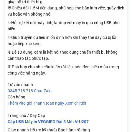
giúp bố trí thiết bị g…
💬Chiều dài 1.5M tiện dụng, phù hợp cho bàn làm việc, quầy dịch
vụ hoặc văn phòng nhỏ.
✨Hỗ trợ kết nối máy tính, laptop với máy in qua cổng USB phổ
biến.
✨Giúp truyền dữ liệu in ổn định hơn khi thay thế dây cũ bị lỗi
hoặc tiếp xúc kém.
🎯Dễ sử dụng, cắm là kết nối theo đúng chuẩn thiết bị, không
cần thao tác phức tạp.
🎯Phù hợp cho nhu cầu in ấn tài liệu, hóa đơn, biểu mẫu trong
công việc hằng ngày.
Tư vấn nhanh
0345 718 718
Chat Zalo
Còn hàng
Thêm vào giỏ
Thanh toán ngay
Xem chi tiết
Trang chủ / Dây Cáp
Cáp USB Máy in VEGGIEG Dài 5 Mét V-U207
Giao nhanh
Hỗ trợ kỹ thuật
Bảo hành rõ ràng