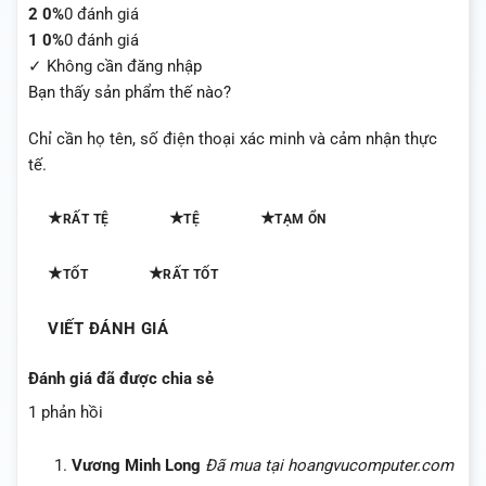
2
0%
0 đánh giá
1
0%
0 đánh giá
✓ Không cần đăng nhập
Bạn thấy sản phẩm thế nào?
Chỉ cần họ tên, số điện thoại xác minh và cảm nhận thực
tế.
★
★
★
RẤT TỆ
TỆ
TẠM ỔN
★
★
TỐT
RẤT TỐT
VIẾT ĐÁNH GIÁ
Đánh giá đã được chia sẻ
1 phản hồi
Vương Minh Long
Đã mua tại hoangvucomputer.com