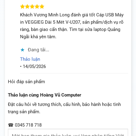
Được xếp
Khách Vương Minh Long đánh giá tốt Cáp USB Máy
hạng
5
5
in VEGGIEG Dài 5 Mét V-U207, sản phẩm/dịch vụ rõ
sao
ràng, bàn giao cẩn thận. Tìm tại sửa laptop Quảng
Ngãi khá yên tâm.
Đang tải...
Thảo luận
•
14/05/2026
Hỏi đáp sản phẩm
Thảo luận cùng Hoàng Vũ Computer
Đặt câu hỏi về tương thích, cấu hình, bảo hành hoặc tình
trạng sản phẩm.
☎ 0345 718 718