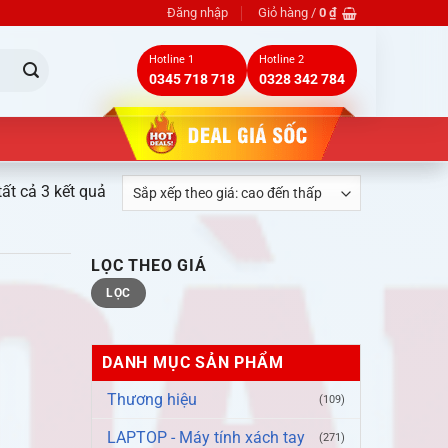
Đăng nhập
Giỏ hàng /
0
₫
Hotline 1
Hotline 2
0345 718 718
0328 342 784
tất cả 3 kết quả
Đã
sắp
xếp
LỌC THEO GIÁ
theo
Giá
Giá
giá:
LỌC
tối
tối
thiểu
đa
cao
đến
DANH MỤC SẢN PHẨM
thấp
Thương hiệu
(109)
LAPTOP - Máy tính xách tay
(271)