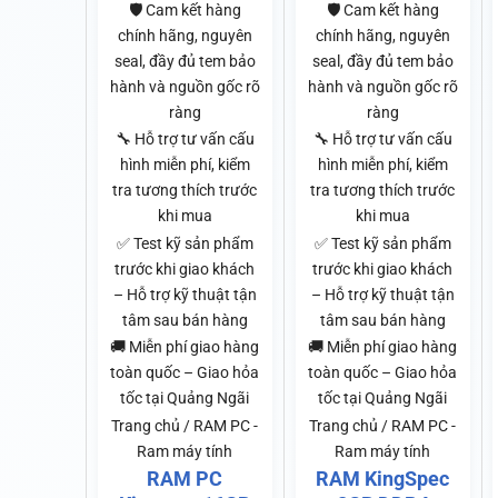
🛡️ Cam kết hàng
🛡️ Cam kết hàng
chính hãng, nguyên
chính hãng, nguyên
seal, đầy đủ tem bảo
seal, đầy đủ tem bảo
hành và nguồn gốc rõ
hành và nguồn gốc rõ
ràng
ràng
🔧 Hỗ trợ tư vấn cấu
🔧 Hỗ trợ tư vấn cấu
hình miễn phí, kiểm
hình miễn phí, kiểm
tra tương thích trước
tra tương thích trước
khi mua
khi mua
✅ Test kỹ sản phẩm
✅ Test kỹ sản phẩm
trước khi giao khách
trước khi giao khách
– Hỗ trợ kỹ thuật tận
– Hỗ trợ kỹ thuật tận
tâm sau bán hàng
tâm sau bán hàng
🚚 Miễn phí giao hàng
🚚 Miễn phí giao hàng
toàn quốc – Giao hỏa
toàn quốc – Giao hỏa
tốc tại Quảng Ngãi
tốc tại Quảng Ngãi
Trang chủ / RAM PC -
Trang chủ / RAM PC -
Ram máy tính
Ram máy tính
RAM PC
RAM KingSpec