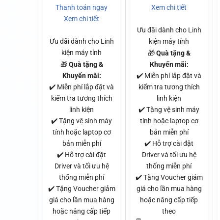
Thanh toán ngay
Xem chi tiết
Xem chi tiết
Ưu đãi dành cho Linh
Ưu đãi dành cho Linh
kiện máy tính
kiện máy tính
🎁
Quà tặng &
🎁
Quà tặng &
Khuyến mãi:
Khuyến mãi:
✔️ Miễn phí lắp đặt và
✔️ Miễn phí lắp đặt và
kiểm tra tương thích
kiểm tra tương thích
linh kiện
linh kiện
✔️ Tặng vệ sinh máy
✔️ Tặng vệ sinh máy
tính hoặc laptop cơ
tính hoặc laptop cơ
bản miễn phí
bản miễn phí
✔️ Hỗ trợ cài đặt
✔️ Hỗ trợ cài đặt
Driver và tối ưu hệ
Driver và tối ưu hệ
thống miễn phí
thống miễn phí
✔️ Tặng Voucher giảm
✔️ Tặng Voucher giảm
giá cho lần mua hàng
giá cho lần mua hàng
hoặc nâng cấp tiếp
hoặc nâng cấp tiếp
theo