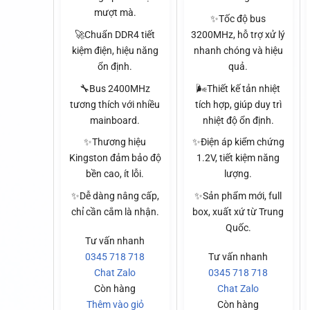
mượt mà.
✨Tốc độ bus
🚀Chuẩn DDR4 tiết
3200MHz, hỗ trợ xử lý
kiệm điện, hiệu năng
nhanh chóng và hiệu
ổn định.
quả.
🔧Bus 2400MHz
🌬️Thiết kế tản nhiệt
tương thích với nhiều
tích hợp, giúp duy trì
mainboard.
nhiệt độ ổn định.
✨Thương hiệu
✨Điện áp kiểm chứng
Kingston đảm bảo độ
1.2V, tiết kiệm năng
bền cao, ít lỗi.
lượng.
✨Dễ dàng nâng cấp,
✨Sản phẩm mới, full
chỉ cần cắm là nhận.
box, xuất xứ từ Trung
Quốc.
Tư vấn nhanh
0345 718 718
Tư vấn nhanh
Chat Zalo
0345 718 718
Còn hàng
Chat Zalo
Thêm vào giỏ
Còn hàng