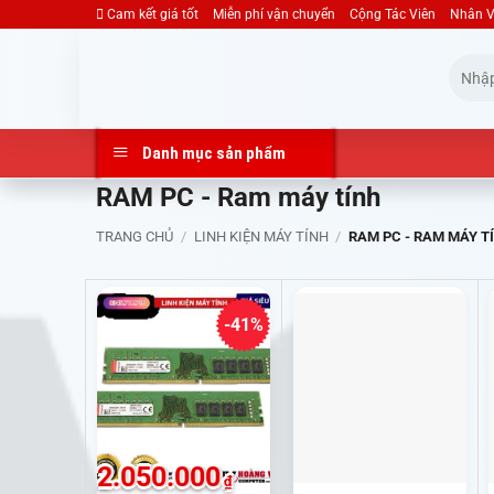
Bỏ
Cam kết giá tốt
Miễn phí vận chuyển
Cộng Tác Viên
Nhân V
qua
Tìm
nội
kiếm:
dung
Danh mục sản phẩm
RAM PC - Ram máy tính
TRANG CHỦ
/
LINH KIỆN MÁY TÍNH
/
RAM PC - RAM MÁY T
-41%
2.050.000
₫