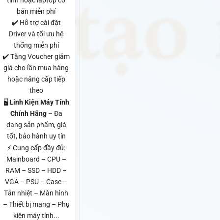
tính hoặc laptop cơ
bản miễn phí
✔️ Hỗ trợ cài đặt
Driver và tối ưu hệ
thống miễn phí
✔️ Tặng Voucher giảm
giá cho lần mua hàng
hoặc nâng cấp tiếp
theo
🖥️
Linh Kiện Máy Tính
Chính Hãng
– Đa
dạng sản phẩm, giá
tốt, bảo hành uy tín
⚡ Cung cấp đầy đủ:
Mainboard – CPU –
RAM – SSD – HDD –
VGA – PSU – Case –
Tản nhiệt – Màn hình
– Thiết bị mạng – Phụ
kiện máy tính...