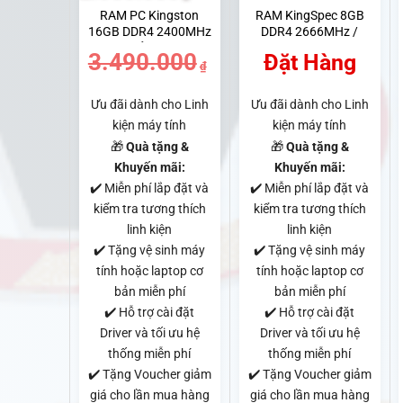
RAM PC Kingston
RAM KingSpec 8GB
16GB DDR4 2400MHz
DDR4 2666MHz /
tại Quảng Ngãi |
3200MHz – Cái
3.490.000
Đặt Hàng
Hoàng Vũ Computer
₫
Giá
Giá
gốc
hiện
Ưu đãi dành cho Linh
Ưu đãi dành cho Linh
kiện máy tính
kiện máy tính
là:
tại
🎁
Quà tặng &
🎁
Quà tặng &
3.490.000₫.
là:
Khuyến mãi:
Khuyến mãi:
2.050.000₫.
✔️ Miễn phí lắp đặt và
✔️ Miễn phí lắp đặt và
kiểm tra tương thích
kiểm tra tương thích
linh kiện
linh kiện
✔️ Tặng vệ sinh máy
✔️ Tặng vệ sinh máy
tính hoặc laptop cơ
tính hoặc laptop cơ
bản miễn phí
bản miễn phí
✔️ Hỗ trợ cài đặt
✔️ Hỗ trợ cài đặt
Driver và tối ưu hệ
Driver và tối ưu hệ
thống miễn phí
thống miễn phí
✔️ Tặng Voucher giảm
✔️ Tặng Voucher giảm
giá cho lần mua hàng
giá cho lần mua hàng