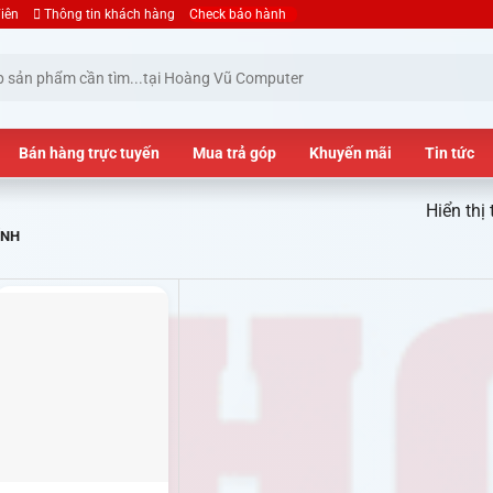
iên
Thông tin khách hàng
Check bảo hành
Bán hàng trực tuyến
Mua trả góp
Khuyến mãi
Tin tức
Hiển thị 
ÍNH