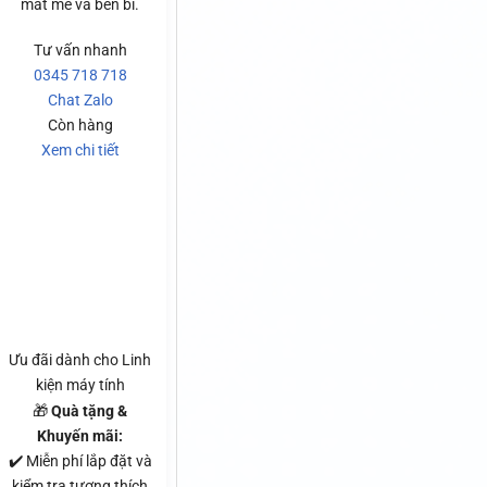
mát mẻ và bền bỉ.
Tư vấn nhanh
0345 718 718
Chat Zalo
Còn hàng
Xem chi tiết
Ưu đãi dành cho Linh
kiện máy tính
🎁
Quà tặng &
Khuyến mãi:
✔️ Miễn phí lắp đặt và
kiểm tra tương thích