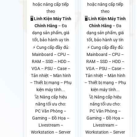
hoặc nâng cấp tiếp
hoặc nâng cấp tiếp
theo
theo
🖥️
Linh Kiện Máy Tính
🖥️
Linh Kiện Máy Tính
Chính Hãng
– Đa
Chính Hãng
– Đa
dạng sản phẩm, giá
dạng sản phẩm, giá
tốt, bảo hành uy tín
tốt, bảo hành uy tín
⚡ Cung cấp đầy đủ:
⚡ Cung cấp đầy đủ:
Mainboard – CPU –
Mainboard – CPU –
RAM – SSD – HDD –
RAM – SSD – HDD –
VGA – PSU – Case –
VGA – PSU – Case –
Tản nhiệt – Màn hình
Tản nhiệt – Màn hình
– Thiết bị mạng – Phụ
– Thiết bị mạng – Phụ
kiện máy tính...
kiện máy tính...
🚀 Nâng cấp hiệu
🚀 Nâng cấp hiệu
năng tối ưu cho:
năng tối ưu cho:
PC Văn Phòng –
PC Văn Phòng –
Gaming – Đồ Họa –
Gaming – Đồ Họa –
Livestream –
Livestream –
Workstation – Server
Workstation – Server