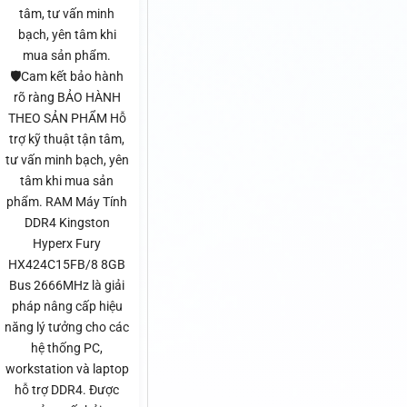
tâm, tư vấn minh
bạch, yên tâm khi
mua sản phẩm.
🛡️Cam kết bảo hành
rõ ràng BẢO HÀNH
THEO SẢN PHẨM Hỗ
trợ kỹ thuật tận tâm,
tư vấn minh bạch, yên
tâm khi mua sản
phẩm. RAM Máy Tính
DDR4 Kingston
Hyperx Fury
HX424C15FB/8 8GB
Bus 2666MHz là giải
pháp nâng cấp hiệu
năng lý tưởng cho các
hệ thống PC,
workstation và laptop
hỗ trợ DDR4. Được