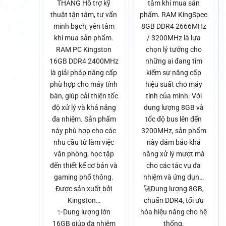
THÁNG Hỗ trợ kỹ
tâm khi mua sản
thuật tận tâm, tư vấn
phẩm. RAM KingSpec
minh bạch, yên tâm
8GB DDR4 2666MHz
khi mua sản phẩm.
/ 3200MHz là lựa
RAM PC Kingston
chọn lý tưởng cho
16GB DDR4 2400MHz
những ai đang tìm
là giải pháp nâng cấp
kiếm sự nâng cấp
phù hợp cho máy tính
hiệu suất cho máy
bàn, giúp cải thiện tốc
tính của mình. Với
độ xử lý và khả năng
dung lượng 8GB và
đa nhiệm. Sản phẩm
tốc độ bus lên đến
này phù hợp cho các
3200MHz, sản phẩm
nhu cầu từ làm việc
này đảm bảo khả
văn phòng, học tập
năng xử lý mượt mà
đến thiết kế cơ bản và
cho các tác vụ đa
gaming phổ thông.
nhiệm và ứng dụn…
Được sản xuất bởi
🚀Dung lượng 8GB,
Kingston…
chuẩn DDR4, tối ưu
✨Dung lượng lớn
hóa hiệu năng cho hệ
16GB giúp đa nhiệm
thống.