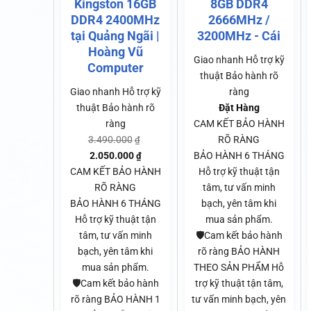
Kingston 16GB
8GB DDR4
DDR4 2400MHz
2666MHz /
tại Quảng Ngãi |
3200MHz - Cái
Hoàng Vũ
Giao nhanh
Hỗ trợ kỹ
Computer
thuật
Bảo hành rõ
Giao nhanh
Hỗ trợ kỹ
ràng
thuật
Bảo hành rõ
Đặt Hàng
ràng
CAM KẾT BẢO HÀNH
3.490.000
Giá
RÕ RÀNG
₫
2.050.000
Giá
gốc
BẢO HÀNH 6 THÁNG
₫
CAM KẾT BẢO HÀNH
hiện
là:
Hỗ trợ kỹ thuật tận
RÕ RÀNG
tại
3.490.000₫.
tâm, tư vấn minh
BẢO HÀNH 6 THÁNG
là:
bạch, yên tâm khi
Hỗ trợ kỹ thuật tận
2.050.000₫.
mua sản phẩm.
tâm, tư vấn minh
🛡️Cam kết bảo hành
bạch, yên tâm khi
rõ ràng BẢO HÀNH
mua sản phẩm.
THEO SẢN PHẨM Hỗ
🛡️Cam kết bảo hành
trợ kỹ thuật tận tâm,
rõ ràng BẢO HÀNH 1
tư vấn minh bạch, yên