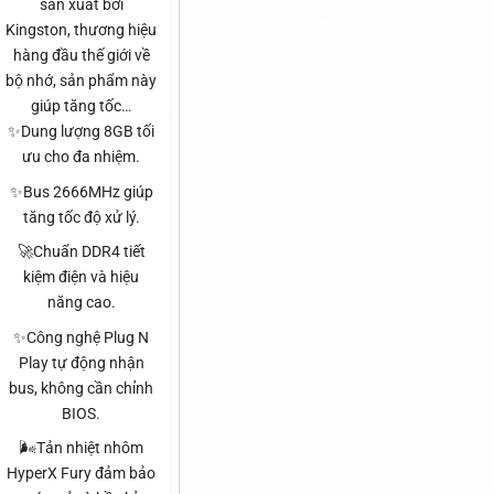
sản xuất bởi
Kingston, thương hiệu
hàng đầu thế giới về
bộ nhớ, sản phẩm này
giúp tăng tốc…
✨Dung lượng 8GB tối
ưu cho đa nhiệm.
✨Bus 2666MHz giúp
tăng tốc độ xử lý.
🚀Chuẩn DDR4 tiết
kiệm điện và hiệu
năng cao.
✨Công nghệ Plug N
Play tự động nhận
bus, không cần chỉnh
BIOS.
🌬️Tản nhiệt nhôm
HyperX Fury đảm bảo