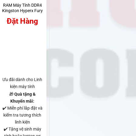
RAM Máy Tính DDR4
Kingston Hyperx Fury
HX424C15FB/8 8GB
Đặt Hàng
Bus 2666MHz
Ưu đãi dành cho Linh
kiện máy tính
🎁
Quà tặng &
Khuyến mãi:
✔️ Miễn phí lắp đặt và
kiểm tra tương thích
linh kiện
✔️ Tặng vệ sinh máy