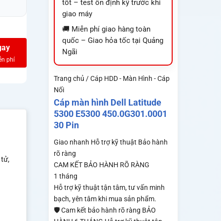
tốt – test ổn định kỹ trước khi
giao máy
🚚 Miễn phí giao hàng toàn
quốc – Giao hỏa tốc tại Quảng
gay
Ngãi
Trang chủ / Cáp HDD - Màn Hình - Cáp
Nối
Cáp màn hình Dell Latitude
5300 E5300 450.0G301.0001
30 Pin
Giao nhanh
Hỗ trợ kỹ thuật
Bảo hành
rõ ràng
tử,
CAM KẾT BẢO HÀNH RÕ RÀNG
1 tháng
Hỗ trợ kỹ thuật tận tâm, tư vấn minh
bạch, yên tâm khi mua sản phẩm.
🛡️ Cam kết bảo hành rõ ràng BẢO