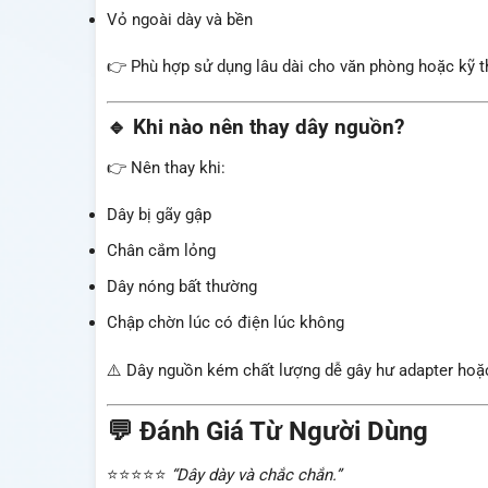
Vỏ ngoài dày và bền
👉 Phù hợp sử dụng lâu dài cho văn phòng hoặc kỹ t
🔹 Khi nào nên thay dây nguồn?
👉 Nên thay khi:
Dây bị gãy gập
Chân cắm lỏng
Dây nóng bất thường
Chập chờn lúc có điện lúc không
⚠️ Dây nguồn kém chất lượng dễ gây hư adapter hoặ
💬 Đánh Giá Từ Người Dùng
⭐⭐⭐⭐⭐
“Dây dày và chắc chắn.”