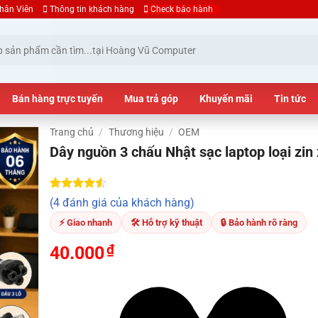
hân Viên
Thông tin khách hàng
Check bảo hành
Bán hàng trực tuyến
Mua trả góp
Khuyến mãi
Tin tức
Trang chủ
/
Thương hiệu
/
OEM
Dây nguồn 3 chấu Nhật sạc laptop loại zin 
4.50
4
trên
(4 đánh giá của khách hàng)
5 dựa trên
đánh giá
⚡ Giao nhanh
🛠 Hỗ trợ kỹ thuật
🔒 Bảo hành rõ ràng
₫
40.000