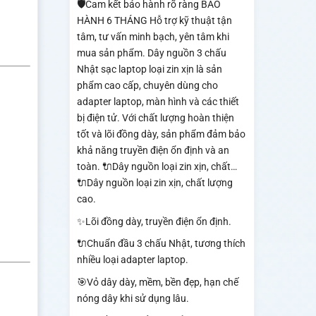
🛡️Cam kết bảo hành rõ ràng BẢO
HÀNH 6 THÁNG Hỗ trợ kỹ thuật tận
tâm, tư vấn minh bạch, yên tâm khi
mua sản phẩm. Dây nguồn 3 chấu
Nhật sạc laptop loại zin xịn là sản
phẩm cao cấp, chuyên dùng cho
adapter laptop, màn hình và các thiết
bị điện tử. Với chất lượng hoàn thiện
tốt và lõi đồng dày, sản phẩm đảm bảo
khả năng truyền điện ổn định và an
toàn. 🔌Dây nguồn loại zin xịn, chất…
🔌Dây nguồn loại zin xịn, chất lượng
cao.
✨Lõi đồng dày, truyền điện ổn định.
🔌Chuẩn đầu 3 chấu Nhật, tương thích
nhiều loại adapter laptop.
🎯Vỏ dây dày, mềm, bền đẹp, hạn chế
nóng dây khi sử dụng lâu.