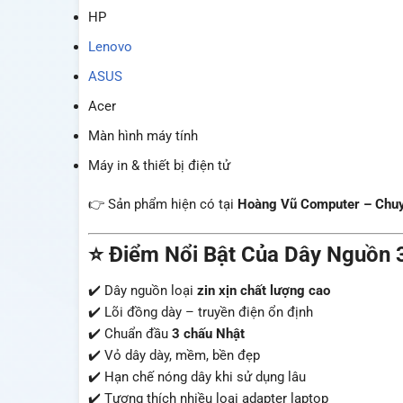
HP
Lenovo
ASUS
Acer
Màn hình máy tính
Máy in & thiết bị điện tử
👉 Sản phẩm hiện có tại
Hoàng Vũ Computer – Chuyên
⭐ Điểm Nổi Bật Của Dây Nguồn 
✔️ Dây nguồn loại
zin xịn chất lượng cao
✔️ Lõi đồng dày – truyền điện ổn định
✔️ Chuẩn đầu
3 chấu Nhật
✔️ Vỏ dây dày, mềm, bền đẹp
✔️ Hạn chế nóng dây khi sử dụng lâu
✔️ Tương thích nhiều loại adapter laptop