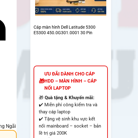
Cáp màn hình Dell Latitude 5300
E5300 450.0G301.0001 30 Pin
ƯU ĐÃI DÀNH CHO CÁP
HDD – MÀN HÌNH – CÁP
NỐI LAPTOP
🎁
Quà tặng & Khuyến mãi:
✔️ Miễn phí công kiểm tra và
thay cáp laptop
✔️ Tặng vệ sinh khu vực kết
ảng Ngãi
nối mainboard – socket – bản
lề trị giá 200K