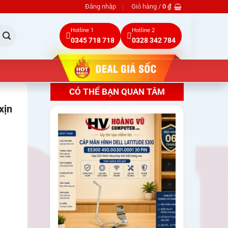
Đăng nhập
Giỏ hàng /
0
₫
Hotline 1
Hotline 2
0345 718 718
0328 342 784
CÓ THỂ BẠN QUAN TÂM
xịn