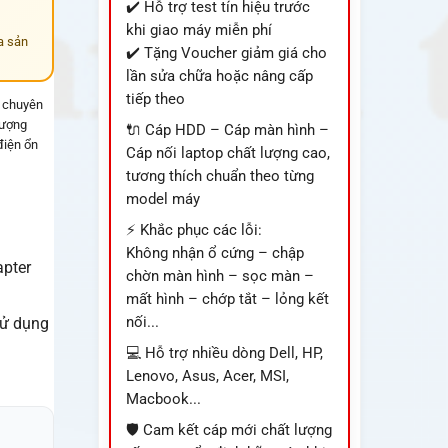
✔️ Hỗ trợ test tín hiệu trước
khi giao máy miễn phí
a sản
✔️ Tặng Voucher giảm giá cho
lần sửa chữa hoặc nâng cấp
tiếp theo
, chuyên
lượng
🔌 Cáp HDD – Cáp màn hình –
điện ổn
Cáp nối laptop chất lượng cao,
tương thích chuẩn theo từng
model máy
⚡ Khắc phục các lỗi:
Không nhận ổ cứng – chập
apter
chờn màn hình – sọc màn –
mất hình – chớp tắt – lỏng kết
nối...
sử dụng
💻 Hỗ trợ nhiều dòng Dell, HP,
Lenovo, Asus, Acer, MSI,
Macbook...
🛡️ Cam kết cáp mới chất lượng