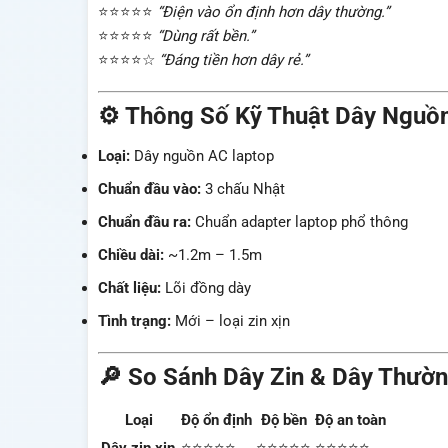
⭐⭐⭐⭐⭐
“Điện vào ổn định hơn dây thường.”
⭐⭐⭐⭐⭐
“Dùng rất bền.”
⭐⭐⭐⭐☆
“Đáng tiền hơn dây rẻ.”
⚙️ Thông Số Kỹ Thuật Dây Nguồ
Loại:
Dây nguồn AC laptop
Chuẩn đầu vào:
3 chấu Nhật
Chuẩn đầu ra:
Chuẩn adapter laptop phổ thông
Chiều dài:
~1.2m – 1.5m
Chất liệu:
Lõi đồng dày
Tình trạng:
Mới – loại zin xịn
🔎 So Sánh Dây Zin & Dây Thườ
Loại
Độ ổn định
Độ bền
Độ an toàn
Dây zin xịn
⭐⭐⭐⭐⭐
⭐⭐⭐⭐⭐
⭐⭐⭐⭐⭐