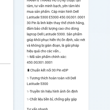
HÀNH 6 THÁNG Hỗ trợ kỹ thuật tận
tâm, tư vấn minh bạch, yên tâm khi
mua sản phẩm. Cáp màn hình Dell
Latitude 5300 E5300 450.0G301.0001
30 Pin là linh kiện thay thế chính hãng,
đảm bảo chất lượng cao cho dòng
laptop Dell Latitude 5300. Sản phẩm
giúp khôi phục hiển thị ổn định, sắc nét
và không bị gián đoạn, là giải pháp
hiệu quả cho các vấn…
✨Mã sản phẩm chính xác:
450.0G301.0001
🔋Chuẩn kết nối 30 Pin eDP
✨Tương thích hoàn toàn với Dell
Latitude 5300
✨Truyền tín hiệu hình ảnh ổn định
✨Chất liệu bền bỉ, chống gãy gập
Tư vấn nhanh