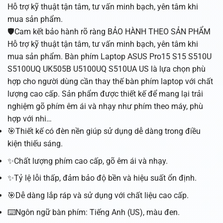
Hỗ trợ kỹ thuật tận tâm, tư vấn minh bạch, yên tâm khi
mua sản phẩm.
🛡️Cam kết bảo hành rõ ràng BẢO HÀNH THEO SẢN PHẨM
Hỗ trợ kỹ thuật tận tâm, tư vấn minh bạch, yên tâm khi
mua sản phẩm. Bàn phím Laptop ASUS Pro15 S15 S510U
S5100UQ UK505B U5100UQ S510UA US là lựa chọn phù
hợp cho người dùng cần thay thế bàn phím laptop với chất
lượng cao cấp. Sản phẩm được thiết kế để mang lại trải
nghiệm gõ phím êm ái và nhạy như phím theo máy, phù
hợp với nhi…
🎯Thiết kế có đèn nền giúp sử dụng dễ dàng trong điều
kiện thiếu sáng.
✨Chất lượng phím cao cấp, gõ êm ái và nhạy.
✨Tỷ lệ lỗi thấp, đảm bảo độ bền và hiệu suất ổn định.
🎯Dễ dàng lắp ráp và sử dụng với chất liệu cao cấp.
⌨️Ngôn ngữ bàn phím: Tiếng Anh (US), màu đen.