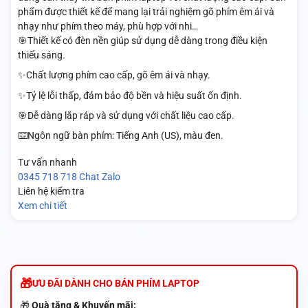
phẩm được thiết kế để mang lại trải nghiệm gõ phím êm ái và
nhạy như phím theo máy, phù hợp với nhi…
🎯Thiết kế có đèn nền giúp sử dụng dễ dàng trong điều kiện
thiếu sáng.
✨Chất lượng phím cao cấp, gõ êm ái và nhạy.
✨Tỷ lệ lỗi thấp, đảm bảo độ bền và hiệu suất ổn định.
🎯Dễ dàng lắp ráp và sử dụng với chất liệu cao cấp.
⌨️Ngôn ngữ bàn phím: Tiếng Anh (US), màu đen.
Tư vấn nhanh
0345 718 718
Chat Zalo
Liên hệ kiểm tra
Xem chi tiết
ƯU ĐÃI DÀNH CHO BÁN PHÍM LAPTOP
🎁
Quà tặng & Khuyến mãi: