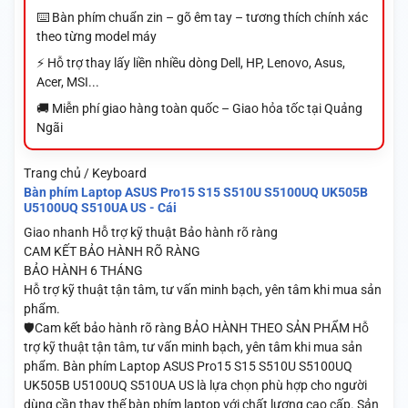
⌨️ Bàn phím chuẩn zin – gõ êm tay – tương thích chính xác
theo từng model máy
⚡ Hỗ trợ thay lấy liền nhiều dòng Dell, HP, Lenovo, Asus,
Acer, MSI...
🚚 Miễn phí giao hàng toàn quốc – Giao hỏa tốc tại Quảng
Ngãi
Trang chủ / Keyboard
Bàn phím Laptop ASUS Pro15 S15 S510U S5100UQ UK505B
U5100UQ S510UA US - Cái
Giao nhanh
Hỗ trợ kỹ thuật
Bảo hành rõ ràng
CAM KẾT BẢO HÀNH RÕ RÀNG
BẢO HÀNH 6 THÁNG
Hỗ trợ kỹ thuật tận tâm, tư vấn minh bạch, yên tâm khi mua sản
phẩm.
🛡️Cam kết bảo hành rõ ràng BẢO HÀNH THEO SẢN PHẨM Hỗ
trợ kỹ thuật tận tâm, tư vấn minh bạch, yên tâm khi mua sản
phẩm. Bàn phím Laptop ASUS Pro15 S15 S510U S5100UQ
UK505B U5100UQ S510UA US là lựa chọn phù hợp cho người
dùng cần thay thế bàn phím laptop với chất lượng cao cấp. Sản