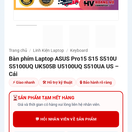
Trang chủ
/
Linh Kiện Laptop
/
Keyboard
Bàn phím Laptop ASUS Pro15 S15 S510U
S5100UQ UK505B U5100UQ S510UA US –
Cái
⚡ Giao nhanh
🛠 Hỗ trợ kỹ thuật
🔒 Bảo hành rõ ràng
⏳
SẢN PHẨM TẠM HẾT HÀNG
Giá và thời gian có hàng vui lòng liên hệ nhân viên.
💬 HỎI NHÂN VIÊN VỀ SẢN PHẨM