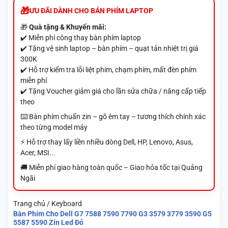
ƯU ĐÃI DÀNH CHO BÁN PHÍM LAPTOP
🎁
Quà tặng & Khuyến mãi:
✔️ Miễn phí công thay bàn phím laptop
✔️ Tặng vệ sinh laptop – bàn phím – quạt tản nhiệt trị giá
300K
✔️ Hỗ trợ kiểm tra lỗi liệt phím, chạm phím, mất đèn phím
miễn phí
✔️ Tặng Voucher giảm giá cho lần sửa chữa / nâng cấp tiếp
theo
⌨️ Bàn phím chuẩn zin – gõ êm tay – tương thích chính xác
theo từng model máy
⚡ Hỗ trợ thay lấy liền nhiều dòng Dell, HP, Lenovo, Asus,
Acer, MSI...
🚚 Miễn phí giao hàng toàn quốc – Giao hỏa tốc tại Quảng
Ngãi
Trang chủ / Keyboard
Bàn Phím Cho Dell G7 7588 7590 7790 G3 3579 3779 3590 G5
5587 5590 Zin Led Đỏ