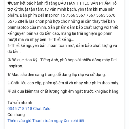
🛡️Cam kết bảo hành rõ ràng BẢO HÀNH THEO SẢN PHẨM Hỗ
trợ kỹ thuật tận tâm, tư vấn minh bạch, yên tâm khi mua sản
phẩm. Bàn phím Dell Inspiron 15 7566 5567 7567 5665 5570
5575 ZIN là lựa chọn phù hợp cho những ai cần thay thế bàn
phím laptop của mình. Sản phẩm đảm bảo chất lượng với thiết
kế nguyên bản và độ bền cao, mang lại trải nghiệm gõ phím
mượt mà và nhạy bén. ✨Thiết kế ng…
✨Thiết kế nguyên bản, hoàn toàn mới, đảm bảo chất lượng và
độ bền.
🎯Bố cục Hoa Kỳ - Tiếng Anh, phù hợp với nhiều dòng máy Dell
Inspiron.
🔌Màu sắc đen sang trọng, dễ dàng lắp ráp và sử dụng.
✨Chất liệu cao cấp, phím gõ êm ái và nhạy như phím theo máy.
💬Đã qua kiểm tra chất lượng nghiêm ngặt trước khi giao hàng.
Tư vấn nhanh
0345 718 718
Chat Zalo
Còn hàng
Thêm vào giỏ
Thanh toán ngay
Xem chi tiết