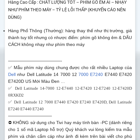
Hàng Cao Cấp : CHẤT LƯỢNG TỐT – PHÍM GÕ ÊM ÁI – NHẠY
NHƯ PHÍM THEO MÁY – TỶ LỆ LỖI THẤP (KHUYẾN CÁO NÊN
DÙNG)
Hàng Phổ Thông (Thường): hàng thay thế như thị trường, giá
thành tuy tốt nhưng có nhược điểm: phím gõ không êm & DẤU
CÁCH không nhạy như phím theo máy
————————————-
✅ Mẫu phím này dùng chung được cho rất nhiều Laptop của
Dell
như Dell Latitude 14 7000 12
7000 E7240
E7440 E7420
E7420D US Mới Màu Đen …
✅
Dell Latitude 14-7000 12-E7440 12-E7420 12-E7240 12-E7420D
0RXKD2
✅
Dell Latitude 12 7000 E7440 E7420 E7240 E7420D, Dell Latitude
E7240 E7440 E7240
——————————
⛔ KHÔNG sử dụng cho Tivi hay máy tính bàn -PC (dành riêng
cho 1 số mã Laptop hỗ trợ) Quý khách vui lòng kiểm tra mẫu
phím và chân cắm cáp như ảnh đi kèm trên bài viết cho phù