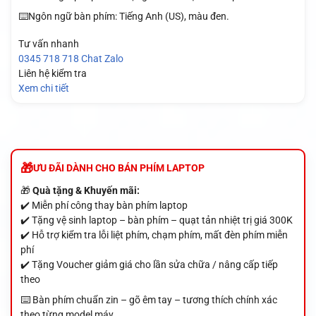
⌨️Ngôn ngữ bàn phím: Tiếng Anh (US), màu đen.
Tư vấn nhanh
0345 718 718
Chat Zalo
Liên hệ kiểm tra
Xem chi tiết
ƯU ĐÃI DÀNH CHO BÁN PHÍM LAPTOP
🎁
Quà tặng & Khuyến mãi:
✔️ Miễn phí công thay bàn phím laptop
✔️ Tặng vệ sinh laptop – bàn phím – quạt tản nhiệt trị giá 300K
✔️ Hỗ trợ kiểm tra lỗi liệt phím, chạm phím, mất đèn phím miễn
phí
✔️ Tặng Voucher giảm giá cho lần sửa chữa / nâng cấp tiếp
theo
⌨️ Bàn phím chuẩn zin – gõ êm tay – tương thích chính xác
theo từng model máy