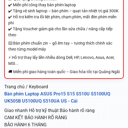
✔️ Miễn phí công thay bàn phím laptop
✔️ Tặng vệ sinh laptop – bàn phím – quạt tản nhiệt trị giá 300K
✔️ Hỗ trợ kiểm tra lỗi liệt phím, chạm phím, mất đèn phím miễn
phí
✔️ Tặng Voucher giảm giá cho lần sửa chữa / nâng cấp tiếp
theo
⌨️ Bàn phím chuẩn zin – gõ êm tay – tương thích chính xác
theo từng model máy
⚡ Hỗ trợ thay lấy liền nhiều dòng Dell, HP, Lenovo, Asus, Acer,
MSI...
🚚 Miễn phí giao hàng toàn quốc – Giao hỏa tốc tại Quảng Ngãi
Trang chủ / Keyboard
Bàn phím Laptop ASUS Pro15 S15 S510U S5100UQ
UK505B U5100UQ S510UA US - Cái
Giao nhanh
Hỗ trợ kỹ thuật
Bảo hành rõ ràng
CAM KẾT BẢO HÀNH RÕ RÀNG
BẢO HÀNH 6 THÁNG