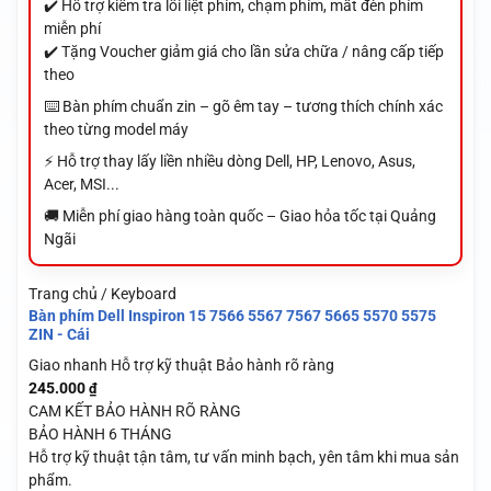
✔️ Hỗ trợ kiểm tra lỗi liệt phím, chạm phím, mất đèn phím
miễn phí
✔️ Tặng Voucher giảm giá cho lần sửa chữa / nâng cấp tiếp
theo
⌨️ Bàn phím chuẩn zin – gõ êm tay – tương thích chính xác
theo từng model máy
⚡ Hỗ trợ thay lấy liền nhiều dòng Dell, HP, Lenovo, Asus,
Acer, MSI...
🚚 Miễn phí giao hàng toàn quốc – Giao hỏa tốc tại Quảng
Ngãi
Trang chủ / Keyboard
Bàn phím Dell Inspiron 15 7566 5567 7567 5665 5570 5575
ZIN - Cái
Giao nhanh
Hỗ trợ kỹ thuật
Bảo hành rõ ràng
245.000
₫
CAM KẾT BẢO HÀNH RÕ RÀNG
BẢO HÀNH 6 THÁNG
Hỗ trợ kỹ thuật tận tâm, tư vấn minh bạch, yên tâm khi mua sản
phẩm.