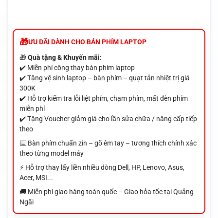
ƯU ĐÃI DÀNH CHO BÁN PHÍM LAPTOP
🎁
Quà tặng & Khuyến mãi:
✔️ Miễn phí công thay bàn phím laptop
✔️ Tặng vệ sinh laptop – bàn phím – quạt tản nhiệt trị giá
300K
✔️ Hỗ trợ kiểm tra lỗi liệt phím, chạm phím, mất đèn phím
miễn phí
✔️ Tặng Voucher giảm giá cho lần sửa chữa / nâng cấp tiếp
theo
⌨️ Bàn phím chuẩn zin – gõ êm tay – tương thích chính xác
theo từng model máy
⚡ Hỗ trợ thay lấy liền nhiều dòng Dell, HP, Lenovo, Asus,
Acer, MSI...
🚚 Miễn phí giao hàng toàn quốc – Giao hỏa tốc tại Quảng
Ngãi