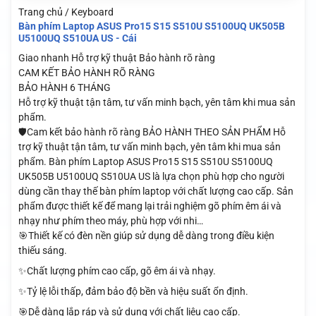
Trang chủ / Keyboard
Bàn phím Laptop ASUS Pro15 S15 S510U S5100UQ UK505B
U5100UQ S510UA US - Cái
Giao nhanh
Hỗ trợ kỹ thuật
Bảo hành rõ ràng
CAM KẾT BẢO HÀNH RÕ RÀNG
BẢO HÀNH 6 THÁNG
Hỗ trợ kỹ thuật tận tâm, tư vấn minh bạch, yên tâm khi mua sản
phẩm.
🛡️Cam kết bảo hành rõ ràng BẢO HÀNH THEO SẢN PHẨM Hỗ
trợ kỹ thuật tận tâm, tư vấn minh bạch, yên tâm khi mua sản
phẩm. Bàn phím Laptop ASUS Pro15 S15 S510U S5100UQ
UK505B U5100UQ S510UA US là lựa chọn phù hợp cho người
dùng cần thay thế bàn phím laptop với chất lượng cao cấp. Sản
phẩm được thiết kế để mang lại trải nghiệm gõ phím êm ái và
nhạy như phím theo máy, phù hợp với nhi…
🎯Thiết kế có đèn nền giúp sử dụng dễ dàng trong điều kiện
thiếu sáng.
✨Chất lượng phím cao cấp, gõ êm ái và nhạy.
✨Tỷ lệ lỗi thấp, đảm bảo độ bền và hiệu suất ổn định.
🎯Dễ dàng lắp ráp và sử dụng với chất liệu cao cấp.