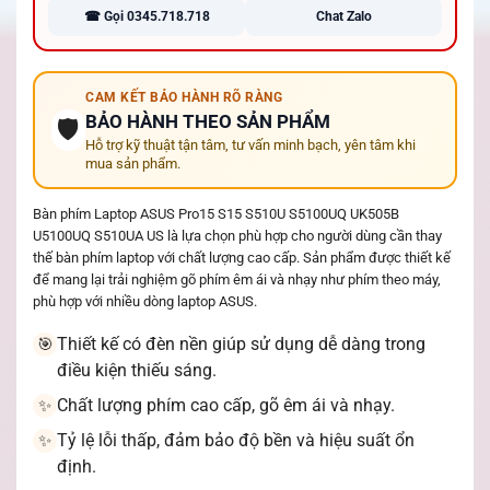
☎ Gọi 0345.718.718
Chat Zalo
CAM KẾT BẢO HÀNH RÕ RÀNG
BẢO HÀNH THEO SẢN PHẨM
🛡️
Hỗ trợ kỹ thuật tận tâm, tư vấn minh bạch, yên tâm khi
mua sản phẩm.
Bàn phím Laptop ASUS Pro15 S15 S510U S5100UQ UK505B
U5100UQ S510UA US là lựa chọn phù hợp cho người dùng cần thay
thế bàn phím laptop với chất lượng cao cấp. Sản phẩm được thiết kế
để mang lại trải nghiệm gõ phím êm ái và nhạy như phím theo máy,
phù hợp với nhiều dòng laptop ASUS.
Thiết kế có đèn nền giúp sử dụng dễ dàng trong
🎯
điều kiện thiếu sáng.
Chất lượng phím cao cấp, gõ êm ái và nhạy.
✨
Tỷ lệ lỗi thấp, đảm bảo độ bền và hiệu suất ổn
✨
định.