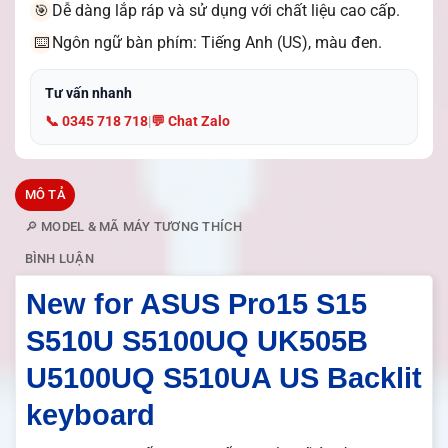
Dễ dàng lắp ráp và sử dụng với chất liệu cao cấp.
🎯
Ngôn ngữ bàn phím: Tiếng Anh (US), màu đen.
⌨️
Tư vấn nhanh
📞 0345 718 718
|
💬 Chat Zalo
MÔ TẢ
🔎 MODEL & MÃ MÁY TƯƠNG THÍCH
BÌNH LUẬN
New for ASUS Pro15 S15
S510U S5100UQ UK505B
U5100UQ S510UA US Backlit
keyboard