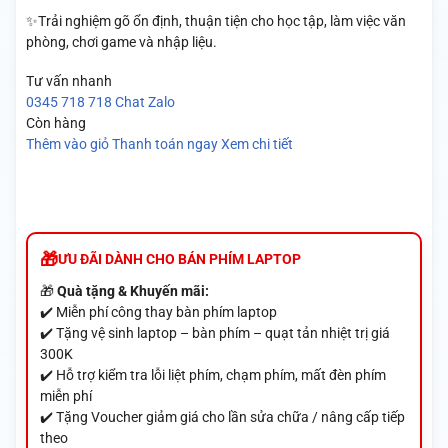
✨Trải nghiệm gõ ổn định, thuận tiện cho học tập, làm việc văn
phòng, chơi game và nhập liệu.
Tư vấn nhanh
0345 718 718
Chat Zalo
Còn hàng
Thêm vào giỏ
Thanh toán ngay
Xem chi tiết
ƯU ĐÃI DÀNH CHO BÁN PHÍM LAPTOP
🎁
Quà tặng & Khuyến mãi:
✔️ Miễn phí công thay bàn phím laptop
✔️ Tặng vệ sinh laptop – bàn phím – quạt tản nhiệt trị giá
300K
✔️ Hỗ trợ kiểm tra lỗi liệt phím, chạm phím, mất đèn phím
miễn phí
✔️ Tặng Voucher giảm giá cho lần sửa chữa / nâng cấp tiếp
theo