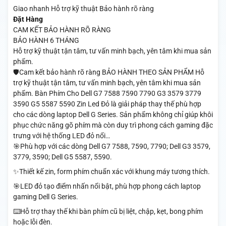
Giao nhanh
Hỗ trợ kỹ thuật
Bảo hành rõ ràng
Đặt Hàng
CAM KẾT BẢO HÀNH RÕ RÀNG
BẢO HÀNH 6 THÁNG
Hỗ trợ kỹ thuật tận tâm, tư vấn minh bạch, yên tâm khi mua sản
phẩm.
🛡️Cam kết bảo hành rõ ràng BẢO HÀNH THEO SẢN PHẨM Hỗ
trợ kỹ thuật tận tâm, tư vấn minh bạch, yên tâm khi mua sản
phẩm. Bàn Phím Cho Dell G7 7588 7590 7790 G3 3579 3779
3590 G5 5587 5590 Zin Led Đỏ là giải pháp thay thế phù hợp
cho các dòng laptop Dell G Series. Sản phẩm không chỉ giúp khôi
phục chức năng gõ phím mà còn duy trì phong cách gaming đặc
trưng với hệ thống LED đỏ nổi…
🎯Phù hợp với các dòng Dell G7 7588, 7590, 7790; Dell G3 3579,
3779, 3590; Dell G5 5587, 5590.
✨Thiết kế zin, form phím chuẩn xác với khung máy tương thích.
🎯LED đỏ tạo điểm nhấn nổi bật, phù hợp phong cách laptop
gaming Dell G Series.
⌨️Hỗ trợ thay thế khi bàn phím cũ bị liệt, chập, kẹt, bong phím
hoặc lỗi đèn.