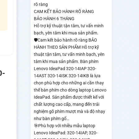
rõ ràng
CAM KẾT BẢO HÀNH RÕ RÀNG
BẢO HÀNH 6 THÁNG
Hỗ trợ kỹ thuật tận tâm, tư vấn minh
bạch, yên tâm khi mua sản phẩm.
🛡️Cam kết bảo hành rõ ràng BẢO
HÀNH THEO SẢN PHẨM Hỗ trợ kỹ
thuật tận tâm, tư vấn minh bạch, yên
tâm khi mua sản phẩm. Bàn phím
Lenovo IdeaPad 320-14IAP 320-
0-
14AST 320-14ISK 320-14IKB là lựa
chọn phù hợp cho những ai cần thay
thế bàn phím cho dòng laptop Lenovo
IdeaPad. Sản phẩm được thiết kế với
chất lượng cao cấp, mang đến trải
nghiệm gõ phím mượt mà và độ nhạy
như bàn phím gố…
🎯Phù hợp với nhiều mẫu laptop
Lenovo IdeaPad: 320-14IAP, 320-