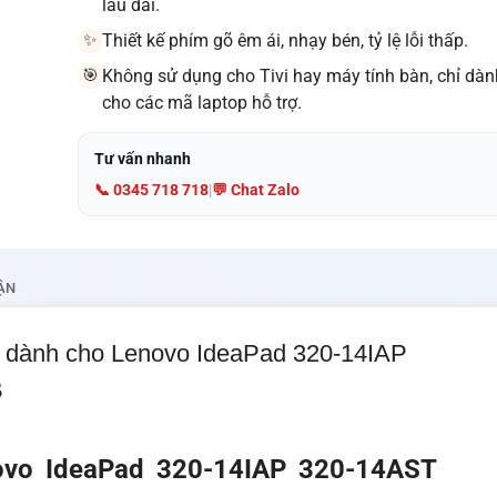
lâu dài.
Thiết kế phím gõ êm ái, nhạy bén, tỷ lệ lỗi thấp.
✨
Không sử dụng cho Tivi hay máy tính bàn, chỉ dàn
🎯
cho các mã laptop hỗ trợ.
Tư vấn nhanh
📞 0345 718 718
|
💬 Chat Zalo
ẬN
 dành cho Lenovo IdeaPad 320-14IAP
B
ovo IdeaPad 320-14IAP 320-14AST