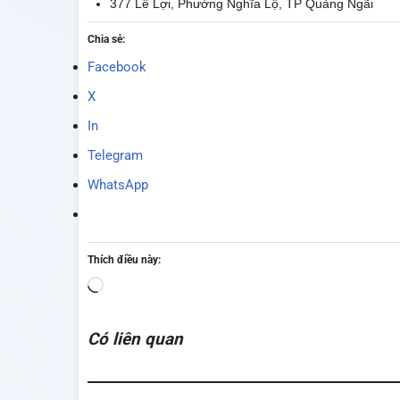
377 Lê Lợi, Phường Nghĩa Lộ, TP Quảng Ngãi
Chia sẻ:
Facebook
X
In
Telegram
WhatsApp
Thích điều này:
Đang
tải...
Có liên quan