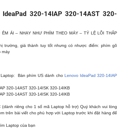
 IdeaPad 320-14IAP 320-14AST 320-
 ÊM ÁI – NHẠY NHƯ PHÍM THEO MÁY – TỶ LỆ LỖI THẤP
ị trường, giá thành tuy tốt nhưng có nhược điểm: phím gõ
o máy
 Laptop:
Bàn phím US dành cho
Lenovo
IdeaPad 320-14IAP
IAP 320-14AST 320-14ISK 320-14IKB
IAP 320-14AST 320-14ISK 320-14IKB
(dành riêng cho 1 số mã Laptop hỗ trợ) Quý khách vui lòng
 trên bài viết cho phù hợp với Laptop trước khi đặt hàng để
hím Laptop của bạn