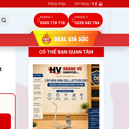
Đăng nhập
Giỏ hàng /
0
₫
Hotline 1
Hotline 2
0345 718 718
0328 342 784
CÓ THỂ BẠN QUAN TÂM
-
t