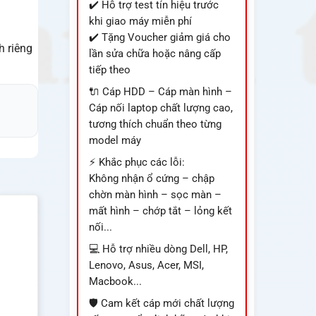
✔️ Hỗ trợ test tín hiệu trước
khi giao máy miễn phí
✔️ Tặng Voucher giảm giá cho
h riêng
lần sửa chữa hoặc nâng cấp
tiếp theo
🔌 Cáp HDD – Cáp màn hình –
Cáp nối laptop chất lượng cao,
tương thích chuẩn theo từng
model máy
⚡ Khắc phục các lỗi:
Không nhận ổ cứng – chập
chờn màn hình – sọc màn –
mất hình – chớp tắt – lỏng kết
nối...
💻 Hỗ trợ nhiều dòng Dell, HP,
Lenovo, Asus, Acer, MSI,
Macbook...
🛡️ Cam kết cáp mới chất lượng