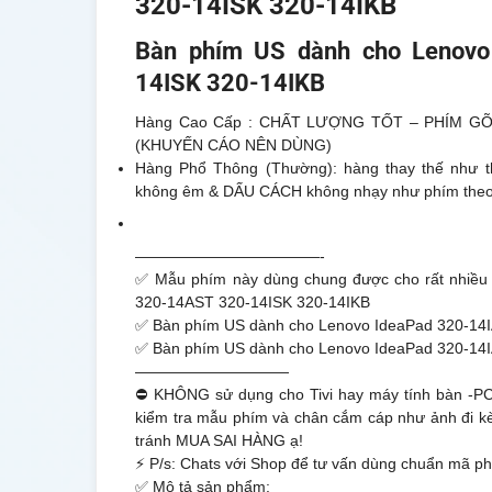
320-14ISK 320-14IKB
Bàn phím US dành cho Lenovo
14ISK 320-14IKB
Hàng Cao Cấp : CHẤT LƯỢNG TỐT – PHÍM GÕ
(KHUYẾN CÁO NÊN DÙNG)
Hàng Phổ Thông (Thường): hàng thay thế như th
không êm & DẤU CÁCH không nhạy như phím the
————————————-
✅ Mẫu phím này dùng chung được cho rất nhiều
320-14AST 320-14ISK 320-14IKB
✅
Bàn phím US dành cho Lenovo IdeaPad 320-14
✅
Bàn phím US dành cho Lenovo IdeaPad 320-14
——————————
⛔ KHÔNG sử dụng cho Tivi hay máy tính bàn -PC 
kiểm tra mẫu phím và chân cắm cáp như ảnh đi kèm
tránh MUA SAI HÀNG ạ!
⚡ P/s: Chats với Shop để tư vấn dùng chuẩn mã p
✅ Mô tả sản phẩm: