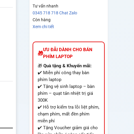
Tư vấn nhanh
0345 718 718
Chat Zalo
Còn hàng
Xem chi tiết
ƯU ĐÃI DÀNH CHO BÁN
PHÍM LAPTOP
🎁
Quà tặng & Khuyến mãi:
✔️ Miễn phí công thay bàn
phím laptop
✔️ Tặng vệ sinh laptop – bàn
phím – quạt tản nhiệt trị giá
300K
✔️ Hỗ trợ kiểm tra lỗi liệt phím,
chạm phím, mất đèn phím
miễn phí
✔️ Tặng Voucher giảm giá cho