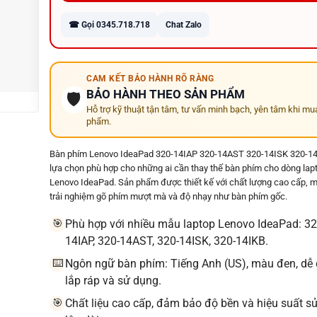
chính xác theo từng model máy
☎ Gọi 0345.718.718
Chat Zalo
⚡ Hỗ trợ thay lấy liền nhiều dòng Dell, HP, Lenovo,
Asus, Acer, MSI...
🚚 Miễn phí giao hàng toàn quốc – Giao hỏa tốc tại
CAM KẾT BẢO HÀNH RÕ RÀNG
Quảng Ngãi
BẢO HÀNH THEO SẢN PHẨM
🛡️
Hỗ trợ kỹ thuật tận tâm, tư vấn minh bạch, yên tâm khi mu
phẩm.
Bàn phím Lenovo IdeaPad 320-14IAP 320-14AST 320-14ISK 320-14
lựa chọn phù hợp cho những ai cần thay thế bàn phím cho dòng lap
Lenovo IdeaPad. Sản phẩm được thiết kế với chất lượng cao cấp, 
trải nghiệm gõ phím mượt mà và độ nhạy như bàn phím gốc.
Phù hợp với nhiều mẫu laptop Lenovo IdeaPad: 32
🎯
14IAP, 320-14AST, 320-14ISK, 320-14IKB.
Ngôn ngữ bàn phím: Tiếng Anh (US), màu đen, dễ
⌨️
lắp ráp và sử dụng.
Chất liệu cao cấp, đảm bảo độ bền và hiệu suất s
🎯