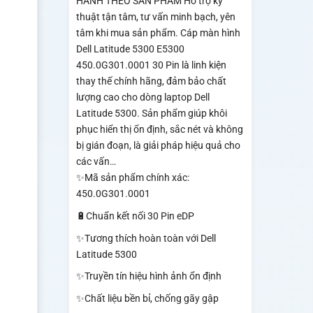
HÀNH THEO SẢN PHẨM Hỗ trợ kỹ
thuật tận tâm, tư vấn minh bạch, yên
tâm khi mua sản phẩm. Cáp màn hình
Dell Latitude 5300 E5300
450.0G301.0001 30 Pin là linh kiện
thay thế chính hãng, đảm bảo chất
lượng cao cho dòng laptop Dell
Latitude 5300. Sản phẩm giúp khôi
phục hiển thị ổn định, sắc nét và không
bị gián đoạn, là giải pháp hiệu quả cho
các vấn…
✨Mã sản phẩm chính xác:
450.0G301.0001
🔋Chuẩn kết nối 30 Pin eDP
✨Tương thích hoàn toàn với Dell
Latitude 5300
✨Truyền tín hiệu hình ảnh ổn định
✨Chất liệu bền bỉ, chống gãy gập