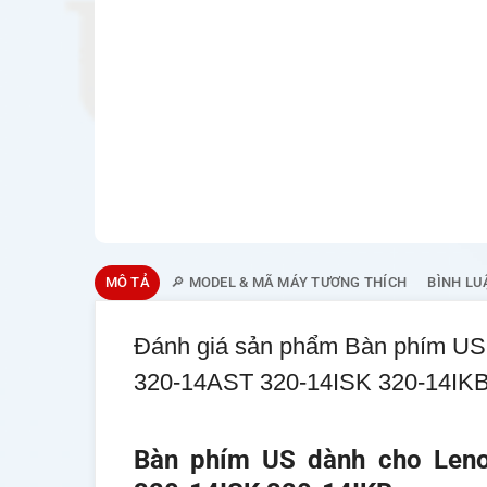
MÔ TẢ
🔎 MODEL & MÃ MÁY TƯƠNG THÍCH
BÌNH LU
Đánh giá sản phẩm Bàn phím US
320-14AST 320-14ISK 320-14IK
Bàn phím US dành cho Len