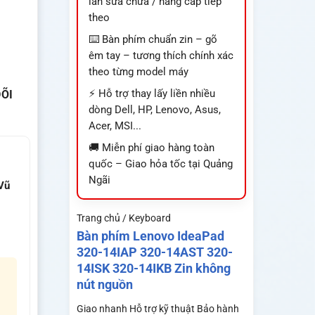
lần sửa chữa / nâng cấp tiếp
theo
⌨️ Bàn phím chuẩn zin – gõ
êm tay – tương thích chính xác
theo từng model máy
⚡ Hỗ trợ thay lấy liền nhiều
ÕI
dòng Dell, HP, Lenovo, Asus,
Acer, MSI...
🚚 Miễn phí giao hàng toàn
quốc – Giao hỏa tốc tại Quảng
Ngãi
Vũ
Trang chủ / Keyboard
Bàn phím Lenovo IdeaPad
320-14IAP 320-14AST 320-
14ISK 320-14IKB Zin không
nút nguồn
Giao nhanh
Hỗ trợ kỹ thuật
Bảo hành