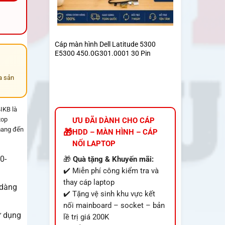
Cáp màn hình Dell Latitude 5300
E5300 450.0G301.0001 30 Pin
a sản
IKB là
top
ƯU ĐÃI DÀNH CHO CÁP
mang đến
HDD – MÀN HÌNH – CÁP
NỐI LAPTOP
0-
🎁
Quà tặng & Khuyến mãi:
✔️ Miễn phí công kiểm tra và
thay cáp laptop
 dàng
✔️ Tặng vệ sinh khu vực kết
nối mainboard – socket – bản
ử dụng
lề trị giá 200K