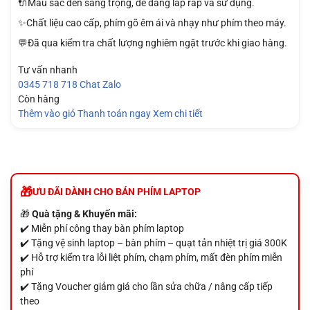
🔌Màu sắc đen sang trọng, dễ dàng lắp ráp và sử dụng.
✨Chất liệu cao cấp, phím gõ êm ái và nhạy như phím theo máy.
💬Đã qua kiểm tra chất lượng nghiêm ngặt trước khi giao hàng.
Tư vấn nhanh
0345 718 718
Chat Zalo
Còn hàng
Thêm vào giỏ
Thanh toán ngay
Xem chi tiết
ƯU ĐÃI DÀNH CHO BÁN PHÍM LAPTOP
🎁
Quà tặng & Khuyến mãi:
✔️ Miễn phí công thay bàn phím laptop
✔️ Tặng vệ sinh laptop – bàn phím – quạt tản nhiệt trị giá 300K
✔️ Hỗ trợ kiểm tra lỗi liệt phím, chạm phím, mất đèn phím miễn
phí
✔️ Tặng Voucher giảm giá cho lần sửa chữa / nâng cấp tiếp
theo