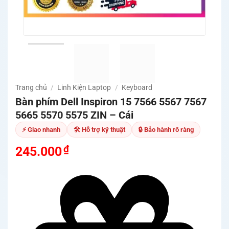
Trang chủ
/
Linh Kiện Laptop
/
Keyboard
Bàn phím Dell Inspiron 15 7566 5567 7567
5665 5570 5575 ZIN – Cái
⚡ Giao nhanh
🛠 Hỗ trợ kỹ thuật
🔒 Bảo hành rõ ràng
₫
245.000