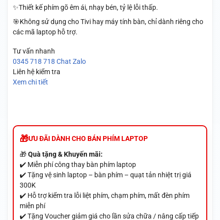
✨Thiết kế phím gõ êm ái, nhạy bén, tỷ lệ lỗi thấp.
🎯Không sử dụng cho Tivi hay máy tính bàn, chỉ dành riêng cho
các mã laptop hỗ trợ.
Tư vấn nhanh
0345 718 718
Chat Zalo
Liên hệ kiểm tra
Xem chi tiết
ƯU ĐÃI DÀNH CHO BÁN PHÍM LAPTOP
🎁
Quà tặng & Khuyến mãi:
✔️ Miễn phí công thay bàn phím laptop
✔️ Tặng vệ sinh laptop – bàn phím – quạt tản nhiệt trị giá
300K
✔️ Hỗ trợ kiểm tra lỗi liệt phím, chạm phím, mất đèn phím
miễn phí
✔️ Tặng Voucher giảm giá cho lần sửa chữa / nâng cấp tiếp