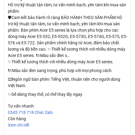
Hỗ trợ kỹ thuật tận tâm, tư vấn minh bạch, yên tâm khi mua sản
phẩm.
🛡️Cam kết bảo hành rõ ràng BẢO HÀNH THEO SẢN PHẨM Hỗ
trợ kỹ thuật tận tâm, tư vấn minh bạch, yên tâm khi mua sản
phẩm. Bàn phím Acer E5 series là lựa chọn phù hợp cho các
dòng máy Acer E5-532, E5-552G, E5-573G, E5-574G, E5-575, E5-
576 và E5-722. Sản phẩm chính hãng từ Acer, đảm bảo chất
lượng và độ bền cao. ✨Thiết kế tương thích với nhiều dòng máy
Acer E5 series. 🔌Màu sắc đen s…
✨Thiết kế tương thích với nhiều dòng máy Acer E5 series.
🔌Màu sắc đen sang trọng, phù hợp với mọi phong cách.
⌨️Ngôn ngữ bàn phím: Tiếng Việt, thuận tiện cho người dùng
Việt Nam.
✨Dễ dàng thay thế, có thể thay lấy ngay.
Tư vấn nhanh
0345 718 718
Chat Zalo
Còn hàng
Xem chi tiết