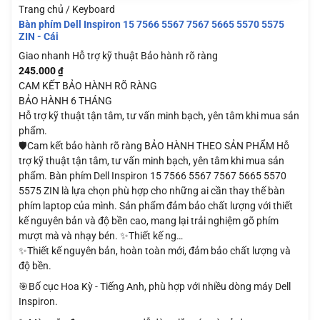
Trang chủ / Keyboard
Bàn phím Dell Inspiron 15 7566 5567 7567 5665 5570 5575
ZIN - Cái
Giao nhanh
Hỗ trợ kỹ thuật
Bảo hành rõ ràng
245.000
₫
CAM KẾT BẢO HÀNH RÕ RÀNG
BẢO HÀNH 6 THÁNG
Hỗ trợ kỹ thuật tận tâm, tư vấn minh bạch, yên tâm khi mua sản
phẩm.
🛡️Cam kết bảo hành rõ ràng BẢO HÀNH THEO SẢN PHẨM Hỗ
trợ kỹ thuật tận tâm, tư vấn minh bạch, yên tâm khi mua sản
phẩm. Bàn phím Dell Inspiron 15 7566 5567 7567 5665 5570
5575 ZIN là lựa chọn phù hợp cho những ai cần thay thế bàn
phím laptop của mình. Sản phẩm đảm bảo chất lượng với thiết
kế nguyên bản và độ bền cao, mang lại trải nghiệm gõ phím
mượt mà và nhạy bén. ✨Thiết kế ng…
✨Thiết kế nguyên bản, hoàn toàn mới, đảm bảo chất lượng và
độ bền.
🎯Bố cục Hoa Kỳ - Tiếng Anh, phù hợp với nhiều dòng máy Dell
Inspiron.