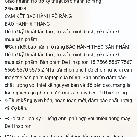
Giao nhanh
Hỗ trợ kỹ thuật
Bảo hành rõ ràng
245.000
₫
CAM KẾT BẢO HÀNH RÕ RÀNG
BẢO HÀNH 6 THÁNG
Hỗ trợ kỹ thuật tận tâm, tư vấn minh bạch, yên tâm khi
mua sản phẩm.
🛡️Cam kết bảo hành rõ ràng BẢO HÀNH THEO SẢN PHẨM
Hỗ trợ kỹ thuật tận tâm, tư vấn minh bạch, yên tâm khi
mua sản phẩm. Bàn phím Dell Inspiron 15 7566 5567 7567
5665 5570 5575 ZIN là lựa chọn phù hợp cho những ai cần
thay thế bàn phím laptop của mình. Sản phẩm đảm bảo
chất lượng với thiết kế nguyên bản và độ bền cao, mang lại
trải nghiệm gõ phím mượt mà và nhạy bén. ✨Thiết kế ng…
✨Thiết kế nguyên bản, hoàn toàn mới, đảm bảo chất lượng
và độ bền.
🎯Bố cục Hoa Kỳ - Tiếng Anh, phù hợp với nhiều dòng máy
Dell Inspiron.
🔌Màu sắc đen sang trọng, dễ dàng lắp ráp và sử dụng.