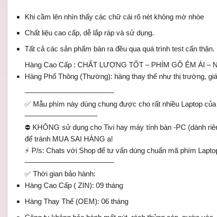
Khi cầm lên nhìn thấy các chữ cái rõ nét không mờ nhòe
Chất liệu cao cấp, dễ lắp ráp và sử dụng.
Tất cả các sản phẩm bán ra đều qua quá trình test cẩn thận.
Hàng Cao Cấp : CHẤT LƯỢNG TỐT – PHÍM GÕ ÊM ÁI 
Hàng Phổ Thông (Thường): hàng thay thế như thị trường, 
————————————-
✅ Mẫu phím này dùng chung được cho rất nhiều Laptop của
——————————
⛔ KHÔNG sử dụng cho Tivi hay máy tính bàn -PC (dành riêng
để tránh MUA SAI HÀNG ạ!
⚡ P/s: Chats với Shop để tư vấn dùng chuẩn mã phím Lapto
————————————-
✅ Thời gian bảo hành:
Hàng Cao Cấp ( ZIN): 09 tháng
Hàng Thay Thế (OEM): 06 tháng