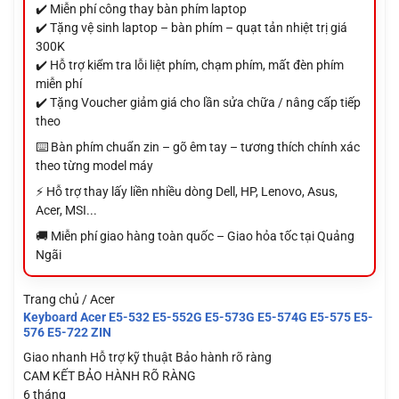
✔️ Miễn phí công thay bàn phím laptop
✔️ Tặng vệ sinh laptop – bàn phím – quạt tản nhiệt trị giá
300K
✔️ Hỗ trợ kiểm tra lỗi liệt phím, chạm phím, mất đèn phím
miễn phí
✔️ Tặng Voucher giảm giá cho lần sửa chữa / nâng cấp tiếp
theo
⌨️ Bàn phím chuẩn zin – gõ êm tay – tương thích chính xác
theo từng model máy
⚡ Hỗ trợ thay lấy liền nhiều dòng Dell, HP, Lenovo, Asus,
Acer, MSI...
🚚 Miễn phí giao hàng toàn quốc – Giao hỏa tốc tại Quảng
Ngãi
Trang chủ / Acer
Keyboard Acer E5-532 E5-552G E5-573G E5-574G E5-575 E5-
576 E5-722 ZIN
Giao nhanh
Hỗ trợ kỹ thuật
Bảo hành rõ ràng
CAM KẾT BẢO HÀNH RÕ RÀNG
6 tháng