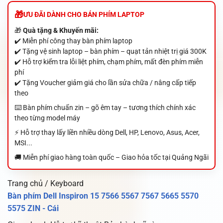
ƯU ĐÃI DÀNH CHO BÁN PHÍM LAPTOP
🎁
Quà tặng & Khuyến mãi:
✔️ Miễn phí công thay bàn phím laptop
✔️ Tặng vệ sinh laptop – bàn phím – quạt tản nhiệt trị giá 300K
✔️ Hỗ trợ kiểm tra lỗi liệt phím, chạm phím, mất đèn phím miễn
phí
✔️ Tặng Voucher giảm giá cho lần sửa chữa / nâng cấp tiếp
theo
⌨️ Bàn phím chuẩn zin – gõ êm tay – tương thích chính xác
theo từng model máy
⚡ Hỗ trợ thay lấy liền nhiều dòng Dell, HP, Lenovo, Asus, Acer,
MSI...
🚚 Miễn phí giao hàng toàn quốc – Giao hỏa tốc tại Quảng Ngãi
Trang chủ / Keyboard
Bàn phím Dell Inspiron 15 7566 5567 7567 5665 5570
5575 ZIN - Cái