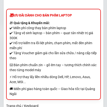
ƯU ĐÃI DÀNH CHO BÁN PHÍM LAPTOP
🎁
Quà tặng & Khuyến mãi:
✔️ Miễn phí công thay bàn phím laptop
✔️ Tặng vệ sinh laptop – bàn phím – quạt tản nhiệt trị giá
300K
✔️ Hỗ trợ kiểm tra lỗi liệt phím, chạm phím, mất đèn phím
miễn phí
✔️ Tặng Voucher giảm giá cho lần sửa chữa / nâng cấp tiếp
theo
⌨️ Bàn phím chuẩn zin – gõ êm tay – tương thích chính xác
theo từng model máy
⚡ Hỗ trợ thay lấy liền nhiều dòng Dell, HP, Lenovo, Asus,
Acer, MSI...
🚚 Miễn phí giao hàng toàn quốc – Giao hỏa tốc tại Quảng
Ngãi
Trang chủ / Keyboard