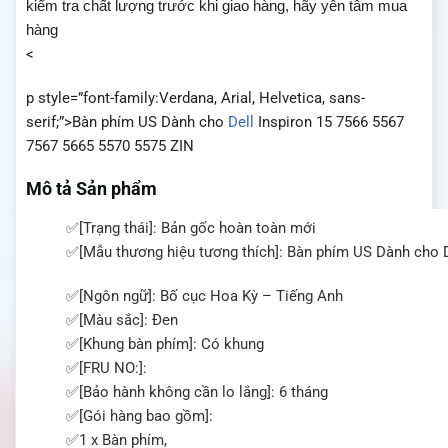
kiểm tra chất lượng trước khi giao hàng, hãy yên tâm mua
hàng
<
p style=”font-family:Verdana, Arial, Helvetica, sans-
serif;”>Bàn phím US Dành cho
Dell
Inspiron 15 7566 5567
7567 5665 5570 5575 ZIN
Mô tả Sản phẩm
✅
[Trạng thái]: Bản gốc hoàn toàn mới
✅
[Mẫu thương hiệu tương thích]:
Bàn phím US Dành cho D
✅
[Ngôn ngữ]: Bố cục Hoa Kỳ – Tiếng Anh
✅
[Màu sắc]: Đen
✅
[Khung bàn phím]: Có khung
✅
[FRU NO:]:
✅
[Bảo hành không cần lo lắng]: 6 tháng
✅
[Gói hàng bao gồm]:
✅
1 x Bàn phím,