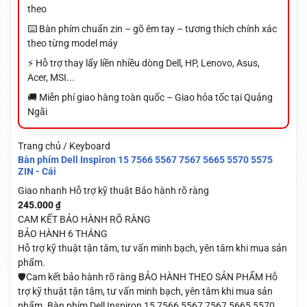
theo
⌨️ Bàn phím chuẩn zin – gõ êm tay – tương thích chính xác
theo từng model máy
⚡ Hỗ trợ thay lấy liền nhiều dòng Dell, HP, Lenovo, Asus,
Acer, MSI...
🚚 Miễn phí giao hàng toàn quốc – Giao hỏa tốc tại Quảng
Ngãi
Trang chủ / Keyboard
Bàn phím Dell Inspiron 15 7566 5567 7567 5665 5570 5575
ZIN - Cái
Giao nhanh
Hỗ trợ kỹ thuật
Bảo hành rõ ràng
245.000
₫
CAM KẾT BẢO HÀNH RÕ RÀNG
BẢO HÀNH 6 THÁNG
Hỗ trợ kỹ thuật tận tâm, tư vấn minh bạch, yên tâm khi mua sản
phẩm.
🛡️Cam kết bảo hành rõ ràng BẢO HÀNH THEO SẢN PHẨM Hỗ
trợ kỹ thuật tận tâm, tư vấn minh bạch, yên tâm khi mua sản
phẩm. Bàn phím Dell Inspiron 15 7566 5567 7567 5665 5570