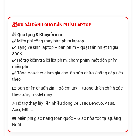
ƯU ĐÃI DÀNH CHO BÁN PHÍM LAPTOP
🎁
Quà tặng & Khuyến mãi:
✔️ Miễn phí công thay bàn phím laptop
✔️ Tặng vệ sinh laptop – bàn phím – quạt tản nhiệt trị giá
300K
✔️ Hỗ trợ kiểm tra lỗi liệt phím, chạm phím, mất đèn phím
miễn phí
✔️ Tặng Voucher giảm giá cho lần sửa chữa / nâng cấp tiếp
theo
⌨️ Bàn phím chuẩn zin – gõ êm tay – tương thích chính xác
theo từng model máy
⚡ Hỗ trợ thay lấy liền nhiều dòng Dell, HP, Lenovo, Asus,
Acer, MSI...
🚚 Miễn phí giao hàng toàn quốc – Giao hỏa tốc tại Quảng
Ngãi