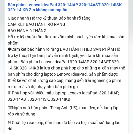
Bàn phím Lenovo IdeaPad 320-14IAP 320-14AST 320-14ISK
320-14IKB Zin không nút nguồn
Giao nhanh
Hỗ trợ kỹ thuật
Bảo hành rõ ràng
CAM KẾT BẢO HÀNH RÕ RÀNG
BẢO HÀNH 6 THÁNG
Hỗ trợ kỹ thuật tận tâm, tư vấn minh bạch, yên tâm khi mua sản
phẩm.
🛡️Cam kết bảo hành rõ ràng BẢO HÀNH THEO SẢN PHẨM Hỗ
trợ kỹ thuật tận tâm, tư vấn minh bạch, yên tâm khi mua sản
phẩm. Bàn phím Lenovo IdeaPad 320-14IAP 320-14AST 320-
14ISK 320-14IKB là lựa chọn phù hợp cho những ai cần thay thế
bàn phím cho dòng laptop Lenovo IdeaPad. Sản phẩm được
thiết kế với chất lượng cao cấp, mang đến trải nghiệm gõ phím
mượt mà và độ nhạy như bàn phím gố…
🎯Phù hợp với nhiều mẫu laptop Lenovo IdeaPad: 320-14IAP,
320-14AST, 320-14ISK, 320-14IKB.
⌨️Ngôn ngữ bàn phím: Tiếng Anh (US), màu đen, dễ dàng lắp
ráp và sử dụng.
🎯Chất liệu cao cấp, đảm bảo độ bền và hiệu suất sử dụng lâu
dài.