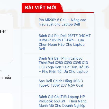
BÀI VIẾT MỚI
Pin MR90Y 6 Cell – Nâng cao
hiệu suất cho Laptop Dell
Không
eler
có
Đánh Giá Pin Dell 93FTF D4CMT
bình
DJWGP DV9NT 51Wh – Lựa
luận
Chọn Hoàn Hảo Cho Laptop
ở
Dell
Pin
Không
MR90Y
có
Đánh Giá Bàn Phím Lenovo
6
bình
ThinkPad X280 X390 X395 X13
Cell
luận
L13 Yoga Gen 1 Có Con Trỏ US
–
ở
r
– Phụ Kiện Tối Ưu Cho Laptop
Nâng
Đánh
Không
cao
ìm hiểu
Giá
có
hiệu
Sạc Dell Chính Hãng USB-C
Pin
bình
suất
Type-C 130W 20V 6.5A Oval
Dell
luận
cho
Không
93FTF
ở
Laptop
có
D4CMT
Đánh Giá Chi Tiết Laptop HP
Đánh
Dell
bình
DJWGP
ProBook 650 G9 – Hiệu Năng
Giá
luận
DV9NT
Mạnh Mẽ Cho Doanh Nghiệp
Bàn
ở