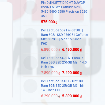
Pin Dell 93FTF D4CMT DJWGP
DV9NT 51Wh Latitude 5280
5480 5490 5580 Precision 3520
3530
575.000
₫
Dell Latitude 5591 i7-8850H |
Ram 8GB | SSD 256GB | GeForce
MX130 2GB | Màn 15.6 inch
FHD
6.890.000
6.490.000
₫
₫
Dell Latitude 5420 i7-1185G7
Ram 8GB SSD 256GB Màn 14.0
inch FHD
7.890.000
7.490.000
₫
₫
Dell Latitude 3410 i5-10210U
Ram 8GB SSD 256GB Màn hình
14.0 inch FHD
6.290.000
5.890.000
₫
₫