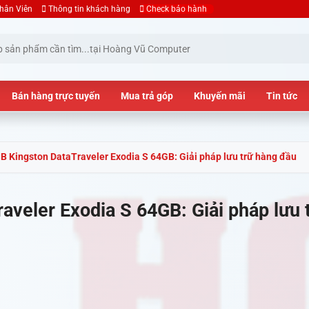
hân Viên
Thông tin khách hàng
Check bảo hành
Bán hàng trực tuyến
Mua trả góp
Khuyến mãi
Tin tức
B Kingston DataTraveler Exodia S 64GB: Giải pháp lưu trữ hàng đầu
aveler Exodia S 64GB: Giải pháp lưu 