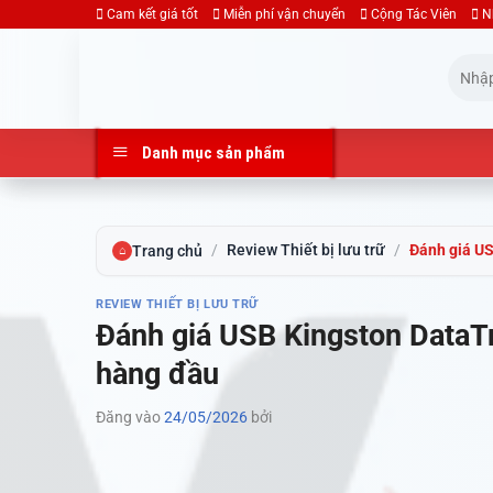
Bỏ
Cam kết giá tốt
Miễn phí vận chuyển
Cộng Tác Viên
N
qua
Tìm
nội
kiếm:
dung
Danh mục sản phẩm
/
Review Thiết bị lưu trữ
/
Đánh giá US
Trang chủ
⌂
REVIEW THIẾT BỊ LƯU TRỮ
Đánh giá USB Kingston DataTr
hàng đầu
Đăng vào
24/05/2026
bởi