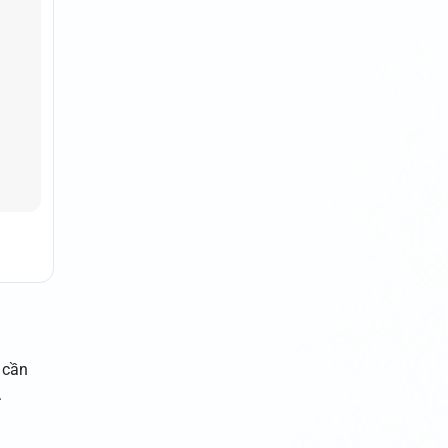
 cần
.