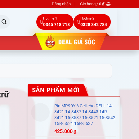
Đăng nhập
Giỏ hàng /
0
₫
Hotline 1
Hotline 2
0345 718 718
0328 342 784
SẢN PHẨM MỚI
trữ
Pin MR90Y 6 Cell cho DELL 14-
3421 14-3437 14-3443 14R-
3421 15-3537 15-3521 15-3542
15R-5521 15R-5537
425.000
₫