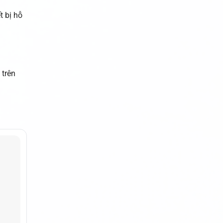
t bị hỗ
 trên