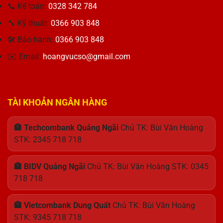
Kim
📞 Kế toán:
0328 342 784
Nhỏ:
Giải
🔧 Kỹ thuật:
0366 903 848
Pháp
🛠 Bảo hành:
0366 903 848
Nguồn
Điện
✉️ Email:
hoangvucso@gmail.com
Hoàn
Hảo
TÀI KHOẢN NGÂN HÀNG
🏦 Techcombank Quảng Ngãi
Chủ TK: Bùi Văn Hoàng
STK: 2345 718 718
🏦 BIDV Quảng Ngãi
Chủ TK: Bùi Văn Hoàng STK: 0345
718 718
🏦 Vietcombank Dung Quất
Chủ TK: Bùi Văn Hoàng
STK: 9345 718 718