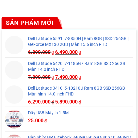
SẢN PHẨM MỚI
Dell Latitude 5591 i7-8850H | Ram 8GB | SSD 256GB |
GeForce MX130 2GB | Màn 15.6 inch FHD
6.890.000
6.490.000
₫
₫
Dell Latitude 5420 i7-1185G7 Ram 8GB SSD 256GB
Màn 14.0 inch FHD
7.890.000
7.490.000
₫
₫
Dell Latitude 3410 i5-10210U Ram 8GB SSD 256GB
Màn hình 14.0 inch FHD
6.290.000
5.890.000
₫
₫
Dây USB Máy in 1.5M
25.000
₫
Bàn phím HP Elitebook 840G9 845G9 840G10 840G11