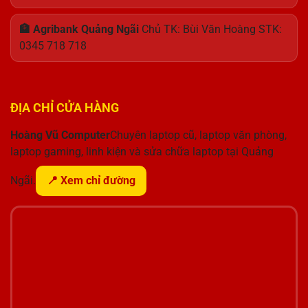
🏦 Agribank Quảng Ngãi
Chủ TK: Bùi Văn Hoàng STK:
0345 718 718
ĐỊA CHỈ CỬA HÀNG
Hoàng Vũ Computer
Chuyên laptop cũ, laptop văn phòng,
laptop gaming, linh kiện và sửa chữa laptop tại Quảng
Ngãi.
📍 Xem chỉ đường