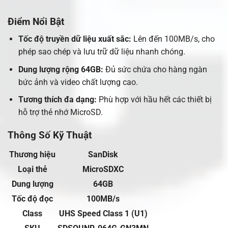
Điểm Nổi Bật
Tốc độ truyền dữ liệu xuất sắc:
Lên đến 100MB/s, cho
phép sao chép và lưu trữ dữ liệu nhanh chóng.
Dung lượng rộng 64GB:
Đủ sức chứa cho hàng ngàn
bức ảnh và video chất lượng cao.
Tương thích đa dạng:
Phù hợp với hầu hết các thiết bị
hỗ trợ thẻ nhớ MicroSD.
Thông Số Kỹ Thuật
Thương hiệu
SanDisk
Loại thẻ
MicroSDXC
Dung lượng
64GB
Tốc độ đọc
100MB/s
Class
UHS Speed Class 1 (U1)