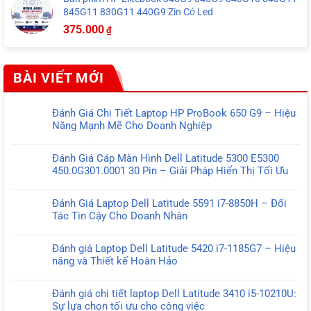
845G11 830G11 440G9 Zin Có Led
375.000
₫
BÀI VIẾT MỚI
Đánh Giá Chi Tiết Laptop HP ProBook 650 G9 – Hiệu
Năng Mạnh Mẽ Cho Doanh Nghiệp
Không
có
Đánh Giá Cáp Màn Hình Dell Latitude 5300 E5300
bình
450.0G301.0001 30 Pin – Giải Pháp Hiển Thị Tối Ưu
luận
Không
ở
có
Đánh
Đánh Giá Laptop Dell Latitude 5591 i7-8850H – Đối
bình
Giá
Tác Tin Cậy Cho Doanh Nhân
luận
Chi
Không
ở
Tiết
có
Đánh
Đánh giá Laptop Dell Latitude 5420 i7-1185G7 – Hiệu
Laptop
bình
Giá
năng và Thiết kế Hoàn Hảo
HP
luận
Cáp
Không
ProBook
ở
Màn
có
650
Đánh
Đánh giá chi tiết laptop Dell Latitude 3410 i5-10210U:
Hình
bình
G9
Giá
Sự lựa chọn tối ưu cho công việc
Dell
luận