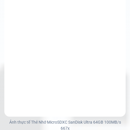
Ảnh thực tế Thẻ Nhớ MicroSDXC SanDisk Ultra 64GB 100MB/s
667x