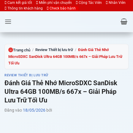
Bỏ
Cam kết giá tốt
Miễn phí vận chuyển
Cộng Tác Viên
Nhân Viên
Thông tin khách hàng
Check bảo hành
qua
nội
dung
/
Review Thiết bị lưu trữ
/
Đánh Giá Thẻ Nhớ
Trang chủ
⌂
MicroSDXC SanDisk Ultra 64GB 100MB/s 667x – Giải Pháp Lưu Trữ
Tối Ưu
REVIEW THIẾT BỊ LƯU TRỮ
Đánh Giá Thẻ Nhớ MicroSDXC SanDisk
Ultra 64GB 100MB/s 667x – Giải Pháp
Lưu Trữ Tối Ưu
Đăng vào
18/05/2026
bởi