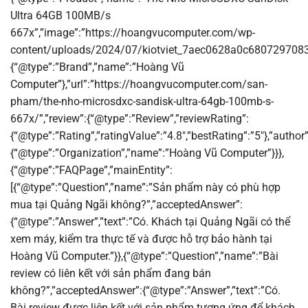
Ultra 64GB 100MB/s
667x”,”image”:”https://hoangvucomputer.com/wp-
content/uploads/2024/07/kiotviet_7aec0628a0c68072970836ac
{“@type”:”Brand”,”name”:”Hoàng Vũ
Computer”},”url”:”https://hoangvucomputer.com/san-
pham/the-nho-microsdxc-sandisk-ultra-64gb-100mb-s-
667x/”,”review”:{“@type”:”Review”,”reviewRating”:
{“@type”:”Rating”,”ratingValue”:”4.8″,”bestRating”:”5″},”author”
{“@type”:”Organization”,”name”:”Hoàng Vũ Computer”}}},
{“@type”:”FAQPage”,”mainEntity”:
[{“@type”:”Question”,”name”:”Sản phẩm này có phù hợp
mua tại Quảng Ngãi không?”,”acceptedAnswer”:
{“@type”:”Answer”,”text”:”Có. Khách tại Quảng Ngãi có thể
xem máy, kiểm tra thực tế và được hỗ trợ bảo hành tại
Hoàng Vũ Computer.”}},{“@type”:”Question”,”name”:”Bài
review có liên kết với sản phẩm đang bán
không?”,”acceptedAnswer”:{“@type”:”Answer”,”text”:”Có.
Bài review được liên kết với sản phẩm tương ứng để khách