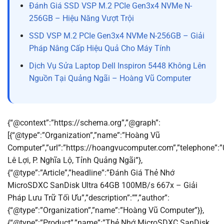
Đánh Giá SSD VSP M.2 PCIe Gen3x4 NVMe N-
256GB – Hiệu Năng Vượt Trội
SSD VSP M.2 PCIe Gen3x4 NVMe N-256GB – Giải
Pháp Nâng Cấp Hiệu Quả Cho Máy Tính
Dịch Vụ Sửa Laptop Dell Inspiron 5448 Không Lên
Nguồn Tại Quảng Ngãi – Hoàng Vũ Computer
{“@context”:”https://schema.org”,”@graph”:
[{“@type”:”Organization”,”name”:”Hoàng Vũ
Computer”,”url”:”https://hoangvucomputer.com”,”telephone”:
Lê Lợi, P. Nghĩa Lộ, Tỉnh Quảng Ngãi”},
{“@type”:”Article”,”headline”:”Đánh Giá Thẻ Nhớ
MicroSDXC SanDisk Ultra 64GB 100MB/s 667x – Giải
Pháp Lưu Trữ Tối Ưu”,”description”:””,”author”:
{“@type”:”Organization”,”name”:”Hoàng Vũ Computer”}},
{“@type”:”Product”,”name”:”Thẻ Nhớ MicroSDXC SanDisk