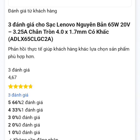
Đánh giá từ khách hàng
3 đánh giá cho
Sạc Lenovo Nguyên Bản 65W 20V
– 3.25A Chân Tròn 4.0 x 1.7mm Có Khấc
(ADLX65CLGC2A)
Phản hồi thực tế giúp khách hàng khác lựa chọn sản phẩm
phù hợp hơn.
3 đánh giá
4,67
4.67
3
trên
3 đánh giá
5 dựa trên
5
66%
2 đánh giá
đánh giá
4
33%
1 đánh giá
3
0%
0 đánh giá
2
0%
0 đánh giá
1
0%
0 đánh giá