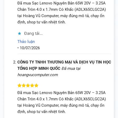
Được
Đã mua Sạc Lenovo Nguyên Bản 65W 20V – 3.25A
xếp hạng
Chân Tròn 4.0 x 1.7mm Có Khấc (ADLX65CLGC2A)
4
5 sao
tại Hoàng Vũ Computer, máy đúng mô tả, chạy ổn
định, shop tư vấn nhiệt tình.
Đang tải...
Thảo luận
•
10/07/2026
CÔNG TY TNHH THƯƠNG MẠI VÀ DỊCH VỤ TIN HỌC
TỔNG HỢP MINH QUỐC
Đã mua tại
hoangvucomputer.com
Được xếp
Đã mua Sạc Lenovo Nguyên Bản 65W 20V – 3.25A
hạng
5
5
Chân Tròn 4.0 x 1.7mm Có Khấc (ADLX65CLGC2A)
sao
tại Hoàng Vũ Computer, máy đúng mô tả, chạy ổn
định, shop tư vấn nhiệt tình.