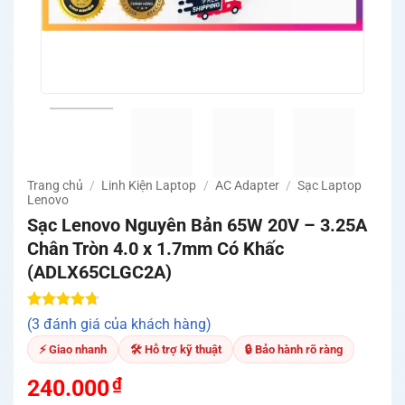
Trang chủ
/
Linh Kiện Laptop
/
AC Adapter
/
Sạc Laptop
Lenovo
Sạc Lenovo Nguyên Bản 65W 20V – 3.25A
Chân Tròn 4.0 x 1.7mm Có Khấc
(ADLX65CLGC2A)
4.67
3
trên
(3 đánh giá của khách hàng)
5 dựa trên
đánh giá
⚡ Giao nhanh
🛠 Hỗ trợ kỹ thuật
🔒 Bảo hành rõ ràng
₫
240.000