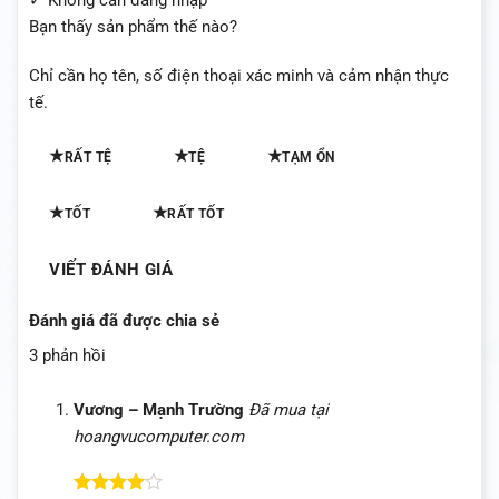
✓ Không cần đăng nhập
Bạn thấy sản phẩm thế nào?
Chỉ cần họ tên, số điện thoại xác minh và cảm nhận thực
tế.
★
★
★
RẤT TỆ
TỆ
TẠM ỔN
★
★
TỐT
RẤT TỐT
VIẾT ĐÁNH GIÁ
Đánh giá đã được chia sẻ
3 phản hồi
Vương – Mạnh Trường
Đã mua tại
hoangvucomputer.com