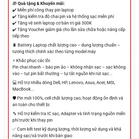
🎁
Quà tặng & Khuyến mãi:
✔️ Miễn phí công thay pin laptop
✔️ Tặng kiểm tra độ chai pin và hệ thống sạc miễn phí
✔️ Tặng vệ sinh laptop cơ bản trị giá 300K
✔️ Tặng Voucher giảm giá cho lần sửa chữa hoặc nâng cấp
tiếp theo
🔋 Battery Laptop chất lượng cao – dung lượng chuẩn –
tương thích chính xác theo từng model máy
⚡ Khắc phục các lỗi:
Pin chai nhanh – báo pin ảo – không nhận sạc – sạc không
vào – tụt pin bất thường – tự tắt nguồn khi rút sạc...
💻 Hỗ trợ nhiều dòng Dell, HP, Lenovo, Asus, Acer, MSI,
MacBook...
🛡️ Pin mới 100%, cell chất lượng cao, hoạt động ổn định và
an toàn cho thiết bị
🔧 Hỗ trợ kiểm tra IC sạc, Adapter và tình trạng nguồn miễn
phí trước khi thay pin
✅ Cam kết test kỹ dung lượng, thời lượng sử dụng và khả
năng sạc/xả trước khi bàn giao