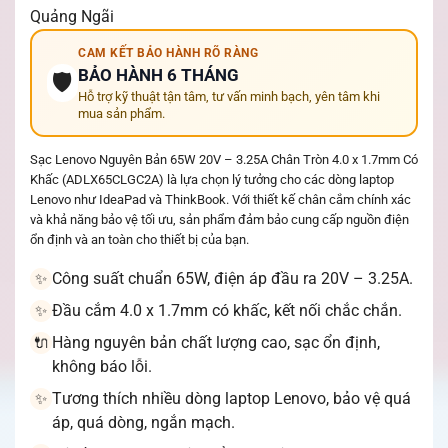
Quảng Ngãi
CAM KẾT BẢO HÀNH RÕ RÀNG
BẢO HÀNH 6 THÁNG
🛡️
Hỗ trợ kỹ thuật tận tâm, tư vấn minh bạch, yên tâm khi
mua sản phẩm.
Sạc Lenovo Nguyên Bản 65W 20V – 3.25A Chân Tròn 4.0 x 1.7mm Có
Khấc (ADLX65CLGC2A) là lựa chọn lý tưởng cho các dòng laptop
Lenovo như IdeaPad và ThinkBook. Với thiết kế chân cắm chính xác
và khả năng bảo vệ tối ưu, sản phẩm đảm bảo cung cấp nguồn điện
ổn định và an toàn cho thiết bị của bạn.
Công suất chuẩn 65W, điện áp đầu ra 20V – 3.25A.
✨
Đầu cắm 4.0 x 1.7mm có khấc, kết nối chắc chắn.
✨
Hàng nguyên bản chất lượng cao, sạc ổn định,
🔌
không báo lỗi.
Tương thích nhiều dòng laptop Lenovo, bảo vệ quá
✨
áp, quá dòng, ngắn mạch.