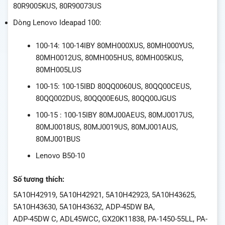
80R9005KUS, 80R90073US
Dòng Lenovo Ideapad 100:
100-14: 100-14IBY 80MH000XUS, 80MH000YUS,
80MH0012US, 80MH005HUS, 80MH005KUS,
80MH005LUS
100-15: 100-15IBD 80QQ0060US, 80QQ00CEUS,
80QQ002DUS, 80QQ00E6US, 80QQ00JGUS
100-15 : 100-15IBY 80MJ00AEUS, 80MJ0017US,
80MJ0018US, 80MJ0019US, 80MJ001AUS,
80MJ001BUS
Lenovo B50-10
Số tương thích:
5A10H42919, 5A10H42921, 5A10H42923, 5A10H43625,
5A10H43630, 5A10H43632, ADP-45DW BA,
ADP-45DW C, ADL45WCC, GX20K11838, PA-1450-55LL, PA-