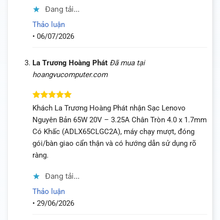
Đang tải...
Thảo luận
•
06/07/2026
La Trương Hoàng Phát
Đã mua tại
hoangvucomputer.com
Được xếp
Khách La Trương Hoàng Phát nhận Sạc Lenovo
hạng
5
5
Nguyên Bản 65W 20V – 3.25A Chân Tròn 4.0 x 1.7mm
sao
Có Khấc (ADLX65CLGC2A), máy chạy mượt, đóng
gói/bàn giao cẩn thận và có hướng dẫn sử dụng rõ
ràng.
Đang tải...
Thảo luận
•
29/06/2026