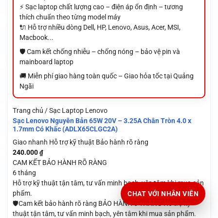
⚡ Sạc laptop chất lượng cao – điện áp ổn định – tương
thích chuẩn theo từng model máy
🔌 Hỗ trợ nhiều dòng Dell, HP, Lenovo, Asus, Acer, MSI,
Macbook...
🛡️ Cam kết chống nhiễu – chống nóng – bảo vệ pin và
mainboard laptop
🚚 Miễn phí giao hàng toàn quốc – Giao hỏa tốc tại Quảng
Ngãi
Trang chủ / Sạc Laptop Lenovo
Sạc Lenovo Nguyên Bản 65W 20V – 3.25A Chân Tròn 4.0 x
1.7mm Có Khấc (ADLX65CLGC2A)
Giao nhanh
Hỗ trợ kỹ thuật
Bảo hành rõ ràng
240.000
₫
CAM KẾT BẢO HÀNH RÕ RÀNG
6 tháng
Hỗ trợ kỹ thuật tận tâm, tư vấn minh bạch, yên tâm khi mua sản
phẩm.
CHAT VỚI NHÂN VIÊN
🛡️Cam kết bảo hành rõ ràng BẢO HÀNH 6 THÁNG Hỗ trợ kỹ
thuật tận tâm, tư vấn minh bạch, yên tâm khi mua sản phẩm.