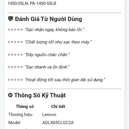
1450-55LN, PA-1450-55LR
💬 Đánh Giá Từ Người Dùng
⭐⭐⭐⭐⭐
“Sạc nhận ngay, không báo lỗi.”
⭐⭐⭐⭐⭐
“Chất lượng tốt như sạc theo máy.”
⭐⭐⭐⭐⭐
“Dây nguồn chắc chắn.”
⭐⭐⭐⭐⭐
“Sạc nhanh và ổn định.”
⭐⭐⭐⭐⭐
“Hoạt động tốt sau thời gian dài sử dụng.”
⚙️ Thông Số Kỹ Thuật
Thông số
Chi tiết
Thương hiệu
Lenovo
Model
ADLX65CLGC2A