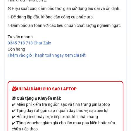
ThinkPad T14s Gen 2.
🎯Hiệu suất cao, đảm bảo thời gian sử dụng lâu dài và ổn định.
✨Dễ dàng lắp đặt, không cần công cụ phức tạp.
✨Đảm bảo an toàn với các tiêu chuẩn chất lượng nghiêm ngặt.
Tư vấn nhanh
0345 718 718
Chat Zalo
Còn hàng
Thêm vào giỏ
Thanh toán ngay
Xem chi tiết
ƯU ĐÃI DÀNH CHO SẠC LAPTOP
🎁
Quà tặng & Khuyến mãi:
✔️ Miễn phí kiểm tra nguồn sạc và tình trạng pin laptop
✔️ Tặng dây rút gọn cáp / quấn dây bảo vệ sạc tiện lợi
✔️ Hỗ trợ test máy trực tiếp trước khi nhận hàng
✔️ Tặng Voucher giảm giá cho lần mua phụ kiện hoặc sửa
chữa tiếp theo