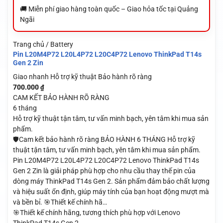
🚚 Miễn phí giao hàng toàn quốc – Giao hỏa tốc tại Quảng
Ngãi
Trang chủ / Battery
Pin L20M4P72 L20L4P72 L20C4P72 Lenovo ThinkPad T14s
Gen 2 Zin
Giao nhanh
Hỗ trợ kỹ thuật
Bảo hành rõ ràng
700.000
₫
CAM KẾT BẢO HÀNH RÕ RÀNG
6 tháng
Hỗ trợ kỹ thuật tận tâm, tư vấn minh bạch, yên tâm khi mua sản
phẩm.
🛡️Cam kết bảo hành rõ ràng BẢO HÀNH 6 THÁNG Hỗ trợ kỹ
thuật tận tâm, tư vấn minh bạch, yên tâm khi mua sản phẩm.
Pin L20M4P72 L20L4P72 L20C4P72 Lenovo ThinkPad T14s
Gen 2 Zin là giải pháp phù hợp cho nhu cầu thay thế pin của
dòng máy ThinkPad T14s Gen 2. Sản phẩm đảm bảo chất lượng
và hiệu suất ổn định, giúp máy tính của bạn hoạt động mượt mà
và bền bỉ. 🎯Thiết kế chính hã…
🎯Thiết kế chính hãng, tương thích phù hợp với Lenovo