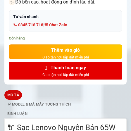
Độ bền cao, hoạt động ổn định lâu dài.
✨
Tư vấn nhanh
📞 0345 718 718
|
💬 Chat Zalo
Còn hàng
Thêm vào giỏ
Thanh toán ngay
MÔ TẢ
🔎 MODEL & MÃ MÁY TƯƠNG THÍCH
BÌNH LUẬN
🔌 Sạc Lenovo Nguyên Bản 65W