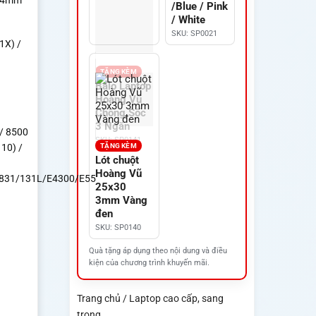
7.4mm
/Blue / Pink
/ White
SKU: SP0021
1X) /
TẶNG KÈM
Balo Laptop
Hoàng Vũ
Chống Sốc
3 Ngăn
 / 8500
SKU: SP0141
TẶNG KÈM
10) /
Lót chuột
Hoàng Vũ
831/131L/E4300/E55
25x30
3mm Vàng
đen
SKU: SP0140
Quà tặng áp dụng theo nội dung và điều
kiện của chương trình khuyến mãi.
Trang chủ / Laptop cao cấp, sang
trọng