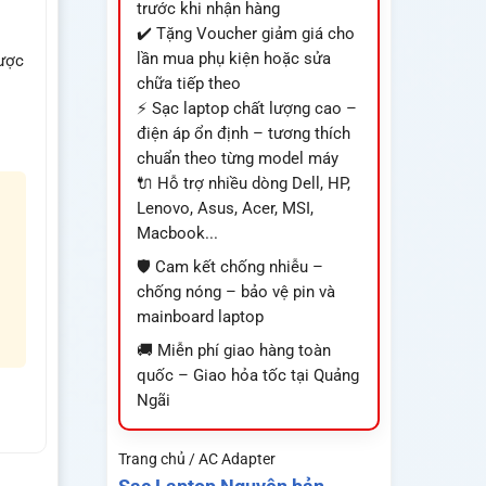
trước khi nhận hàng
✔️ Tặng Voucher giảm giá cho
lần mua phụ kiện hoặc sửa
ược
chữa tiếp theo
⚡ Sạc laptop chất lượng cao –
điện áp ổn định – tương thích
chuẩn theo từng model máy
🔌 Hỗ trợ nhiều dòng Dell, HP,
Lenovo, Asus, Acer, MSI,
Macbook...
🛡️ Cam kết chống nhiễu –
chống nóng – bảo vệ pin và
mainboard laptop
🚚 Miễn phí giao hàng toàn
quốc – Giao hỏa tốc tại Quảng
Ngãi
Trang chủ / AC Adapter