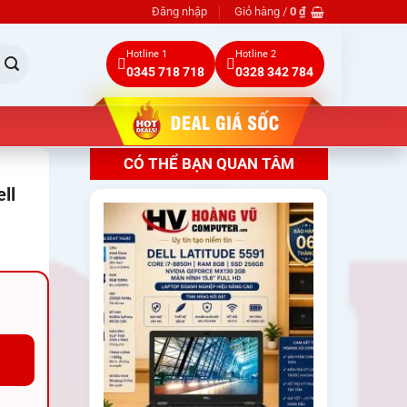
Đăng nhập
Giỏ hàng /
0
₫
Hotline 1
Hotline 2
0345 718 718
0328 342 784
CÓ THỂ BẠN QUAN TÂM
ll