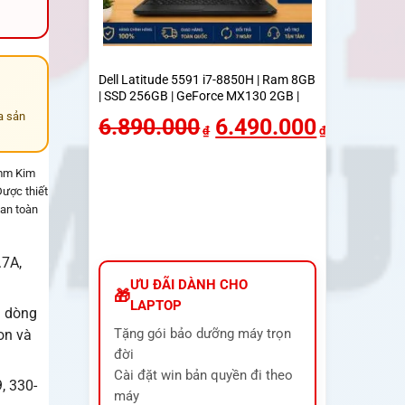
Dell Latitude 5591 i7-8850H | Ram 8GB
| SSD 256GB | GeForce MX130 2GB |
Màn 15.6 inch FHD
a sản
6.890.000
6.490.000
₫
₫
4mm Kim
Được thiết
 an toàn
.7A,
ƯU ĐÃI DÀNH CHO
LAPTOP
u dòng
Tặng gói bảo dưỡng máy trọn
ron và
đời
Cài đặt win bản quyền đi theo
, 330-
máy