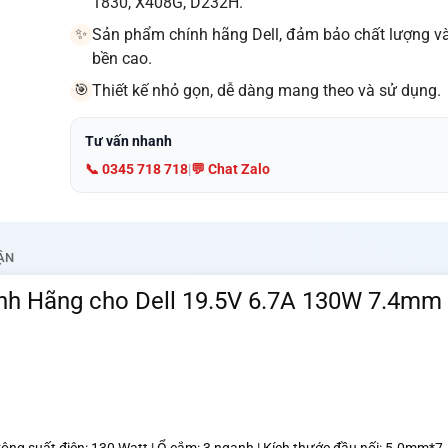
1830, X408G, D232H.
Sản phẩm chính hãng Dell, đảm bảo chất lượng v
✨
bền cao.
Thiết kế nhỏ gọn, dễ dàng mang theo và sử dụng.
🎯
Tư vấn nhanh
📞 0345 718 718
|
💬 Chat Zalo
ẬN
nh Hãng cho Dell 19.5V 6.7A 130W 7.4mm