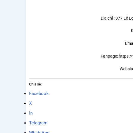
Địa chỉ : 377 Lê L
Đ
Ema
Fanpage:
https:
Websit
Chia sẻ:
Facebook
X
In
Telegram
WhatsApp