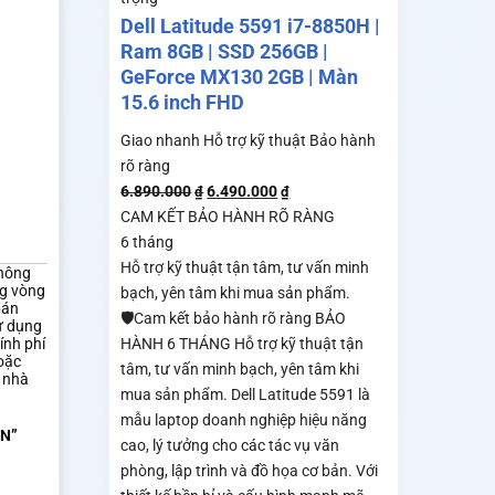
Dell Latitude 5591 i7-8850H |
Ram 8GB | SSD 256GB |
GeForce MX130 2GB | Màn
15.6 inch FHD
Giao nhanh
Hỗ trợ kỹ thuật
Bảo hành
rõ ràng
6.890.000
6.490.000
₫
₫
CAM KẾT BẢO HÀNH RÕ RÀNG
6 tháng
Hỗ trợ kỹ thuật tận tâm, tư vấn minh
không
ng vòng
bạch, yên tâm khi mua sản phẩm.
bán
🛡️Cam kết bảo hành rõ ràng BẢO
ử dụng
ính phí
HÀNH 6 THÁNG Hỗ trợ kỹ thuật tận
oặc
tâm, tư vấn minh bạch, yên tâm khi
 nhà
mua sản phẩm. Dell Latitude 5591 là
mẫu laptop doanh nghiệp hiệu năng
ỂN”
cao, lý tưởng cho các tác vụ văn
phòng, lập trình và đồ họa cơ bản. Với