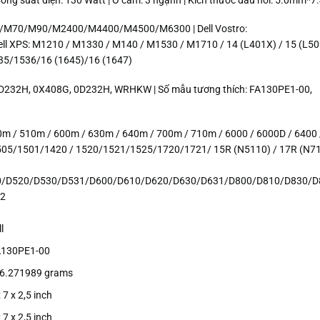
 Công suất điện: 130 Watt | Ổ cắm: 3 ngạnh | Kích thước đầu nối: 5.0mm*
/M60/M70/M90/M2400/M4400/M4500/M6300 | Dell Vostro:
 XPS: M1210 / M1330 / M140 / M1530 / M1710 / 14 (L401X) / 15 (L50
1535/1536/16 (1645)/16 (1647)
 D232H, 0X408G, 0D232H, WRHKW | Số mẫu tương thích: FA130PE1-00,
500m / 510m / 600m / 630m / 640m / 700m / 710m / 6000 / 6000D / 6400
E 1505/1501/1420 / 1520/1521/1525/1720/1721/ 15R (N5110) / 17R (N71
0/D520/D530/D531/D600/D610/D620/D630/D631/D800/D810/D830/D
62
ll
A130PE1-00
76.271989 grams
x 7 x 2,5 inch
x 7 x 2,5 inch