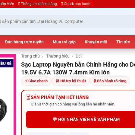
hân Viên
Thông tin khách hàng
Check bảo hành
Bán hàng trực tuyến
Mua trả góp
Khuyến mãi
Tin tức
Trang chủ
/
Thương hiệu
/
Dell
Sạc Laptop Nguyên bản Chính Hãng cho De
19.5V 6.7A 130W 7.4mm Kim lớn
⚡ Giao nhanh
🛠 Hỗ trợ kỹ thuật
🔒 Bảo hành rõ ràng
⏳
SẢN PHẨM TẠM HẾT HÀNG
Giá và thời gian có hàng vui lòng liên hệ nhân viên.
💬 HỎI NHÂN VIÊN VỀ SẢN PHẨM