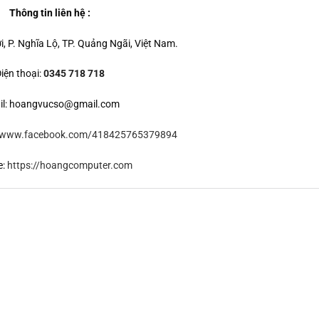
Thông tin liên hệ :
ợi, P. Nghĩa Lộ, TP. Quảng Ngãi, Việt Nam.
iện thoại:
0345 718 718
il: hoangvucso@gmail.com
//www.facebook.com/418425765379894
e:
https://hoangcomputer.com