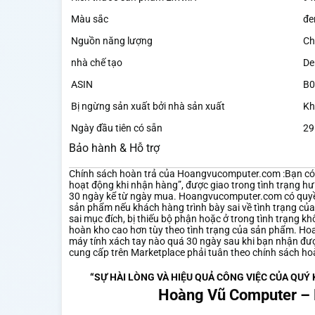
Màu sắc
đe
Nguồn năng lượng
‎C
nhà chế tạo
‎De
ASIN
‎B
Bị ngừng sản xuất bởi nhà sản xuất
‎K
Ngày đầu tiên có sẵn
‎2
Bảo hành & Hỗ trợ
Chính sách hoàn trả của Hoangvucomputer.com :Bạn có 
hoạt động khi nhận hàng”, được giao trong tình trạng h
30 ngày kể từ ngày mua. Hoangvucomputer.com có ​​quyền 
sản phẩm nếu khách hàng trình bày sai về tình trạng củ
sai mục đích, bị thiếu bộ phận hoặc ở trong tình trạng 
hoàn kho cao hơn tùy theo tình trạng của sản phẩm. Ho
máy tính xách tay nào quá 30 ngày sau khi bạn nhận đư
cung cấp trên Marketplace phải tuân theo chính sách ho
“SỰ HÀI LÒNG VÀ HIỆU QUẢ CÔNG VIỆC CỦA QUÝ
Hoàng Vũ Computer – 