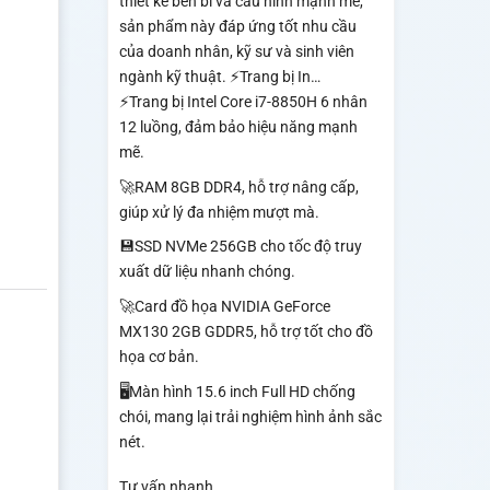
thiết kế bền bỉ và cấu hình mạnh mẽ,
sản phẩm này đáp ứng tốt nhu cầu
của doanh nhân, kỹ sư và sinh viên
ngành kỹ thuật. ⚡Trang bị In…
⚡Trang bị Intel Core i7-8850H 6 nhân
12 luồng, đảm bảo hiệu năng mạnh
mẽ.
🚀RAM 8GB DDR4, hỗ trợ nâng cấp,
giúp xử lý đa nhiệm mượt mà.
💾SSD NVMe 256GB cho tốc độ truy
xuất dữ liệu nhanh chóng.
🚀Card đồ họa NVIDIA GeForce
MX130 2GB GDDR5, hỗ trợ tốt cho đồ
họa cơ bản.
🖥️Màn hình 15.6 inch Full HD chống
chói, mang lại trải nghiệm hình ảnh sắc
nét.
Tư vấn nhanh