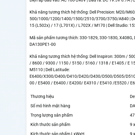
Điện áp đầu vào: AC 100-240V | Đầu ra: DC 19.5V 6.7A |
Khả năng tương thích hệ thống: Dell Precision: M20
500/1000/1200/1400/1500/2510/3700/3750/A840 | Dell
15 (L502x) / 17 (L701X) / L702X / M170 | Dell Studio: 
Mã sản phẩm tương thích: 330-1829, 330-1830, X408G,
DA130PE1-00
Khả năng tương thích hệ thống: Dell Inspiron: 300m / 
/ 8600 / 9300 / 1150 / 5150 / 5160 / 1318 / E1405 / 
M5110 | Dell Latitude:
E6400/X300/D400/D410/D420/D430/D500/D505/D51
00 / E5400 / E6400 / E4200/ E4310 / E5410 /E5520 / E
Thương hiệu
‎De
Số mô hình mặt hàng
‎D
Trọng lượng sản phẩm
‎4
Kích thước sản phẩm
‎9 
Kích thước sản phẩm LxWxH
‎9 