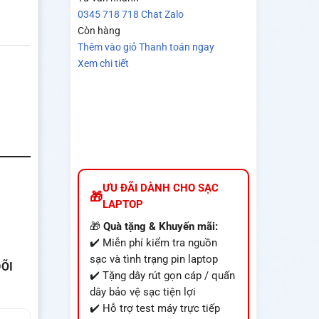
0345 718 718
Chat Zalo
Còn hàng
Thêm vào giỏ
Thanh toán ngay
Xem chi tiết
ƯU ĐÃI DÀNH CHO SẠC
LAPTOP
🎁
Quà tặng & Khuyến mãi:
✔️ Miễn phí kiểm tra nguồn
sạc và tình trạng pin laptop
ÕI
✔️ Tặng dây rút gọn cáp / quấn
dây bảo vệ sạc tiện lợi
✔️ Hỗ trợ test máy trực tiếp