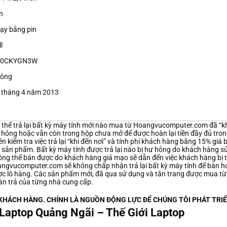
n
hạy bằng pin
ll
00CKYGN3W
hông
9 tháng 4 năm 2013
thể trả lại bất kỳ máy tính mới nào mua từ Hoangvucomputer.com đã “
ư hỏng hoặc vẫn còn trong hộp chưa mở để được hoàn lại tiền đầy đủ tro
kiểm tra việc trả lại “khi đến nơi” và tính phí khách hàng bằng 15% giá 
a sản phẩm. Bất kỳ máy tính được trả lại nào bị hư hỏng do khách hàng s
không thể bán được do khách hàng giả mạo sẽ dẫn đến việc khách hàng bị t
angvucomputer.com sẽ không chấp nhận trả lại bất kỳ máy tính để bàn h
ợc lô hàng. Các sản phẩm mới, đã qua sử dụng và tân trang được mua từ
àn trả của từng nhà cung cấp.
 KHÁCH HÀNG. CHÍNH LÀ NGUỒN ĐỘNG LỰC ĐỂ CHÚNG TÔI PHÁT TRI
Laptop Quảng Ngãi – Thế Giới Laptop