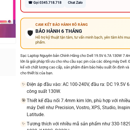
☎ Gọi 0345.718.718
Chat Zalo
CAM KẾT BẢO HÀNH RÕ RÀNG
BẢO HÀNH 6 THÁNG
🛡️
Hỗ trợ kỹ thuật tận tâm, tư vấn minh bạch, yên tâm khi mu
phẩm.
Sạc Laptop Nguyên bản Chính Hãng cho Dell 19.5V 6.7A 130W 7.
lớn là giải pháp tối ưu cho nhu cầu sạc pin của các dòng máy Dell. 
kế với chất lượng cao cấp, sản phẩm đảm bảo hiệu suất ổn định và
cho thiết bị của bạn.
Điện áp đầu vào: AC 100-240V, đầu ra: DC 19.5V 6
✨
công suất 130W.
Thiết kế đầu nối 7.4mm kim lớn, phù hợp với nhiề
🎯
máy Dell như Precision, Vostro, XPS, Studio, Inspi
Latitude.
Tương thích với nhiều mã sản phẩm như 330-1829
✨