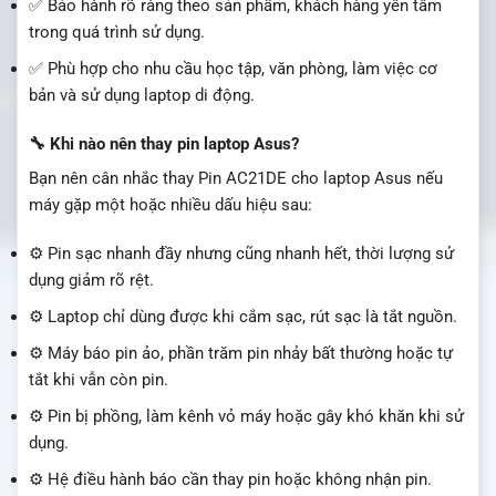
✅ Bảo hành rõ ràng theo sản phẩm, khách hàng yên tâm
trong quá trình sử dụng.
✅ Phù hợp cho nhu cầu học tập, văn phòng, làm việc cơ
bản và sử dụng laptop di động.
🔧 Khi nào nên thay pin laptop Asus?
Bạn nên cân nhắc thay Pin AC21DE cho laptop Asus nếu
máy gặp một hoặc nhiều dấu hiệu sau:
⚙️ Pin sạc nhanh đầy nhưng cũng nhanh hết, thời lượng sử
dụng giảm rõ rệt.
⚙️ Laptop chỉ dùng được khi cắm sạc, rút sạc là tắt nguồn.
⚙️ Máy báo pin ảo, phần trăm pin nhảy bất thường hoặc tự
tắt khi vẫn còn pin.
⚙️ Pin bị phồng, làm kênh vỏ máy hoặc gây khó khăn khi sử
dụng.
⚙️ Hệ điều hành báo cần thay pin hoặc không nhận pin.