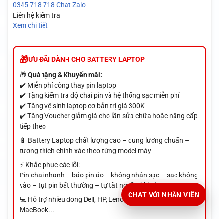
0345 718 718
Chat Zalo
Liên hệ kiểm tra
Xem chi tiết
ƯU ĐÃI DÀNH CHO BATTERY LAPTOP
🎁
Quà tặng & Khuyến mãi:
✔️ Miễn phí công thay pin laptop
✔️ Tặng kiểm tra độ chai pin và hệ thống sạc miễn phí
✔️ Tặng vệ sinh laptop cơ bản trị giá 300K
✔️ Tặng Voucher giảm giá cho lần sửa chữa hoặc nâng cấp
tiếp theo
🔋 Battery Laptop chất lượng cao – dung lượng chuẩn –
tương thích chính xác theo từng model máy
⚡ Khắc phục các lỗi:
Pin chai nhanh – báo pin ảo – không nhận sạc – sạc không
vào – tụt pin bất thường – tự tắt nguồn khi rút sạc...
CHAT VỚI NHÂN VIÊN
💻 Hỗ trợ nhiều dòng Dell, HP, Lenovo, Asus, Acer, MSI,
MacBook...