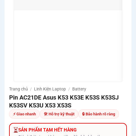
💻 Hỗ
MSI,
🛡️ P
định 
🔧 Hỗ
nguồn
✅ Cam
khả 
🚚 Mi
Quản
Trang chủ
/
Linh Kiện Laptop
/
Battery
Pin AC21DE Asus K53 K53E K53S K53SJ
K53SV K53U X53 X53S
⚡ Giao nhanh
🛠 Hỗ trợ kỹ thuật
🔒 Bảo hành rõ ràng
⏳
SẢN PHẨM TẠM HẾT HÀNG