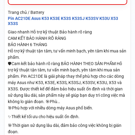
Trang chủ / Battery
Pin AC21DE Asus K53 K53E K53S K53SJ K53SV K53U X53
X53S
Giao nhanh
Hỗ trợ kỹ thuật
Bảo hành rõ ràng
CAM KẾT BẢO HÀNH RÕ RÀNG
BẢO HÀNH 6 THÁNG
Hỗ trợ kỹ thuật tận tâm, tư vấn minh bạch, yên tâm khi mua sản
phẩm.
🛡️Cam kết bảo hành rõ ràng BẢO HÀNH THEO SẢN PHẨM Hỗ
trợ kỹ thuật tận tâm, tư vấn minh bạch, yên tâm khi mua sản
phẩm. Pin AC21DE là giải pháp thay thế phù hợp cho các dòng
máy Asus như K53, K53E, K53S, K53SJ, K53SV, K53U, X53 và
X53S. Được thiết kế để đảm bảo hiệu suất ổn định và thời gian
sử dụng lâu dài, sản phẩm này sẽ giúp bạn duy trì công việc mà
không lo gián đoạn. 🎯Phù…
🎯Phù hợp với nhiều dòng máy Asus phổ biến.
✨Thiết kế tối ưu cho hiệu suất ổn định.
🎯Thời gian sử dụng lâu dài, đảm bảo công việc không bị gián
đoạn.