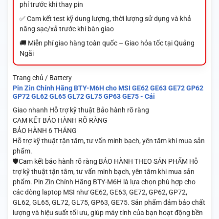
phí trước khi thay pin
✅ Cam kết test kỹ dung lượng, thời lượng sử dụng và khả
năng sạc/xả trước khi bàn giao
🚚 Miễn phí giao hàng toàn quốc – Giao hỏa tốc tại Quảng
Ngãi
Trang chủ / Battery
Pin Zin Chính Hãng BTY-M6H cho MSI GE62 GE63 GE72 GP62
GP72 GL62 GL65 GL72 GL75 GP63 GE75 - Cái
Giao nhanh
Hỗ trợ kỹ thuật
Bảo hành rõ ràng
CAM KẾT BẢO HÀNH RÕ RÀNG
BẢO HÀNH 6 THÁNG
Hỗ trợ kỹ thuật tận tâm, tư vấn minh bạch, yên tâm khi mua sản
phẩm.
🛡️Cam kết bảo hành rõ ràng BẢO HÀNH THEO SẢN PHẨM Hỗ
trợ kỹ thuật tận tâm, tư vấn minh bạch, yên tâm khi mua sản
phẩm. Pin Zin Chính Hãng BTY-M6H là lựa chọn phù hợp cho
các dòng laptop MSI như GE62, GE63, GE72, GP62, GP72,
GL62, GL65, GL72, GL75, GP63, GE75. Sản phẩm đảm bảo chất
lượng và hiệu suất tối ưu, giúp máy tính của bạn hoạt động bền