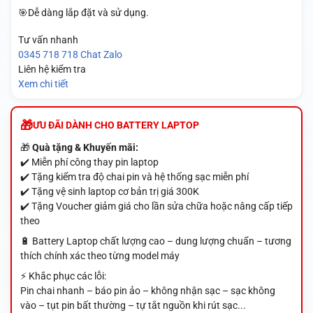
🎯Dễ dàng lắp đặt và sử dụng.
Tư vấn nhanh
0345 718 718
Chat Zalo
Liên hệ kiểm tra
Xem chi tiết
ƯU ĐÃI DÀNH CHO BATTERY LAPTOP
🎁
Quà tặng & Khuyến mãi:
✔️ Miễn phí công thay pin laptop
✔️ Tặng kiểm tra độ chai pin và hệ thống sạc miễn phí
✔️ Tặng vệ sinh laptop cơ bản trị giá 300K
✔️ Tặng Voucher giảm giá cho lần sửa chữa hoặc nâng cấp tiếp
theo
🔋 Battery Laptop chất lượng cao – dung lượng chuẩn – tương
thích chính xác theo từng model máy
⚡ Khắc phục các lỗi:
Pin chai nhanh – báo pin ảo – không nhận sạc – sạc không
vào – tụt pin bất thường – tự tắt nguồn khi rút sạc...