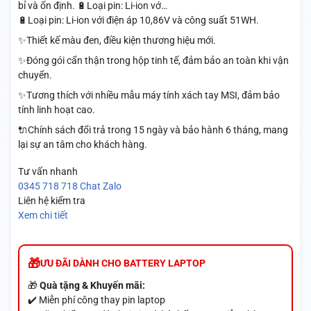
bỉ và ổn định. 🔋Loại pin: Li-ion vớ…
🔋Loại pin: Li-ion với điện áp 10,86V và công suất 51WH.
✨Thiết kế màu đen, điều kiện thương hiệu mới.
✨Đóng gói cẩn thận trong hộp tinh tế, đảm bảo an toàn khi vận
chuyển.
✨Tương thích với nhiều mẫu máy tính xách tay MSI, đảm bảo
tính linh hoạt cao.
🔌Chính sách đổi trả trong 15 ngày và bảo hành 6 tháng, mang
lại sự an tâm cho khách hàng.
Tư vấn nhanh
0345 718 718
Chat Zalo
Liên hệ kiểm tra
Xem chi tiết
ƯU ĐÃI DÀNH CHO BATTERY LAPTOP
🎁
Quà tặng & Khuyến mãi:
✔️ Miễn phí công thay pin laptop