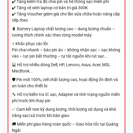
✔️ Tặng kiểm tra độ chai pin và hệ thống sạc miễn phí
✔️ Tặng vệ sinh laptop cơ bản trị giá 300K
✔️ Tặng Voucher giảm giá cho lần sửa chữa hoặc nâng cấp
tiếp theo
🔋 Battery Laptop chất lượng cao – dung lượng chuẩn –
tương thích chính xác theo từng model máy
⚡ Khắc phục các lỗi:
Pin chai nhanh – báo pin ảo – không nhận sạc – sạc không
vào – tụt pin bất thường – tự tắt nguồn khi rút sạc...
💻 Hỗ trợ nhiều dòng Dell, HP, Lenovo, Asus, Acer, MSI,
MacBook...
🛡️ Pin mới 100%, cell chất lượng cao, hoạt động ổn định và
an toàn cho thiết bị
🔧 Hỗ trợ kiểm tra IC sạc, Adapter và tình trạng nguồn miễn
phí trước khi thay pin
✅ Cam kết test kỹ dung lượng, thời lượng sử dụng và khả
năng sạc/xả trước khi bàn giao
🚚 Miễn phí giao hàng toàn quốc – Giao hỏa tốc tại Quảng
Ngãi