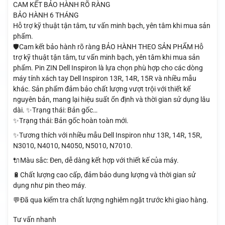
CAM KẾT BẢO HÀNH RÕ RÀNG
BẢO HÀNH 6 THÁNG
Hỗ trợ kỹ thuật tận tâm, tư vấn minh bạch, yên tâm khi mua sản
phẩm.
🛡️Cam kết bảo hành rõ ràng BẢO HÀNH THEO SẢN PHẨM Hỗ
trợ kỹ thuật tận tâm, tư vấn minh bạch, yên tâm khi mua sản
phẩm. Pin ZIN Dell Inspiron là lựa chọn phù hợp cho các dòng
máy tính xách tay Dell Inspiron 13R, 14R, 15R và nhiều mẫu
khác. Sản phẩm đảm bảo chất lượng vượt trội với thiết kế
nguyên bản, mang lại hiệu suất ổn định và thời gian sử dụng lâu
dài. ✨Trạng thái: Bản gốc…
✨Trạng thái: Bản gốc hoàn toàn mới.
✨Tương thích với nhiều mẫu Dell Inspiron như 13R, 14R, 15R,
N3010, N4010, N4050, N5010, N7010.
🔌Màu sắc: Đen, dễ dàng kết hợp với thiết kế của máy.
🔋Chất lượng cao cấp, đảm bảo dung lượng và thời gian sử
dụng như pin theo máy.
💬Đã qua kiểm tra chất lượng nghiêm ngặt trước khi giao hàng.
Tư vấn nhanh