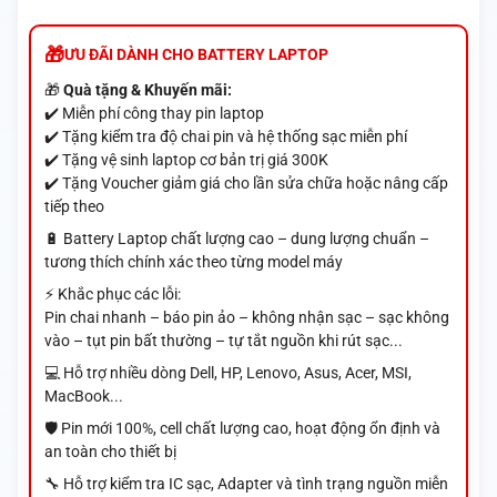
ƯU ĐÃI DÀNH CHO BATTERY LAPTOP
🎁
Quà tặng & Khuyến mãi:
✔️ Miễn phí công thay pin laptop
✔️ Tặng kiểm tra độ chai pin và hệ thống sạc miễn phí
✔️ Tặng vệ sinh laptop cơ bản trị giá 300K
✔️ Tặng Voucher giảm giá cho lần sửa chữa hoặc nâng cấp
tiếp theo
🔋 Battery Laptop chất lượng cao – dung lượng chuẩn –
tương thích chính xác theo từng model máy
⚡ Khắc phục các lỗi:
Pin chai nhanh – báo pin ảo – không nhận sạc – sạc không
vào – tụt pin bất thường – tự tắt nguồn khi rút sạc...
💻 Hỗ trợ nhiều dòng Dell, HP, Lenovo, Asus, Acer, MSI,
MacBook...
🛡️ Pin mới 100%, cell chất lượng cao, hoạt động ổn định và
an toàn cho thiết bị
🔧 Hỗ trợ kiểm tra IC sạc, Adapter và tình trạng nguồn miễn