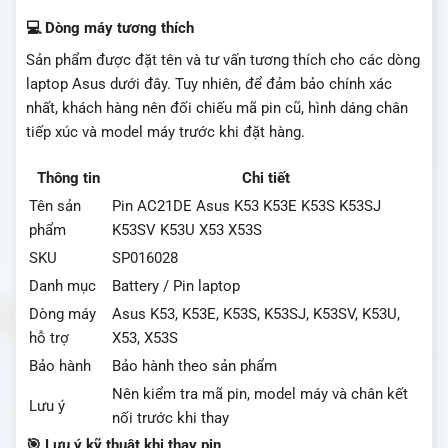
💻 Dòng máy tương thích
Sản phẩm được đặt tên và tư vấn tương thích cho các dòng
laptop Asus dưới đây. Tuy nhiên, để đảm bảo chính xác
nhất, khách hàng nên đối chiếu mã pin cũ, hình dáng chân
tiếp xúc và model máy trước khi đặt hàng.
Thông tin
Chi tiết
Tên sản
Pin AC21DE Asus K53 K53E K53S K53SJ
phẩm
K53SV K53U X53 X53S
SKU
SP016028
Danh mục
Battery / Pin laptop
Dòng máy
Asus K53, K53E, K53S, K53SJ, K53SV, K53U,
hỗ trợ
X53, X53S
Bảo hành
Bảo hành theo sản phẩm
Nên kiểm tra mã pin, model máy và chân kết
Lưu ý
nối trước khi thay
🎯 Lưu ý kỹ thuật khi thay pin