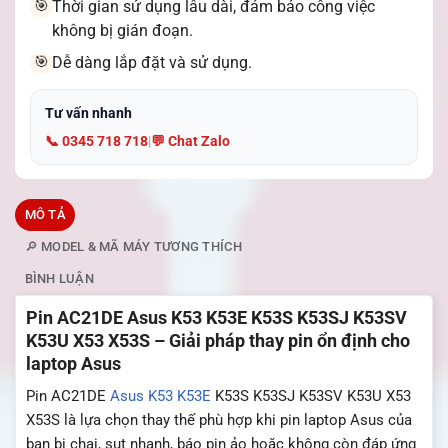
Thời gian sử dụng lâu dài, đảm bảo công việc
🎯
không bị gián đoạn.
Dễ dàng lắp đặt và sử dụng.
🎯
Tư vấn nhanh
📞 0345 718 718
|
💬 Chat Zalo
MÔ TẢ
🔎 MODEL & MÃ MÁY TƯƠNG THÍCH
BÌNH LUẬN
Pin AC21DE Asus K53 K53E K53S K53SJ K53SV
K53U X53 X53S – Giải pháp thay pin ổn định cho
laptop Asus
Pin AC21DE
Asus
K53 K53E
K53S K53SJ K53SV K53U X53
X53S là lựa chọn thay thế phù hợp khi pin laptop Asus của
bạn bị chai, sụt nhanh, báo pin ảo hoặc không còn đáp ứng