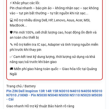
⚡ Khắc phục các lỗi:
Pin chai nhanh – báo pin ảo – không nhận sạc – sạc không
vào – tụt pin bất thường – tự tắt nguồn khi rút sạc...
💻 Hỗ trợ nhiều dòng Dell, HP, Lenovo, Asus, Acer, MSI,
MacBook...
🛡️ Pin mới 100%, cell chất lượng cao, hoạt động ổn định và
an toàn cho thiết bị
🔧 Hỗ trợ kiểm tra IC sạc, Adapter và tình trạng nguồn miễn
phí trước khi thay pin
✅ Cam kết test kỹ dung lượng, thời lượng sử dụng và khả
năng sạc/xả trước khi bàn giao
🚚 Miễn phí giao hàng toàn quốc – Giao hỏa tốc tại Quảng
Ngãi
Trang chủ / Battery
Pin ZIN Dell Inspiron 13R 14R 15R N3010 N4010 N4050 N5010
N7010 J1KND - Pin N5030 N5040 N5050 N5110 N5020 M5030
- Cái
Giao nhanh
Hỗ trợ kỹ thuật
Bảo hành rõ ràng