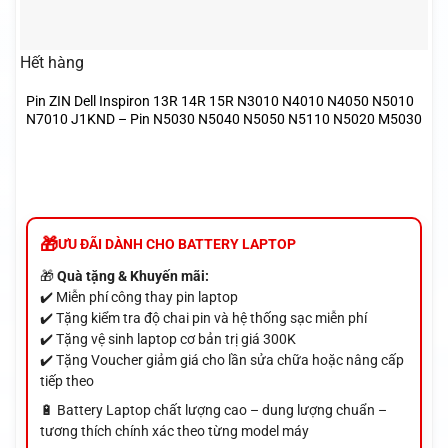
Hết hàng
Pin ZIN Dell Inspiron 13R 14R 15R N3010 N4010 N4050 N5010
N7010 J1KND – Pin N5030 N5040 N5050 N5110 N5020 M5030
– Cái
ƯU ĐÃI DÀNH CHO BATTERY LAPTOP
🎁
Quà tặng & Khuyến mãi:
✔️ Miễn phí công thay pin laptop
✔️ Tặng kiểm tra độ chai pin và hệ thống sạc miễn phí
✔️ Tặng vệ sinh laptop cơ bản trị giá 300K
✔️ Tặng Voucher giảm giá cho lần sửa chữa hoặc nâng cấp
tiếp theo
🔋 Battery Laptop chất lượng cao – dung lượng chuẩn –
tương thích chính xác theo từng model máy