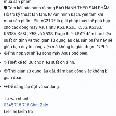
mua sản phẩm.
🛡️Cam kết bảo hành rõ ràng BẢO HÀNH THEO SẢN PHẨM
Hỗ trợ kỹ thuật tận tâm, tư vấn minh bạch, yên tâm khi
mua sản phẩm. Pin AC21DE là giải pháp thay thế phù hợp
cho các dòng máy Asus như K53, K53E, K53S, K53SJ,
K53SV, K53U, X53 và X53S. Được thiết kế để đảm bảo hiệu
suất ổn định và thời gian sử dụng lâu dài, sản phẩm này sẽ
giúp bạn duy trì công việc mà không lo gián đoạn. 🎯Phù…
🎯Phù hợp với nhiều dòng máy Asus phổ biến.
✨Thiết kế tối ưu cho hiệu suất ổn định.
🎯Thời gian sử dụng lâu dài, đảm bảo công việc không bị
gián đoạn.
🎯Dễ dàng lắp đặt và sử dụng.
Tư vấn nhanh
0345 718 718
Chat Zalo
Liên hệ kiểm tra