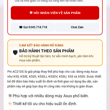
Giá và thời gian có hàng vui lòng liên hệ nhân viên.
💬 HỎI NHÂN VIÊN VỀ SẢN PHẨM
☎ Gọi 0345.718.718
Chat Zalo
CAM KẾT BẢO HÀNH RÕ RÀNG
BẢO HÀNH THEO SẢN PHẨM
🛡️
Hỗ trợ kỹ thuật tận tâm, tư vấn minh bạch, yên tâm khi
mua sản phẩm.
Pin AC21DE là giải pháp thay thế phù hợp cho các dòng máy Asus
như K53, K53E, K53S, K53SJ, K53SV, K53U, X53 và X53S. Được thiết
kế để đảm bảo hiệu suất ổn định và thời gian sử dụng lâu dài, sản
phẩm này sẽ giúp bạn duy trì công việc mà không lo gián đoạn.
Phù hợp với nhiều dòng máy Asus phổ biến.
🎯
Thiết kế tối ưu cho hiệu suất ổn định.
✨