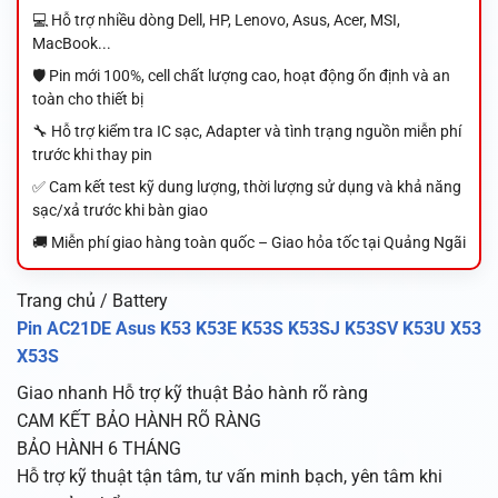
💻 Hỗ trợ nhiều dòng Dell, HP, Lenovo, Asus, Acer, MSI,
MacBook...
🛡️ Pin mới 100%, cell chất lượng cao, hoạt động ổn định và an
toàn cho thiết bị
🔧 Hỗ trợ kiểm tra IC sạc, Adapter và tình trạng nguồn miễn phí
trước khi thay pin
✅ Cam kết test kỹ dung lượng, thời lượng sử dụng và khả năng
sạc/xả trước khi bàn giao
🚚 Miễn phí giao hàng toàn quốc – Giao hỏa tốc tại Quảng Ngãi
Trang chủ / Battery
Pin AC21DE Asus K53 K53E K53S K53SJ K53SV K53U X53
X53S
Giao nhanh
Hỗ trợ kỹ thuật
Bảo hành rõ ràng
CAM KẾT BẢO HÀNH RÕ RÀNG
BẢO HÀNH 6 THÁNG
Hỗ trợ kỹ thuật tận tâm, tư vấn minh bạch, yên tâm khi