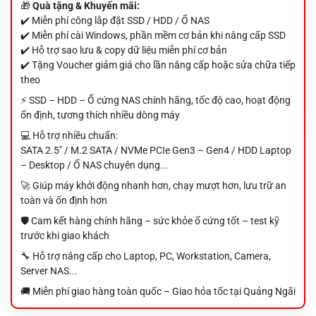
🎁
Quà tặng & Khuyến mãi:
✔️ Miễn phí công lắp đặt SSD / HDD / Ổ NAS
✔️ Miễn phí cài Windows, phần mềm cơ bản khi nâng cấp SSD
✔️ Hỗ trợ sao lưu & copy dữ liệu miễn phí cơ bản
✔️ Tặng Voucher giảm giá cho lần nâng cấp hoặc sửa chữa tiếp
theo
⚡ SSD – HDD – Ổ cứng NAS chính hãng, tốc độ cao, hoạt động
ổn định, tương thích nhiều dòng máy
💻 Hỗ trợ nhiều chuẩn:
SATA 2.5" / M.2 SATA / NVMe PCIe Gen3 – Gen4 / HDD Laptop
– Desktop / Ổ NAS chuyên dụng...
🚀 Giúp máy khởi động nhanh hơn, chạy mượt hơn, lưu trữ an
toàn và ổn định hơn
🛡️ Cam kết hàng chính hãng – sức khỏe ổ cứng tốt – test kỹ
trước khi giao khách
🔧 Hỗ trợ nâng cấp cho Laptop, PC, Workstation, Camera,
Server NAS...
🚚 Miễn phí giao hàng toàn quốc – Giao hỏa tốc tại Quảng Ngãi