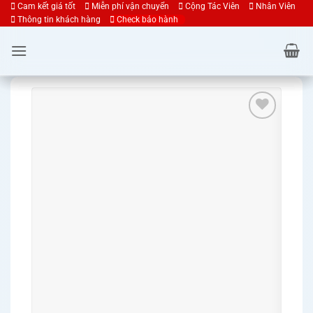
Bỏ
Cam kết giá tốt
Miễn phí vận chuyển
Cộng Tác Viên
Nhân Viên
Thông tin khách hàng
Check bảo hành
qua
nội
dung
Ư
🎁
Qu
✔️ Mi
✔️ M
cấp 
✔️ Hỗ
✔️ T
sửa 
⚡ SS
hoạt
💻 Hỗ
SATA
HDD 