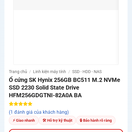
🚀 G
lưu t
🛡️ C
test 
🔧 Hỗ
Came
🚚 Mi
Quản
Trang chủ
/
Linh kiện máy tính
/
SSD - HDD - NAS
Ổ cứng SK Hynix 256GB BC511 M.2 NVMe
SSD 2230 Solid State Drive
HFM256GDGTNI-82A0A BA
5.00
1
trên 5
(1 đánh giá của khách hàng)
dựa trên
đánh giá
⚡ Giao nhanh
🛠 Hỗ trợ kỹ thuật
🔒 Bảo hành rõ ràng