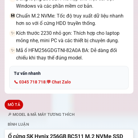
Windows và các phần mềm cơ bản.
Chuẩn M.2 NVMe: Tốc độ truy xuất dữ liệu nhanh
💾
hơn so với ổ cứng HDD truyền thống.
Kích thước 2230 nhỏ gọn: Thích hợp cho laptop
✨
mỏng nhẹ, mini PC và các thiết bị chuyên dụng.
Mã ổ HFM256GDGTNI-82A0A BA: Dễ dàng đối
✨
chiếu khi thay thế đúng model.
Tư vấn nhanh
📞 0345 718 718
|
💬 Chat Zalo
MÔ TẢ
🔎 MODEL & MÃ MÁY TƯƠNG THÍCH
BÌNH LUẬN
Ổ cứng SK Hynix 256GB BC511 M.2 NVMe SSD