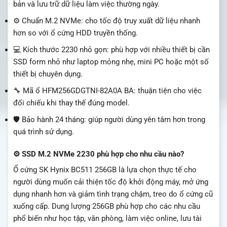
bản và lưu trữ dữ liệu làm việc thường ngày.
⚙️ Chuẩn M.2 NVMe: cho tốc độ truy xuất dữ liệu nhanh
hơn so với ổ cứng HDD truyền thống.
💻 Kích thước 2230 nhỏ gọn: phù hợp với nhiều thiết bị cần
SSD form nhỏ như laptop mỏng nhẹ, mini PC hoặc một số
thiết bị chuyên dụng.
🔧 Mã ổ HFM256GDGTNI-82A0A BA: thuận tiện cho việc
đối chiếu khi thay thế đúng model.
🛡️ Bảo hành 24 tháng: giúp người dùng yên tâm hơn trong
quá trình sử dụng.
⚙️ SSD M.2 NVMe 2230 phù hợp cho nhu cầu nào?
Ổ cứng SK Hynix BC511 256GB là lựa chọn thực tế cho
người dùng muốn cải thiện tốc độ khởi động máy, mở ứng
dụng nhanh hơn và giảm tình trạng chậm, treo do ổ cứng cũ
xuống cấp. Dung lượng 256GB phù hợp cho các nhu cầu
phổ biến như học tập, văn phòng, làm việc online, lưu tài