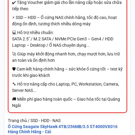
✔️ Tặng Voucher giảm giá cho lần nâng cấp hoặc sửa chữa
tiếp theo
⚡ SSD – HDD – Ổ cứng NAS chính hãng, tốc độ cao, hoạt
động ổn định, tương thích nhiều dòng máy
💻 Hỗ trợ nhiều chuẩn:
SATA 2.5" / M.2 SATA / NVMe PCIe Gen3 – Gen4 / HDD
Laptop – Desktop / Ổ NAS chuyên dụng...
🚀 Giúp máy khởi động nhanh hơn, chạy mượt hơn, lưu trữ
an toàn và ổn định hơn
🛡️ Cam kết hàng chính hãng – sức khỏe ổ cứng tốt – test kỹ
trước khi giao khách
🔧 Hỗ trợ nâng cấp cho Laptop, PC, Workstation, Camera,
Server NAS...
🚚 Miễn phí giao hàng toàn quốc – Giao hỏa tốc tại Quảng
Ngãi
Trang chủ / SSD - HDD - NAS
Ổ Cứng Seagate SkyHawk 4TB/256MB/3.5 ST4000VX016
Hàng Chính Hãng - Cái