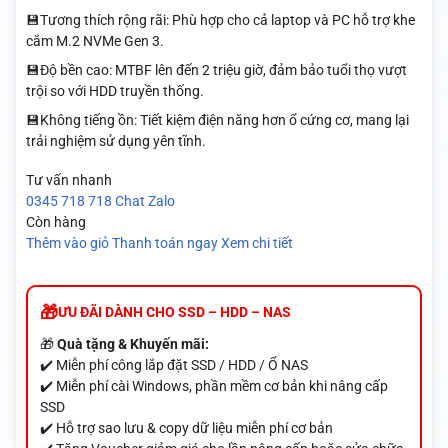
💾Tương thích rộng rãi: Phù hợp cho cả laptop và PC hỗ trợ khe
cắm M.2 NVMe Gen 3.
💾Độ bền cao: MTBF lên đến 2 triệu giờ, đảm bảo tuổi thọ vượt
trội so với HDD truyền thống.
💾Không tiếng ồn: Tiết kiệm điện năng hơn ổ cứng cơ, mang lại
trải nghiệm sử dụng yên tĩnh.
Tư vấn nhanh
0345 718 718
Chat Zalo
Còn hàng
Thêm vào giỏ
Thanh toán ngay
Xem chi tiết
ƯU ĐÃI DÀNH CHO SSD – HDD – NAS
🎁
Quà tặng & Khuyến mãi:
✔️ Miễn phí công lắp đặt SSD / HDD / Ổ NAS
✔️ Miễn phí cài Windows, phần mềm cơ bản khi nâng cấp
SSD
✔️ Hỗ trợ sao lưu & copy dữ liệu miễn phí cơ bản