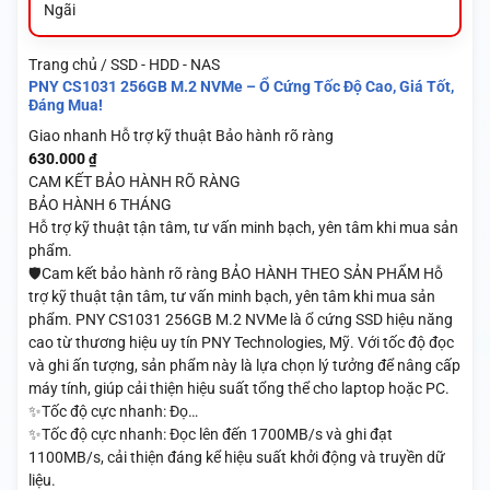
Ngãi
Trang chủ / SSD - HDD - NAS
PNY CS1031 256GB M.2 NVMe – Ổ Cứng Tốc Độ Cao, Giá Tốt,
Đáng Mua!
Giao nhanh
Hỗ trợ kỹ thuật
Bảo hành rõ ràng
630.000
₫
CAM KẾT BẢO HÀNH RÕ RÀNG
BẢO HÀNH 6 THÁNG
Hỗ trợ kỹ thuật tận tâm, tư vấn minh bạch, yên tâm khi mua sản
phẩm.
🛡️Cam kết bảo hành rõ ràng BẢO HÀNH THEO SẢN PHẨM Hỗ
trợ kỹ thuật tận tâm, tư vấn minh bạch, yên tâm khi mua sản
phẩm. PNY CS1031 256GB M.2 NVMe là ổ cứng SSD hiệu năng
cao từ thương hiệu uy tín PNY Technologies, Mỹ. Với tốc độ đọc
và ghi ấn tượng, sản phẩm này là lựa chọn lý tưởng để nâng cấp
máy tính, giúp cải thiện hiệu suất tổng thể cho laptop hoặc PC.
✨Tốc độ cực nhanh: Đọ…
✨Tốc độ cực nhanh: Đọc lên đến 1700MB/s và ghi đạt
1100MB/s, cải thiện đáng kể hiệu suất khởi động và truyền dữ
liệu.