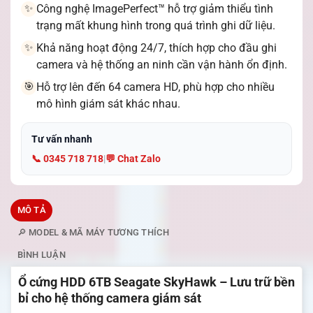
Công nghệ ImagePerfect™ hỗ trợ giảm thiểu tình
✨
trạng mất khung hình trong quá trình ghi dữ liệu.
Khả năng hoạt động 24/7, thích hợp cho đầu ghi
✨
camera và hệ thống an ninh cần vận hành ổn định.
Hỗ trợ lên đến 64 camera HD, phù hợp cho nhiều
🎯
mô hình giám sát khác nhau.
Tư vấn nhanh
📞 0345 718 718
|
💬 Chat Zalo
MÔ TẢ
🔎 MODEL & MÃ MÁY TƯƠNG THÍCH
BÌNH LUẬN
Ổ cứng HDD 6TB Seagate SkyHawk – Lưu trữ bền
bỉ cho hệ thống camera giám sát