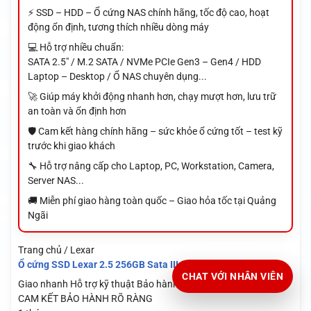
⚡ SSD – HDD – Ổ cứng NAS chính hãng, tốc độ cao, hoạt
động ổn định, tương thích nhiều dòng máy
💻 Hỗ trợ nhiều chuẩn:
SATA 2.5" / M.2 SATA / NVMe PCIe Gen3 – Gen4 / HDD
Laptop – Desktop / Ổ NAS chuyên dụng...
🚀 Giúp máy khởi động nhanh hơn, chạy mượt hơn, lưu trữ
an toàn và ổn định hơn
🛡️ Cam kết hàng chính hãng – sức khỏe ổ cứng tốt – test kỹ
trước khi giao khách
🔧 Hỗ trợ nâng cấp cho Laptop, PC, Workstation, Camera,
Server NAS...
🚚 Miễn phí giao hàng toàn quốc – Giao hỏa tốc tại Quảng
Ngãi
Trang chủ / Lexar
Ổ cứng SSD Lexar 2.5 256GB Sata III 6Gb/s (NS100-256GB)
CHAT VỚI NHÂN VIÊN
Giao nhanh
Hỗ trợ kỹ thuật
Bảo hành rõ ràng
CAM KẾT BẢO HÀNH RÕ RÀNG