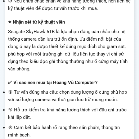
⚙️ Nếu chưa chắc chắn về khả năng tương thích, nên liên hệ
kỹ thuật viên để được tư vấn trước khi mua.
⭐ Nhận xét từ kỹ thuật viên
Seagate SkyHawk 6TB là lựa chọn đáng cân nhắc cho hệ
thống camera cần lưu trữ ổn định. Ưu điểm nổi bật của
dòng ổ này là được thiết kế đúng mục đích cho giám sát,
phù hợp với môi trường ghi dữ liệu liên tục thay vì chỉ sử
dụng theo kiểu đọc ghi thông thường như ổ cứng máy tính
văn phòng.
✅ Vì sao nên mua tại Hoàng Vũ Computer?
🎯 Tư vấn đúng nhu cầu: chọn dung lượng ổ cứng phù hợp
với số lượng camera và thời gian lưu trữ mong muốn.
🎯 Hỗ trợ kiểm tra khả năng tương thích với đầu ghi trước
khi lắp đặt.
🎯 Cam kết bảo hành rõ ràng theo sản phẩm, thông tin
minh bạch.