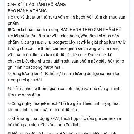
CAM KẾT BẢO HÀNH RÕ RÀNG
BẢO HÀNH 6 THÁNG
Hỗ trợ kỹ thuật tận tâm, tư vấn minh bạch, yên tâm khi mua sản
phẩm.
🛡️Cam kết bảo hành rõ ràng BẢO HÀNH THEO SẢN PHẨM Hỗ
trợ kỹ thuật tận tâm, tư vấn minh bạch, yên tâm khi mua sản
phẩm. Ổ cứng HDD 6TB Seagate SkyHawk là giải pháp lưu trữ lý
tưởng cho các hệ thống camera giám sát, mang lại khả năng
vận hành ổn định và lưu trữ dữ liệu liên tục. Được thiết kế
chuyên biệt cho nhu cầu giám sát, sản phẩm này giúp hệ thống
ghi hình hoạt động mượt mà…
✨Dung lượng lớn 6TB, hỗ trợ lưu trữ lượng dữ liệu camera lớn
trong thời gian dài.
🎯Tối ưu cho hệ thống giám sát, phù hợp với nhu cầu ghi hình
liên tục ngày đêm.
✨Công nghệ ImagePerfect™ hỗ trợ giảm thiểu tình trạng mất
khung hình trong quá trình ghi dữ liệu.
✨Khả năng hoạt động 24/7, thích hợp cho đầu ghi camera và
hệ thống an ninh cần vận hành ổn định.
🎯Hỗ trợ lên đến 64 camera HD, phù hợp cho nhiều mô hình