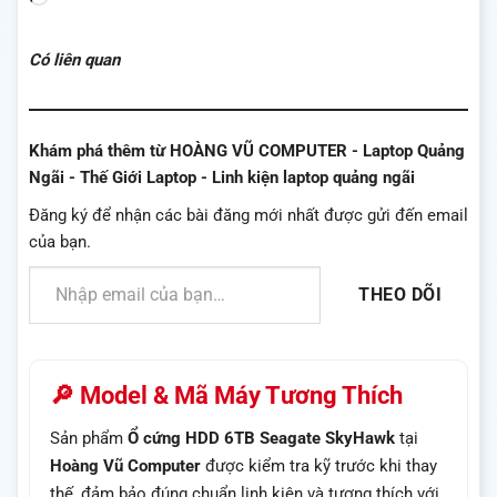
tải...
Có liên quan
Khám phá thêm từ HOÀNG VŨ COMPUTER - Laptop Quảng
Ngãi - Thế Giới Laptop - Linh kiện laptop quảng ngãi
Đăng ký để nhận các bài đăng mới nhất được gửi đến email
của bạn.
Nhập email của bạn…
THEO DÕI
🔎 Model & Mã Máy Tương Thích
Sản phẩm
Ổ cứng HDD 6TB Seagate SkyHawk
tại
Hoàng Vũ Computer
được kiểm tra kỹ trước khi thay
thế, đảm bảo đúng chuẩn linh kiện và tương thích với