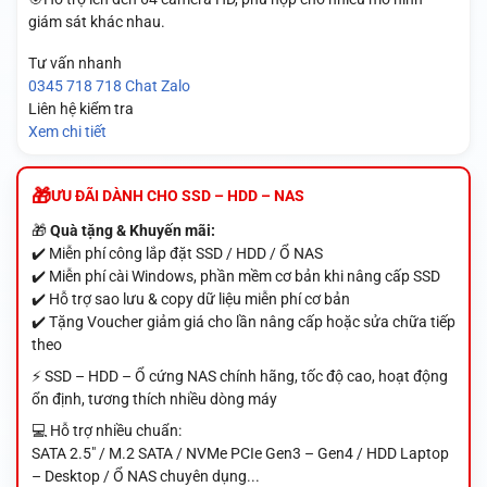
giám sát khác nhau.
Tư vấn nhanh
0345 718 718
Chat Zalo
Liên hệ kiểm tra
Xem chi tiết
ƯU ĐÃI DÀNH CHO SSD – HDD – NAS
🎁
Quà tặng & Khuyến mãi:
✔️ Miễn phí công lắp đặt SSD / HDD / Ổ NAS
✔️ Miễn phí cài Windows, phần mềm cơ bản khi nâng cấp SSD
✔️ Hỗ trợ sao lưu & copy dữ liệu miễn phí cơ bản
✔️ Tặng Voucher giảm giá cho lần nâng cấp hoặc sửa chữa tiếp
theo
⚡ SSD – HDD – Ổ cứng NAS chính hãng, tốc độ cao, hoạt động
ổn định, tương thích nhiều dòng máy
💻 Hỗ trợ nhiều chuẩn:
SATA 2.5" / M.2 SATA / NVMe PCIe Gen3 – Gen4 / HDD Laptop
– Desktop / Ổ NAS chuyên dụng...