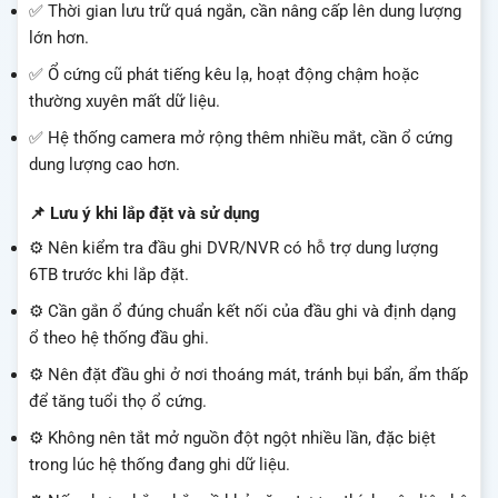
✅ Thời gian lưu trữ quá ngắn, cần nâng cấp lên dung lượng
lớn hơn.
✅ Ổ cứng cũ phát tiếng kêu lạ, hoạt động chậm hoặc
thường xuyên mất dữ liệu.
✅ Hệ thống camera mở rộng thêm nhiều mắt, cần ổ cứng
dung lượng cao hơn.
📌 Lưu ý khi lắp đặt và sử dụng
⚙️ Nên kiểm tra đầu ghi DVR/NVR có hỗ trợ dung lượng
6TB trước khi lắp đặt.
⚙️ Cần gắn ổ đúng chuẩn kết nối của đầu ghi và định dạng
ổ theo hệ thống đầu ghi.
⚙️ Nên đặt đầu ghi ở nơi thoáng mát, tránh bụi bẩn, ẩm thấp
để tăng tuổi thọ ổ cứng.
⚙️ Không nên tắt mở nguồn đột ngột nhiều lần, đặc biệt
trong lúc hệ thống đang ghi dữ liệu.