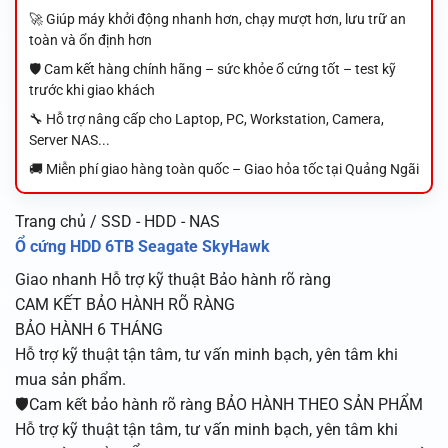
🚀 Giúp máy khởi động nhanh hơn, chạy mượt hơn, lưu trữ an
toàn và ổn định hơn
🛡️ Cam kết hàng chính hãng – sức khỏe ổ cứng tốt – test kỹ
trước khi giao khách
🔧 Hỗ trợ nâng cấp cho Laptop, PC, Workstation, Camera,
Server NAS...
🚚 Miễn phí giao hàng toàn quốc – Giao hỏa tốc tại Quảng Ngãi
Trang chủ / SSD - HDD - NAS
Ổ cứng HDD 6TB Seagate SkyHawk
Giao nhanh
Hỗ trợ kỹ thuật
Bảo hành rõ ràng
CAM KẾT BẢO HÀNH RÕ RÀNG
BẢO HÀNH 6 THÁNG
Hỗ trợ kỹ thuật tận tâm, tư vấn minh bạch, yên tâm khi
mua sản phẩm.
🛡️Cam kết bảo hành rõ ràng BẢO HÀNH THEO SẢN PHẨM
Hỗ trợ kỹ thuật tận tâm, tư vấn minh bạch, yên tâm khi