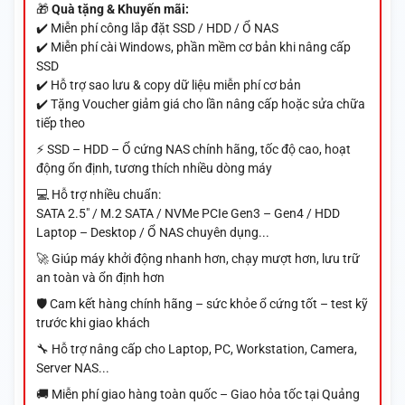
🎁
Quà tặng & Khuyến mãi:
✔️ Miễn phí công lắp đặt SSD / HDD / Ổ NAS
✔️ Miễn phí cài Windows, phần mềm cơ bản khi nâng cấp
SSD
✔️ Hỗ trợ sao lưu & copy dữ liệu miễn phí cơ bản
✔️ Tặng Voucher giảm giá cho lần nâng cấp hoặc sửa chữa
tiếp theo
⚡ SSD – HDD – Ổ cứng NAS chính hãng, tốc độ cao, hoạt
động ổn định, tương thích nhiều dòng máy
💻 Hỗ trợ nhiều chuẩn:
SATA 2.5" / M.2 SATA / NVMe PCIe Gen3 – Gen4 / HDD
Laptop – Desktop / Ổ NAS chuyên dụng...
🚀 Giúp máy khởi động nhanh hơn, chạy mượt hơn, lưu trữ
an toàn và ổn định hơn
🛡️ Cam kết hàng chính hãng – sức khỏe ổ cứng tốt – test kỹ
trước khi giao khách
🔧 Hỗ trợ nâng cấp cho Laptop, PC, Workstation, Camera,
Server NAS...
🚚 Miễn phí giao hàng toàn quốc – Giao hỏa tốc tại Quảng