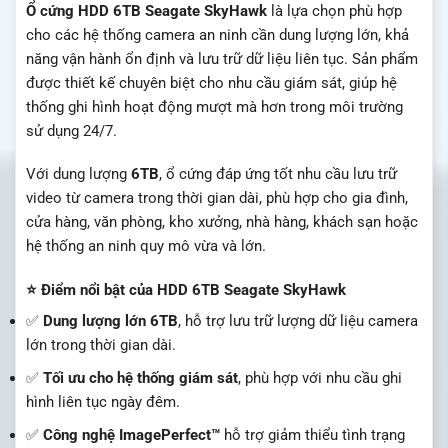
Ổ cứng HDD 6TB Seagate SkyHawk
là lựa chọn phù hợp
cho các hệ thống camera an ninh cần dung lượng lớn, khả
năng vận hành ổn định và lưu trữ dữ liệu liên tục. Sản phẩm
được thiết kế chuyên biệt cho nhu cầu giám sát, giúp hệ
thống ghi hình hoạt động mượt mà hơn trong môi trường
sử dụng 24/7.
Với dung lượng
6TB
, ổ cứng đáp ứng tốt nhu cầu lưu trữ
video từ camera trong thời gian dài, phù hợp cho gia đình,
cửa hàng, văn phòng, kho xưởng, nhà hàng, khách sạn hoặc
hệ thống an ninh quy mô vừa và lớn.
⭐ Điểm nổi bật của HDD 6TB Seagate SkyHawk
✅
Dung lượng lớn 6TB
, hỗ trợ lưu trữ lượng dữ liệu camera
lớn trong thời gian dài.
✅
Tối ưu cho hệ thống giám sát
, phù hợp với nhu cầu ghi
hình liên tục ngày đêm.
✅
Công nghệ ImagePerfect™
hỗ trợ giảm thiểu tình trạng