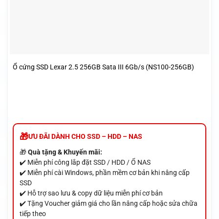
Ổ cứng SSD Lexar 2.5 256GB Sata III 6Gb/s (NS100-256GB)
ƯU ĐÃI DÀNH CHO SSD – HDD – NAS
🎁
Quà tặng & Khuyến mãi:
✔️ Miễn phí công lắp đặt SSD / HDD / Ổ NAS
✔️ Miễn phí cài Windows, phần mềm cơ bản khi nâng cấp
SSD
✔️ Hỗ trợ sao lưu & copy dữ liệu miễn phí cơ bản
✔️ Tặng Voucher giảm giá cho lần nâng cấp hoặc sửa chữa
tiếp theo