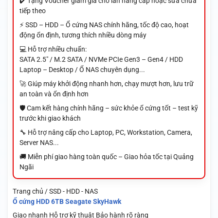
✔️ Tặng Voucher giảm giá cho lần nâng cấp hoặc sửa chữa
tiếp theo
⚡ SSD – HDD – Ổ cứng NAS chính hãng, tốc độ cao, hoạt
động ổn định, tương thích nhiều dòng máy
💻 Hỗ trợ nhiều chuẩn:
SATA 2.5" / M.2 SATA / NVMe PCIe Gen3 – Gen4 / HDD
Laptop – Desktop / Ổ NAS chuyên dụng...
🚀 Giúp máy khởi động nhanh hơn, chạy mượt hơn, lưu trữ
an toàn và ổn định hơn
🛡️ Cam kết hàng chính hãng – sức khỏe ổ cứng tốt – test kỹ
trước khi giao khách
🔧 Hỗ trợ nâng cấp cho Laptop, PC, Workstation, Camera,
Server NAS...
🚚 Miễn phí giao hàng toàn quốc – Giao hỏa tốc tại Quảng
Ngãi
Trang chủ / SSD - HDD - NAS
Ổ cứng HDD 6TB Seagate SkyHawk
Giao nhanh
Hỗ trợ kỹ thuật
Bảo hành rõ ràng