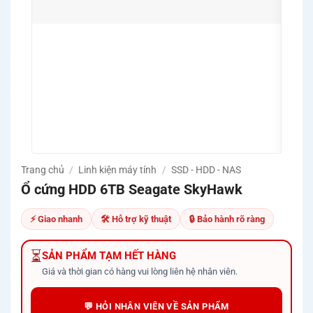
🚀 G
lưu t
🛡️ C
test 
🔧 Hỗ
Came
🚚 Mi
Quản
Trang chủ
/
Linh kiện máy tính
/
SSD - HDD - NAS
Ổ cứng HDD 6TB Seagate SkyHawk
⚡ Giao nhanh
🛠 Hỗ trợ kỹ thuật
🔒 Bảo hành rõ ràng
⏳
SẢN PHẨM TẠM HẾT HÀNG
Giá và thời gian có hàng vui lòng liên hệ nhân viên.
💬 HỎI NHÂN VIÊN VỀ SẢN PHẨM