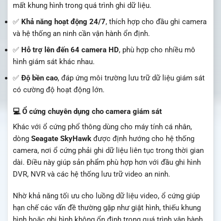
mất khung hình trong quá trình ghi dữ liệu.
✅
Khả năng hoạt động 24/7
, thích hợp cho đầu ghi camera
và hệ thống an ninh cần vận hành ổn định.
✅
Hỗ trợ lên đến 64 camera HD
, phù hợp cho nhiều mô
hình giám sát khác nhau.
✅
Độ bền cao
, đáp ứng môi trường lưu trữ dữ liệu giám sát
có cường độ hoạt động lớn.
💻 Ổ cứng chuyên dụng cho camera giám sát
Khác với ổ cứng phổ thông dùng cho máy tính cá nhân,
dòng
Seagate SkyHawk
được định hướng cho hệ thống
camera, nơi ổ cứng phải ghi dữ liệu liên tục trong thời gian
dài. Điều này giúp sản phẩm phù hợp hơn với đầu ghi hình
DVR, NVR và các hệ thống lưu trữ video an ninh.
Nhờ khả năng tối ưu cho luồng dữ liệu video, ổ cứng giúp
hạn chế các vấn đề thường gặp như giật hình, thiếu khung
hình hoặc ghi hình không ổn định trong quá trình vận hành.