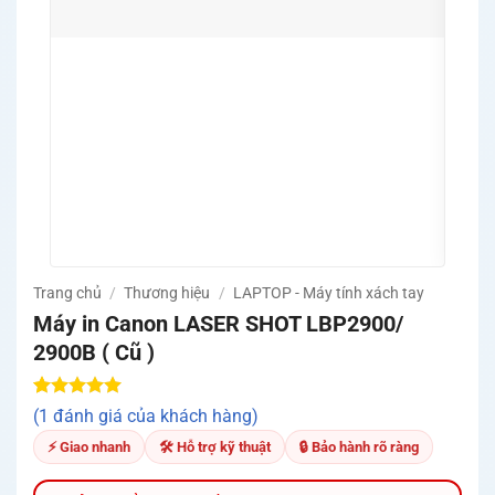
Quà tặ
khuyế
Trang chủ
/
Thương hiệu
/
LAPTOP - Máy tính xách tay
Máy in Canon LASER SHOT LBP2900/
2900B ( Cũ )
5.00
1
trên 5
(1 đánh giá của khách hàng)
dựa trên
đánh giá
⚡ Giao nhanh
🛠 Hỗ trợ kỹ thuật
🔒 Bảo hành rõ ràng