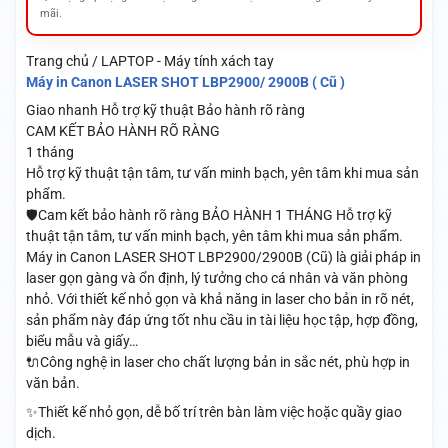
mãi.
Trang chủ / LAPTOP - Máy tính xách tay
Máy in Canon LASER SHOT LBP2900/ 2900B ( Cũ )
Giao nhanh
Hỗ trợ kỹ thuật
Bảo hành rõ ràng
CAM KẾT BẢO HÀNH RÕ RÀNG
1 tháng
Hỗ trợ kỹ thuật tận tâm, tư vấn minh bạch, yên tâm khi mua sản
phẩm.
🛡️Cam kết bảo hành rõ ràng BẢO HÀNH 1 THÁNG Hỗ trợ kỹ
thuật tận tâm, tư vấn minh bạch, yên tâm khi mua sản phẩm.
Máy in Canon LASER SHOT LBP2900/2900B (Cũ) là giải pháp in
laser gọn gàng và ổn định, lý tưởng cho cá nhân và văn phòng
nhỏ. Với thiết kế nhỏ gọn và khả năng in laser cho bản in rõ nét,
sản phẩm này đáp ứng tốt nhu cầu in tài liệu học tập, hợp đồng,
biểu mẫu và giấy…
🔌Công nghệ in laser cho chất lượng bản in sắc nét, phù hợp in
văn bản.
✨Thiết kế nhỏ gọn, dễ bố trí trên bàn làm việc hoặc quầy giao
dịch.