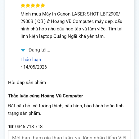
Được xếp
Mình mua Máy in Canon LASER SHOT LBP2900/
hạng
5
5
2900B ( Cũ ) ở Hoàng Vũ Computer, máy đẹp, cấu
sao
hình phù hợp nhu cầu học tập và làm việc. Tìm tại
linh kiện laptop Quảng Ngãi khá yên tâm.
Đang tải...
Thảo luận
•
14/05/2026
Hỏi đáp sản phẩm
Thảo luận cùng Hoàng Vũ Computer
Đặt câu hỏi về tương thích, cấu hình, bảo hành hoặc tình
trạng sản phẩm.
☎ 0345 718 718