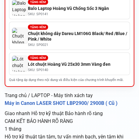
TẶNG KÈM
Balo Laptop Hoàng Vũ Chống Sốc 3 Ngăn
SKU: SP0141
TẶNG KÈM
Chuột không dây Dareu LM106G Black/ Red /Blue /
Pink / White
SKU: SP0021
TẶNG KÈM
Lót chuột Hoàng Vũ 25x30 3mm Vàng đen
SKU: SP0140
Quà tặng áp dụng theo nội dung và điều kiện của chương trình khuyến mãi.
Trang chủ / LAPTOP - Máy tính xách tay
Máy in Canon LASER SHOT LBP2900/ 2900B ( Cũ )
Giao nhanh
Hỗ trợ kỹ thuật
Bảo hành rõ ràng
CAM KẾT BẢO HÀNH RÕ RÀNG
1 tháng
Hỗ trợ kỹ thuật tận tâm, tư vấn minh bạch, yên tâm khi