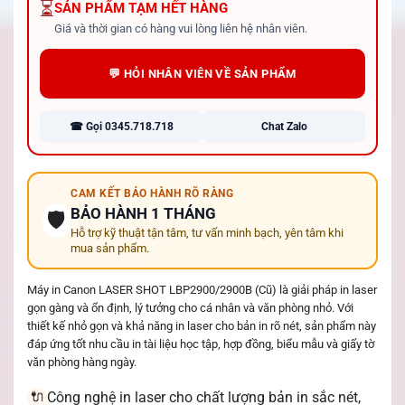
⏳
SẢN PHẨM TẠM HẾT HÀNG
Giá và thời gian có hàng vui lòng liên hệ nhân viên.
💬 HỎI NHÂN VIÊN VỀ SẢN PHẨM
☎ Gọi 0345.718.718
Chat Zalo
CAM KẾT BẢO HÀNH RÕ RÀNG
BẢO HÀNH 1 THÁNG
🛡️
Hỗ trợ kỹ thuật tận tâm, tư vấn minh bạch, yên tâm khi
mua sản phẩm.
Máy in Canon LASER SHOT LBP2900/2900B (Cũ) là giải pháp in laser
gọn gàng và ổn định, lý tưởng cho cá nhân và văn phòng nhỏ. Với
thiết kế nhỏ gọn và khả năng in laser cho bản in rõ nét, sản phẩm này
đáp ứng tốt nhu cầu in tài liệu học tập, hợp đồng, biểu mẫu và giấy tờ
văn phòng hàng ngày.
Công nghệ in laser cho chất lượng bản in sắc nét,
🔌