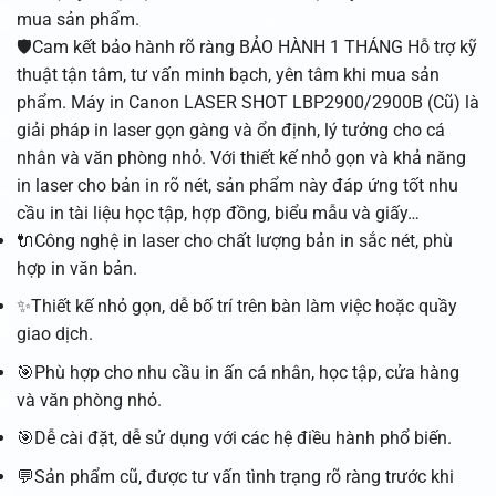
mua sản phẩm.
🛡️Cam kết bảo hành rõ ràng BẢO HÀNH 1 THÁNG Hỗ trợ kỹ
thuật tận tâm, tư vấn minh bạch, yên tâm khi mua sản
phẩm. Máy in Canon LASER SHOT LBP2900/2900B (Cũ) là
giải pháp in laser gọn gàng và ổn định, lý tưởng cho cá
nhân và văn phòng nhỏ. Với thiết kế nhỏ gọn và khả năng
in laser cho bản in rõ nét, sản phẩm này đáp ứng tốt nhu
cầu in tài liệu học tập, hợp đồng, biểu mẫu và giấy…
🔌Công nghệ in laser cho chất lượng bản in sắc nét, phù
hợp in văn bản.
✨Thiết kế nhỏ gọn, dễ bố trí trên bàn làm việc hoặc quầy
giao dịch.
🎯Phù hợp cho nhu cầu in ấn cá nhân, học tập, cửa hàng
và văn phòng nhỏ.
🎯Dễ cài đặt, dễ sử dụng với các hệ điều hành phổ biến.
💬Sản phẩm cũ, được tư vấn tình trạng rõ ràng trước khi