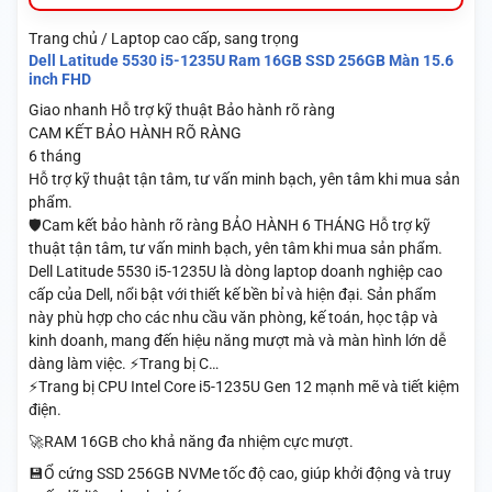
Trang chủ / Laptop cao cấp, sang trọng
Dell Latitude 5530 i5-1235U Ram 16GB SSD 256GB Màn 15.6
inch FHD
Giao nhanh
Hỗ trợ kỹ thuật
Bảo hành rõ ràng
CAM KẾT BẢO HÀNH RÕ RÀNG
6 tháng
Hỗ trợ kỹ thuật tận tâm, tư vấn minh bạch, yên tâm khi mua sản
phẩm.
🛡️Cam kết bảo hành rõ ràng BẢO HÀNH 6 THÁNG Hỗ trợ kỹ
thuật tận tâm, tư vấn minh bạch, yên tâm khi mua sản phẩm.
Dell Latitude 5530 i5-1235U là dòng laptop doanh nghiệp cao
cấp của Dell, nổi bật với thiết kế bền bỉ và hiện đại. Sản phẩm
này phù hợp cho các nhu cầu văn phòng, kế toán, học tập và
kinh doanh, mang đến hiệu năng mượt mà và màn hình lớn dễ
dàng làm việc. ⚡Trang bị C…
⚡Trang bị CPU Intel Core i5-1235U Gen 12 mạnh mẽ và tiết kiệm
điện.
🚀RAM 16GB cho khả năng đa nhiệm cực mượt.
💾Ổ cứng SSD 256GB NVMe tốc độ cao, giúp khởi động và truy