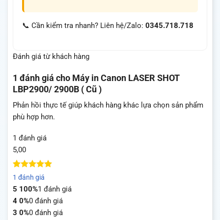
📞 Cần kiểm tra nhanh? Liên hệ/Zalo:
0345.718.718
Đánh giá từ khách hàng
1 đánh giá cho
Máy in Canon LASER SHOT
LBP2900/ 2900B ( Cũ )
Phản hồi thực tế giúp khách hàng khác lựa chọn sản phẩm
phù hợp hơn.
1 đánh giá
5,00
5
1
trên 5
1 đánh giá
dựa trên
5
100%
1 đánh giá
đánh giá
4
0%
0 đánh giá
3
0%
0 đánh giá