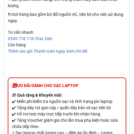
lượng.
🔌Gói hàng bao gồm bộ đổi nguồn AC, tiện lợi cho việc sử dụng
ngay.
Tư vấn nhanh
0345 718 718
Chat Zalo
Còn hàng
Thêm vào giỏ
Thanh toán ngay
Xem chi tiết
ƯU ĐÃI DÀNH CHO SẠC LAPTOP
🎁
Quà tặng & Khuyến mãi:
✔️ Miễn phí kiểm tra nguồn sạc và tình trạng pin laptop
✔️ Tặng dây rút gọn cáp / quấn dây bảo vệ sạc tiện lợi
✔️ Hỗ trợ test máy trực tiếp trước khi nhận hàng
✔️ Tặng Voucher giảm giá cho lần mua phụ kiện hoặc sửa
chữa tiếp theo
⚡ Sạc laptop chất lượng cao – điện áp ổn định – tương