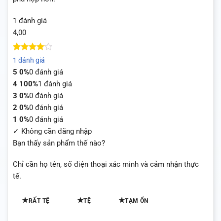
1 đánh giá
4,00
4
1
trên 5
1 đánh giá
dựa trên
5
0%
0 đánh giá
đánh giá
4
100%
1 đánh giá
3
0%
0 đánh giá
2
0%
0 đánh giá
1
0%
0 đánh giá
✓ Không cần đăng nhập
Bạn thấy sản phẩm thế nào?
Chỉ cần họ tên, số điện thoại xác minh và cảm nhận thực
tế.
★
★
★
RẤT TỆ
TỆ
TẠM ỔN