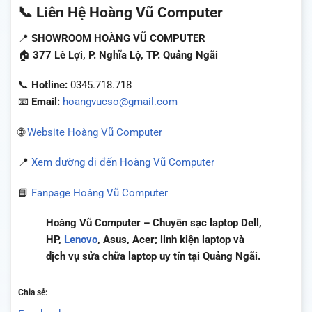
📞 Liên Hệ Hoàng Vũ Computer
📍
SHOWROOM HOÀNG VŨ COMPUTER
🏠
377 Lê Lợi, P. Nghĩa Lộ, TP. Quảng Ngãi
📞
Hotline:
0345.718.718
📧
Email:
hoangvucso@gmail.com
🌐
Website Hoàng Vũ Computer
📍
Xem đường đi đến Hoàng Vũ Computer
📘
Fanpage Hoàng Vũ Computer
Hoàng Vũ Computer – Chuyên sạc laptop Dell,
HP,
Lenovo
, Asus, Acer; linh kiện laptop và
dịch vụ sửa chữa laptop uy tín tại Quảng Ngãi.
Chia sẻ: