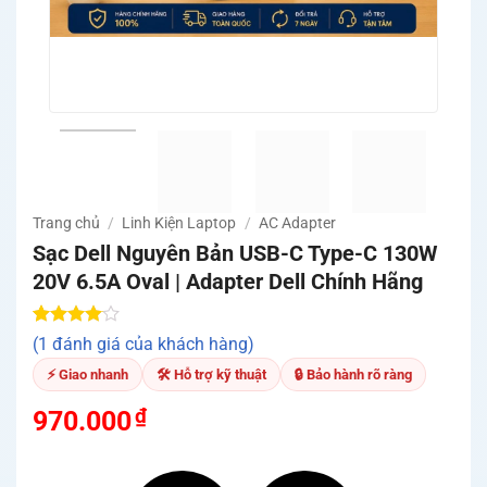
Trang chủ
/
Linh Kiện Laptop
/
AC Adapter
Sạc Dell Nguyên Bản USB-C Type-C 130W
20V 6.5A Oval | Adapter Dell Chính Hãng
4.00
1
trên
(1 đánh giá của khách hàng)
5 dựa
trên
đánh
⚡ Giao nhanh
🛠 Hỗ trợ kỹ thuật
🔒 Bảo hành rõ ràng
giá
₫
970.000