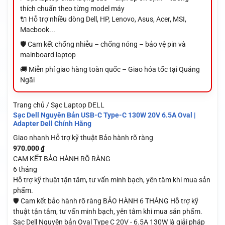
thích chuẩn theo từng model máy
🔌 Hỗ trợ nhiều dòng Dell, HP, Lenovo, Asus, Acer, MSI,
Macbook...
🛡️ Cam kết chống nhiễu – chống nóng – bảo vệ pin và
mainboard laptop
🚚 Miễn phí giao hàng toàn quốc – Giao hỏa tốc tại Quảng
Ngãi
Trang chủ / Sạc Laptop DELL
Sạc Dell Nguyên Bản USB-C Type-C 130W 20V 6.5A Oval |
Adapter Dell Chính Hãng
Giao nhanh
Hỗ trợ kỹ thuật
Bảo hành rõ ràng
970.000
₫
CAM KẾT BẢO HÀNH RÕ RÀNG
6 tháng
Hỗ trợ kỹ thuật tận tâm, tư vấn minh bạch, yên tâm khi mua sản
phẩm.
🛡️ Cam kết bảo hành rõ ràng BẢO HÀNH 6 THÁNG Hỗ trợ kỹ
thuật tận tâm, tư vấn minh bạch, yên tâm khi mua sản phẩm.
Sạc Dell Nguyên bản Oval Type C 20V - 6.5A 130W là giải pháp