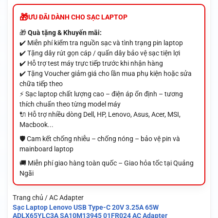
ƯU ĐÃI DÀNH CHO SẠC LAPTOP
🎁
Quà tặng & Khuyến mãi:
✔️ Miễn phí kiểm tra nguồn sạc và tình trạng pin laptop
✔️ Tặng dây rút gọn cáp / quấn dây bảo vệ sạc tiện lợi
✔️ Hỗ trợ test máy trực tiếp trước khi nhận hàng
✔️ Tặng Voucher giảm giá cho lần mua phụ kiện hoặc sửa
chữa tiếp theo
⚡ Sạc laptop chất lượng cao – điện áp ổn định – tương
thích chuẩn theo từng model máy
🔌 Hỗ trợ nhiều dòng Dell, HP, Lenovo, Asus, Acer, MSI,
Macbook...
🛡️ Cam kết chống nhiễu – chống nóng – bảo vệ pin và
mainboard laptop
🚚 Miễn phí giao hàng toàn quốc – Giao hỏa tốc tại Quảng
Ngãi
Trang chủ / AC Adapter
Sạc Laptop Lenovo USB Type-C 20V 3.25A 65W
ADLX65YLC3A SA10M13945 01FR024 AC Adapter