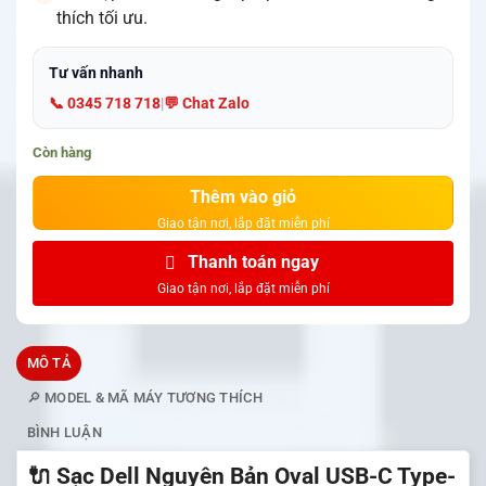
thích tối ưu.
Tư vấn nhanh
📞 0345 718 718
|
💬 Chat Zalo
Còn hàng
Thêm vào giỏ
Thanh toán ngay
MÔ TẢ
🔎 MODEL & MÃ MÁY TƯƠNG THÍCH
BÌNH LUẬN
🔌 Sạc Dell Nguyên Bản Oval USB-C Type-