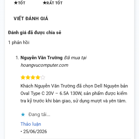
★
★
TỐT
RẤT TỐT
VIẾT ĐÁNH GIÁ
Đánh giá đã được chia sẻ
1 phản hồi
Nguyễn Văn Trường
Đã mua tại
hoangvucomputer.com
Được
Khách Nguyễn Văn Trường đã chọn Dell Nguyên bản
xếp hạng
Oval Type C 20V – 6.5A 130W, sản phẩm được kiểm
4
5 sao
tra kỹ trước khi bàn giao, sử dụng mượt và yên tâm.
Đang tải...
Thảo luận
•
25/06/2026