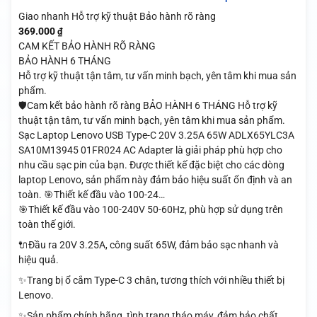
Giao nhanh
Hỗ trợ kỹ thuật
Bảo hành rõ ràng
369.000
₫
CAM KẾT BẢO HÀNH RÕ RÀNG
BẢO HÀNH 6 THÁNG
Hỗ trợ kỹ thuật tận tâm, tư vấn minh bạch, yên tâm khi mua sản
phẩm.
🛡️Cam kết bảo hành rõ ràng BẢO HÀNH 6 THÁNG Hỗ trợ kỹ
thuật tận tâm, tư vấn minh bạch, yên tâm khi mua sản phẩm.
Sạc Laptop Lenovo USB Type-C 20V 3.25A 65W ADLX65YLC3A
SA10M13945 01FR024 AC Adapter là giải pháp phù hợp cho
nhu cầu sạc pin của bạn. Được thiết kế đặc biệt cho các dòng
laptop Lenovo, sản phẩm này đảm bảo hiệu suất ổn định và an
toàn. 🎯Thiết kế đầu vào 100-24…
🎯Thiết kế đầu vào 100-240V 50-60Hz, phù hợp sử dụng trên
toàn thế giới.
🔌Đầu ra 20V 3.25A, công suất 65W, đảm bảo sạc nhanh và
hiệu quả.
✨Trang bị ổ cắm Type-C 3 chân, tương thích với nhiều thiết bị
Lenovo.
✨Sản phẩm chính hãng, tình trạng tháo máy, đảm bảo chất