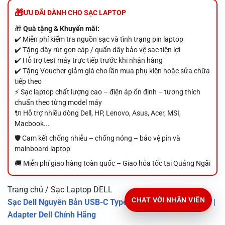
ƯU ĐÃI DÀNH CHO SẠC LAPTOP
🎁
Quà tặng & Khuyến mãi:
✔️ Miễn phí kiểm tra nguồn sạc và tình trạng pin laptop
✔️ Tặng dây rút gọn cáp / quấn dây bảo vệ sạc tiện lợi
✔️ Hỗ trợ test máy trực tiếp trước khi nhận hàng
✔️ Tặng Voucher giảm giá cho lần mua phụ kiện hoặc sửa chữa
tiếp theo
⚡ Sạc laptop chất lượng cao – điện áp ổn định – tương thích
chuẩn theo từng model máy
🔌 Hỗ trợ nhiều dòng Dell, HP, Lenovo, Asus, Acer, MSI,
Macbook...
🛡️ Cam kết chống nhiễu – chống nóng – bảo vệ pin và
mainboard laptop
🚚 Miễn phí giao hàng toàn quốc – Giao hỏa tốc tại Quảng Ngãi
Trang chủ / Sạc Laptop DELL
CHAT VỚI NHÂN VIÊN
Sạc Dell Nguyên Bản USB-C Type-C 130W 20V 6.5A Oval |
Adapter Dell Chính Hãng