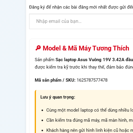
Đăng ký để nhận các bài đăng mới nhất được gửi đế
Nhập email của bạn…
🔎 Model & Mã Máy Tương Thích
Sản phẩm
Sạc laptop Asus Vuông 19V 3.42A đầu
được kiểm tra kỹ trước khi thay thế, đảm bảo đún
Mã sản phẩm / SKU:
1625787577478
Lưu ý quan trọng:
Cùng một model laptop có thể dùng nhiều lo
Cần kiểm tra đúng mã máy, mã màn hình, mã 
Khách hàng nên gửi hình linh kiện cũ hoặc 