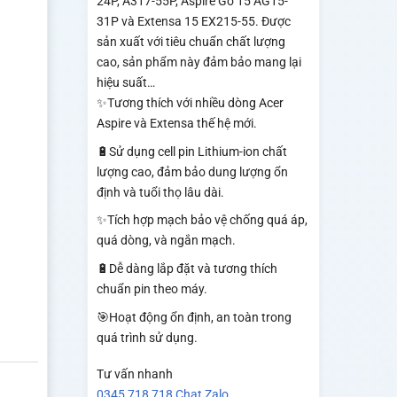
24P, A317-55P, Aspire Go 15 AG15-
31P và Extensa 15 EX215-55. Được
sản xuất với tiêu chuẩn chất lượng
cao, sản phẩm này đảm bảo mang lại
hiệu suất…
✨Tương thích với nhiều dòng Acer
Aspire và Extensa thế hệ mới.
🔋Sử dụng cell pin Lithium-ion chất
lượng cao, đảm bảo dung lượng ổn
định và tuổi thọ lâu dài.
✨Tích hợp mạch bảo vệ chống quá áp,
quá dòng, và ngắn mạch.
🔋Dễ dàng lắp đặt và tương thích
chuẩn pin theo máy.
🎯Hoạt động ổn định, an toàn trong
quá trình sử dụng.
Tư vấn nhanh
0345 718 718
Chat Zalo