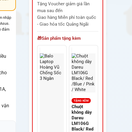
Tặng Voucher giảm giá lần
mua sau đến
Giao hàng Miễn phí toàn quốc
ẩm nhập
 Asus.
- Giao hỏa tốc Quảng Ngãi
ày đảm
Sản phẩm tặng kèm
iều
 cho
1A,
TẶNG KÈM
i vận
Chuột
không dây
Dareu
LM106G
Black/ Red