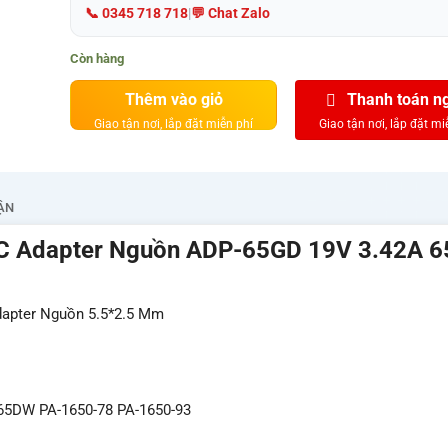
📞 0345 718 718
|
💬 Chat Zalo
Còn hàng
Thêm vào giỏ
Thanh toán n
ẬN
AC Adapter Nguồn ADP-65GD 19V 3.42A 
dapter Nguồn 5.5*2.5 Mm
5DW PA-1650-78 PA-1650-93