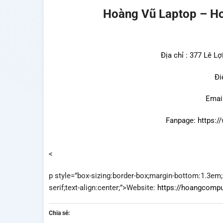
Hoàng Vũ Laptop – H
Địa chỉ : 377 Lê Lợ
Đi
Emai
Fanpage:
https:
<
p style=”box-sizing:border-box;margin-bottom:1.3em;
serif;text-align:center;”>
Website:
https://hoangcomp
Chia sẻ: