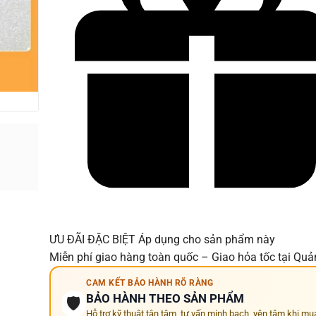
ƯU ĐÃI ĐẶC BIỆT
Áp dụng cho sản phẩm này
Miễn phí giao hàng toàn quốc – Giao hỏa tốc tại Qu
CAM KẾT BẢO HÀNH RÕ RÀNG
BẢO HÀNH THEO SẢN PHẨM
🛡️
Hỗ trợ kỹ thuật tận tâm, tư vấn minh bạch, yên tâm khi mu