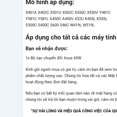
Mô hình áp dụng:
X401A X402C X501U X502C X550C X550V Y481C
Y581C Y581L A450C A450V X32U K455L K555L
S300C S400C S600 S46C W419L W519L
Áp dụng cho tất cả các máy tính
Bạn sẽ nhận được:
1x Bộ sạc chuyển đổi Asus 65W
Kính gửi người mua có giá trị, cảm ơn bạn đã xem tr
phẩm chất lượng cao. Chúng tôi hứa tất cả các Mặt
hoạt động theo đơn đặt hàng..
Nếu bạn có bất kỳ mối quan tâm nào về mặt hàng của c
chúng tôi sẽ trả lời bạn muộn trong vài giờ, cảm ơn 
“SỰ HÀI LÒNG VÀ HIỆU QUẢ CÔNG VIỆC CỦA 