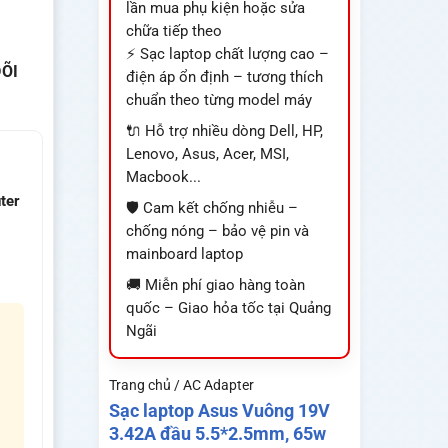
lần mua phụ kiện hoặc sửa
chữa tiếp theo
⚡ Sạc laptop chất lượng cao –
ÕI
điện áp ổn định – tương thích
chuẩn theo từng model máy
🔌 Hỗ trợ nhiều dòng Dell, HP,
Lenovo, Asus, Acer, MSI,
Macbook...
ter
🛡️ Cam kết chống nhiễu –
chống nóng – bảo vệ pin và
mainboard laptop
🚚 Miễn phí giao hàng toàn
quốc – Giao hỏa tốc tại Quảng
Ngãi
Trang chủ / AC Adapter
Sạc laptop Asus Vuông 19V
3.42A đầu 5.5*2.5mm, 65w