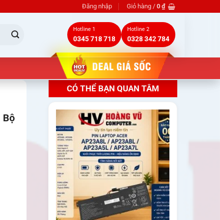
Đăng nhập
Giỏ hàng /
0
₫
Hotline 1
Hotline 2
0345 718 718
0328 342 784
CÓ THỂ BẠN QUAN TÂM
– Bộ