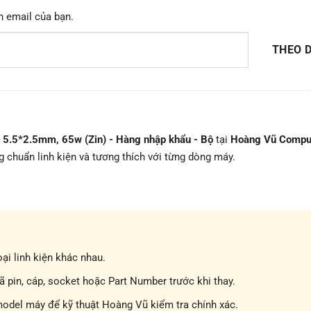
n email của bạn.
THEO D
 5.5*2.5mm, 65w (Zin) - Hàng nhập khẩu - Bộ
tại
Hoàng Vũ Compu
g chuẩn linh kiện và tương thích với từng dòng máy.
ại linh kiện khác nhau.
pin, cáp, socket hoặc Part Number trước khi thay.
model máy để kỹ thuật Hoàng Vũ kiểm tra chính xác.