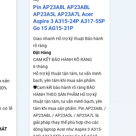
Pin AP23A8L AP23ABL
AP23A5L AP23A7L Acer
Aspire 3 A315-24P A317-55P
Go 15 AG15-31P
Giao nhanh
Hỗ trợ kỹ thuật
Bảo hành
rõ ràng
Đặt Hàng
CAM KẾT BẢO HÀNH RÕ RÀNG
6 tháng
Hỗ trợ kỹ thuật tận tâm, tư vấn minh
à sản
bạch, yên tâm khi mua sản phẩm.
🛡️Cam kết bảo hành rõ ràng BẢO
100%
HÀNH THEO SẢN PHẨM Hỗ trợ kỹ
thuật tận tâm, tư vấn minh bạch, yên
n có lẽ
tâm khi mua sản phẩm. Pin AP23A8L /
AP23ABL / AP23A5L / AP23A7L là
giải pháp thay thế phù hợp cho các
HÁT
dòng laptop Acer như Aspire 3 A315-