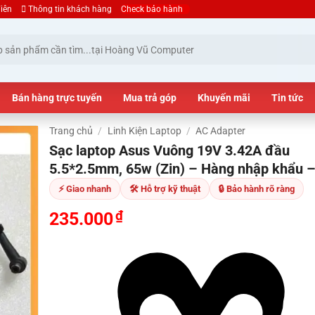
iên
Thông tin khách hàng
Check bảo hành
Bán hàng trực tuyến
Mua trả góp
Khuyến mãi
Tin tức
Trang chủ
/
Linh Kiện Laptop
/
AC Adapter
Sạc laptop Asus Vuông 19V 3.42A đầu
5.5*2.5mm, 65w (Zin) – Hàng nhập khẩu 
⚡ Giao nhanh
🛠 Hỗ trợ kỹ thuật
🔒 Bảo hành rõ ràng
₫
235.000