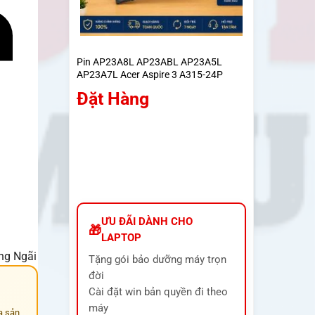
Pin AP23A8L AP23ABL AP23A5L
AP23A7L Acer Aspire 3 A315-24P
A317-55P Go 15 AG15-31P
Đặt Hàng
ƯU ĐÃI DÀNH CHO
LAPTOP
ảng Ngãi
Tặng gói bảo dưỡng máy trọn
đời
Cài đặt win bản quyền đi theo
máy
a sản