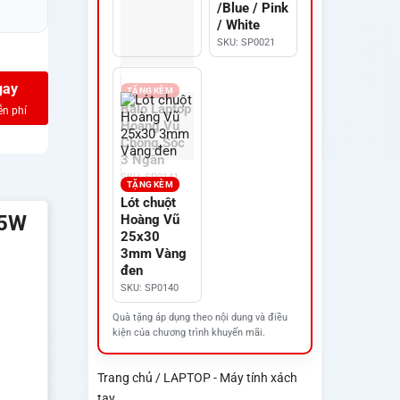
/Blue / Pink
/ White
SKU: SP0021
gay
TẶNG KÈM
Balo Laptop
Hoàng Vũ
Chống Sốc
3 Ngăn
SKU: SP0141
TẶNG KÈM
Lót chuột
65W
Hoàng Vũ
25x30
3mm Vàng
đen
SKU: SP0140
Quà tặng áp dụng theo nội dung và điều
kiện của chương trình khuyến mãi.
Trang chủ / LAPTOP - Máy tính xách
tay