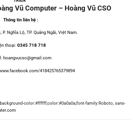
TRIỂN”
oàng Vũ Computer – Hoàng Vũ CSO
Thông tin liên hệ :
i, P. Nghĩa Lộ, TP. Quảng Ngãi, Việt Nam.
ện thoại:
0345 718 718
l: hoangvucso@gmail.com
//www.facebook.com/418425765379894
background-color:#ffffff;color:#0a0a0a;font-family:Roboto, sans-
uter.com