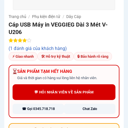
Trang chủ
/
Phụ kiện điện tử
/
Dây Cáp
Cáp USB Máy in VEGGIEG Dài 3 Mét V-
U206
4.00
1
trên
(1 đánh giá của khách hàng)
5 dựa
trên
đánh
⚡ Giao nhanh
🛠 Hỗ trợ kỹ thuật
🔒 Bảo hành rõ ràng
giá
⏳
SẢN PHẨM TẠM HẾT HÀNG
Giá và thời gian có hàng vui lòng liên hệ nhân viên.
💬 HỎI NHÂN VIÊN VỀ SẢN PHẨM
☎ Gọi 0345.718.718
Chat Zalo