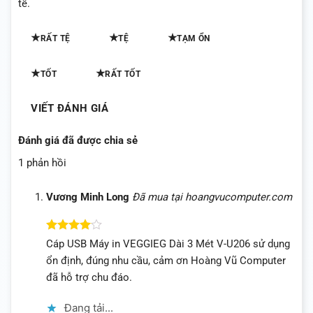
tế.
★
★
★
RẤT TỆ
TỆ
TẠM ỔN
★
★
TỐT
RẤT TỐT
VIẾT ĐÁNH GIÁ
Đánh giá đã được chia sẻ
1 phản hồi
Vương Minh Long
Đã mua tại hoangvucomputer.com
Được
Cáp USB Máy in VEGGIEG Dài 3 Mét V-U206 sử dụng
xếp hạng
ổn định, đúng nhu cầu, cảm ơn Hoàng Vũ Computer
4
5 sao
đã hỗ trợ chu đáo.
Đang tải...