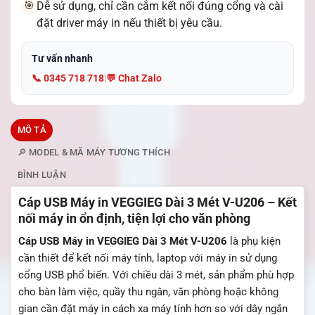
Dễ sử dụng, chỉ cần cắm kết nối đúng cổng và cài
🎯
đặt driver máy in nếu thiết bị yêu cầu.
Tư vấn nhanh
📞 0345 718 718
|
💬 Chat Zalo
MÔ TẢ
🔎 MODEL & MÃ MÁY TƯƠNG THÍCH
BÌNH LUẬN
Cáp USB Máy in VEGGIEG Dài 3 Mét V-U206 – Kết
nối máy in ổn định, tiện lợi cho văn phòng
Cáp USB Máy in VEGGIEG Dài 3 Mét V-U206
là phụ kiện
cần thiết để kết nối máy tính, laptop với máy in sử dụng
cổng USB phổ biến. Với chiều dài 3 mét, sản phẩm phù hợp
cho bàn làm việc, quầy thu ngân, văn phòng hoặc không
gian cần đặt máy in cách xa máy tính hơn so với dây ngắn