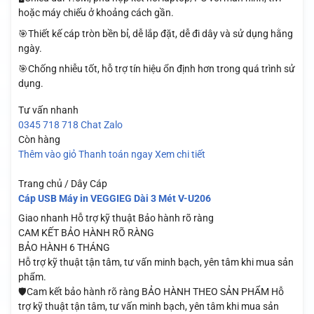
hoặc máy chiếu ở khoảng cách gần.
🎯Thiết kế cáp tròn bền bỉ, dễ lắp đặt, dễ đi dây và sử dụng hằng
ngày.
🎯Chống nhiễu tốt, hỗ trợ tín hiệu ổn định hơn trong quá trình sử
dụng.
Tư vấn nhanh
0345 718 718
Chat Zalo
Còn hàng
Thêm vào giỏ
Thanh toán ngay
Xem chi tiết
Trang chủ / Dây Cáp
Cáp USB Máy in VEGGIEG Dài 3 Mét V-U206
Giao nhanh
Hỗ trợ kỹ thuật
Bảo hành rõ ràng
CAM KẾT BẢO HÀNH RÕ RÀNG
BẢO HÀNH 6 THÁNG
Hỗ trợ kỹ thuật tận tâm, tư vấn minh bạch, yên tâm khi mua sản
phẩm.
🛡️Cam kết bảo hành rõ ràng BẢO HÀNH THEO SẢN PHẨM Hỗ
trợ kỹ thuật tận tâm, tư vấn minh bạch, yên tâm khi mua sản