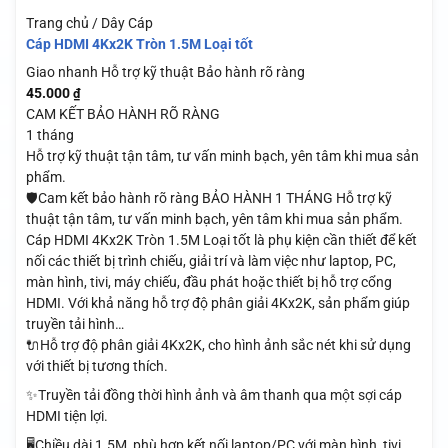
Trang chủ / Dây Cáp
Cáp HDMI 4Kx2K Tròn 1.5M Loại tốt
Giao nhanh
Hỗ trợ kỹ thuật
Bảo hành rõ ràng
45.000
₫
CAM KẾT BẢO HÀNH RÕ RÀNG
1 tháng
Hỗ trợ kỹ thuật tận tâm, tư vấn minh bạch, yên tâm khi mua sản
phẩm.
🛡️Cam kết bảo hành rõ ràng BẢO HÀNH 1 THÁNG Hỗ trợ kỹ
thuật tận tâm, tư vấn minh bạch, yên tâm khi mua sản phẩm.
Cáp HDMI 4Kx2K Tròn 1.5M Loại tốt là phụ kiện cần thiết để kết
nối các thiết bị trình chiếu, giải trí và làm việc như laptop, PC,
màn hình, tivi, máy chiếu, đầu phát hoặc thiết bị hỗ trợ cổng
HDMI. Với khả năng hỗ trợ độ phân giải 4Kx2K, sản phẩm giúp
truyền tải hình…
🔌Hỗ trợ độ phân giải 4Kx2K, cho hình ảnh sắc nét khi sử dụng
với thiết bị tương thích.
✨Truyền tải đồng thời hình ảnh và âm thanh qua một sợi cáp
HDMI tiện lợi.
🖥️Chiều dài 1.5M, phù hợp kết nối laptop/PC với màn hình, tivi