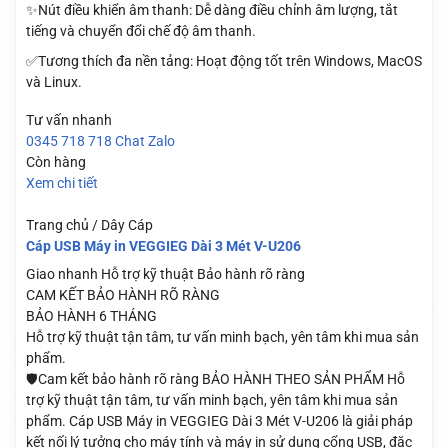
✨Nút điều khiển âm thanh: Dễ dàng điều chỉnh âm lượng, tắt
tiếng và chuyển đổi chế độ âm thanh.
✅Tương thích đa nền tảng: Hoạt động tốt trên Windows, MacOS
và Linux.
Tư vấn nhanh
0345 718 718
Chat Zalo
Còn hàng
Xem chi tiết
Trang chủ / Dây Cáp
Cáp USB Máy in VEGGIEG Dài 3 Mét V-U206
Giao nhanh
Hỗ trợ kỹ thuật
Bảo hành rõ ràng
CAM KẾT BẢO HÀNH RÕ RÀNG
BẢO HÀNH 6 THÁNG
Hỗ trợ kỹ thuật tận tâm, tư vấn minh bạch, yên tâm khi mua sản
phẩm.
🛡️Cam kết bảo hành rõ ràng BẢO HÀNH THEO SẢN PHẨM Hỗ
trợ kỹ thuật tận tâm, tư vấn minh bạch, yên tâm khi mua sản
phẩm. Cáp USB Máy in VEGGIEG Dài 3 Mét V-U206 là giải pháp
kết nối lý tưởng cho máy tính và máy in sử dụng cổng USB, đặc