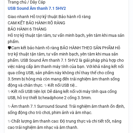
Trang chủ / Dây Cáp
USB Sound Âm thanh 7.1 5HV2
Giao nhanh
Hỗ trợ kỹ thuật
Bảo hành rõ ràng
CAM KẾT BẢO HÀNH RÕ RÀNG
BẢO HÀNH 6 THÁNG
Hỗ trợ kỹ thuật tận tâm, tư vấn minh bạch, yên tâm khi mua sản
phẩm.
🛡️Cam kết bảo hành rõ ràng BẢO HÀNH THEO SẢN PHẨM Hỗ
trợ kỹ thuật tận tâm, tư vấn minh bạch, yên tâm khi mua sản
phẩm. USB Sound Âm thanh 7.1 5HV2 là giải pháp phù hợp cho
việc nâng cấp âm thanh máy tính của bạn. Với khả năng kết nối
qua cổng USB, sản phẩm này không chỉ thay thế cho cổng
3.5mm bị hỏng mà còn mang đến trải nghiệm âm thanh sống
động và chân thực. ✨Kết nối USB tiệ…
✨Kết nối USB tiện lợi: Dễ dàng kết nối với máy tính qua cổng
USB, hỗ trợ thiết bị headphone 2 cổng 3.5mm.
✨Âm thanh 7.1 Surround Sound: Trải nghiệm âm thanh ổn định,
sống động cho trò chơi, phim ảnh và âm nhạc.
✨Chất lượng âm thanh cao: Độ trung thực và chi tiết tốt, nâng
cao trải nghiệm âm nhạc và âm thanh.