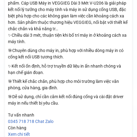
phẩm. Cáp USB Máy in VEGGIEG Dài 3 Mét V-U206 là giải pháp
kết nối lý tưởng cho máy tính và máy in sử dụng cổng USB, đặc
biệt phù hợp cho các không gian làm việc cần khoảng cách xa
hơn. Sản phẩm thuộc thương hiệu VEGGIEG, nổi bật với thiết kế
chắc chắn và khả năng tr…
✨Chiều dài 3 mét, thuận tiện khi bố trí máy in ở khoảng cách xa
máy tính.
🎯Chuyên dùng cho máy in, phù hợp với nhiều dòng máy in có
cổng kết nối USB tương thích.
✨Kết nối ổn định, hỗ trợ truyền dữ liệu in ấn nhanh chóng và
hạn chế gián đoạn.
🎯Thiết kế chắc chắn, phù hợp cho môi trường làm việc văn
phòng, cửa hàng, gia đình.
🎯Dễ sử dụng, chỉ cần cắm kết nối đúng cổng và cài đặt driver
máy in nếu thiết bị yêu cầu.
Tư vấn nhanh
0345 718 718
Chat Zalo
Còn hàng
Xem chi tiết