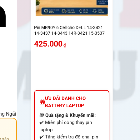
Pin MR90Y 6 Cell cho DELL 14-3421
14-3437 14-3443 14R-3421 15-3537
15-3521 15-3542 15R-5521 15R-5537
425.000
₫
ƯU ĐÃI DÀNH CHO
BATTERY LAPTOP
ảng Ngãi
🎁
Quà tặng & Khuyến mãi:
✔️ Miễn phí công thay pin
laptop
✔️ Tặng kiểm tra độ chai pin
a sản