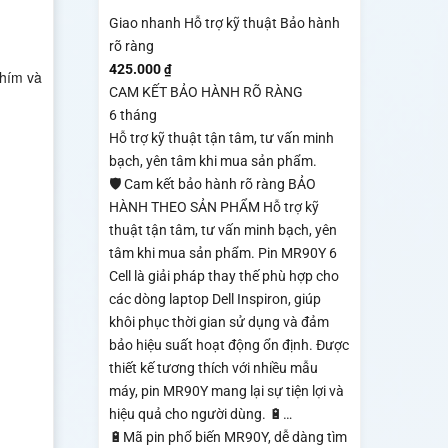
Giao nhanh
Hỗ trợ kỹ thuật
Bảo hành
rõ ràng
425.000
₫
phím và
CAM KẾT BẢO HÀNH RÕ RÀNG
6 tháng
Hỗ trợ kỹ thuật tận tâm, tư vấn minh
bạch, yên tâm khi mua sản phẩm.
🛡️ Cam kết bảo hành rõ ràng BẢO
HÀNH THEO SẢN PHẨM Hỗ trợ kỹ
thuật tận tâm, tư vấn minh bạch, yên
tâm khi mua sản phẩm. Pin MR90Y 6
Cell là giải pháp thay thế phù hợp cho
các dòng laptop Dell Inspiron, giúp
khôi phục thời gian sử dụng và đảm
bảo hiệu suất hoạt động ổn định. Được
thiết kế tương thích với nhiều mẫu
máy, pin MR90Y mang lại sự tiện lợi và
hiệu quả cho người dùng. 🔋…
🔋Mã pin phổ biến MR90Y, dễ dàng tìm