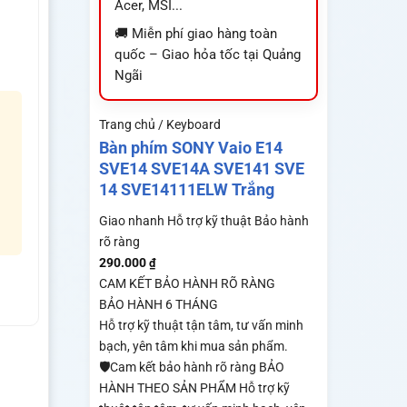
Acer, MSI...
🚚 Miễn phí giao hàng toàn
quốc – Giao hỏa tốc tại Quảng
Ngãi
Trang chủ / Keyboard
Bàn phím SONY Vaio E14
SVE14 SVE14A SVE141 SVE
14 SVE14111ELW Trắng
Giao nhanh
Hỗ trợ kỹ thuật
Bảo hành
rõ ràng
290.000
₫
CAM KẾT BẢO HÀNH RÕ RÀNG
BẢO HÀNH 6 THÁNG
Hỗ trợ kỹ thuật tận tâm, tư vấn minh
bạch, yên tâm khi mua sản phẩm.
🛡️Cam kết bảo hành rõ ràng BẢO
HÀNH THEO SẢN PHẨM Hỗ trợ kỹ