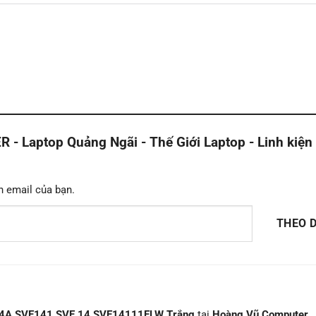
Laptop Quảng Ngãi - Thế Giới Laptop - Linh kiện
n email của bạn.
THEO D
14A SVE141 SVE 14 SVE14111ELW Trắng
tại
Hoàng Vũ Computer