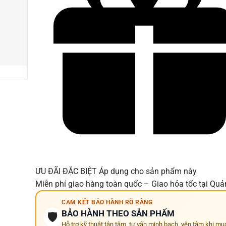
chính xác theo từng model máy
⚡ Hỗ trợ thay lấy liền nhiều dòng Dell, HP, Lenovo,
Asus, Acer, MSI...
🚚 Miễn phí giao hàng toàn quốc – Giao hỏa tốc tại
Quảng Ngãi
ƯU ĐÃI ĐẶC BIỆT
Áp dụng cho sản phẩm này
Miễn phí giao hàng toàn quốc – Giao hỏa tốc tại Qu
CAM KẾT BẢO HÀNH RÕ RÀNG
BẢO HÀNH THEO SẢN PHẨM
🛡️
Hỗ trợ kỹ thuật tận tâm, tư vấn minh bạch, yên tâm khi mu