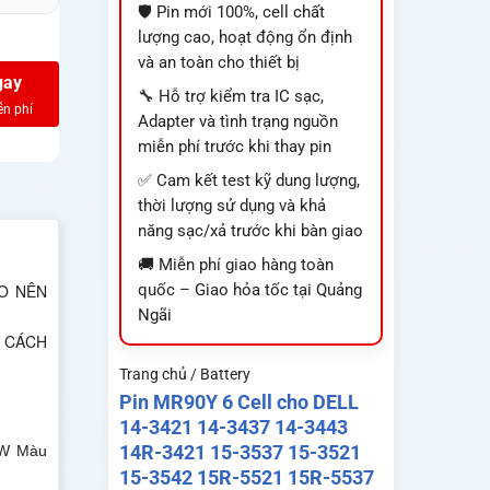
🛡️ Pin mới 100%, cell chất
lượng cao, hoạt động ổn định
và an toàn cho thiết bị
gay
🔧 Hỗ trợ kiểm tra IC sạc,
Adapter và tình trạng nguồn
miễn phí trước khi thay pin
✅ Cam kết test kỹ dung lượng,
thời lượng sử dụng và khả
năng sạc/xả trước khi bàn giao
🚚 Miễn phí giao hàng toàn
ÁO NÊN
quốc – Giao hỏa tốc tại Quảng
Ngãi
ẤU CÁCH
Trang chủ / Battery
Pin MR90Y 6 Cell cho DELL
14-3421 14-3437 14-3443
14R-3421 15-3537 15-3521
LW Màu
15-3542 15R-5521 15R-5537