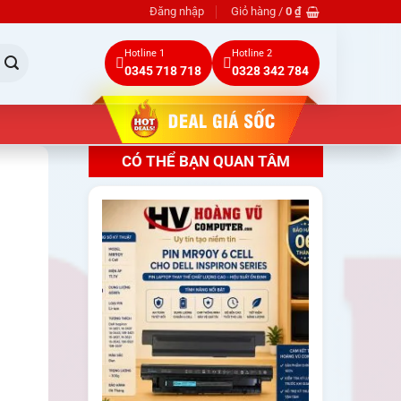
Đăng nhập
Giỏ hàng /
0
₫
Hotline 1
Hotline 2
0345 718 718
0328 342 784
CÓ THỂ BẠN QUAN TÂM