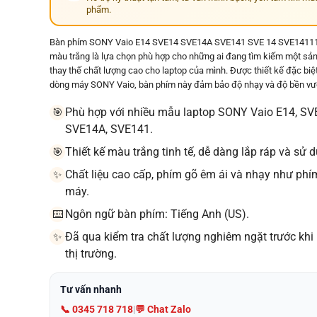
phẩm.
Bàn phím SONY Vaio E14 SVE14 SVE14A SVE141 SVE 14 SVE141
màu trắng là lựa chọn phù hợp cho những ai đang tìm kiếm một s
thay thế chất lượng cao cho laptop của mình. Được thiết kế đặc biệ
dòng máy SONY Vaio, bàn phím này đảm bảo độ nhạy và độ bền vượt
Phù hợp với nhiều mẫu laptop SONY Vaio E14, SV
🎯
SVE14A, SVE141.
Thiết kế màu trắng tinh tế, dễ dàng lắp ráp và sử 
🎯
Chất liệu cao cấp, phím gõ êm ái và nhạy như phí
✨
máy.
Ngôn ngữ bàn phím: Tiếng Anh (US).
⌨️
Đã qua kiểm tra chất lượng nghiêm ngặt trước khi
✨
thị trường.
Tư vấn nhanh
📞 0345 718 718
|
💬 Chat Zalo