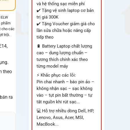
và hệ thống sạc miễn phí
✔️ Tặng vệ sinh laptop cơ bản
trị giá 300K
11ELW
ản phẩm
✔️ Tặng Voucher giảm giá cho
t cho các
lần sửa chữa hoặc nâng cấp
 trội.
tiếp theo
E14,
🔋 Battery Laptop chất lượng
cao – dung lượng chuẩn –
tương thích chính xác theo
dụng.
từng model máy
m theo
⚡ Khắc phục các lỗi:
Pin chai nhanh – báo pin ảo –
không nhận sạc – sạc không
vào – tụt pin bất thường – tự
 bán ra
tắt nguồn khi rút sạc...
💻 Hỗ trợ nhiều dòng Dell, HP,
Lenovo, Asus, Acer, MSI,
MacBook...