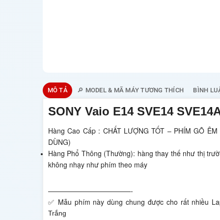
MÔ TẢ
🔎 MODEL & MÃ MÁY TƯƠNG THÍCH
BÌNH LU
SONY Vaio E14 SVE14 SVE14
Hàng Cao Cấp : CHẤT LƯỢNG TỐT – PHÍM GÕ ÊM
DÙNG)
Hàng Phổ Thông (Thường): hàng thay thế như thị trư
không nhạy như phím theo máy
————————————-
✅ Mẫu phím này dùng chung được cho rất nhiều La
Trắng