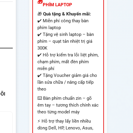
PHÍM LAPTOP
🎁
Quà tặng & Khuyến mãi:
✔️ Miễn phí công thay bàn
phím laptop
✔️ Tặng vệ sinh laptop – bàn
phím – quạt tản nhiệt trị giá
300K
✔️ Hỗ trợ kiểm tra lỗi liệt phím,
chạm phím, mất đèn phím
miễn phí
✔️ Tặng Voucher giảm giá cho
lần sửa chữa / nâng cấp tiếp
theo
ÕI
⌨️ Bàn phím chuẩn zin – gõ
êm tay – tương thích chính xác
theo từng model máy
⚡ Hỗ trợ thay lấy liền nhiều
dòng Dell, HP, Lenovo, Asus,