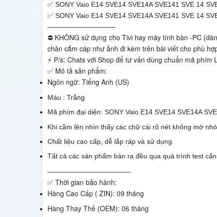
✅
SONY Vaio E14 SVE14 SVE14A SVE141 SVE 14 SV
✅
SONY Vaio E14 SVE14 SVE14A SVE141 SVE 14 SV
——————————
⛔ KHÔNG sử dụng cho Tivi hay máy tính bàn -PC (dành
chân cắm cáp như ảnh đi kèm trên bài viết cho phù hợ
⚡ P/s: Chats với Shop để tư vấn dùng chuẩn mã phím 
✅ Mô tả sản phẩm:
Ngôn ngữ: Tiếng Anh (US)
Màu : Trắng
Mã phím đại diện:
SONY Vaio E14 SVE14 SVE14A SVE
Khi cầm lên nhìn thấy các chữ cái rõ nét không mờ nh
Chất liệu cao cấp, dễ lắp ráp và sử dụng.
Tất cả các sản phẩm bán ra đều qua quá trình test cẩn
————————————-
✅ Thời gian bảo hành:
Hàng Cao Cấp ( ZIN): 09 tháng
Hàng Thay Thế (OEM): 06 tháng