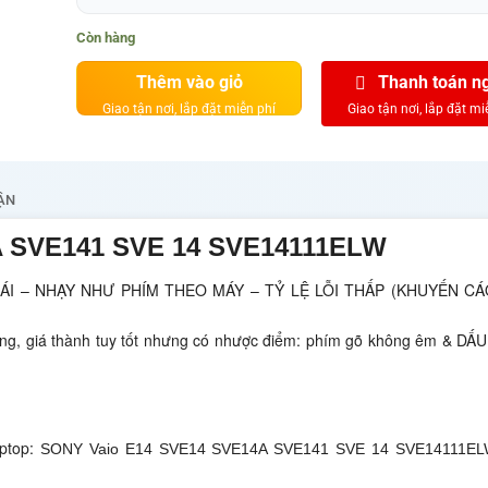
Còn hàng
Thêm vào giỏ
Thanh toán n
ẬN
A SVE141 SVE 14 SVE14111ELW
 ÁI – NHẠY NHƯ PHÍM THEO MÁY – TỶ LỆ LỖI THẤP (KHUYẾN C
ờng, giá thành tuy tốt nhưng có nhược điểm: phím gõ không êm & D
ptop:
SONY Vaio E14 SVE14 SVE14A SVE141 SVE 14 SVE14111E