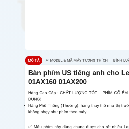
MÔ TẢ
🔎 MODEL & MÃ MÁY TƯƠNG THÍCH
BÌNH LU
Bàn phím US tiếng anh cho L
01AX160 01AX200
Hàng Cao Cấp : CHẤT LƯỢNG TỐT – PHÍM GÕ ÊM
DÙNG)
Hàng Phổ Thông (Thường): hàng thay thế như thị trư
không nhạy như phím theo máy
————————————-
✅ Mẫu phím này dùng chung được cho rất nhiều L