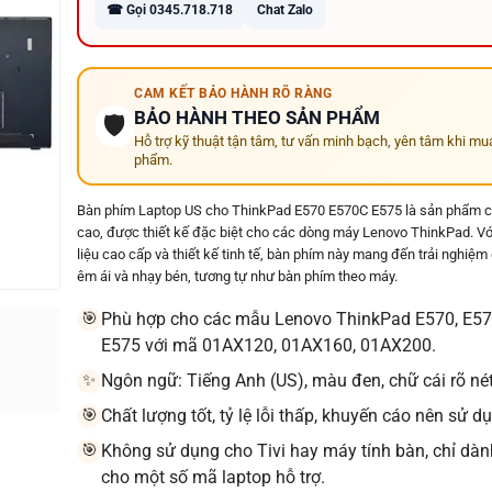
☎ Gọi 0345.718.718
Chat Zalo
CAM KẾT BẢO HÀNH RÕ RÀNG
BẢO HÀNH THEO SẢN PHẨM
🛡️
Hỗ trợ kỹ thuật tận tâm, tư vấn minh bạch, yên tâm khi mu
phẩm.
Bàn phím Laptop US cho ThinkPad E570 E570C E575 là sản phẩm c
cao, được thiết kế đặc biệt cho các dòng máy Lenovo ThinkPad. Vớ
liệu cao cấp và thiết kế tinh tế, bàn phím này mang đến trải nghiệm
êm ái và nhạy bén, tương tự như bàn phím theo máy.
Phù hợp cho các mẫu Lenovo ThinkPad E570, E57
🎯
E575 với mã 01AX120, 01AX160, 01AX200.
Ngôn ngữ: Tiếng Anh (US), màu đen, chữ cái rõ nét
✨
Chất lượng tốt, tỷ lệ lỗi thấp, khuyến cáo nên sử d
🎯
Không sử dụng cho Tivi hay máy tính bàn, chỉ dàn
🎯
cho một số mã laptop hỗ trợ.