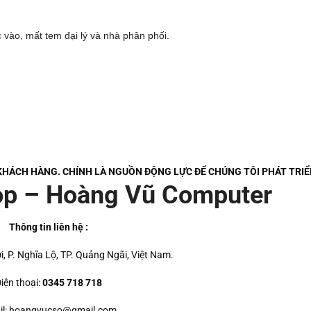
vào, mất tem đại lý và nhà phân phối.
 KHÁCH HÀNG. CHÍNH LÀ NGUỒN ĐỘNG LỰC ĐỂ CHÚNG TÔI PHÁT TRIỂ
op – Hoàng Vũ Computer
Thông tin liên hệ :
ợi, P. Nghĩa Lộ, TP. Quảng Ngãi, Việt Nam.
iện thoại:
0345 718 718
il: hoangvucso@gmail.com