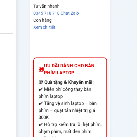
Tư vấn nhanh
0345 718 718
Chat Zalo
Còn hàng
Xem chi tiết
ƯU ĐÃI DÀNH CHO BÁN
PHÍM LAPTOP
🎁
Quà tặng & Khuyến mãi:
✔️ Miễn phí công thay bàn
phím laptop
✔️ Tặng vệ sinh laptop – bàn
phím – quạt tản nhiệt trị giá
300K
✔️ Hỗ trợ kiểm tra lỗi liệt phím,
chạm phím, mất đèn phím