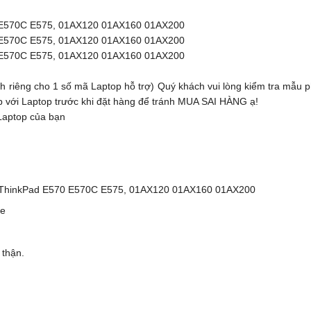
0 E570C E575, 01AX120 01AX160 01AX200
0 E570C E575, 01AX120 01AX160 01AX200
0 E570C E575, 01AX120 01AX160 01AX200
 riêng cho 1 số mã Laptop hỗ trợ) Quý khách vui lòng kiểm tra mẫu 
p với Laptop trước khi đặt hàng để tránh MUA SAI HÀNG ạ!
Laptop của bạn
vo ThinkPad E570 E570C E575, 01AX120 01AX160 01AX200
òe
 thận.