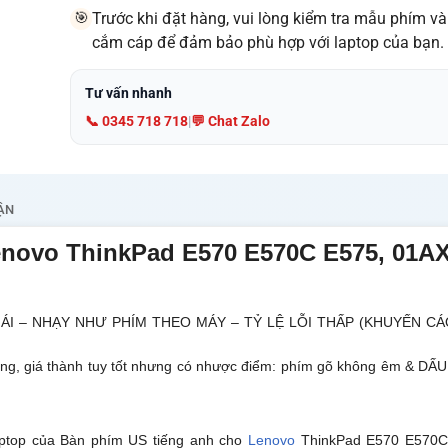
Trước khi đặt hàng, vui lòng kiểm tra mẫu phím v
🎯
cắm cáp để đảm bảo phù hợp với laptop của bạn.
Tư vấn nhanh
📞 0345 718 718
|
💬 Chat Zalo
ẬN
enovo ThinkPad E570 E570C E575, 01A
 ÁI – NHẠY NHƯ PHÍM THEO MÁY – TỶ LỆ LỖI THẤP (KHUYẾN C
ờng, giá thành tuy tốt nhưng có nhược điểm: phím gõ không êm & D
aptop của
Bàn phím US tiếng anh cho
Lenovo
ThinkPad E570 E570C