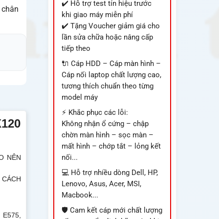
✔️ Hỗ trợ test tín hiệu trước
à chân
khi giao máy miễn phí
✔️ Tặng Voucher giảm giá cho
lần sửa chữa hoặc nâng cấp
tiếp theo
🔌 Cáp HDD – Cáp màn hình –
Cáp nối laptop chất lượng cao,
tương thích chuẩn theo từng
model máy
⚡ Khắc phục các lỗi:
X120
Không nhận ổ cứng – chập
chờn màn hình – sọc màn –
mất hình – chớp tắt – lỏng kết
nối...
ÁO NÊN
💻 Hỗ trợ nhiều dòng Dell, HP,
ẤU CÁCH
Lenovo, Asus, Acer, MSI,
Macbook...
🛡️ Cam kết cáp mới chất lượng
 E575,