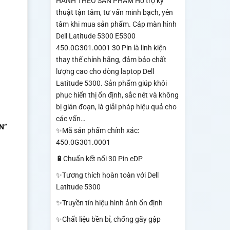
HÀNH THEO SẢN PHẨM Hỗ trợ kỹ
thuật tận tâm, tư vấn minh bạch, yên
tâm khi mua sản phẩm. Cáp màn hình
Dell Latitude 5300 E5300
450.0G301.0001 30 Pin là linh kiện
thay thế chính hãng, đảm bảo chất
lượng cao cho dòng laptop Dell
Latitude 5300. Sản phẩm giúp khôi
phục hiển thị ổn định, sắc nét và không
bị gián đoạn, là giải pháp hiệu quả cho
các vấn…
N”
✨Mã sản phẩm chính xác:
450.0G301.0001
🔋Chuẩn kết nối 30 Pin eDP
✨Tương thích hoàn toàn với Dell
Latitude 5300
✨Truyền tín hiệu hình ảnh ổn định
✨Chất liệu bền bỉ, chống gãy gập