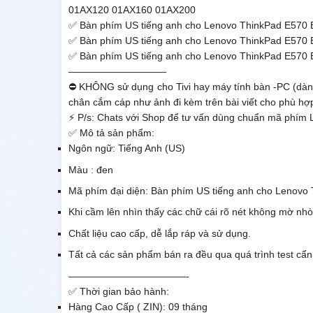
01AX120 01AX160 01AX200
✅
Bàn phím US tiếng anh cho Lenovo ThinkPad E57
✅
Bàn phím US tiếng anh cho Lenovo ThinkPad E57
✅
Bàn phím US tiếng anh cho Lenovo ThinkPad E57
——————————
⛔ KHÔNG sử dụng cho Tivi hay máy tính bàn -PC (dành
chân cắm cáp như ảnh đi kèm trên bài viết cho phù hợ
⚡ P/s: Chats với Shop để tư vấn dùng chuẩn mã phím 
✅ Mô tả sản phẩm:
Ngôn ngữ: Tiếng Anh (US)
Màu : đen
Mã phím đại diện: Bàn phím US tiếng anh cho Leno
Khi cầm lên nhìn thấy các chữ cái rõ nét không mờ nh
Chất liệu cao cấp, dễ lắp ráp và sử dụng.
Tất cả các sản phẩm bán ra đều qua quá trình test cẩn
————————————-
✅ Thời gian bảo hành:
Hàng Cao Cấp ( ZIN): 09 tháng