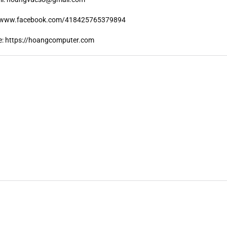
//www.facebook.com/418425765379894
e:
https://hoangcomputer.com