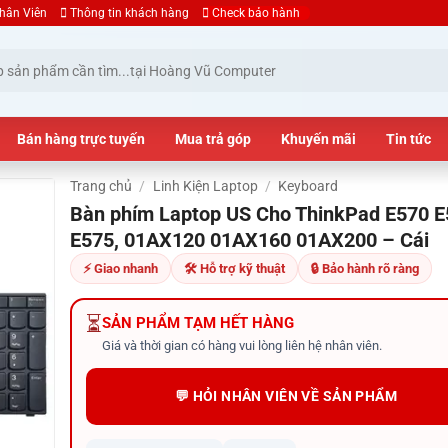
hân Viên
Thông tin khách hàng
Check bảo hành
Bán hàng trực tuyến
Mua trả góp
Khuyến mãi
Tin tức
Trang chủ
/
Linh Kiện Laptop
/
Keyboard
Bàn phím Laptop US Cho ThinkPad E570 
E575, 01AX120 01AX160 01AX200 – Cái
⚡ Giao nhanh
🛠 Hỗ trợ kỹ thuật
🔒 Bảo hành rõ ràng
⏳
SẢN PHẨM TẠM HẾT HÀNG
Giá và thời gian có hàng vui lòng liên hệ nhân viên.
💬 HỎI NHÂN VIÊN VỀ SẢN PHẨM