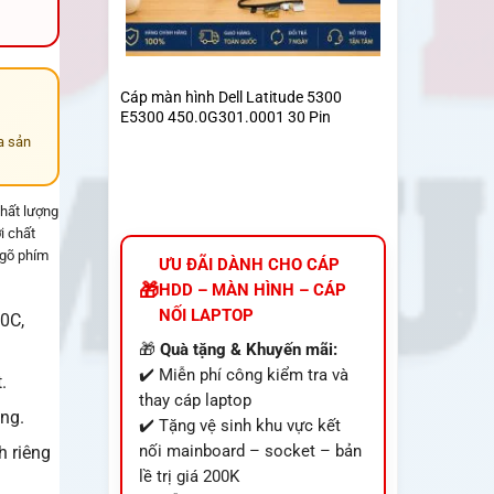
Cáp màn hình Dell Latitude 5300
E5300 450.0G301.0001 30 Pin
a sản
hất lượng
i chất
 gõ phím
ƯU ĐÃI DÀNH CHO CÁP
HDD – MÀN HÌNH – CÁP
NỐI LAPTOP
0C,
🎁
Quà tặng & Khuyến mãi:
✔️ Miễn phí công kiểm tra và
.
thay cáp laptop
ụng.
✔️ Tặng vệ sinh khu vực kết
nối mainboard – socket – bản
h riêng
lề trị giá 200K