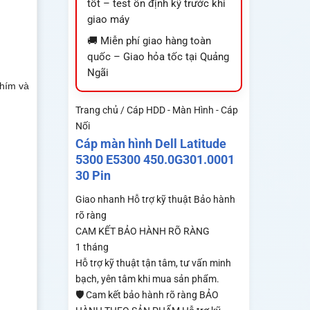
tốt – test ổn định kỹ trước khi
giao máy
🚚 Miễn phí giao hàng toàn
quốc – Giao hỏa tốc tại Quảng
Ngãi
phím và
Trang chủ / Cáp HDD - Màn Hình - Cáp
Nối
Cáp màn hình Dell Latitude
5300 E5300 450.0G301.0001
30 Pin
Giao nhanh
Hỗ trợ kỹ thuật
Bảo hành
rõ ràng
CAM KẾT BẢO HÀNH RÕ RÀNG
1 tháng
Hỗ trợ kỹ thuật tận tâm, tư vấn minh
bạch, yên tâm khi mua sản phẩm.
🛡️ Cam kết bảo hành rõ ràng BẢO