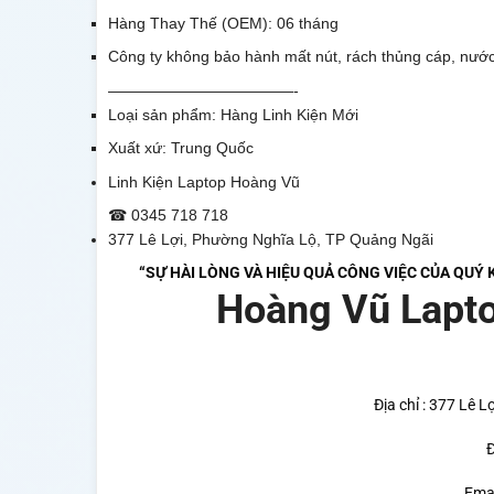
Hàng Thay Thế (OEM): 06 tháng
Công ty không bảo hành mất nút, rách thủng cáp, nước 
————————————-
Loại sản phẩm: Hàng Linh Kiện Mới
Xuất xứ: Trung Quốc
Linh Kiện Laptop Hoàng Vũ
☎ 0345 718 718
377 Lê Lợi, Phường Nghĩa Lộ, TP Quảng Ngãi
“SỰ HÀI LÒNG VÀ HIỆU QUẢ CÔNG VIỆC CỦA QUÝ
Hoàng Vũ Lapt
Địa chỉ : 377 Lê L
Đ
Ema