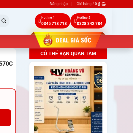
Đăng nhập
Giỏ hàng /
0
₫
Hotline 1
Hotline 2
0345 718 718
0328 342 784
CÓ THỂ BẠN QUAN TÂM
E570C