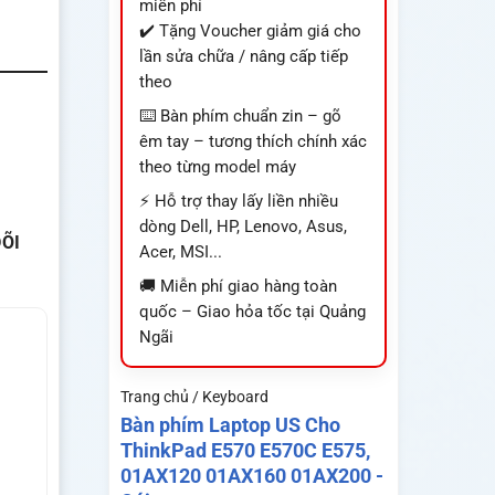
miễn phí
✔️ Tặng Voucher giảm giá cho
lần sửa chữa / nâng cấp tiếp
theo
⌨️ Bàn phím chuẩn zin – gõ
êm tay – tương thích chính xác
theo từng model máy
⚡ Hỗ trợ thay lấy liền nhiều
dòng Dell, HP, Lenovo, Asus,
ÕI
Acer, MSI...
🚚 Miễn phí giao hàng toàn
quốc – Giao hỏa tốc tại Quảng
Ngãi
Trang chủ / Keyboard
Bàn phím Laptop US Cho
ThinkPad E570 E570C E575,
01AX120 01AX160 01AX200 -