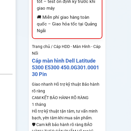
tốt – test ổn định kỹ trước khi
giao máy
🚚 Miễn phí giao hàng toàn
quốc – Giao hỏa tốc tại Quảng
Ngãi
Trang chủ / Cáp HDD - Màn Hình - Cáp
Nối
Cáp màn hình Dell Latitude
5300 E5300 450.0G301.0001
30 Pin
Giao nhanh
Hỗ trợ kỹ thuật
Bảo hành
rõ ràng
CAM KẾT BẢO HÀNH RÕ RÀNG
1 tháng
Hỗ trợ kỹ thuật tận tâm, tư vấn minh
bạch, yên tâm khi mua sản phẩm.
🛡️ Cam kết bảo hành rõ ràng BẢO