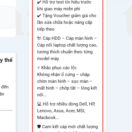
✔️ Hỗ trợ test tín hiệu trước
khi giao máy miễn phí
✔️ Tặng Voucher giảm giá cho
lần sửa chữa hoặc nâng cấp
tiếp theo
🔌 Cáp HDD – Cáp màn hình –
Cáp nối laptop chất lượng cao,
tương thích chuẩn theo từng
model máy
y thế
⚡ Khắc phục các lỗi:
Không nhận ổ cứng – chập
chờn màn hình – sọc màn –
r đến
mất hình – chớp tắt – lỏng kết
ần
nối...
💻 Hỗ trợ nhiều dòng Dell, HP,
Lenovo, Asus, Acer, MSI,
Macbook...
🛡️ Cam kết cáp mới chất lượng