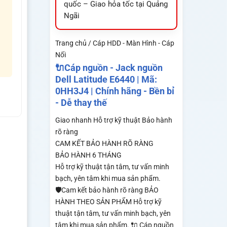
quốc – Giao hỏa tốc tại Quảng
Ngãi
Trang chủ / Cáp HDD - Màn Hình - Cáp
Nối
🔌Cáp nguồn - Jack nguồn
Dell Latitude E6440 | Mã:
0HH3J4 | Chính hãng - Bền bỉ
- Dễ thay thế
Giao nhanh
Hỗ trợ kỹ thuật
Bảo hành
rõ ràng
CAM KẾT BẢO HÀNH RÕ RÀNG
BẢO HÀNH 6 THÁNG
Hỗ trợ kỹ thuật tận tâm, tư vấn minh
bạch, yên tâm khi mua sản phẩm.
🛡️Cam kết bảo hành rõ ràng BẢO
HÀNH THEO SẢN PHẨM Hỗ trợ kỹ
thuật tận tâm, tư vấn minh bạch, yên
tâm khi mua sản phẩm. 🔌 Cáp nguồn