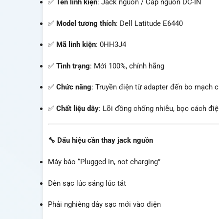
✅
Tên linh kiện
: Jack nguồn / Cáp nguồn DC-IN
✅
Model tương thích
: Dell Latitude E6440
✅
Mã linh kiện
: 0HH3J4
✅
Tình trạng
: Mới 100%, chính hãng
✅
Chức năng
: Truyền điện từ adapter đến bo mạch 
✅
Chất liệu dây
: Lõi đồng chống nhiễu, bọc cách điệ
🔧
Dấu hiệu cần thay jack nguồn
Máy báo “Plugged in, not charging”
Đèn sạc lúc sáng lúc tắt
Phải nghiêng dây sạc mới vào điện