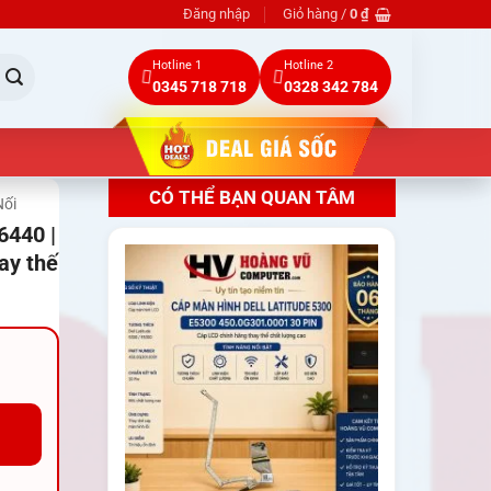
Đăng nhập
Giỏ hàng /
0
₫
Hotline 1
Hotline 2
0345 718 718
0328 342 784
CÓ THỂ BẠN QUAN TÂM
Nối
6440 |
ay thế