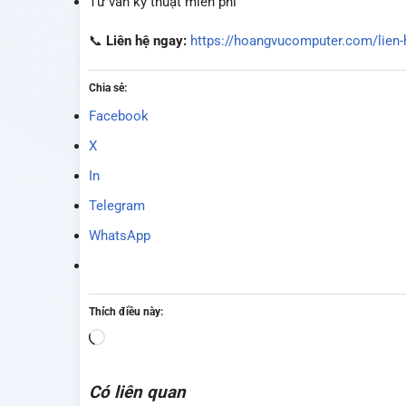
Tư vấn kỹ thuật miễn phí
📞
Liên hệ ngay:
https://hoangvucomputer.com/lien-
Chia sẻ:
Facebook
X
In
Telegram
WhatsApp
Thích điều này:
Đang
tải...
Có liên quan