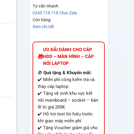
Tư vấn nhanh
0345 718 718
Chat Zalo
Còn hàng
Xem chi tiết
ƯU ĐÃI DÀNH CHO CÁP
HDD – MÀN HÌNH – CÁP
NỐI LAPTOP
🎁
Quà tặng & Khuyến mãi:
✔️ Miễn phí công kiểm tra và
thay cáp laptop
✔️ Tặng vệ sinh khu vực kết
nối mainboard – socket – bản
lề trị giá 200K
✔️ Hỗ trợ test tín hiệu trước
khi giao máy miễn phí
✔️ Tặng Voucher giảm giá cho