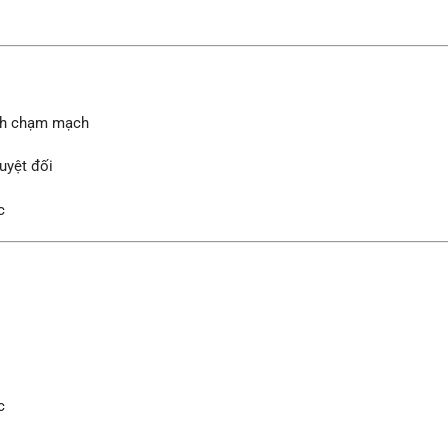
ránh chạm mạch
uyệt đối
c
c