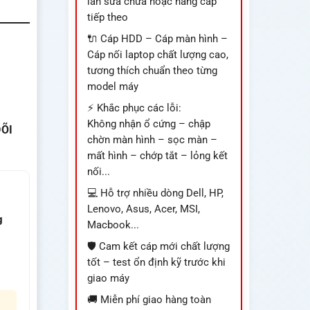
lần sửa chữa hoặc nâng cấp
tiếp theo
🔌 Cáp HDD – Cáp màn hình –
Cáp nối laptop chất lượng cao,
tương thích chuẩn theo từng
model máy
⚡ Khắc phục các lỗi:
Không nhận ổ cứng – chập
ÕI
chờn màn hình – sọc màn –
mất hình – chớp tắt – lỏng kết
nối...
💻 Hỗ trợ nhiều dòng Dell, HP,
Lenovo, Asus, Acer, MSI,
g
Macbook...
🛡️ Cam kết cáp mới chất lượng
tốt – test ổn định kỹ trước khi
giao máy
🚚 Miễn phí giao hàng toàn