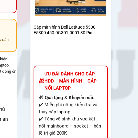
Cáp màn hình Dell Latitude 5300
E5300 450.0G301.0001 30 Pin
a sản
 kiện
aptop.
ạt động ổn
ƯU ĐÃI DÀNH CHO CÁP
HDD – MÀN HÌNH – CÁP
NỐI LAPTOP
🎁
Quà tặng & Khuyến mãi:
✔️ Miễn phí công kiểm tra và
chủ
thay cáp laptop
n an
✔️ Tặng vệ sinh khu vực kết
nối mainboard – socket – bản
lề trị giá 200K