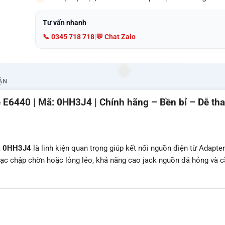
Tư vấn nhanh
📞 0345 718 718
|
💬 Chat Zalo
ẬN
 E6440 | Mã: 0HH3J4 | Chính hãng – Bền bỉ – Dễ tha
ã
0HH3J4
là linh kiện quan trọng giúp kết nối nguồn điện từ Adapte
ạc chập chờn hoặc lỏng lẻo, khả năng cao jack nguồn đã hỏng và c