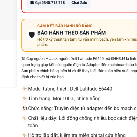
☎ Gọi 0345.718.718
Chat Zalo
lượng cao, tương thích chuẩn theo từng model máy
⚡ Khắc phục các lỗi:
Không nhận ổ cứng – chập chờn màn hình – sọc màn
CAM KẾT BẢO HÀNH RÕ RÀNG
– mất hình – chớp tắt – lỏng kết nối...
BẢO HÀNH THEO SẢN PHẨM
🛡️
💻 Hỗ trợ nhiều dòng Dell, HP, Lenovo, Asus, Acer, MSI,
Hỗ trợ kỹ thuật tận tâm, tư vấn minh bạch, yên tâm khi mu
phẩm.
Macbook...
🛡️ Cam kết cáp mới chất lượng tốt – test ổn định kỹ
🔌 Cáp nguồn – Jack nguồn Dell Latitude E6440 mã 0HH3J4 là linh
trước khi giao máy
quan trọng giúp kết nối nguồn điện từ Adapter đến mainboard của l
Sản phẩm chính hãng, bền bỉ và dễ thay thế, đảm bảo hiệu suất ho
🚚 Miễn phí giao hàng toàn quốc – Giao hỏa tốc tại
định cho thiết bị của bạn.
Quảng Ngãi
Model tương thích: Dell Latitude E6440
✨
Tình trạng: Mới 100%, chính hãng
✨
Chức năng: Truyền điện từ adapter đến bo mạch 
🔌
Chất liệu dây: Lõi đồng chống nhiễu, bọc cách điệ
✨
toàn
Hỗ trợ lắp đặt, kiểm tra miễn phí tại cửa hàng
✨