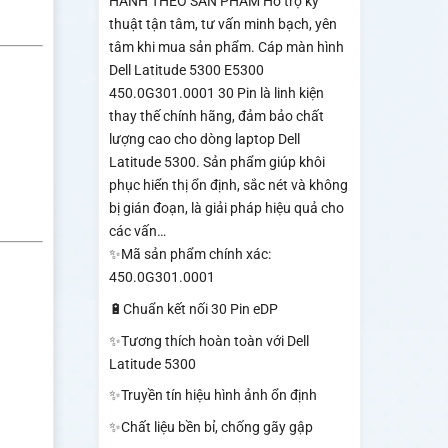
HÀNH THEO SẢN PHẨM Hỗ trợ kỹ
thuật tận tâm, tư vấn minh bạch, yên
tâm khi mua sản phẩm. Cáp màn hình
Dell Latitude 5300 E5300
450.0G301.0001 30 Pin là linh kiện
thay thế chính hãng, đảm bảo chất
lượng cao cho dòng laptop Dell
Latitude 5300. Sản phẩm giúp khôi
phục hiển thị ổn định, sắc nét và không
bị gián đoạn, là giải pháp hiệu quả cho
các vấn…
✨Mã sản phẩm chính xác:
450.0G301.0001
🔋Chuẩn kết nối 30 Pin eDP
✨Tương thích hoàn toàn với Dell
Latitude 5300
✨Truyền tín hiệu hình ảnh ổn định
✨Chất liệu bền bỉ, chống gãy gập