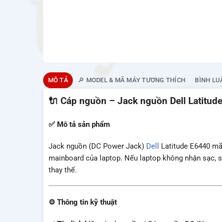
MÔ TẢ
🔎 MODEL & MÃ MÁY TƯƠNG THÍCH
BÌNH LU
🔌
Cáp nguồn – Jack nguồn Dell Latitude
✅ Mô tả sản phẩm
Jack nguồn (DC Power Jack)
Dell
Latitude E6440 m
mainboard của laptop. Nếu laptop không nhận sạc, s
thay thế.
⚙️
Thông tin kỹ thuật