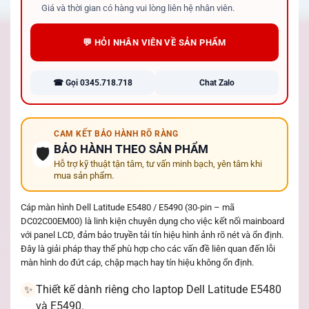
Giá và thời gian có hàng vui lòng liên hệ nhân viên.
💬 HỎI NHÂN VIÊN VỀ SẢN PHẨM
☎ Gọi 0345.718.718
Chat Zalo
CAM KẾT BẢO HÀNH RÕ RÀNG
BẢO HÀNH THEO SẢN PHẨM
🛡️
Hỗ trợ kỹ thuật tận tâm, tư vấn minh bạch, yên tâm khi
mua sản phẩm.
Cáp màn hình Dell Latitude E5480 / E5490 (30-pin – mã
DC02C00EM00) là linh kiện chuyên dụng cho việc kết nối mainboard
với panel LCD, đảm bảo truyền tải tín hiệu hình ảnh rõ nét và ổn định.
Đây là giải pháp thay thế phù hợp cho các vấn đề liên quan đến lỗi
màn hình do đứt cáp, chập mạch hay tín hiệu không ổn định.
Thiết kế dành riêng cho laptop Dell Latitude E5480
✨
và E5490.