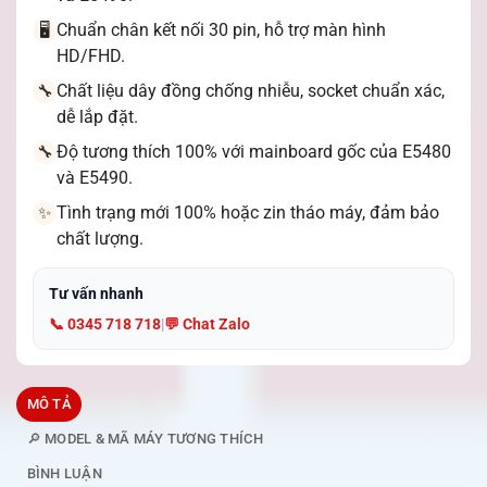
Chuẩn chân kết nối 30 pin, hỗ trợ màn hình
🖥️
HD/FHD.
Chất liệu dây đồng chống nhiễu, socket chuẩn xác,
🔧
dễ lắp đặt.
Độ tương thích 100% với mainboard gốc của E5480
🔧
và E5490.
Tình trạng mới 100% hoặc zin tháo máy, đảm bảo
✨
chất lượng.
Tư vấn nhanh
📞 0345 718 718
|
💬 Chat Zalo
MÔ TẢ
🔎 MODEL & MÃ MÁY TƯƠNG THÍCH
BÌNH LUẬN