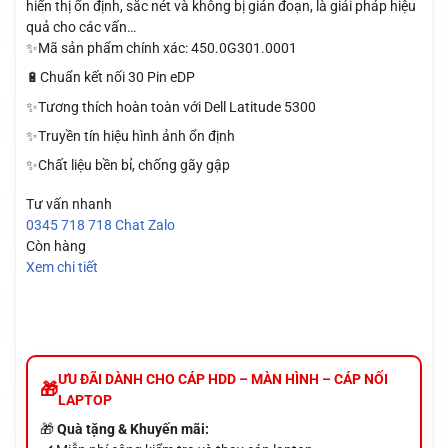
hiển thị ổn định, sắc nét và không bị gián đoạn, là giải pháp hiệu
quả cho các vấn…
✨Mã sản phẩm chính xác: 450.0G301.0001
🔋Chuẩn kết nối 30 Pin eDP
✨Tương thích hoàn toàn với Dell Latitude 5300
✨Truyền tín hiệu hình ảnh ổn định
✨Chất liệu bền bỉ, chống gãy gập
Tư vấn nhanh
0345 718 718
Chat Zalo
Còn hàng
Xem chi tiết
ƯU ĐÃI DÀNH CHO CÁP HDD – MÀN HÌNH – CÁP NỐI
LAPTOP
🎁
Quà tặng & Khuyến mãi: