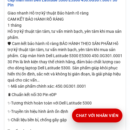
Cáp màn hình Dell Latitude 5300 E5300 450.0G301.0001 30
Pin
Giao nhanh
Hỗ trợ kỹ thuật
Bảo hành rõ ràng
CAM KẾT BẢO HÀNH RÕ RÀNG
1 tháng
Hỗ trợ kỹ thuật tận tâm, tư vấn minh bạch, yên tâm khi mua sản
phẩm.
🛡️ Cam kết bảo hành rõ ràng BẢO HÀNH THEO SẢN PHẨM Hỗ
trợ kỹ thuật tận tâm, tư vấn minh bạch, yên tâm khi mua sản
phẩm. Cáp màn hình Dell Latitude 5300 E5300 450.0G301.0001
30 Pin là linh kiện thay thế chính hãng, đảm bảo chất lượng cao
cho dòng laptop Dell Latitude 5300. Sản phẩm giúp khôi phục
hiển thị ổn định, sắc nét và không bị gián đoạn, là giải pháp hiệu
quả cho các vấn…
✨Mã sản phẩm chính xác: 450.0G301.0001
🔋Chuẩn kết nối 30 Pin eDP
✨Tương thích hoàn toàn với Dell Latitude 5300
✨Truyền tín hiệu hình ảnh ổn định
CHAT VỚI NHÂN VIÊN
✨Chất liệu bền bỉ, chống gãy gập