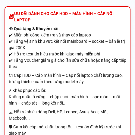
ƯU ĐÃI DÀNH CHO CÁP HDD – MÀN HÌNH – CÁP NỐI
LAPTOP
🎁
Quà tặng & Khuyến mãi:
✔️ Miễn phí công kiểm tra và thay cáp laptop
✔️ Tặng vệ sinh khu vực kết nối mainboard – socket – bản lề trị
giá 200K
✔️ Hỗ trợ test tín hiệu trước khi giao máy miễn phí
✔️ Tặng Voucher giảm giá cho lần sửa chữa hoặc nâng cấp tiếp
theo
🔌 Cáp HDD – Cáp màn hình – Cáp nối laptop chất lượng cao,
tương thích chuẩn theo từng model máy
⚡ Khắc phục các lỗi:
Không nhận ổ cứng – chập chờn màn hình – sọc màn – mất
hình – chớp tắt – lỏng kết nối...
💻 Hỗ trợ nhiều dòng Dell, HP, Lenovo, Asus, Acer, MSI,
Macbook...
🛡️ Cam kết cáp mới chất lượng tốt – test ổn định kỹ trước khi
giao máy