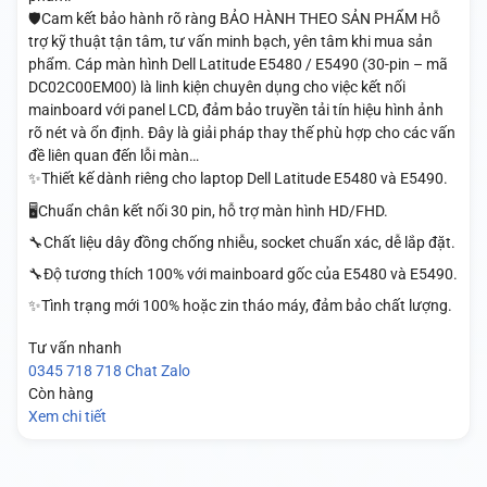
🛡️Cam kết bảo hành rõ ràng BẢO HÀNH THEO SẢN PHẨM Hỗ
trợ kỹ thuật tận tâm, tư vấn minh bạch, yên tâm khi mua sản
phẩm. Cáp màn hình Dell Latitude E5480 / E5490 (30-pin – mã
DC02C00EM00) là linh kiện chuyên dụng cho việc kết nối
mainboard với panel LCD, đảm bảo truyền tải tín hiệu hình ảnh
rõ nét và ổn định. Đây là giải pháp thay thế phù hợp cho các vấn
đề liên quan đến lỗi màn…
✨Thiết kế dành riêng cho laptop Dell Latitude E5480 và E5490.
🖥️Chuẩn chân kết nối 30 pin, hỗ trợ màn hình HD/FHD.
🔧Chất liệu dây đồng chống nhiễu, socket chuẩn xác, dễ lắp đặt.
🔧Độ tương thích 100% với mainboard gốc của E5480 và E5490.
✨Tình trạng mới 100% hoặc zin tháo máy, đảm bảo chất lượng.
Tư vấn nhanh
0345 718 718
Chat Zalo
Còn hàng
Xem chi tiết