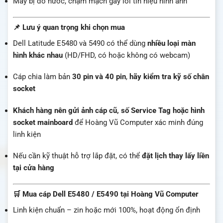
Máy bị đổ nước, chạm mạch gây lỗi tín hiệu hình ảnh
📌 Lưu ý quan trọng khi chọn mua
Dell Latitude E5480 và 5490 có thể dùng
nhiều loại màn
hình khác nhau
(HD/FHD, có hoặc không có webcam)
Cáp chia làm bản
30 pin và 40 pin
,
hãy kiểm tra kỹ số chân
socket
Khách hàng nên gửi ảnh cáp cũ, số Service Tag hoặc hình
socket mainboard
để Hoàng Vũ Computer xác minh đúng
linh kiện
Nếu cần kỹ thuật hỗ trợ lắp đặt, có thể
đặt lịch thay lấy liền
tại cửa hàng
🛒 Mua cáp Dell E5480 / E5490 tại Hoàng Vũ Computer
Linh kiện chuẩn – zin hoặc mới 100%, hoạt động ổn định