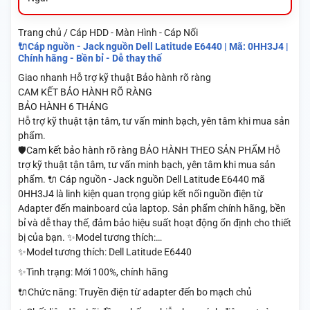
Trang chủ / Cáp HDD - Màn Hình - Cáp Nối
🔌Cáp nguồn - Jack nguồn Dell Latitude E6440 | Mã: 0HH3J4 |
Chính hãng - Bền bỉ - Dễ thay thế
Giao nhanh
Hỗ trợ kỹ thuật
Bảo hành rõ ràng
CAM KẾT BẢO HÀNH RÕ RÀNG
BẢO HÀNH 6 THÁNG
Hỗ trợ kỹ thuật tận tâm, tư vấn minh bạch, yên tâm khi mua sản
phẩm.
🛡️Cam kết bảo hành rõ ràng BẢO HÀNH THEO SẢN PHẨM Hỗ
trợ kỹ thuật tận tâm, tư vấn minh bạch, yên tâm khi mua sản
phẩm. 🔌 Cáp nguồn - Jack nguồn Dell Latitude E6440 mã
0HH3J4 là linh kiện quan trọng giúp kết nối nguồn điện từ
Adapter đến mainboard của laptop. Sản phẩm chính hãng, bền
bỉ và dễ thay thế, đảm bảo hiệu suất hoạt động ổn định cho thiết
bị của bạn. ✨Model tương thích:…
✨Model tương thích: Dell Latitude E6440
✨Tình trạng: Mới 100%, chính hãng
🔌Chức năng: Truyền điện từ adapter đến bo mạch chủ