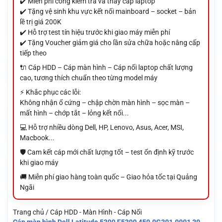
✔️ Miễn phí công kiểm tra và thay cáp laptop
✔️ Tặng vệ sinh khu vực kết nối mainboard – socket – bản
lề trị giá 200K
✔️ Hỗ trợ test tín hiệu trước khi giao máy miễn phí
✔️ Tặng Voucher giảm giá cho lần sửa chữa hoặc nâng cấp
tiếp theo
🔌 Cáp HDD – Cáp màn hình – Cáp nối laptop chất lượng
cao, tương thích chuẩn theo từng model máy
⚡ Khắc phục các lỗi:
Không nhận ổ cứng – chập chờn màn hình – sọc màn –
mất hình – chớp tắt – lỏng kết nối...
💻 Hỗ trợ nhiều dòng Dell, HP, Lenovo, Asus, Acer, MSI,
Macbook...
🛡️ Cam kết cáp mới chất lượng tốt – test ổn định kỹ trước
khi giao máy
🚚 Miễn phí giao hàng toàn quốc – Giao hỏa tốc tại Quảng
Ngãi
Trang chủ / Cáp HDD - Màn Hình - Cáp Nối