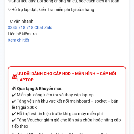
✨Chất liệu dây: Lõi đồng chống nhiễu, bọc cách điện an toàn
✨Hỗ trợ lắp đặt, kiểm tra miễn phí tại cửa hàng
Tư vấn nhanh
0345 718 718
Chat Zalo
Liên hệ kiểm tra
Xem chi tiết
ƯU ĐÃI DÀNH CHO CÁP HDD – MÀN HÌNH – CÁP NỐI
LAPTOP
🎁
Quà tặng & Khuyến mãi:
✔️ Miễn phí công kiểm tra và thay cáp laptop
✔️ Tặng vệ sinh khu vực kết nối mainboard – socket – bản
lề trị giá 200K
✔️ Hỗ trợ test tín hiệu trước khi giao máy miễn phí
✔️ Tặng Voucher giảm giá cho lần sửa chữa hoặc nâng cấp
tiếp theo