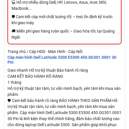
💻 Hỗ trợ nhiều dòng Dell, HP, Lenovo, Asus, Acer, MSI,
Macbook...
🛡️ Cam kết cáp mới chất lượng tốt – test ổn định kỹ trước
khi giao máy
🚚 Miễn phí giao hàng toàn quốc – Giao hỏa tốc tại Quảng
Ngãi
Trang chủ / Cáp HDD - Màn Hình - Cáp Nối
Cáp màn hình Dell Latitude 5300 E5300 450.0G301.0001 30
Pin
Giao nhanh
Hỗ trợ kỹ thuật
Bảo hành rõ ràng
CAM KẾT BẢO HÀNH RÕ RÀNG
1 tháng
Hỗ trợ kỹ thuật tận tâm, tư vấn minh bạch, yên tâm khi mua sản
phẩm.
🛡️ Cam kết bảo hành rõ ràng BẢO HÀNH THEO SẢN PHẨM Hỗ
trợ kỹ thuật tận tâm, tư vấn minh bạch, yên tâm khi mua sản
phẩm. Cáp màn hình Dell Latitude 5300 E5300 450.0G301.0001
30 Pin là linh kiện thay thế chính hãng, đảm bảo chất lượng cao
cho dòng laptop Dell Latitude 5300. Sản phẩm giúp khôi phục