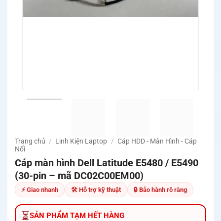
Trang chủ
/
Linh Kiện Laptop
/
Cáp HDD - Màn Hình - Cáp
Nối
Cáp màn hình Dell Latitude E5480 / E5490
(30-pin – mã DC02C00EM00)
⚡ Giao nhanh
🛠 Hỗ trợ kỹ thuật
🔒 Bảo hành rõ ràng
⏳
SẢN PHẨM TẠM HẾT HÀNG