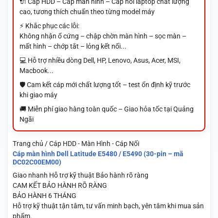
🔌 Cáp HDD – Cáp màn hình – Cáp nối laptop chất lượng
cao, tương thích chuẩn theo từng model máy
⚡ Khắc phục các lỗi:
Không nhận ổ cứng – chập chờn màn hình – sọc màn –
mất hình – chớp tắt – lỏng kết nối...
💻 Hỗ trợ nhiều dòng Dell, HP, Lenovo, Asus, Acer, MSI,
Macbook...
🛡️ Cam kết cáp mới chất lượng tốt – test ổn định kỹ trước
khi giao máy
🚚 Miễn phí giao hàng toàn quốc – Giao hỏa tốc tại Quảng
Ngãi
Trang chủ / Cáp HDD - Màn Hình - Cáp Nối
Cáp màn hình Dell Latitude E5480 / E5490 (30-pin – mã
DC02C00EM00)
Giao nhanh
Hỗ trợ kỹ thuật
Bảo hành rõ ràng
CAM KẾT BẢO HÀNH RÕ RÀNG
BẢO HÀNH 6 THÁNG
Hỗ trợ kỹ thuật tận tâm, tư vấn minh bạch, yên tâm khi mua sản
phẩm.