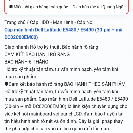
🚚 Miễn phí giao hàng toàn quốc – Giao hỏa tốc tại Quảng Ngãi
Trang chủ / Cáp HDD - Màn Hình - Cáp Nối
Cáp màn hình Dell Latitude E5480 / E5490 (30-pin – mã
DC02C00EM00)
Giao nhanh
Hỗ trợ kỹ thuật
Bảo hành rõ ràng
CAM KẾT BẢO HÀNH RÕ RÀNG
BẢO HÀNH 6 THÁNG
Hỗ trợ kỹ thuật tận tâm, tư vấn minh bạch, yên tâm khi
mua sản phẩm.
🛡️Cam kết bảo hành rõ ràng BẢO HÀNH THEO SẢN PHẨM
Hỗ trợ kỹ thuật tận tâm, tư vấn minh bạch, yên tâm khi
mua sản phẩm. Cáp màn hình Dell Latitude E5480 / E5490
(30-pin – mã DC02C00EM00) là linh kiện chuyên dụng cho
việc kết nối mainboard với panel LCD, đảm bảo truyền tải
tín hiệu hình ảnh rõ nét và ổn định. Đây là giải pháp thay
thế phù hợp cho các vấn đề liên quan đến lỗi màn…