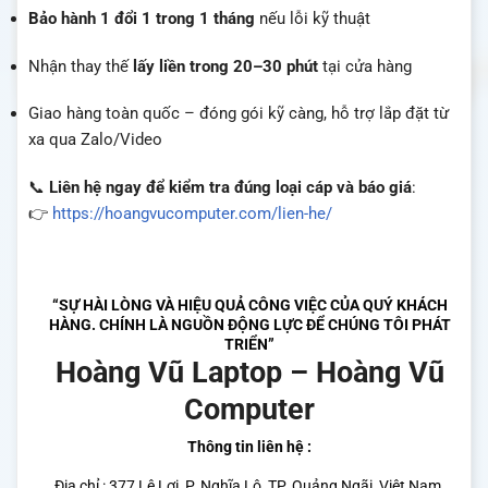
Bảo hành 1 đổi 1 trong 1 tháng
nếu lỗi kỹ thuật
Nhận thay thế
lấy liền trong 20–30 phút
tại cửa hàng
Giao hàng toàn quốc – đóng gói kỹ càng, hỗ trợ lắp đặt từ
xa qua Zalo/Video
📞
Liên hệ ngay để kiểm tra đúng loại cáp và báo giá
:
👉
https://hoangvucomputer.com/lien-he/
“SỰ HÀI LÒNG VÀ HIỆU QUẢ CÔNG VIỆC CỦA QUÝ KHÁCH
HÀNG. CHÍNH LÀ NGUỒN ĐỘNG LỰC ĐỂ CHÚNG TÔI PHÁT
TRIỂN”
Hoàng Vũ Laptop – Hoàng Vũ
Computer
Thông tin liên hệ :
Địa chỉ : 377 Lê Lợi, P. Nghĩa Lộ, TP. Quảng Ngãi, Việt Nam.