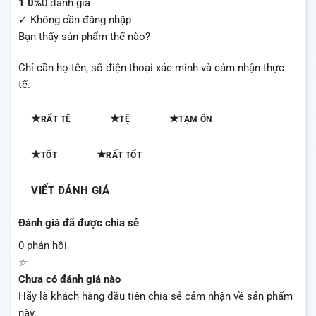
1
0%
0 đánh giá
✓ Không cần đăng nhập
Bạn thấy sản phẩm thế nào?
Chỉ cần họ tên, số điện thoại xác minh và cảm nhận thực
tế.
★
★
★
RẤT TỆ
TỆ
TẠM ỔN
★
★
TỐT
RẤT TỐT
VIẾT ĐÁNH GIÁ
Đánh giá đã được chia sẻ
0 phản hồi
☆
Chưa có đánh giá nào
Hãy là khách hàng đầu tiên chia sẻ cảm nhận về sản phẩm
này.