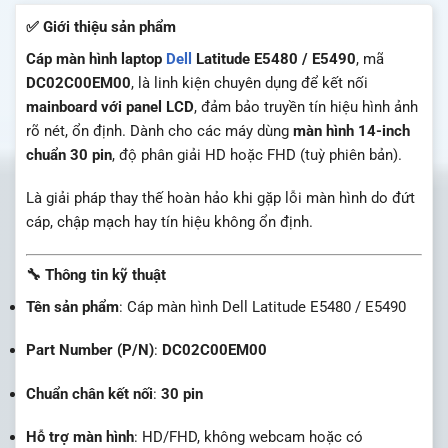
✅ Giới thiệu sản phẩm
Cáp màn hình laptop
Dell
Latitude E5480 / E5490
, mã
DC02C00EM00
, là linh kiện chuyên dụng để kết nối
mainboard với panel LCD
, đảm bảo truyền tín hiệu hình ảnh
rõ nét, ổn định. Dành cho các máy dùng
màn hình 14-inch
chuẩn 30 pin
, độ phân giải HD hoặc FHD (tuỳ phiên bản).
Là giải pháp thay thế hoàn hảo khi gặp lỗi màn hình do đứt
cáp, chập mạch hay tín hiệu không ổn định.
🔧 Thông tin kỹ thuật
Tên sản phẩm
: Cáp màn hình Dell Latitude E5480 / E5490
Part Number (P/N)
:
DC02C00EM00
Chuẩn chân kết nối
:
30 pin
Hỗ trợ màn hình
: HD/FHD, không webcam hoặc có