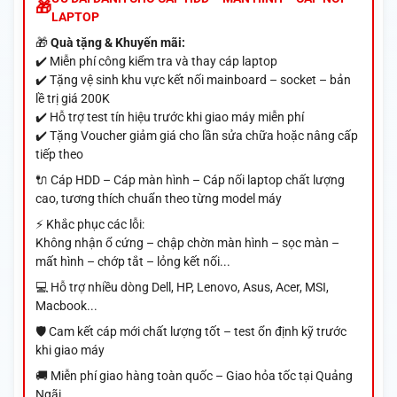
LAPTOP
🎁
Quà tặng & Khuyến mãi:
✔️ Miễn phí công kiểm tra và thay cáp laptop
✔️ Tặng vệ sinh khu vực kết nối mainboard – socket – bản
lề trị giá 200K
✔️ Hỗ trợ test tín hiệu trước khi giao máy miễn phí
✔️ Tặng Voucher giảm giá cho lần sửa chữa hoặc nâng cấp
tiếp theo
🔌 Cáp HDD – Cáp màn hình – Cáp nối laptop chất lượng
cao, tương thích chuẩn theo từng model máy
⚡ Khắc phục các lỗi:
Không nhận ổ cứng – chập chờn màn hình – sọc màn –
mất hình – chớp tắt – lỏng kết nối...
💻 Hỗ trợ nhiều dòng Dell, HP, Lenovo, Asus, Acer, MSI,
Macbook...
🛡️ Cam kết cáp mới chất lượng tốt – test ổn định kỹ trước
khi giao máy
🚚 Miễn phí giao hàng toàn quốc – Giao hỏa tốc tại Quảng
Ngãi