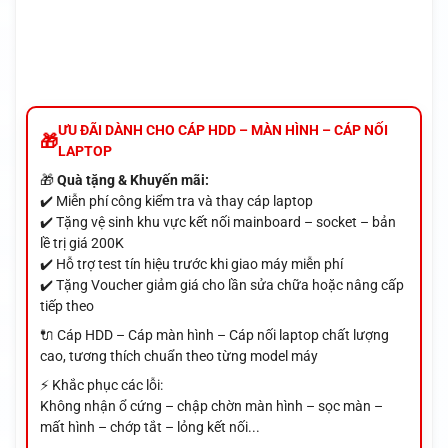
ƯU ĐÃI DÀNH CHO CÁP HDD – MÀN HÌNH – CÁP NỐI
LAPTOP
🎁
Quà tặng & Khuyến mãi:
✔️ Miễn phí công kiểm tra và thay cáp laptop
✔️ Tặng vệ sinh khu vực kết nối mainboard – socket – bản
lề trị giá 200K
✔️ Hỗ trợ test tín hiệu trước khi giao máy miễn phí
✔️ Tặng Voucher giảm giá cho lần sửa chữa hoặc nâng cấp
tiếp theo
🔌 Cáp HDD – Cáp màn hình – Cáp nối laptop chất lượng
cao, tương thích chuẩn theo từng model máy
⚡ Khắc phục các lỗi:
Không nhận ổ cứng – chập chờn màn hình – sọc màn –
mất hình – chớp tắt – lỏng kết nối...