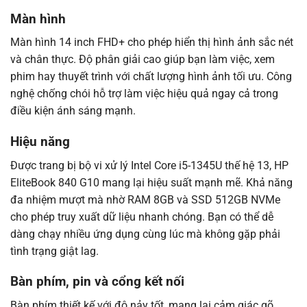
Màn hình
Màn hình 14 inch FHD+ cho phép hiển thị hình ảnh sắc nét
và chân thực. Độ phân giải cao giúp bạn làm việc, xem
phim hay thuyết trình với chất lượng hình ảnh tối ưu. Công
nghệ chống chói hỗ trợ làm việc hiệu quả ngay cả trong
điều kiện ánh sáng mạnh.
Hiệu năng
Được trang bị bộ vi xử lý Intel Core i5-1345U thế hệ 13, HP
EliteBook 840 G10 mang lại hiệu suất mạnh mẽ. Khả năng
đa nhiệm mượt mà nhờ RAM 8GB và SSD 512GB NVMe
cho phép truy xuất dữ liệu nhanh chóng. Bạn có thể dễ
dàng chạy nhiều ứng dụng cùng lúc mà không gặp phải
tình trạng giật lag.
Bàn phím, pin và cổng kết nối
Bàn phím thiết kế với độ nảy tốt, mang lại cảm giác gõ