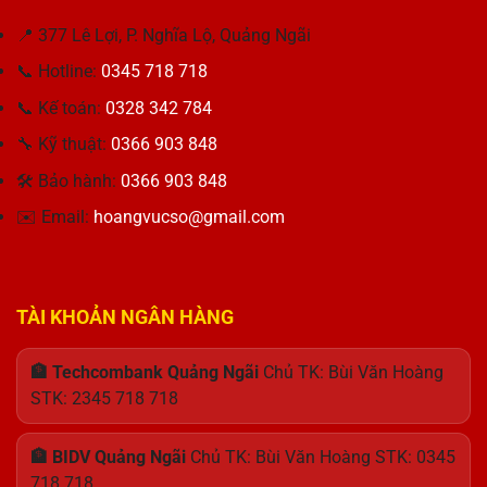
Pin
Latitude
Doanh
Ưu
–
–
5420
Nghiệp
Cho
Đối
📍 377 Lê Lợi, P. Nghĩa Lộ, Quảng Ngãi
Giải
i7-
Laptop
Tác
Pháp
1185G7
📞 Hotline:
0345 718 718
Tin
Hiển
–
Cậy
Thị
Hiệu
📞 Kế toán:
0328 342 784
Cho
Tối
năng
Doanh
Ưu
và
🔧 Kỹ thuật:
0366 903 848
Nhân
Thiết
🛠 Bảo hành:
0366 903 848
kế
Hoàn
✉️ Email:
hoangvucso@gmail.com
Hảo
TÀI KHOẢN NGÂN HÀNG
🏦 Techcombank Quảng Ngãi
Chủ TK: Bùi Văn Hoàng
STK: 2345 718 718
🏦 BIDV Quảng Ngãi
Chủ TK: Bùi Văn Hoàng STK: 0345
718 718