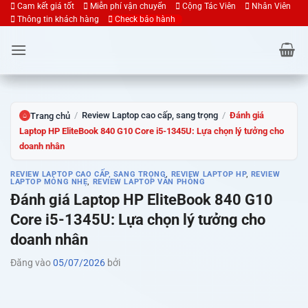
Bỏ
Cam kết giá tốt
Miễn phí vận chuyển
Cộng Tác Viên
Nhân Viên
Thông tin khách hàng
Check bảo hành
qua
nội
dung
/
Review Laptop cao cấp, sang trọng
/
Đánh giá
Trang chủ
⌂
Laptop HP EliteBook 840 G10 Core i5-1345U: Lựa chọn lý tưởng cho
doanh nhân
REVIEW LAPTOP CAO CẤP, SANG TRỌNG
,
REVIEW LAPTOP HP
,
REVIEW
LAPTOP MỎNG NHẸ
,
REVIEW LAPTOP VĂN PHÒNG
Đánh giá Laptop HP EliteBook 840 G10
Core i5-1345U: Lựa chọn lý tưởng cho
doanh nhân
Đăng vào
05/07/2026
bởi