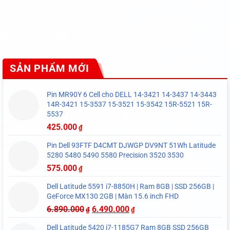
SẢN PHẨM MỚI
Pin MR90Y 6 Cell cho DELL 14-3421 14-3437 14-3443
14R-3421 15-3537 15-3521 15-3542 15R-5521 15R-
5537
425.000
₫
Pin Dell 93FTF D4CMT DJWGP DV9NT 51Wh Latitude
5280 5480 5490 5580 Precision 3520 3530
575.000
₫
Dell Latitude 5591 i7-8850H | Ram 8GB | SSD 256GB |
GeForce MX130 2GB | Màn 15.6 inch FHD
6.890.000
6.490.000
₫
₫
Dell Latitude 5420 i7-1185G7 Ram 8GB SSD 256GB