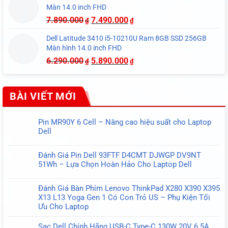
Màn 14.0 inch FHD
7.890.000
7.490.000
₫
₫
Dell Latitude 3410 i5-10210U Ram 8GB SSD 256GB
Màn hình 14.0 inch FHD
6.290.000
5.890.000
₫
₫
BÀI VIẾT MỚI
Pin MR90Y 6 Cell – Nâng cao hiệu suất cho Laptop
Dell
Không
có
Đánh Giá Pin Dell 93FTF D4CMT DJWGP DV9NT
bình
51Wh – Lựa Chọn Hoàn Hảo Cho Laptop Dell
luận
Không
ở
có
Pin
Đánh Giá Bàn Phím Lenovo ThinkPad X280 X390 X395
bình
MR90Y
X13 L13 Yoga Gen 1 Có Con Trỏ US – Phụ Kiện Tối
luận
6
Ưu Cho Laptop
ở
Cell
Không
Đánh
–
có
Sạc Dell Chính Hãng USB-C Type-C 130W 20V 6.5A
Giá