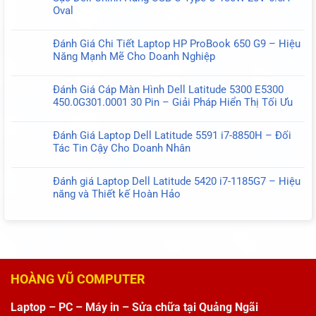
Nâng
bình
Oval
Pin
cao
luận
Không
Dell
hiệu
ở
có
93FTF
suất
Đánh Giá Chi Tiết Laptop HP ProBook 650 G9 – Hiệu
Đánh
bình
D4CMT
cho
Năng Mạnh Mẽ Cho Doanh Nghiệp
Giá
luận
DJWGP
Laptop
Không
Bàn
ở
DV9NT
Dell
có
Phím
Sạc
51Wh
Đánh Giá Cáp Màn Hình Dell Latitude 5300 E5300
bình
Lenovo
Dell
–
450.0G301.0001 30 Pin – Giải Pháp Hiển Thị Tối Ưu
luận
ThinkPad
Chính
Lựa
Không
ở
X280
Hãng
Chọn
có
Đánh
X390
Đánh Giá Laptop Dell Latitude 5591 i7-8850H – Đối
USB-
Hoàn
bình
Giá
X395
Tác Tin Cậy Cho Doanh Nhân
C
Hảo
luận
Chi
X13
Không
Type-
Cho
ở
Tiết
L13
có
C
Laptop
Đánh
Đánh giá Laptop Dell Latitude 5420 i7-1185G7 – Hiệu
Laptop
Yoga
bình
130W
Dell
Giá
năng và Thiết kế Hoàn Hảo
HP
Gen
luận
20V
Cáp
Không
ProBook
1
ở
6.5A
Màn
có
650
Có
Đánh
Oval
Hình
bình
G9
Con
Giá
Dell
luận
–
Trỏ
Laptop
Latitude
ở
Hiệu
US
Dell
5300
Đánh
Năng
–
Latitude
HOÀNG VŨ COMPUTER
E5300
giá
Mạnh
Phụ
5591
450.0G301.0001
Laptop
Mẽ
Kiện
i7-
30
Laptop – PC – Máy in – Sửa chữa tại Quảng Ngãi
Dell
Cho
Tối
8850H