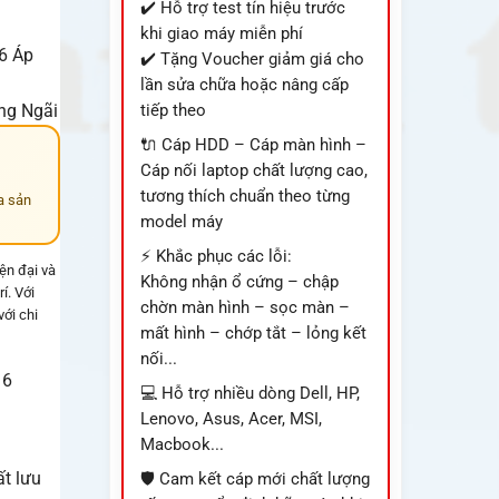
✔️ Hỗ trợ test tín hiệu trước
khi giao máy miễn phí
6 Áp
✔️ Tặng Voucher giảm giá cho
lần sửa chữa hoặc nâng cấp
ảng Ngãi
tiếp theo
🔌 Cáp HDD – Cáp màn hình –
Cáp nối laptop chất lượng cao,
tương thích chuẩn theo từng
a sản
model máy
⚡ Khắc phục các lỗi:
ện đại và
Không nhận ổ cứng – chập
í. Với
chờn màn hình – sọc màn –
ới chi
mất hình – chớp tắt – lỏng kết
nối...
16
💻 Hỗ trợ nhiều dòng Dell, HP,
Lenovo, Asus, Acer, MSI,
Macbook...
t lưu
🛡️ Cam kết cáp mới chất lượng