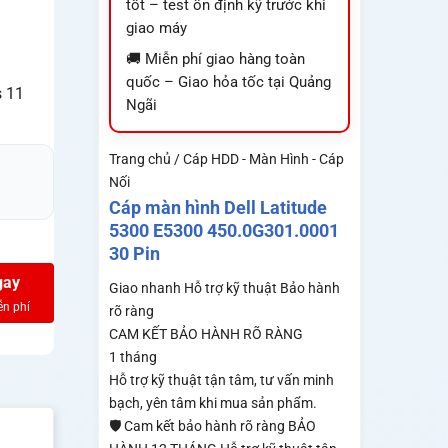
tốt – test ổn định kỹ trước khi
giao máy
🚚 Miễn phí giao hàng toàn
quốc – Giao hỏa tốc tại Quảng
s 11
Ngãi
Trang chủ / Cáp HDD - Màn Hình - Cáp
Nối
Cáp màn hình Dell Latitude
5300 E5300 450.0G301.0001
30 Pin
gay
Giao nhanh
Hỗ trợ kỹ thuật
Bảo hành
rõ ràng
CAM KẾT BẢO HÀNH RÕ RÀNG
1 tháng
Hỗ trợ kỹ thuật tận tâm, tư vấn minh
bạch, yên tâm khi mua sản phẩm.
🛡️ Cam kết bảo hành rõ ràng BẢO