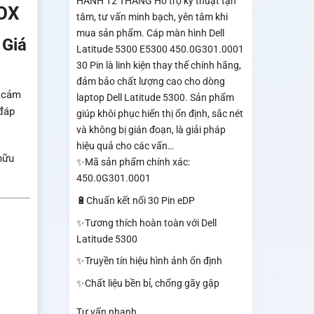
HÀNH 12 THÁNG Hỗ trợ kỹ thuật tận
BOX
tâm, tư vấn minh bạch, yên tâm khi
mua sản phẩm. Cáp màn hình Dell
 Giá
Latitude 5300 E5300 450.0G301.0001
30 Pin là linh kiện thay thế chính hãng,
đảm bảo chất lượng cao cho dòng
h cảm
laptop Dell Latitude 5300. Sản phẩm
đáp
giúp khôi phục hiển thị ổn định, sắc nét
và không bị gián đoạn, là giải pháp
hiệu quả cho các vấn…
hữu
✨Mã sản phẩm chính xác:
450.0G301.0001
🔋Chuẩn kết nối 30 Pin eDP
✨Tương thích hoàn toàn với Dell
Latitude 5300
✨Truyền tín hiệu hình ảnh ổn định
✨Chất liệu bền bỉ, chống gãy gập
Tư vấn nhanh