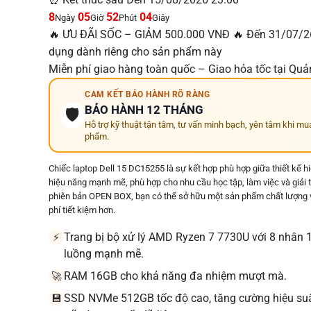
8
05
52
04
Ngày
Giờ
Phút
Giây
🔥 ƯU ĐÃI SỐC – GIẢM 500.000 VNĐ 🔥 Đến 31/07/2
dụng dành riêng cho sản phẩm này
Miễn phí giao hàng toàn quốc – Giao hỏa tốc tại Qu
CAM KẾT BẢO HÀNH RÕ RÀNG
BẢO HÀNH 12 THÁNG
🛡️
Hỗ trợ kỹ thuật tận tâm, tư vấn minh bạch, yên tâm khi mu
phẩm.
Chiếc laptop Dell 15 DC15255 là sự kết hợp phù hợp giữa thiết kế hi
hiệu năng mạnh mẽ, phù hợp cho nhu cầu học tập, làm việc và giải tr
phiên bản OPEN BOX, bạn có thể sở hữu một sản phẩm chất lượng v
phí tiết kiệm hơn.
Trang bị bộ xử lý AMD Ryzen 7 7730U với 8 nhân 
⚡
luồng mạnh mẽ.
RAM 16GB cho khả năng đa nhiệm mượt mà.
🚀
SSD NVMe 512GB tốc độ cao, tăng cường hiệu suấ
💾