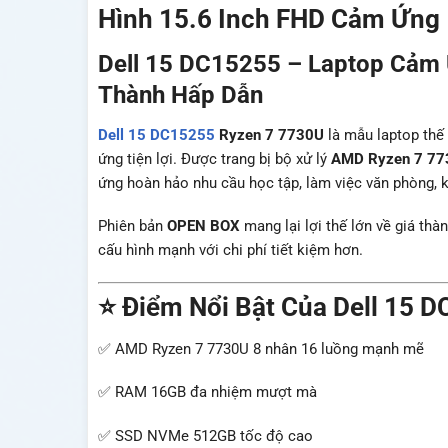
Hình 15.6 Inch FHD Cảm Ứng 
Dell 15 DC15255 – Laptop Cảm Ứ
Thành Hấp Dẫn
Dell
15 DC15255
Ryzen 7 7730U
là mẫu laptop thế
ứng tiện lợi. Được trang bị bộ xử lý
AMD Ryzen 7 77
ứng hoàn hảo nhu cầu học tập, làm việc văn phòng, ki
Phiên bản
OPEN BOX
mang lại lợi thế lớn về giá th
cấu hình mạnh với chi phí tiết kiệm hơn.
⭐ Điểm Nổi Bật Của Dell 15 
✅ AMD Ryzen 7 7730U 8 nhân 16 luồng mạnh mẽ
✅ RAM 16GB đa nhiệm mượt mà
✅ SSD NVMe 512GB tốc độ cao