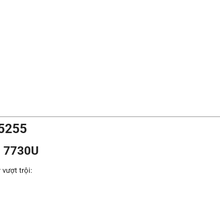
15255
7 7730U
vượt trội: