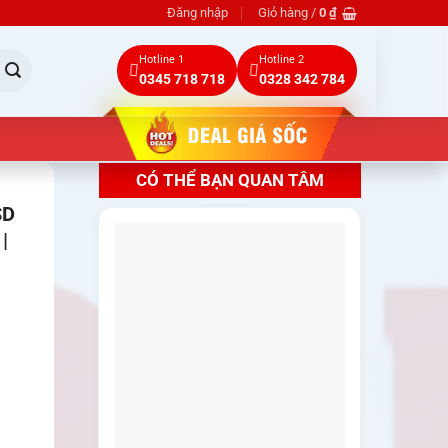
Đăng nhập
Giỏ hàng /
0
₫
Hotline 1
Hotline 2
0345 718 718
0328 342 784
CÓ THỂ BẠN QUAN TÂM
SD
|