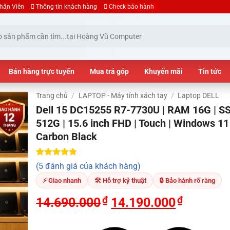
hân Viên
Thông tin khách hàng
Check bảo hành
Bán hàng trực tuyến
Mua trả góp
Khuyến mãi
Tin tức
Trang chủ
/
LAPTOP - Máy tính xách tay
/
Laptop DELL
Dell 15 DC15255 R7-7730U | RAM 16G | S
512G | 15.6 inch FHD | Touch | Windows 11 
Carbon Black
4.80
5
trên 5
(5 đánh giá của khách hàng)
dựa trên
đánh giá
⚡ Giao nhanh
🛠 Hỗ trợ kỹ thuật
🔒 Bảo hành rõ ràng
₫
₫
14.690.000
14.190.000