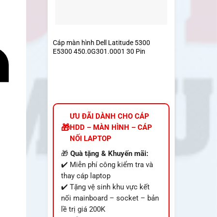
Cáp màn hình Dell Latitude 5300
E5300 450.0G301.0001 30 Pin
ƯU ĐÃI DÀNH CHO CÁP
HDD – MÀN HÌNH – CÁP
NỐI LAPTOP
🎁
Quà tặng & Khuyến mãi:
✔️ Miễn phí công kiểm tra và
thay cáp laptop
✔️ Tặng vệ sinh khu vực kết
nối mainboard – socket – bản
lề trị giá 200K