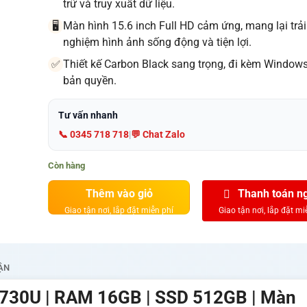
trữ và truy xuất dữ liệu.
Màn hình 15.6 inch Full HD cảm ứng, mang lại trải
🖥️
nghiệm hình ảnh sống động và tiện lợi.
Thiết kế Carbon Black sang trọng, đi kèm Window
✅
bản quyền.
Tư vấn nhanh
📞 0345 718 718
|
💬 Chat Zalo
Còn hàng
Thêm vào giỏ
Thanh toán n
ẬN
7730U | RAM 16GB | SSD 512GB | Màn