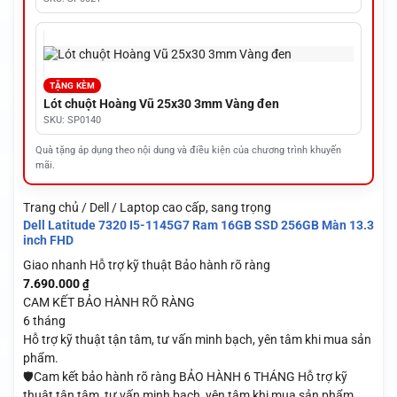
TẶNG KÈM
Lót chuột Hoàng Vũ 25x30 3mm Vàng đen
SKU: SP0140
Quà tặng áp dụng theo nội dung và điều kiện của chương trình khuyến
mãi.
Trang chủ / Dell / Laptop cao cấp, sang trọng
Dell Latitude 7320 I5-1145G7 Ram 16GB SSD 256GB Màn 13.3
inch FHD
Giao nhanh
Hỗ trợ kỹ thuật
Bảo hành rõ ràng
7.690.000
₫
CAM KẾT BẢO HÀNH RÕ RÀNG
6 tháng
Hỗ trợ kỹ thuật tận tâm, tư vấn minh bạch, yên tâm khi mua sản
phẩm.
🛡️Cam kết bảo hành rõ ràng BẢO HÀNH 6 THÁNG Hỗ trợ kỹ
thuật tận tâm, tư vấn minh bạch, yên tâm khi mua sản phẩm.