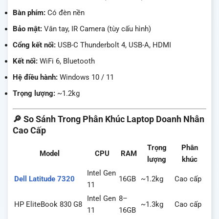
Bàn phím:
Có đèn nền
Bảo mật:
Vân tay, IR Camera (tùy cấu hình)
Cổng kết nối:
USB-C Thunderbolt 4, USB-A, HDMI
Kết nối:
WiFi 6, Bluetooth
Hệ điều hành:
Windows 10 / 11
Trọng lượng:
~1.2kg
🔎 So Sánh Trong Phân Khúc Laptop Doanh Nhân
Cao Cấp
Trọng
Phân
Model
CPU
RAM
lượng
khúc
Intel Gen
Dell Latitude 7320
16GB
~1.2kg
Cao cấp
11
Intel Gen
8–
HP EliteBook 830 G8
~1.3kg
Cao cấp
11
16GB