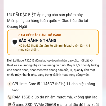
ƯU ĐÃI ĐẶC BIỆT
Áp dụng cho sản phẩm này
Miễn phí giao hàng toàn quốc – Giao hỏa tốc tại
Quảng Ngãi
CAM KẾT BẢO HÀNH RÕ RÀNG
BẢO HÀNH 6 THÁNG
🛡️
Hỗ trợ kỹ thuật tận tâm, tư vấn minh bạch, yên tâm khi
mua sản phẩm.
Dell Latitude 7320 là dòng laptop doanh nhân cao cấp, nổi bật với
thiết kế siêu mỏng nhẹ và hiệu năng ổn định. Đây là lựa chọn lý tưởng
cho doanh nhân, nhân viên văn phòng cao cấp, IT, quản lý cần một
chiếc máy nhanh, nhẹ, sang trọng và linh hoạt trong công việc.
CPU Intel Core i5-1145G7 thế hệ 11 cho hiệu năng
⚡
cao.
RAM 16GB giúp đa nhiệm mượt mà, không giật lag.
🚀
Ổ cứng SSD NVMe 256GB mang lại tốc độ truy xuất
💾