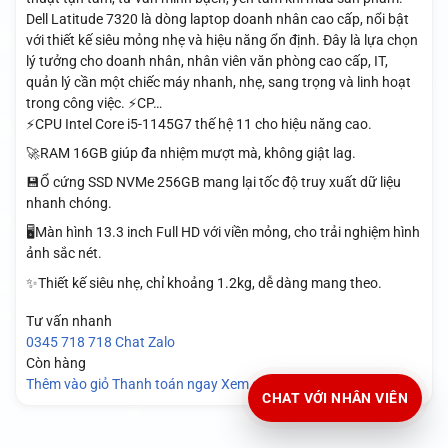
Dell Latitude 7320 là dòng laptop doanh nhân cao cấp, nổi bật
với thiết kế siêu mỏng nhẹ và hiệu năng ổn định. Đây là lựa chọn
lý tưởng cho doanh nhân, nhân viên văn phòng cao cấp, IT,
quản lý cần một chiếc máy nhanh, nhẹ, sang trọng và linh hoạt
trong công việc. ⚡CP…
⚡CPU Intel Core i5-1145G7 thế hệ 11 cho hiệu năng cao.
🚀RAM 16GB giúp đa nhiệm mượt mà, không giật lag.
💾Ổ cứng SSD NVMe 256GB mang lại tốc độ truy xuất dữ liệu
nhanh chóng.
🖥️Màn hình 13.3 inch Full HD với viền mỏng, cho trải nghiệm hình
ảnh sắc nét.
✨Thiết kế siêu nhẹ, chỉ khoảng 1.2kg, dễ dàng mang theo.
Tư vấn nhanh
0345 718 718
Chat Zalo
Còn hàng
Thêm vào giỏ
Thanh toán ngay
Xem chi tiết
CHAT VỚI NHÂN VIÊN