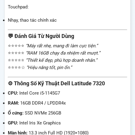
Touchpad:
Nhạy, thao tác chính xác
💬 Đánh Giá Từ Người Dùng
⭐⭐⭐⭐⭐
“Máy rất nhẹ, mang đi làm cực tiện.”
⭐⭐⭐⭐⭐
“RAM 16GB chạy đa nhiệm rất mượt.”
⭐⭐⭐⭐⭐
“Thiết kế đẹp, phù hợp doanh nhân.”
⭐⭐⭐⭐☆
“Hiệu năng tốt, pin ổn.”
⚙️ Thông Số Kỹ Thuật Dell Latitude 7320
CPU:
Intel Core i5-1145G7
RAM:
16GB DDR4 / LPDDR4x
Ổ cứng:
SSD NVMe 256GB
GPU:
Intel Iris Xe Graphics
Màn hình:
13.3 inch Full HD (1920×1080)