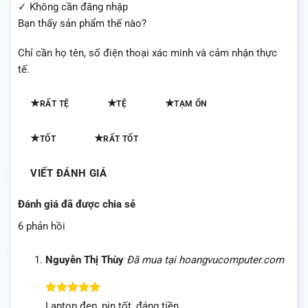
✓ Không cần đăng nhập
Bạn thấy sản phẩm thế nào?
Chỉ cần họ tên, số điện thoại xác minh và cảm nhận thực
tế.
★
★
★
RẤT TỆ
TỆ
TẠM ỔN
★
★
TỐT
RẤT TỐT
VIẾT ĐÁNH GIÁ
Đánh giá đã được chia sẻ
6 phản hồi
Nguyễn Thị Thùy
Đã mua tại hoangvucomputer.com
Được xếp
Laptop đẹp, pin tốt, đáng tiền