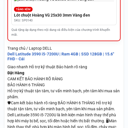
TẶNG KÈM
Lót chuột Hoàng Vũ 25x30 3mm Vàng đen
SKU: SP0140
Quà tặng áp dụng theo nội dung và điều kiện của chương trình khuyến
mãi.
Trang chủ / Laptop DELL
Dell Latitude 3590 i5-7200U | Ram 4GB | SSD 128GB | 15.6"
FHD - Cái
Giao nhanh
Hỗ trợ kỹ thuật
Bảo hành rõ ràng
Đặt Hàng
CAM KẾT BẢO HÀNH RÕ RÀNG
BẢO HÀNH 6 THÁNG
Hỗ trợ kỹ thuật tận tâm, tư vấn minh bạch, yên tâm khi mua sản
phẩm.
🛡️Cam kết bảo hành rõ ràng BẢO HÀNH 6 THÁNG Hỗ trợ kỹ
thuật tận tâm, tư vấn minh bạch, yên tâm khi mua sản phẩm.
Dell Latitude 3590 i5-7200U là linh kiện màn hình thay thế phù
hợp khi máy bị bể, sọc, tối đèn hoặc hiển thị bất thường. 🖥️Màn
hình thay thế: phù hợp khi màn hình bể, sọc, tối đèn, chảy mực