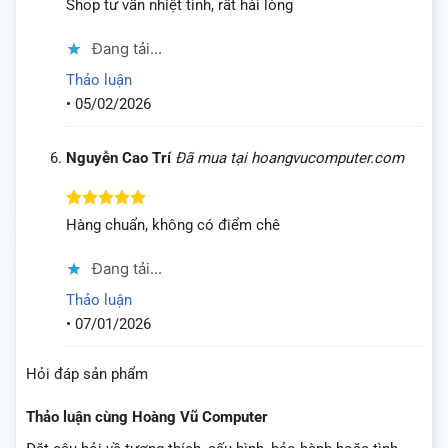
Được
Shop tư vấn nhiệt tình, rất hài lòng
xếp
hạng
3
Đang tải...
5 sao
Thảo luận
•
05/02/2026
Nguyễn Cao Trí
Đã mua tại hoangvucomputer.com
Được xếp
Hàng chuẩn, không có điểm chê
hạng
5
5
sao
Đang tải...
Thảo luận
•
07/01/2026
Hỏi đáp sản phẩm
Thảo luận cùng Hoàng Vũ Computer