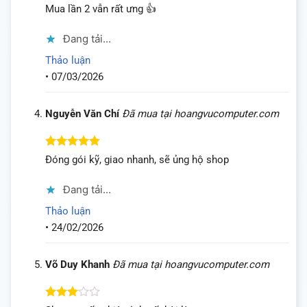
Được xếp
Mua lần 2 vẫn rất ưng 👍
hạng
5
5
sao
Đang tải...
Thảo luận
•
07/03/2026
Nguyễn Văn Chí
Đã mua tại hoangvucomputer.com
Được xếp
Đóng gói kỹ, giao nhanh, sẽ ủng hộ shop
hạng
5
5
sao
Đang tải...
Thảo luận
•
24/02/2026
Võ Duy Khanh
Đã mua tại hoangvucomputer.com