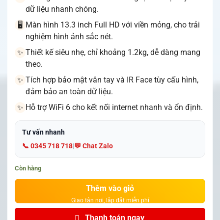
dữ liệu nhanh chóng.
Màn hình 13.3 inch Full HD với viền mỏng, cho trải
🖥️
nghiệm hình ảnh sắc nét.
Thiết kế siêu nhẹ, chỉ khoảng 1.2kg, dễ dàng mang
✨
theo.
Tích hợp bảo mật vân tay và IR Face tùy cấu hình,
✨
đảm bảo an toàn dữ liệu.
Hỗ trợ WiFi 6 cho kết nối internet nhanh và ổn định.
✨
Tư vấn nhanh
📞 0345 718 718
|
💬 Chat Zalo
Còn hàng
Thêm vào giỏ
Thanh toán ngay