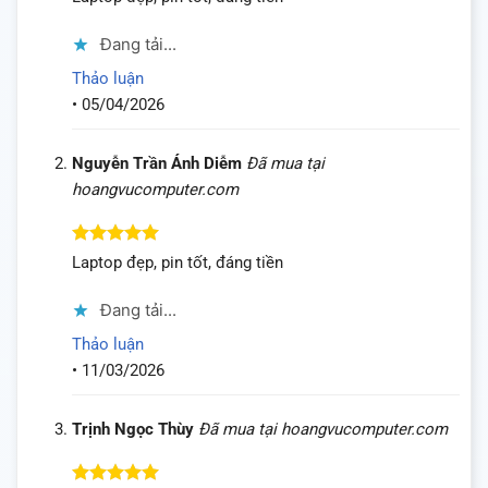
hạng
5
5
sao
Đang tải...
Thảo luận
•
05/04/2026
Nguyễn Trần Ánh Diễm
Đã mua tại
hoangvucomputer.com
Được xếp
Laptop đẹp, pin tốt, đáng tiền
hạng
5
5
sao
Đang tải...
Thảo luận
•
11/03/2026
Trịnh Ngọc Thùy
Đã mua tại hoangvucomputer.com