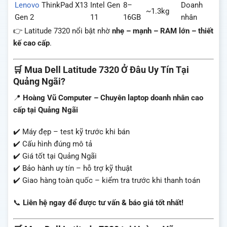
Lenovo
ThinkPad X13
Intel Gen
8–
Doanh
~1.3kg
Gen 2
11
16GB
nhân
👉 Latitude 7320 nổi bật nhờ
nhẹ – mạnh – RAM lớn – thiết
kế cao cấp
.
🛒 Mua Dell Latitude 7320 Ở Đâu Uy Tín Tại
Quảng Ngãi?
📍
Hoàng Vũ Computer – Chuyên laptop doanh nhân cao
cấp tại Quảng Ngãi
✔️ Máy đẹp – test kỹ trước khi bán
✔️ Cấu hình đúng mô tả
✔️ Giá tốt tại Quảng Ngãi
✔️ Bảo hành uy tín – hỗ trợ kỹ thuật
✔️ Giao hàng toàn quốc – kiểm tra trước khi thanh toán
📞
Liên hệ ngay để được tư vấn & báo giá tốt nhất!