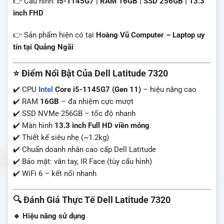
👉 Cấu hình:
i5-1145G7 | RAM 16GB | SSD 256GB | 13.3
inch FHD
👉 Sản phẩm hiện có tại
Hoàng Vũ Computer – Laptop uy
tín tại Quảng Ngãi
⭐ Điểm Nổi Bật Của Dell Latitude 7320
✔️ CPU
Intel
Core i5-1145G7 (Gen 11)
– hiệu năng cao
✔️ RAM
16GB
– đa nhiệm cực mượt
✔️ SSD NVMe 256GB – tốc độ nhanh
✔️ Màn hình
13.3 inch Full HD viền mỏng
✔️ Thiết kế siêu nhẹ (~1.2kg)
✔️ Chuẩn doanh nhân cao cấp Dell Latitude
✔️ Bảo mật: vân tay, IR Face (tùy cấu hình)
✔️ WiFi 6 – kết nối nhanh
🔍 Đánh Giá Thực Tế Dell Latitude 7320
🔹 Hiệu năng sử dụng