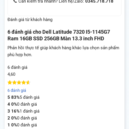
📞 Cần kiểm tra nhanh? Liên hệ/Zalo:
0345.718.718
Đánh giá từ khách hàng
6 đánh giá cho
Dell Latitude 7320 I5-1145G7
Ram 16GB SSD 256GB Màn 13.3 inch FHD
Phản hồi thực tế giúp khách hàng khác lựa chọn sản phẩm
phù hợp hơn.
6 đánh giá
4,60
4.6
5
trên 5
6 đánh giá
dựa trên
5
83%
5 đánh giá
đánh giá
4
0%
0 đánh giá
3
16%
1 đánh giá
2
0%
0 đánh giá
1
0%
0 đánh giá