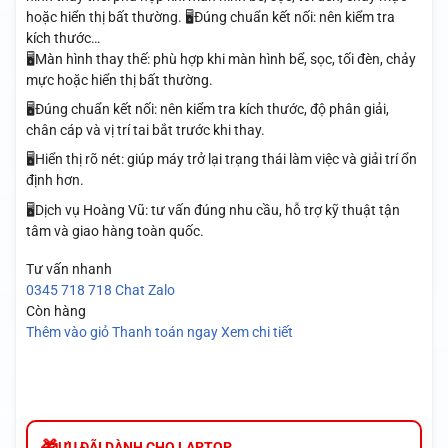
hoặc hiển thị bất thường. 🖥️Đúng chuẩn kết nối: nên kiểm tra
kích thước…
🖥️Màn hình thay thế: phù hợp khi màn hình bể, sọc, tối đèn, chảy
mực hoặc hiển thị bất thường.
🖥️Đúng chuẩn kết nối: nên kiểm tra kích thước, độ phân giải,
chân cáp và vị trí tai bắt trước khi thay.
🖥️Hiển thị rõ nét: giúp máy trở lại trạng thái làm việc và giải trí ổn
định hơn.
🖥️Dịch vụ Hoàng Vũ: tư vấn đúng nhu cầu, hỗ trợ kỹ thuật tận
tâm và giao hàng toàn quốc.
Tư vấn nhanh
0345 718 718
Chat Zalo
Còn hàng
Thêm vào giỏ
Thanh toán ngay
Xem chi tiết
ƯU ĐÃI DÀNH CHO LAPTOP