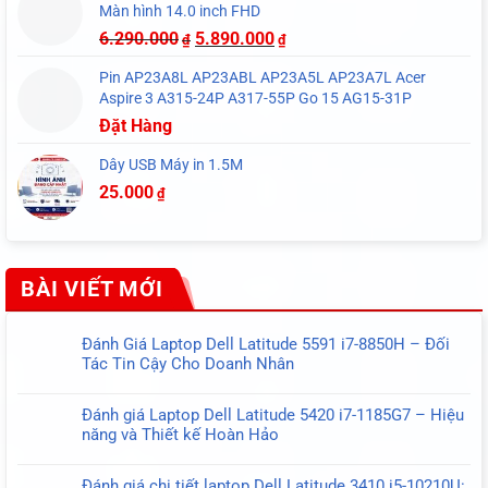
Màn hình 14.0 inch FHD
6.290.000
5.890.000
₫
₫
Pin AP23A8L AP23ABL AP23A5L AP23A7L Acer
Aspire 3 A315-24P A317-55P Go 15 AG15-31P
Đặt Hàng
Dây USB Máy in 1.5M
25.000
₫
BÀI VIẾT MỚI
Đánh Giá Laptop Dell Latitude 5591 i7-8850H – Đối
Tác Tin Cậy Cho Doanh Nhân
Không
có
Đánh giá Laptop Dell Latitude 5420 i7-1185G7 – Hiệu
bình
năng và Thiết kế Hoàn Hảo
luận
Không
ở
có
Đánh
Đánh giá chi tiết laptop Dell Latitude 3410 i5-10210U: