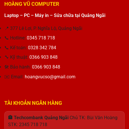
Thu
5420
Tính
HOÀNG VŨ COMPUTER
Chân
giá
Hương
i5-
Kim
Ổ
1135G7
Nhỏ:
Laptop – PC – Máy in – Sửa chữa tại Quảng Ngãi
SSD
–
Giải
256GB
Laptop
Pháp
Kioxia
Hiệu
📍 377 Lê Lợi, P. Nghĩa Lộ, Quảng Ngãi
Nguồn
BG5
Năng
Điện
KBG50ZNT256G
📞 Hotline:
0345 718 718
Tối
Hoàn
PCIe4
Ưu
Hảo
x4
📞 Kế toán:
0328 342 784
Cho
NVMe
Doanh
M.2
🔧 Kỹ thuật:
0366 903 848
Nhân
2242
🛠 Bảo hành:
0366 903 848
✉️ Email:
hoangvucso@gmail.com
TÀI KHOẢN NGÂN HÀNG
🏦 Techcombank Quảng Ngãi
Chủ TK: Bùi Văn Hoàng
STK: 2345 718 718