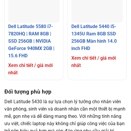
Dell Latitude 5580 i7-
Dell Latitude 5440 i5-
7820HQ | RAM 8GB |
1345U Ram 8GB SSD
SSD 256GB | NVIDIA
256GB Màn hình 14.0
GeForce 940MX 2GB |
inch FHD
15.6 FHD
Xem chi tiết / giá mới
Xem chi tiết / giá mới
nhất
nhất
Đối tượng phù hợp
Dell Latitude 5430 là sự lựa chọn lý tưởng cho nhân viên
văn phòng, sinh viên và doanh nhân cần một thiết bị mạnh
mẽ, gọn nhẹ và dễ dàng mang theo. Với những tính năng
ưu việt, chiếc laptop này không chỉ giúp công việc của bạn
trở nên hiệu quả hơn mà còn đáp ứng nhu cầu giải trí.