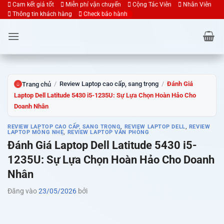
Bỏ
Cam kết giá tốt
Miễn phí vận chuyển
Cộng Tác Viên
Nhân Viên
Thông tin khách hàng
Check bảo hành
qua
nội
dung
/
Review Laptop cao cấp, sang trọng
/
Đánh Giá
Trang chủ
⌂
Laptop Dell Latitude 5430 i5-1235U: Sự Lựa Chọn Hoàn Hảo Cho
Doanh Nhân
REVIEW LAPTOP CAO CẤP, SANG TRỌNG
,
REVIEW LAPTOP DELL
,
REVIEW
LAPTOP MỎNG NHẸ
,
REVIEW LAPTOP VĂN PHÒNG
Đánh Giá Laptop Dell Latitude 5430 i5-
1235U: Sự Lựa Chọn Hoàn Hảo Cho Doanh
Nhân
Đăng vào
23/05/2026
bởi