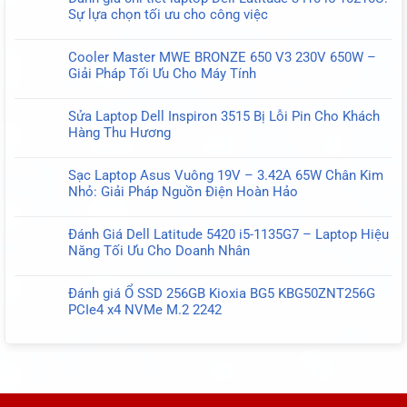
bình
Giá
Sự lựa chọn tối ưu cho công việc
luận
Laptop
Không
ở
Dell
có
Đánh
Cooler Master MWE BRONZE 650 V3 230V 650W –
Latitude
bình
giá
Giải Pháp Tối Ưu Cho Máy Tính
5591
luận
Laptop
Không
i7-
ở
Dell
có
8850H
Đánh
Sửa Laptop Dell Inspiron 3515 Bị Lỗi Pin Cho Khách
Latitude
bình
–
giá
Hàng Thu Hương
5420
luận
Đối
chi
Không
i7-
ở
Tác
tiết
có
1185G7
Cooler
Tin
Sạc Laptop Asus Vuông 19V – 3.42A 65W Chân Kim
laptop
bình
–
Master
Cậy
Nhỏ: Giải Pháp Nguồn Điện Hoàn Hảo
Dell
luận
Hiệu
MWE
Cho
Không
Latitude
ở
năng
BRONZE
Doanh
có
3410
Sửa
và
Đánh Giá Dell Latitude 5420 i5-1135G7 – Laptop Hiệu
650
Nhân
bình
i5-
Laptop
Thiết
Năng Tối Ưu Cho Doanh Nhân
V3
luận
10210U:
Dell
kế
Không
230V
ở
Sự
Inspiron
Hoàn
có
650W
Sạc
lựa
Đánh giá Ổ SSD 256GB Kioxia BG5 KBG50ZNT256G
3515
Hảo
bình
–
Laptop
chọn
PCIe4 x4 NVMe M.2 2242
Bị
luận
Giải
Asus
tối
Không
Lỗi
ở
Pháp
Vuông
ưu
có
Pin
Đánh
Tối
19V
cho
bình
Cho
Giá
Ưu
–
công
luận
Khách
Dell
Cho
3.42A
việc
ở
Hàng
Latitude
Máy
65W
Đánh