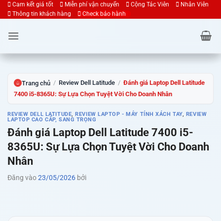
Bỏ
Cam kết giá tốt
Miễn phí vận chuyển
Cộng Tác Viên
Nhân Viên
Thông tin khách hàng
Check bảo hành
qua
nội
dung
/
Review Dell Latitude
/
Đánh giá Laptop Dell Latitude
Trang chủ
⌂
7400 i5-8365U: Sự Lựa Chọn Tuyệt Vời Cho Doanh Nhân
REVIEW DELL LATITUDE
,
REVIEW LAPTOP - MÁY TÍNH XÁCH TAY
,
REVIEW
LAPTOP CAO CẤP, SANG TRỌNG
Đánh giá Laptop Dell Latitude 7400 i5-
8365U: Sự Lựa Chọn Tuyệt Vời Cho Doanh
Nhân
Đăng vào
23/05/2026
bởi