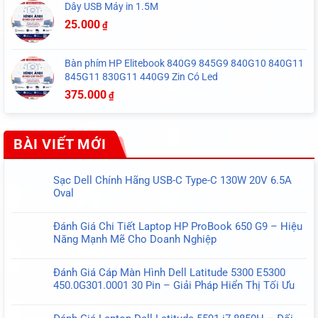
Dây USB Máy in 1.5M
25.000
₫
Bàn phím HP Elitebook 840G9 845G9 840G10 840G11
845G11 830G11 440G9 Zin Có Led
375.000
₫
BÀI VIẾT MỚI
Sạc Dell Chính Hãng USB-C Type-C 130W 20V 6.5A
Oval
Không
có
Đánh Giá Chi Tiết Laptop HP ProBook 650 G9 – Hiệu
bình
Năng Mạnh Mẽ Cho Doanh Nghiệp
luận
Không
ở
có
Sạc
Đánh Giá Cáp Màn Hình Dell Latitude 5300 E5300
bình
Dell
450.0G301.0001 30 Pin – Giải Pháp Hiển Thị Tối Ưu
luận
Chính
Không
ở
Hãng
có
Đánh