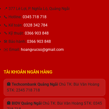
lựa
3515
Hảo
–
chọn
Bị
Giải
📍 377 Lê Lợi, P. Nghĩa Lộ, Quảng Ngãi
tối
Lỗi
Pháp
ưu
Pin
📞 Hotline:
0345 718 718
Tối
cho
Cho
Ưu
công
Khách
📞 Kế toán:
0328 342 784
Cho
việc
Hàng
Máy
Thu
🔧 Kỹ thuật:
0366 903 848
Tính
Hương
🛠 Bảo hành:
0366 903 848
✉️ Email:
hoangvucso@gmail.com
TÀI KHOẢN NGÂN HÀNG
🏦 Techcombank Quảng Ngãi
Chủ TK: Bùi Văn Hoàng
STK: 2345 718 718
🏦 BIDV Quảng Ngãi
Chủ TK: Bùi Văn Hoàng STK: 0345