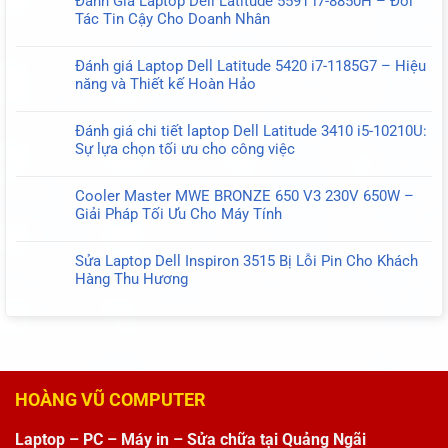
Đánh Giá Laptop Dell Latitude 5591 i7-8850H – Đối
USB-
bình
Giá
Tác Tin Cậy Cho Doanh Nhân
C
luận
Chi
Không
Type-
ở
Tiết
có
C
Đánh
Đánh giá Laptop Dell Latitude 5420 i7-1185G7 – Hiệu
Laptop
bình
130W
Giá
năng và Thiết kế Hoàn Hảo
HP
luận
20V
Cáp
Không
ProBook
ở
6.5A
Màn
có
650
Đánh
Oval
Đánh giá chi tiết laptop Dell Latitude 3410 i5-10210U:
Hình
bình
G9
Giá
Sự lựa chọn tối ưu cho công việc
Dell
luận
–
Laptop
Không
Latitude
ở
Hiệu
Dell
có
5300
Đánh
Năng
Cooler Master MWE BRONZE 650 V3 230V 650W –
Latitude
bình
E5300
giá
Mạnh
Giải Pháp Tối Ưu Cho Máy Tính
5591
luận
450.0G301.0001
Laptop
Mẽ
Không
i7-
ở
30
Dell
Cho
có
8850H
Đánh
Pin
Sửa Laptop Dell Inspiron 3515 Bị Lỗi Pin Cho Khách
Latitude
Doanh
bình
–
giá
–
Hàng Thu Hương
5420
Nghiệp
luận
Đối
chi
Giải
Không
i7-
ở
Tác
tiết
Pháp
có
1185G7
Cooler
Tin
laptop
Hiển
bình
–
Master
Cậy
Dell
Thị
luận
Hiệu
MWE
Cho
Latitude
Tối
ở
năng
BRONZE
Doanh
3410
Ưu
Sửa
và
650
Nhân
HOÀNG VŨ COMPUTER
i5-
Laptop
Thiết
V3
10210U:
Dell
kế
230V
Sự
Laptop – PC – Máy in – Sửa chữa tại Quảng Ngãi
Inspiron
Hoàn
650W