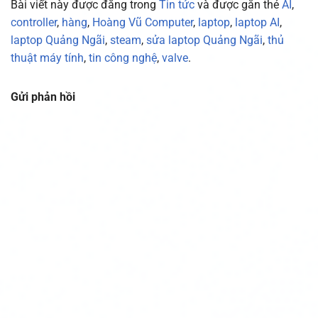
Bài viết này được đăng trong
Tin tức
và được gắn thẻ
AI
,
controller
,
hàng
,
Hoàng Vũ Computer
,
laptop
,
laptop AI
,
laptop Quảng Ngãi
,
steam
,
sửa laptop Quảng Ngãi
,
thủ
thuật máy tính
,
tin công nghệ
,
valve
.
Gửi phản hồi