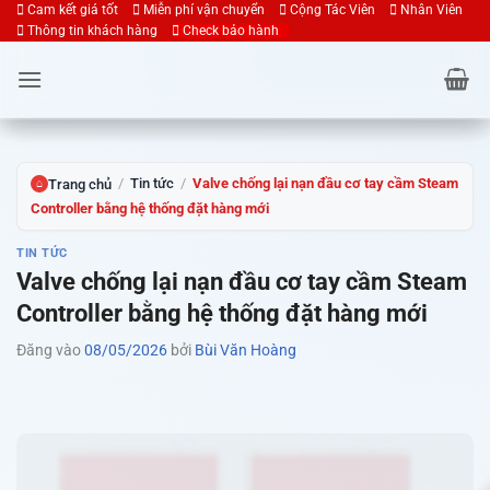
Bỏ
Cam kết giá tốt
Miễn phí vận chuyển
Cộng Tác Viên
Nhân Viên
Thông tin khách hàng
Check bảo hành
qua
nội
dung
/
Tin tức
/
Valve chống lại nạn đầu cơ tay cầm Steam
Trang chủ
⌂
Controller bằng hệ thống đặt hàng mới
TIN TỨC
Valve chống lại nạn đầu cơ tay cầm Steam
Controller bằng hệ thống đặt hàng mới
Đăng vào
08/05/2026
bởi
Bùi Văn Hoàng