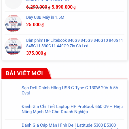
6.290.000
5.890.000
₫
₫
Dây USB Máy in 1.5M
25.000
₫
Bàn phím HP Elitebook 840G9 845G9 840G10 840G11
845G11 830G11 440G9 Zin Có Led
375.000
₫
BÀI VIẾT MỚI
Sạc Dell Chính Hãng USB-C Type-C 130W 20V 6.5A
Oval
Không
có
Đánh Giá Chi Tiết Laptop HP ProBook 650 G9 – Hiệu
bình
Năng Mạnh Mẽ Cho Doanh Nghiệp
luận
Không
ở
có
Sạc
Đánh Giá Cáp Màn Hình Dell Latitude 5300 E5300
bình
Dell