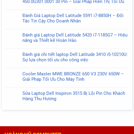
450.0G301.0001 30 Pin – Giải Pháp Hiển Thị Tối Ưu
luận
Chính
Không
ở
Hãng
có
Đánh
Đánh Giá Laptop Dell Latitude 5591 i7-8850H – Đối
USB-
bình
Giá
Tác Tin Cậy Cho Doanh Nhân
C
luận
Chi
Không
Type-
ở
Tiết
có
C
Đánh
Đánh giá Laptop Dell Latitude 5420 i7-1185G7 – Hiệu
Laptop
bình
130W
Giá
năng và Thiết kế Hoàn Hảo
HP
luận
20V
Cáp
Không
ProBook
ở
6.5A
Màn
có
650
Đánh
Oval
Đánh giá chi tiết laptop Dell Latitude 3410 i5-10210U:
Hình
bình
G9
Giá
Sự lựa chọn tối ưu cho công việc
Dell
luận
–
Laptop
Không
Latitude
ở
Hiệu
Dell
có
5300
Đánh
Năng
Cooler Master MWE BRONZE 650 V3 230V 650W –
Latitude
bình
E5300
giá
Mạnh
Giải Pháp Tối Ưu Cho Máy Tính
5591
luận
450.0G301.0001
Laptop
Mẽ
Không
i7-
ở
30
Dell
Cho
có
8850H
Đánh
Pin
Sửa Laptop Dell Inspiron 3515 Bị Lỗi Pin Cho Khách
Latitude
Doanh
bình
–
giá
–
Hàng Thu Hương
5420
Nghiệp
luận
Đối
chi
Giải
Không
i7-
ở
Tác
tiết
Pháp
có
1185G7
Cooler
Tin
laptop
Hiển
bình
–
Master
Cậy
Dell
Thị
luận
Hiệu
MWE
Cho
Latitude
Tối
ở
năng
BRONZE
Doanh
3410
Ưu
Sửa
và
650
Nhân