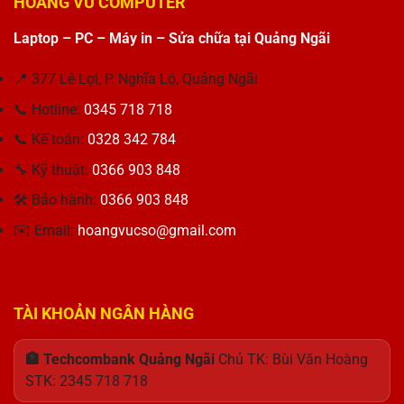
HOÀNG VŨ COMPUTER
i5-
Laptop
Thiết
V3
10210U:
Dell
kế
230V
Sự
Laptop – PC – Máy in – Sửa chữa tại Quảng Ngãi
Inspiron
Hoàn
650W
lựa
3515
Hảo
–
chọn
Bị
Giải
📍 377 Lê Lợi, P. Nghĩa Lộ, Quảng Ngãi
tối
Lỗi
Pháp
ưu
Pin
📞 Hotline:
0345 718 718
Tối
cho
Cho
Ưu
công
Khách
📞 Kế toán:
0328 342 784
Cho
việc
Hàng
Máy
Thu
🔧 Kỹ thuật:
0366 903 848
Tính
Hương
🛠 Bảo hành:
0366 903 848
✉️ Email:
hoangvucso@gmail.com
TÀI KHOẢN NGÂN HÀNG
🏦 Techcombank Quảng Ngãi
Chủ TK: Bùi Văn Hoàng
STK: 2345 718 718