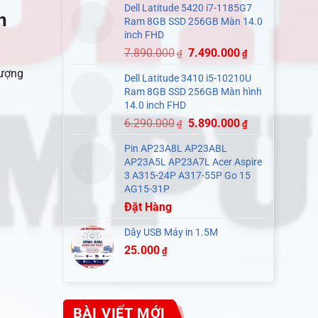
Dell Latitude 5420 i7-1185G7
h
Ram 8GB SSD 256GB Màn 14.0
inch FHD
7.890.000
7.490.000
₫
₫
tượng
Dell Latitude 3410 i5-10210U
Ram 8GB SSD 256GB Màn hình
14.0 inch FHD
6.290.000
5.890.000
₫
₫
Pin AP23A8L AP23ABL
AP23A5L AP23A7L Acer Aspire
3 A315-24P A317-55P Go 15
AG15-31P
Đặt Hàng
Dây USB Máy in 1.5M
25.000
₫
BÀI VIẾT MỚI