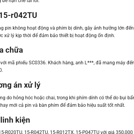
để hạn chế tái lỗi.
 15-r042TU
g pin không hoạt động và phím bị dính, gây ảnh hưởng lớn đến
 xử lý kịp thời để đảm bảo thiết bị hoạt động ổn định.
ửa chữa
 với mã phiếu SC0336. Khách hàng, anh L***, đã mang máy đế
0.
ng án xử lý
ộng do hỏng hóc hoặc chai, trong khi phím dính có thể do bụi b
 thay mới cả pin và bàn phím để đảm bảo hiệu suất tốt nhất.
linh kiện
15-R020TU, 15-R042TU, 15-R012TX, 15-P047TU với giá 350,000