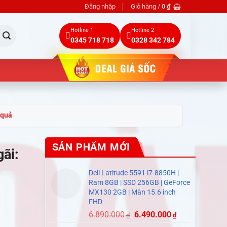
Đăng nhập
Giỏ hàng /
0
₫
Hotline 1
Hotline 2
0345 718 718
0328 342 784
 quả
SẢN PHẨM MỚI
ãi:
Dell Latitude 5591 i7-8850H |
Ram 8GB | SSD 256GB | GeForce
MX130 2GB | Màn 15.6 inch
FHD
6.890.000
6.490.000
₫
₫