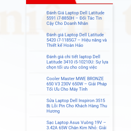
Đánh Giá Laptop Dell Latitude
5591 i7-8850H – Đối Tác Tin
Cậy Cho Doanh Nhân
Không
có
Đánh giá Laptop Dell Latitude
bình
5420 i7-1185G7 – Hiệu năng và
luận
Thiết kế Hoàn Hảo
ở
Không
Đánh
có
Đánh giá chi tiết laptop Dell
Giá
bình
Latitude 3410 i5-10210U: Sự lựa
Laptop
luận
chọn tối ưu cho công việc
Dell
ở
Không
Latitude
Đánh
có
Cooler Master MWE BRONZE
5591
giá
bình
650 V3 230V 650W – Giải Pháp
i7-
Laptop
luận
Tối Ưu Cho Máy Tính
8850H
Dell
ở
Không
–
Latitude
Đánh
có
Sửa Laptop Dell Inspiron 3515
Đối
5420
giá
bình
Bị Lỗi Pin Cho Khách Hàng Thu
Tác
i7-
chi
luận
Hương
Tin
1185G7
tiết
ở
Không
Cậy
–
laptop
Cooler
có
Sạc Laptop Asus Vuông 19V –
Cho
Hiệu
Dell
Master
bình
3.42A 65W Chân Kim Nhỏ: Giải
Doanh
năng
Latitude
MWE