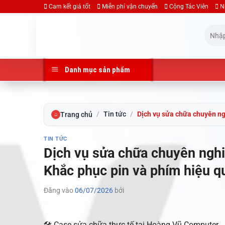
Bỏ
Cam kết giá tốt
Miễn phí vận chuyển
Cộng Tác Viên
N
qua
Tìm
nội
kiếm:
dung
Danh mục sản phẩm
/
Tin tức
/
Dịch vụ sửa chữa chuyên ng
Trang chủ
⌂
TIN TỨC
Dịch vụ sửa chữa chuyên nghi
Khắc phục pin và phím hiệu q
Đăng vào
06/07/2026
bởi
🛠️ Case sửa chữa thực tế tại Hoàng Vũ Computer