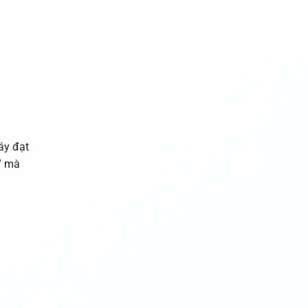
áy đạt
” mà