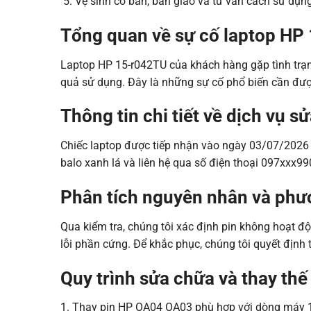
Vệ sinh cơ bản, bàn giao và tư vấn cách sử dụng 
Tổng quan về sự cố laptop HP
Laptop HP 15-r042TU của khách hàng gặp tình trạn
quả sử dụng. Đây là những sự cố phổ biến cần được
Thông tin chi tiết về dịch vụ s
Chiếc laptop được tiếp nhận vào ngày 03/07/2026
balo xanh lá và liên hệ qua số điện thoại 097xxx99
Phân tích nguyên nhân và phươ
Qua kiểm tra, chúng tôi xác định pin không hoạt đ
lỗi phần cứng. Để khắc phục, chúng tôi quyết định
Quy trình sửa chữa và thay thế 
1. Thay pin HP OA04 OA03 phù hợp với dòng máy 