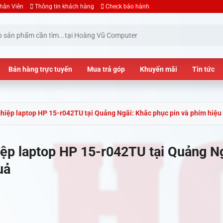
hân Viên
Thông tin khách hàng
Check bảo hành
Bán hàng trực tuyến
Mua trả góp
Khuyến mãi
Tin tức
hiệp laptop HP 15-r042TU tại Quảng Ngãi: Khắc phục pin và phím hiệu
ệp laptop HP 15-r042TU tại Quảng Ng
uả