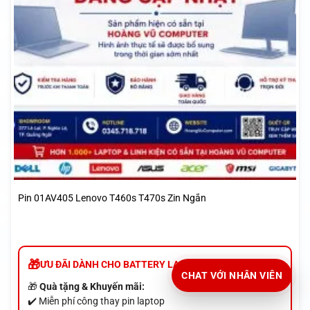
Pin 01AV405 Lenovo T460s T470s Zin Ngắn
ƯU ĐÃI DÀNH CHO BATTERY LAPTOP
CHAT VỚI NHÂN VIÊN
🎁
Quà tặng & Khuyến mãi:
✔️ Miễn phí công thay pin laptop