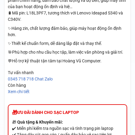
phẩm chính hãng, đảm bảo chất lượng và độ bền, giúp máy tính
của bạn hoạt động ổn định và hiệ…
🔋Mã pin: L18L3PF7, tương thích với Lenovo Ideapad S340 và
C340V.
✨Hàng zin, chất lượng đảm bảo, giúp máy hoạt động ổn định
hơn.
✨Thiết kế chuẩn form, dễ dàng lắp đặt và thay thế.
🎯Phù hợp cho nhu cầu học tập, làm việc văn phòng và giải trí.
💬Hỗ trợ kỹ thuật tận tâm tại Hoàng Vũ Computer.
Tư vấn nhanh
0345 718 718
Chat Zalo
Còn hàng
Xem chi tiết
ƯU ĐÃI DÀNH CHO SẠC LAPTOP
🎁
Quà tặng & Khuyến mãi:
✔️ Miễn phí kiểm tra nguồn sạc và tình trạng pin laptop
✔️ Tặng dây rút gọn cáp / quấn dây bảo vệ sạc tiện lợi