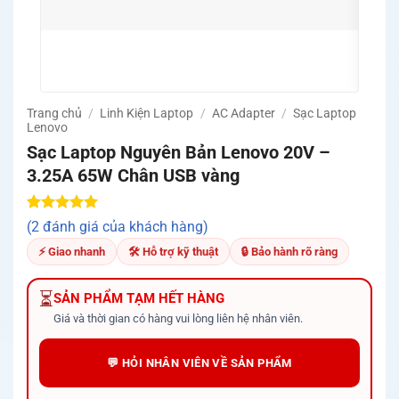
🛡️ C
và m
🚚 Mi
Quản
Trang chủ
/
Linh Kiện Laptop
/
AC Adapter
/
Sạc Laptop
Lenovo
Sạc Laptop Nguyên Bản Lenovo 20V –
3.25A 65W Chân USB vàng
5.00
2
trên 5
(2 đánh giá của khách hàng)
dựa trên
đánh giá
⚡ Giao nhanh
🛠 Hỗ trợ kỹ thuật
🔒 Bảo hành rõ ràng
⏳
SẢN PHẨM TẠM HẾT HÀNG
Giá và thời gian có hàng vui lòng liên hệ nhân viên.
💬 HỎI NHÂN VIÊN VỀ SẢN PHẨM