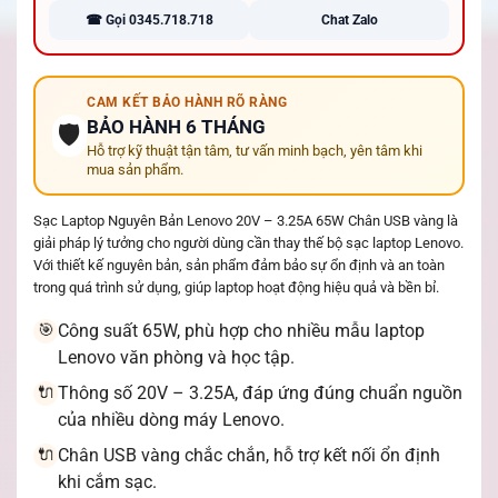
☎ Gọi 0345.718.718
Chat Zalo
CAM KẾT BẢO HÀNH RÕ RÀNG
BẢO HÀNH 6 THÁNG
🛡️
Hỗ trợ kỹ thuật tận tâm, tư vấn minh bạch, yên tâm khi
mua sản phẩm.
Sạc Laptop Nguyên Bản Lenovo 20V – 3.25A 65W Chân USB vàng là
giải pháp lý tưởng cho người dùng cần thay thế bộ sạc laptop Lenovo.
Với thiết kế nguyên bản, sản phẩm đảm bảo sự ổn định và an toàn
trong quá trình sử dụng, giúp laptop hoạt động hiệu quả và bền bỉ.
Công suất 65W, phù hợp cho nhiều mẫu laptop
🎯
Lenovo văn phòng và học tập.
Thông số 20V – 3.25A, đáp ứng đúng chuẩn nguồn
🔌
của nhiều dòng máy Lenovo.
Chân USB vàng chắc chắn, hỗ trợ kết nối ổn định
🔌
khi cắm sạc.