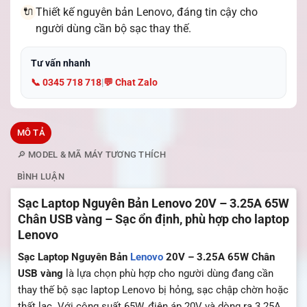
Thiết kế nguyên bản Lenovo, đáng tin cậy cho
🔌
người dùng cần bộ sạc thay thế.
Tư vấn nhanh
📞 0345 718 718
|
💬 Chat Zalo
MÔ TẢ
🔎 MODEL & MÃ MÁY TƯƠNG THÍCH
BÌNH LUẬN
Sạc Laptop Nguyên Bản Lenovo 20V – 3.25A 65W
Chân USB vàng – Sạc ổn định, phù hợp cho laptop
Lenovo
Sạc Laptop Nguyên Bản
Lenovo
20V – 3.25A 65W Chân
USB vàng
là lựa chọn phù hợp cho người dùng đang cần
thay thế bộ sạc laptop Lenovo bị hỏng, sạc chập chờn hoặc
thất lạc. Với công suất 65W, điện áp 20V và dòng ra 3.25A,