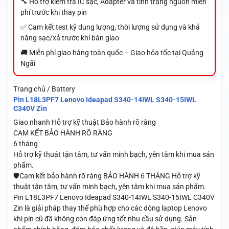
🔧 Hỗ trợ kiểm tra IC sạc, Adapter và tình trạng nguồn miễn
phí trước khi thay pin
✅ Cam kết test kỹ dung lượng, thời lượng sử dụng và khả
năng sạc/xả trước khi bàn giao
🚚 Miễn phí giao hàng toàn quốc – Giao hỏa tốc tại Quảng
Ngãi
Trang chủ / Battery
Pin L18L3PF7 Lenovo Ideapad S340-14IWL S340-15IWL
C340V Zin
Giao nhanh
Hỗ trợ kỹ thuật
Bảo hành rõ ràng
CAM KẾT BẢO HÀNH RÕ RÀNG
6 tháng
Hỗ trợ kỹ thuật tận tâm, tư vấn minh bạch, yên tâm khi mua sản
phẩm.
🛡️Cam kết bảo hành rõ ràng BẢO HÀNH 6 THÁNG Hỗ trợ kỹ
thuật tận tâm, tư vấn minh bạch, yên tâm khi mua sản phẩm.
Pin L18L3PF7 Lenovo Ideapad S340-14IWL S340-15IWL C340V
Zin là giải pháp thay thế phù hợp cho các dòng laptop Lenovo
khi pin cũ đã không còn đáp ứng tốt nhu cầu sử dụng. Sản