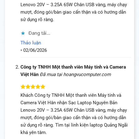
hạng
5
5
Lenovo 20V – 3.25A 65W Chân USB vàng, máy chạy
sao
mượt, đóng gói/bàn giao cẩn thận và có hướng dẫn
sử dụng rõ ràng.
Đang tải...
Thảo luận
•
02/06/2026
Công ty TNHH Một thanh viên Máy tính và Camera
Việt Hân
Đã mua tại hoangvucomputer.com
Được xếp
Khách Công ty TNHH Một thanh viên Máy tính và
hạng
5
5
Camera Việt Hân nhận Sạc Laptop Nguyên Bản
sao
Lenovo 20V – 3.25A 65W Chân USB vàng, máy chạy
mượt, đóng gói/bàn giao cẩn thận và có hướng dẫn
sử dụng rõ ràng. Tìm tại linh kiện laptop Quảng Ngãi
khá yên tâm.