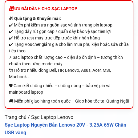
ƯU ĐÃI DÀNH CHO SẠC LAPTOP
🎁
Quà tặng & Khuyến mãi:
✔️ Miễn phí kiểm tra nguồn sạc và tình trạng pin laptop
✔️ Tặng dây rút gọn cáp / quấn dây bảo vệ sạc tiện lợi
✔️ Hỗ trợ test máy trực tiếp trước khi nhận hàng
✔️ Tặng Voucher giảm giá cho lần mua phụ kiện hoặc sửa chữa
tiếp theo
⚡ Sạc laptop chất lượng cao – điện áp ổn định – tương thích
chuẩn theo từng model máy
🔌 Hỗ trợ nhiều dòng Dell, HP, Lenovo, Asus, Acer, MSI,
Macbook...
🛡️ Cam kết chống nhiễu – chống nóng – bảo vệ pin và
mainboard laptop
🚚 Miễn phí giao hàng toàn quốc – Giao hỏa tốc tại Quảng Ngãi
Trang chủ / Sạc Laptop Lenovo
Sạc Laptop Nguyên Bản Lenovo 20V - 3.25A 65W Chân
USB vàng