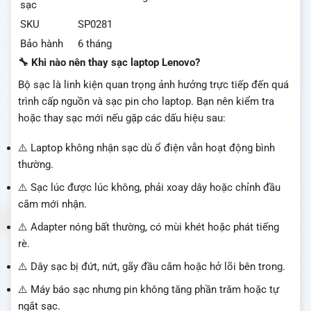
sạc
SKU
SP0281
Bảo hành
6 tháng
🔧 Khi nào nên thay sạc laptop Lenovo?
Bộ sạc là linh kiện quan trọng ảnh hưởng trực tiếp đến quá
trình cấp nguồn và sạc pin cho laptop. Bạn nên kiểm tra
hoặc thay sạc mới nếu gặp các dấu hiệu sau:
⚠️ Laptop không nhận sạc dù ổ điện vẫn hoạt động bình
thường.
⚠️ Sạc lúc được lúc không, phải xoay dây hoặc chỉnh đầu
cắm mới nhận.
⚠️ Adapter nóng bất thường, có mùi khét hoặc phát tiếng
rè.
⚠️ Dây sạc bị đứt, nứt, gãy đầu cắm hoặc hở lõi bên trong.
⚠️ Máy báo sạc nhưng pin không tăng phần trăm hoặc tự
ngắt sạc.