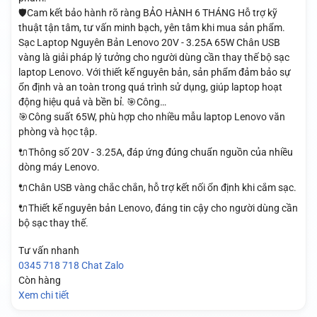
🛡️Cam kết bảo hành rõ ràng BẢO HÀNH 6 THÁNG Hỗ trợ kỹ
thuật tận tâm, tư vấn minh bạch, yên tâm khi mua sản phẩm.
Sạc Laptop Nguyên Bản Lenovo 20V - 3.25A 65W Chân USB
vàng là giải pháp lý tưởng cho người dùng cần thay thế bộ sạc
laptop Lenovo. Với thiết kế nguyên bản, sản phẩm đảm bảo sự
ổn định và an toàn trong quá trình sử dụng, giúp laptop hoạt
động hiệu quả và bền bỉ. 🎯Công…
🎯Công suất 65W, phù hợp cho nhiều mẫu laptop Lenovo văn
phòng và học tập.
🔌Thông số 20V - 3.25A, đáp ứng đúng chuẩn nguồn của nhiều
dòng máy Lenovo.
🔌Chân USB vàng chắc chắn, hỗ trợ kết nối ổn định khi cắm sạc.
🔌Thiết kế nguyên bản Lenovo, đáng tin cậy cho người dùng cần
bộ sạc thay thế.
Tư vấn nhanh
0345 718 718
Chat Zalo
Còn hàng
Xem chi tiết