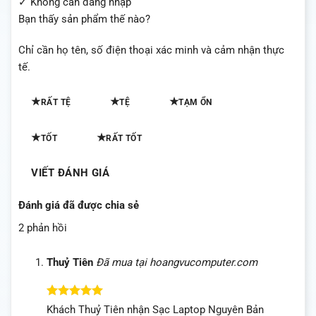
✓ Không cần đăng nhập
Bạn thấy sản phẩm thế nào?
Chỉ cần họ tên, số điện thoại xác minh và cảm nhận thực
tế.
★
★
★
RẤT TỆ
TỆ
TẠM ỔN
★
★
TỐT
RẤT TỐT
VIẾT ĐÁNH GIÁ
Đánh giá đã được chia sẻ
2 phản hồi
Thuỷ Tiên
Đã mua tại hoangvucomputer.com
Được xếp
Khách Thuỷ Tiên nhận Sạc Laptop Nguyên Bản