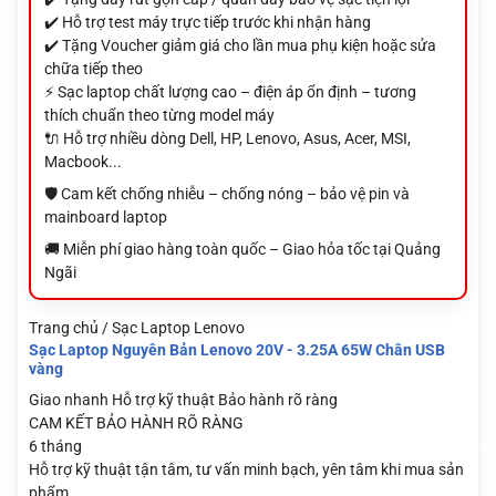
✔️ Hỗ trợ test máy trực tiếp trước khi nhận hàng
✔️ Tặng Voucher giảm giá cho lần mua phụ kiện hoặc sửa
chữa tiếp theo
⚡ Sạc laptop chất lượng cao – điện áp ổn định – tương
thích chuẩn theo từng model máy
🔌 Hỗ trợ nhiều dòng Dell, HP, Lenovo, Asus, Acer, MSI,
Macbook...
🛡️ Cam kết chống nhiễu – chống nóng – bảo vệ pin và
mainboard laptop
🚚 Miễn phí giao hàng toàn quốc – Giao hỏa tốc tại Quảng
Ngãi
Trang chủ / Sạc Laptop Lenovo
Sạc Laptop Nguyên Bản Lenovo 20V - 3.25A 65W Chân USB
vàng
Giao nhanh
Hỗ trợ kỹ thuật
Bảo hành rõ ràng
CAM KẾT BẢO HÀNH RÕ RÀNG
6 tháng
Hỗ trợ kỹ thuật tận tâm, tư vấn minh bạch, yên tâm khi mua sản
phẩm.