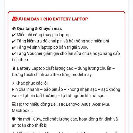
ƯU ĐÃI DÀNH CHO BATTERY LAPTOP
🎁
Quà tặng & Khuyến mãi:
✔️ Miễn phí công thay pin laptop
✔️ Tặng kiểm tra độ chai pin và hệ thống sạc miễn phí
✔️ Tặng vệ sinh laptop cơ bản trị giá 300K
✔️ Tặng Voucher giảm giá cho lần sửa chữa hoặc nâng cấp
tiếp theo
🔋 Battery Laptop chất lượng cao – dung lượng chuẩn –
tương thích chính xác theo từng model máy
⚡ Khắc phục các lỗi:
Pin chai nhanh – báo pin ảo – không nhận sạc – sạc không
vào – tụt pin bất thường – tự tắt nguồn khi rút sạc...
💻 Hỗ trợ nhiều dòng Dell, HP, Lenovo, Asus, Acer, MSI,
MacBook...
🛡️ Pin mới 100%, cell chất lượng cao, hoạt động ổn định và
an toàn cho thiết bị