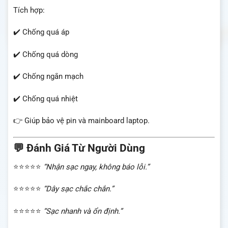
Tích hợp:
✔️ Chống quá áp
✔️ Chống quá dòng
✔️ Chống ngắn mạch
✔️ Chống quá nhiệt
👉 Giúp bảo vệ pin và mainboard laptop.
💬 Đánh Giá Từ Người Dùng
⭐⭐⭐⭐⭐
“Nhận sạc ngay, không báo lỗi.”
⭐⭐⭐⭐⭐
“Dây sạc chắc chắn.”
⭐⭐⭐⭐⭐
“Sạc nhanh và ổn định.”