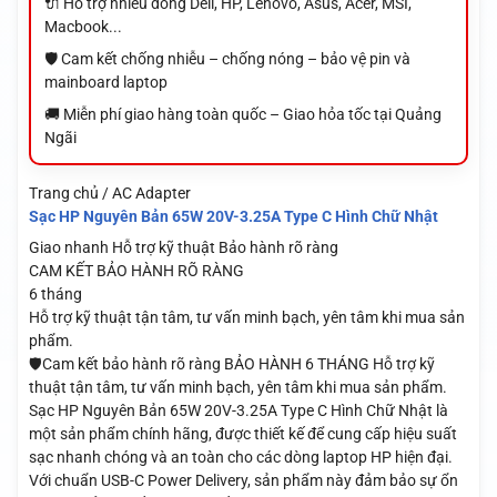
🔌 Hỗ trợ nhiều dòng Dell, HP, Lenovo, Asus, Acer, MSI,
Macbook...
🛡️ Cam kết chống nhiễu – chống nóng – bảo vệ pin và
mainboard laptop
🚚 Miễn phí giao hàng toàn quốc – Giao hỏa tốc tại Quảng
Ngãi
Trang chủ / AC Adapter
Sạc HP Nguyên Bản 65W 20V-3.25A Type C Hình Chữ Nhật
Giao nhanh
Hỗ trợ kỹ thuật
Bảo hành rõ ràng
CAM KẾT BẢO HÀNH RÕ RÀNG
6 tháng
Hỗ trợ kỹ thuật tận tâm, tư vấn minh bạch, yên tâm khi mua sản
phẩm.
🛡️Cam kết bảo hành rõ ràng BẢO HÀNH 6 THÁNG Hỗ trợ kỹ
thuật tận tâm, tư vấn minh bạch, yên tâm khi mua sản phẩm.
Sạc HP Nguyên Bản 65W 20V-3.25A Type C Hình Chữ Nhật là
một sản phẩm chính hãng, được thiết kế để cung cấp hiệu suất
sạc nhanh chóng và an toàn cho các dòng laptop HP hiện đại.
Với chuẩn USB-C Power Delivery, sản phẩm này đảm bảo sự ổn