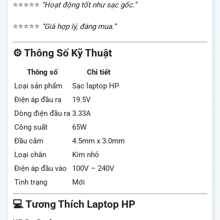
⭐⭐⭐⭐⭐
“Hoạt động tốt như sạc gốc.”
⭐⭐⭐⭐⭐
“Giá hợp lý, đáng mua.”
⚙️ Thông Số Kỹ Thuật
Thông số
Chi tiết
Loại sản phẩm
Sạc laptop HP
Điện áp đầu ra
19.5V
Dòng điện đầu ra
3.33A
Công suất
65W
Đầu cắm
4.5mm x 3.0mm
Loại chân
Kim nhỏ
Điện áp đầu vào
100V – 240V
Tình trạng
Mới
💻 Tương Thích Laptop HP