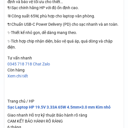
định và bảo vệ tối ưu cho thiết…
🔌Sạc chính hãng HP với độ ổn định cao.
🎯Công suất 65W, phù hợp cho laptop văn phòng.
🔌Chuẩn USB-C Power Delivery (PD) cho sạc nhanh và an toàn.
✨Thiết kế nhỏ gọn, dễ dàng mang theo.
✨Tích hợp chip nhận diện, bảo vệ quá áp, quá dòng và chập
điện.
Tư vấn nhanh
0345 718 718
Chat Zalo
Còn hàng
Xem chi tiết
Trang chủ / HP
Sạc Laptop HP 19.5V 3.33A 65W 4.5mm×3.0 mm Kim nhỏ
Giao nhanh
Hỗ trợ kỹ thuật
Bảo hành rõ ràng
CAM KẾT BẢO HÀNH RÕ RÀNG
6 tháng