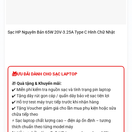
Sạc HP Nguyên Bản 65W 20V-3.25A Type C Hình Chữ Nhật
ƯU ĐÃI DÀNH CHO SẠC LAPTOP
🎁
Quà tặng & Khuyến mãi:
✔️ Miễn phí kiểm tra nguồn sạc và tình trạng pin laptop
✔️ Tặng dây rút gọn cáp / quấn dây bảo vệ sạc tiện lợi
✔️ Hỗ trợ test máy trực tiếp trước khi nhận hàng
✔️ Tặng Voucher giảm giá cho lần mua phụ kiện hoặc sửa
chữa tiếp theo
⚡ Sạc laptop chất lượng cao – điện áp ổn định – tương
thích chuẩn theo từng model máy