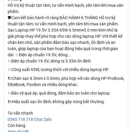
Hỗ trợ kỹ thuật tận tâm, tư vấn minh bạch, yên tâm khi mua sản
phẩm.
🛡️Cam kết bảo hành rõ ràng BẢO HÀNH 6 THÁNG Hỗ trợ kỹ
thuật tận tâm, tư vấn minh bạch, yên tâm khi mua sản phẩm.
Sạc Laptop HP 19.5V 3.33A 65W 4.5mm×3.0 mm Kim nhỏ là
giải pháp thay thế phù hợp cho các dòng laptop HP. Với thiết kế
chân kim nhỏ, sản phẩm đảm bảo sạc nhanh, ổn định và an
toàn, giúp laptop của bạn hoạt động hiệu quả trong thời gian
dài. ✨Điện áp chuẩn 19.5V, dòng…
✨Điện áp chuẩn 19.5V, dòng ra 3.33A ổn định.
✨Công suất 65W, tương thích với nhiều dòng laptop HP.
🔌Chân sạc 4.5mm x 3.0mm, phù hợp với các dòng HP ProBook,
EliteBook, Pavilion và nhiều dòng khác.
✨Bảo vệ quá áp, quá dòng, đảm bảo an toàn cho laptop.
🔌Hiệu suất sạc ổn định, không gây nóng bất thường.
Tư vấn nhanh
0345 718 718
Chat Zalo
Còn hàng
Xem chi tiết