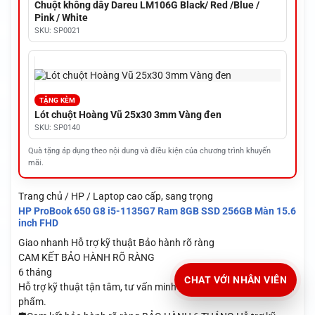
Chuột không dây Dareu LM106G Black/ Red /Blue /
Pink / White
SKU: SP0021
TẶNG KÈM
Lót chuột Hoàng Vũ 25x30 3mm Vàng đen
SKU: SP0140
Quà tặng áp dụng theo nội dung và điều kiện của chương trình khuyến
mãi.
Trang chủ / HP / Laptop cao cấp, sang trọng
HP ProBook 650 G8 i5-1135G7 Ram 8GB SSD 256GB Màn 15.6
inch FHD
Giao nhanh
Hỗ trợ kỹ thuật
Bảo hành rõ ràng
CAM KẾT BẢO HÀNH RÕ RÀNG
6 tháng
CHAT VỚI NHÂN VIÊN
Hỗ trợ kỹ thuật tận tâm, tư vấn minh bạch, yên tâm khi mua sản
phẩm.