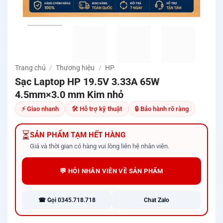
Trang chủ
/
Thương hiệu
/
HP
Sạc Laptop HP 19.5V 3.33A 65W
4.5mm×3.0 mm Kim nhỏ
⚡ Giao nhanh
🛠 Hỗ trợ kỹ thuật
🔒 Bảo hành rõ ràng
⏳
SẢN PHẨM TẠM HẾT HÀNG
Giá và thời gian có hàng vui lòng liên hệ nhân viên.
💬 HỎI NHÂN VIÊN VỀ SẢN PHẨM
☎ Gọi 0345.718.718
Chat Zalo