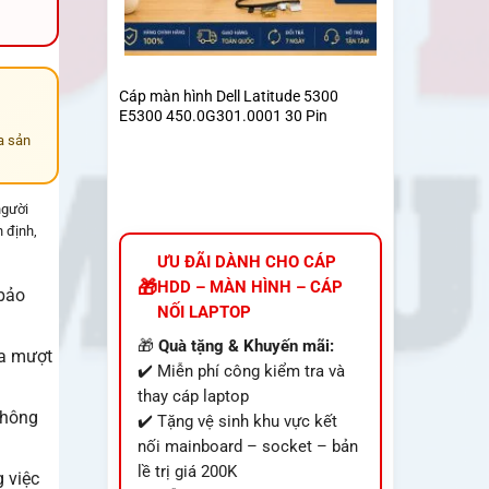
Cáp màn hình Dell Latitude 5300
E5300 450.0G301.0001 30 Pin
a sản
người
n định,
ƯU ĐÃI DÀNH CHO CÁP
HDD – MÀN HÌNH – CÁP
 bảo
NỐI LAPTOP
🎁
Quà tặng & Khuyến mãi:
ọa mượt
✔️ Miễn phí công kiểm tra và
thay cáp laptop
không
✔️ Tặng vệ sinh khu vực kết
nối mainboard – socket – bản
lề trị giá 200K
g việc