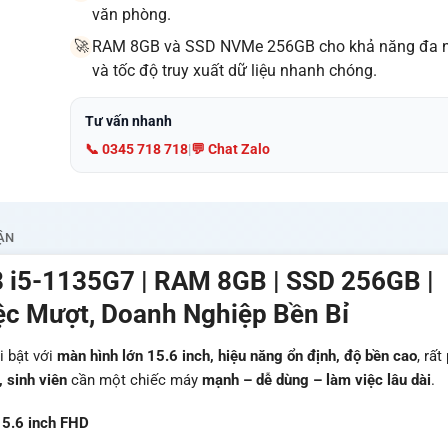
văn phòng.
RAM 8GB và SSD NVMe 256GB cho khả năng đa 
🚀
và tốc độ truy xuất dữ liệu nhanh chóng.
Tư vấn nhanh
📞 0345 718 718
|
💬 Chat Zalo
ẬN
 i5-1135G7 | RAM 8GB | SSD 256GB |
ệc Mượt, Doanh Nghiệp Bền Bỉ
i bật với
màn hình lớn 15.6 inch, hiệu năng ổn định, độ bền cao
, rất
 sinh viên
cần một chiếc máy
mạnh – dễ dùng – làm việc lâu dài
.
5.6 inch FHD