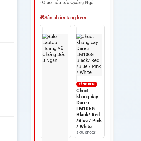
- Giao hỏa tốc Quảng Ngãi
Sản phẩm tặng kèm
TẶNG KÈM
Chuột
không dây
Dareu
LM106G
Black/ Red
/Blue / Pink
/ White
SKU: SP0021