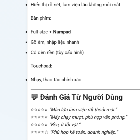
Hiển thị rõ nét, làm việc lâu không mỏi mắt
Bàn phím:
Full-size +
Numpad
Gõ êm, nhập liệu nhanh
Có đèn nền (tùy cấu hình)
Touchpad:
Nhạy, thao tác chính xác
💬 Đánh Giá Từ Người Dùng
⭐⭐⭐⭐⭐
“Màn lớn làm việc rất thoải mái.”
⭐⭐⭐⭐⭐
“Máy chạy mượt, phù hợp văn phòng.”
⭐⭐⭐⭐⭐
“Bền, ít lỗi vặt.”
⭐⭐⭐⭐☆
“Phù hợp kế toán, doanh nghiệp.”