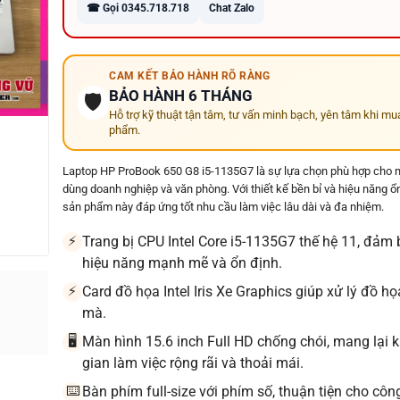
☎ Gọi 0345.718.718
Chat Zalo
CAM KẾT BẢO HÀNH RÕ RÀNG
BẢO HÀNH 6 THÁNG
🛡️
Hỗ trợ kỹ thuật tận tâm, tư vấn minh bạch, yên tâm khi mu
phẩm.
Laptop HP ProBook 650 G8 i5-1135G7 là sự lựa chọn phù hợp cho 
dùng doanh nghiệp và văn phòng. Với thiết kế bền bỉ và hiệu năng ổ
sản phẩm này đáp ứng tốt nhu cầu làm việc lâu dài và đa nhiệm.
Trang bị CPU Intel Core i5-1135G7 thế hệ 11, đảm
⚡
hiệu năng mạnh mẽ và ổn định.
Card đồ họa Intel Iris Xe Graphics giúp xử lý đồ h
⚡
mà.
Màn hình 15.6 inch Full HD chống chói, mang lại 
🖥️
gian làm việc rộng rãi và thoải mái.
Bàn phím full-size với phím số, thuận tiện cho côn
⌨️