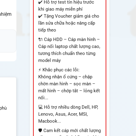
✔️ Hỗ trợ test tín hiệu trước
khi giao máy miễn phí
nhiệm
✔️ Tặng Voucher giảm giá cho
lần sửa chữa hoặc nâng cấp
tiếp theo
🔌 Cáp HDD – Cáp màn hình –
Cáp nối laptop chất lượng cao,
tương thích chuẩn theo từng
model máy
⚡ Khắc phục các lỗi:
Không nhận ổ cứng – chập
chờn màn hình – sọc màn –
mất hình – chớp tắt – lỏng kết
nối...
💻 Hỗ trợ nhiều dòng Dell, HP,
 phù
Lenovo, Asus, Acer, MSI,
Macbook...
🛡️ Cam kết cáp mới chất lượng