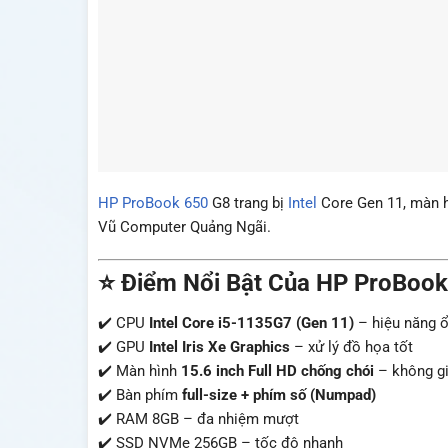
HP ProBook 650
G8 trang bị
Intel
Core Gen 11, màn hì
Vũ Computer Quảng Ngãi.
⭐ Điểm Nổi Bật Của HP ProBook
✔️ CPU
Intel Core i5-1135G7 (Gen 11)
– hiệu năng ổ
✔️ GPU
Intel Iris Xe Graphics
– xử lý đồ họa tốt
✔️ Màn hình
15.6 inch Full HD chống chói
– không gi
✔️ Bàn phím
full-size + phím số (Numpad)
✔️ RAM 8GB – đa nhiệm mượt
✔️ SSD NVMe 256GB – tốc độ nhanh