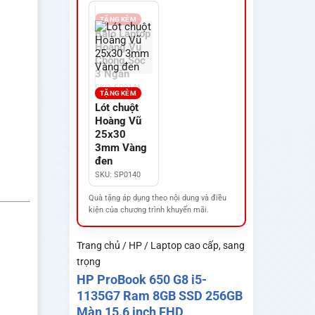
TẶNG KÈM
Balo Laptop
Hoàng Vũ
Chống Sốc
3 Ngăn
SKU: SP0141
TẶNG KÈM
Lót chuột
Hoàng Vũ
25x30
3mm Vàng
đen
SKU: SP0140
Quà tặng áp dụng theo nội dung và điều
kiện của chương trình khuyến mãi.
Trang chủ / HP / Laptop cao cấp, sang
trọng
HP ProBook 650 G8 i5-
1135G7 Ram 8GB SSD 256GB
Màn 15.6 inch FHD