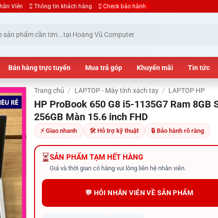
hân Viên
Thông tin khách hàng
Check bảo hành
Bán hàng trực tuyến
Mua trả góp
Khuyến mãi
Tin tức
Trang chủ
/
LAPTOP - Máy tính xách tay
/
LAPTOP HP
HP ProBook 650 G8 i5-1135G7 Ram 8GB 
256GB Màn 15.6 inch FHD
⚡ Giao nhanh
🛠 Hỗ trợ kỹ thuật
🔒 Bảo hành rõ ràng
⏳
SẢN PHẨM TẠM HẾT HÀNG
Giá và thời gian có hàng vui lòng liên hệ nhân viên.
💬 HỎI NHÂN VIÊN VỀ SẢN PHẨM