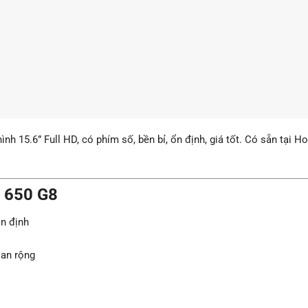
nh 15.6” Full HD, có phím số, bền bỉ, ổn định, giá tốt. Có sẵn tại H
 650 G8
n định
an rộng