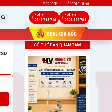
Đăng nhập
Giỏ hàng /
0
₫
Hotline 1
Hotline 2
0345 718 718
0328 342 784
CÓ THỂ BẠN QUAN TÂM
SSD