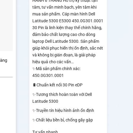
HÀNH 6 THÁNG Hỗ trợ kỹ thuật tận
tâm, tư vấn minh bạch, yên tâm khi
mua sản phẩm. Cáp màn hình Dell
Latitude 5300 E5300 450.0G301.0001
30 Pin là linh kiện thay thế chính hãng,
đảm bảo chất lượng cao cho dòng
laptop Dell Latitude 5300. Sản phẩm
giúp khôi phục hiển thị ổn định, sắc nét
và không bị gián đoạn, là giải pháp
oàng
hiệu quả cho các vấn…
✨Mã sản phẩm chính xác:
450.0G301.0001
🔋Chuẩn kết nối 30 Pin eDP
✨Tương thích hoàn toàn với Dell
Latitude 5300
✨Truyền tín hiệu hình ảnh ổn định
✨Chất liệu bền bỉ, chống gãy gập
Tư vấn nhanh