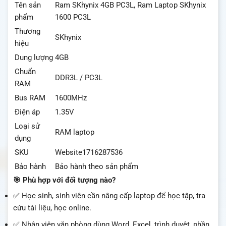
Tên sản
Ram SKhynix 4GB PC3L, Ram Laptop SKhynix
phẩm
1600 PC3L
Thương
SKhynix
hiệu
Dung lượng
4GB
Chuẩn
DDR3L / PC3L
RAM
Bus RAM
1600MHz
Điện áp
1.35V
Loại sử
RAM laptop
dụng
SKU
Website1716287536
Bảo hành
Bảo hành theo sản phẩm
🎯 Phù hợp với đối tượng nào?
✅ Học sinh, sinh viên cần nâng cấp laptop để học tập, tra
cứu tài liệu, học online.
✅ Nhân viên văn phòng dùng Word, Excel, trình duyệt, phần