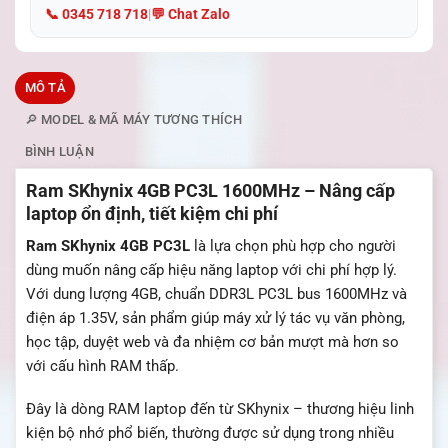
📞 0345 718 718
|
💬 Chat Zalo
MÔ TẢ
🔎 MODEL & MÃ MÁY TƯƠNG THÍCH
BÌNH LUẬN
Ram SKhynix 4GB PC3L 1600MHz – Nâng cấp
laptop ổn định, tiết kiệm chi phí
Ram SKhynix 4GB PC3L
là lựa chọn phù hợp cho người
dùng muốn nâng cấp hiệu năng laptop với chi phí hợp lý.
Với dung lượng 4GB, chuẩn DDR3L PC3L bus 1600MHz và
điện áp 1.35V, sản phẩm giúp máy xử lý tác vụ văn phòng,
học tập, duyệt web và đa nhiệm cơ bản mượt mà hơn so
với cấu hình RAM thấp.
Đây là dòng RAM laptop đến từ SKhynix – thương hiệu linh
kiện bộ nhớ phổ biến, thường được sử dụng trong nhiều