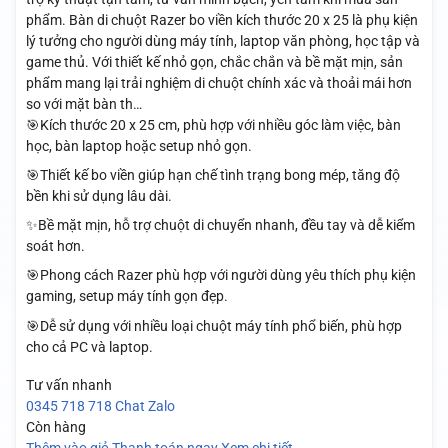
phẩm. Bàn di chuột Razer bo viền kích thước 20 x 25 là phụ kiện
lý tưởng cho người dùng máy tính, laptop văn phòng, học tập và
game thủ. Với thiết kế nhỏ gọn, chắc chắn và bề mặt mịn, sản
phẩm mang lại trải nghiệm di chuột chính xác và thoải mái hơn
so với mặt bàn th…
🎯Kích thước 20 x 25 cm, phù hợp với nhiều góc làm việc, bàn
học, bàn laptop hoặc setup nhỏ gọn.
🎯Thiết kế bo viền giúp hạn chế tình trạng bong mép, tăng độ
bền khi sử dụng lâu dài.
✨Bề mặt mịn, hỗ trợ chuột di chuyển nhanh, đều tay và dễ kiểm
soát hơn.
🎯Phong cách Razer phù hợp với người dùng yêu thích phụ kiện
gaming, setup máy tính gọn đẹp.
🎯Dễ sử dụng với nhiều loại chuột máy tính phổ biến, phù hợp
cho cả PC và laptop.
Tư vấn nhanh
0345 718 718
Chat Zalo
Còn hàng