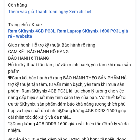
Còn hàng
Thêm vào giỏ
Thanh toán ngay
Xem chi tiết
Trang chủ / Khác
Ram SKhynix 4GB PC3L, Ram Laptop SKhynix 1600 PC3L giá
rẻ - Website
Giao nhanh
Hỗ trợ kỹ thuật
Bảo hành rõ ràng
CAM KẾT BẢO HÀNH RÕ RÀNG
BẢO HÀNH 6 THÁNG
Hỗ trợ kỹ thuật tận tâm, tư vấn minh bạch, yên tâm khi mua sản
phẩm.
🛡️Cam kết bảo hành rõ ràng BẢO HÀNH THEO SẢN PHẨM Hỗ
trợ kỹ thuật tận tâm, tư vấn minh bạch, yên tâm khi mua sản
phẩm. Ram SKhynix 4GB PC3L là lựa chọn lý tưởng cho việc
nâng cấp hiệu suất máy tính xách tay của bạn. Với thiết kế tối
ưu từ SKhynix, sản phẩm đảm bảo khả năng tương thích phù
hợp và hiệu suất ổn định. 🚀Dung lượng 4GB DDR3-1600 giúp
cải thiện tốc độ xử lý và đa nhiệ…
🚀Dung lượng 4GB DDR3-1600 giúp cải thiện tốc độ xử lý và đa
nhiệm.
🎯Điện áp 1.35V tiết kiệm năng lượng, phù hợp với nhiều dòng