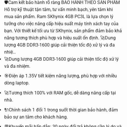
🛡️Cam kết bảo hành rõ ràng BẢO HÀNH THEO SẢN PHẨM
Hỗ trợ kỹ thuật tận tâm, tư vấn minh bạch, yên tâm khi
mua sản phẩm. Ram SKhynix 4GB PC3L là lựa chọn lý
tưởng cho việc nâng cấp hiệu suất máy tính xách tay của
bạn. Với thiết kế tối ưu từ SKhynix, sản phẩm đảm bảo khả
năng tương thích phù hợp và hiệu suất ổn định. 🚀Dung
lượng 4GB DDR3-1600 giúp cải thiện tốc độ xử lý và đa
nhiệ…
🚀Dung lượng 4GB DDR3-1600 giúp cải thiện tốc độ xử lý
và đa nhiệm.
🎯Điện áp 1.35V tiết kiệm năng lượng, phù hợp với nhiều
dòng laptop.
🚀Tương thích 100% với RAM gốc, dễ dàng nâng cấp tại
nhà.
🔌Chính sách 1 đổi 1 trong suốt thời gian bảo hành, đảm
bảo sự an tâm cho khách hàng.
💬Khuyến mãi hấp dẫn: 30 ngày đổi trả không cần lý do và