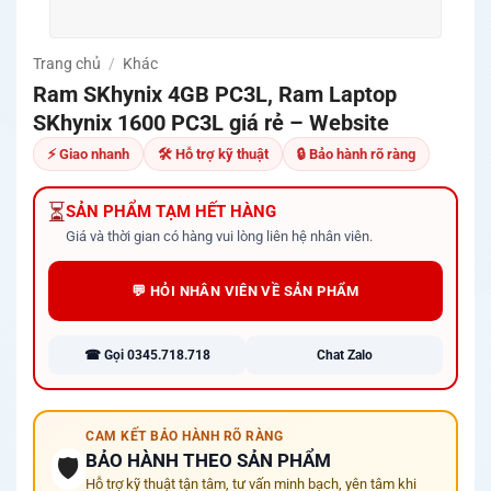
Trang chủ
/
Khác
Ram SKhynix 4GB PC3L, Ram Laptop
SKhynix 1600 PC3L giá rẻ – Website
⚡ Giao nhanh
🛠 Hỗ trợ kỹ thuật
🔒 Bảo hành rõ ràng
⏳
SẢN PHẨM TẠM HẾT HÀNG
Giá và thời gian có hàng vui lòng liên hệ nhân viên.
💬 HỎI NHÂN VIÊN VỀ SẢN PHẨM
☎ Gọi 0345.718.718
Chat Zalo
CAM KẾT BẢO HÀNH RÕ RÀNG
BẢO HÀNH THEO SẢN PHẨM
🛡️
Hỗ trợ kỹ thuật tận tâm, tư vấn minh bạch, yên tâm khi