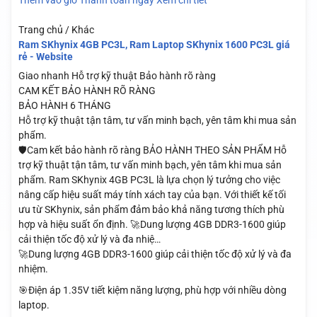
Thêm vào giỏ
Thanh toán ngay
Xem chi tiết
Trang chủ / Khác
Ram SKhynix 4GB PC3L, Ram Laptop SKhynix 1600 PC3L giá
rẻ - Website
Giao nhanh
Hỗ trợ kỹ thuật
Bảo hành rõ ràng
CAM KẾT BẢO HÀNH RÕ RÀNG
BẢO HÀNH 6 THÁNG
Hỗ trợ kỹ thuật tận tâm, tư vấn minh bạch, yên tâm khi mua sản
phẩm.
🛡️Cam kết bảo hành rõ ràng BẢO HÀNH THEO SẢN PHẨM Hỗ
trợ kỹ thuật tận tâm, tư vấn minh bạch, yên tâm khi mua sản
phẩm. Ram SKhynix 4GB PC3L là lựa chọn lý tưởng cho việc
nâng cấp hiệu suất máy tính xách tay của bạn. Với thiết kế tối
ưu từ SKhynix, sản phẩm đảm bảo khả năng tương thích phù
hợp và hiệu suất ổn định. 🚀Dung lượng 4GB DDR3-1600 giúp
cải thiện tốc độ xử lý và đa nhiệ…
🚀Dung lượng 4GB DDR3-1600 giúp cải thiện tốc độ xử lý và đa
nhiệm.
🎯Điện áp 1.35V tiết kiệm năng lượng, phù hợp với nhiều dòng
laptop.