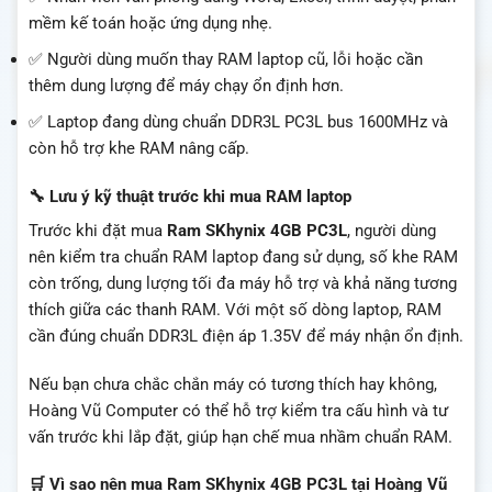
mềm kế toán hoặc ứng dụng nhẹ.
✅ Người dùng muốn thay RAM laptop cũ, lỗi hoặc cần
thêm dung lượng để máy chạy ổn định hơn.
✅ Laptop đang dùng chuẩn DDR3L PC3L bus 1600MHz và
còn hỗ trợ khe RAM nâng cấp.
🔧 Lưu ý kỹ thuật trước khi mua RAM laptop
Trước khi đặt mua
Ram SKhynix 4GB PC3L
, người dùng
nên kiểm tra chuẩn RAM laptop đang sử dụng, số khe RAM
còn trống, dung lượng tối đa máy hỗ trợ và khả năng tương
thích giữa các thanh RAM. Với một số dòng laptop, RAM
cần đúng chuẩn DDR3L điện áp 1.35V để máy nhận ổn định.
Nếu bạn chưa chắc chắn máy có tương thích hay không,
Hoàng Vũ Computer có thể hỗ trợ kiểm tra cấu hình và tư
vấn trước khi lắp đặt, giúp hạn chế mua nhầm chuẩn RAM.
🛒 Vì sao nên mua Ram SKhynix 4GB PC3L tại Hoàng Vũ