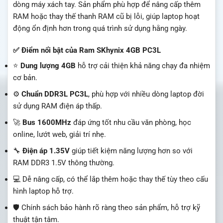
dòng máy xách tay. Sản phẩm phù hợp để nâng cấp thêm
RAM hoặc thay thế thanh RAM cũ bị lỗi, giúp laptop hoạt
động ổn định hơn trong quá trình sử dụng hằng ngày.
✅ Điểm nổi bật của Ram SKhynix 4GB PC3L
⭐
Dung lượng 4GB
hỗ trợ cải thiện khả năng chạy đa nhiệm
cơ bản.
⚙️
Chuẩn DDR3L PC3L
, phù hợp với nhiều dòng laptop đời
sử dụng RAM điện áp thấp.
🚀
Bus 1600MHz
đáp ứng tốt nhu cầu văn phòng, học
online, lướt web, giải trí nhẹ.
🔧
Điện áp 1.35V
giúp tiết kiệm năng lượng hơn so với
RAM DDR3 1.5V thông thường.
💻 Dễ nâng cấp, có thể lắp thêm hoặc thay thế tùy theo cấu
hình laptop hỗ trợ.
🛡️ Chính sách bảo hành rõ ràng theo sản phẩm, hỗ trợ kỹ
thuật tận tâm.