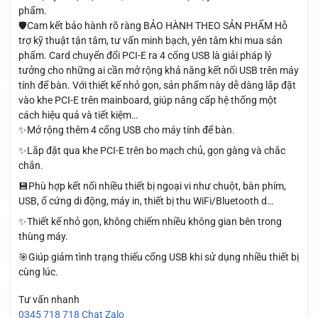
phẩm.
🛡️Cam kết bảo hành rõ ràng BẢO HÀNH THEO SẢN PHẨM Hỗ
trợ kỹ thuật tận tâm, tư vấn minh bạch, yên tâm khi mua sản
phẩm. Card chuyển đổi PCI-E ra 4 cổng USB là giải pháp lý
tưởng cho những ai cần mở rộng khả năng kết nối USB trên máy
tính để bàn. Với thiết kế nhỏ gọn, sản phẩm này dễ dàng lắp đặt
vào khe PCI-E trên mainboard, giúp nâng cấp hệ thống một
cách hiệu quả và tiết kiệm…
✨Mở rộng thêm 4 cổng USB cho máy tính để bàn.
✨Lắp đặt qua khe PCI-E trên bo mạch chủ, gọn gàng và chắc
chắn.
💾Phù hợp kết nối nhiều thiết bị ngoại vi như chuột, bàn phím,
USB, ổ cứng di động, máy in, thiết bị thu WiFi/Bluetooth d…
✨Thiết kế nhỏ gọn, không chiếm nhiều không gian bên trong
thùng máy.
🎯Giúp giảm tình trạng thiếu cổng USB khi sử dụng nhiều thiết bị
cùng lúc.
Tư vấn nhanh
0345 718 718
Chat Zalo