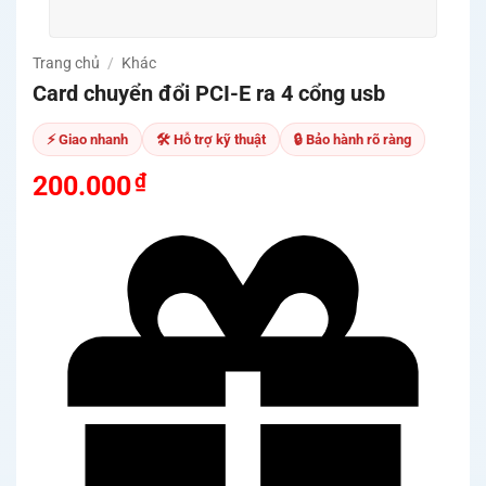
Trang chủ
/
Khác
Card chuyển đổi PCI-E ra 4 cổng usb
⚡ Giao nhanh
🛠 Hỗ trợ kỹ thuật
🔒 Bảo hành rõ ràng
₫
200.000