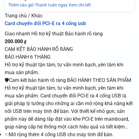
Thêm vào giỏ
Thanh toán ngay
Xem chi tiết
Trang chủ / Khác
Card chuyển đổi PCI-E ra 4 cổng usb
Giao nhanh
Hỗ trợ kỹ thuật
Bảo hành rõ ràng
200.000
₫
CAM KẾT BẢO HÀNH RÕ RÀNG
BẢO HÀNH 6 THÁNG
Hỗ trợ kỹ thuật tận tâm, tư vấn minh bạch, yên tâm khi
mua sản phẩm.
🛡️Cam kết bảo hành rõ ràng BẢO HÀNH THEO SẢN PHẨM
Hỗ trợ kỹ thuật tận tâm, tư vấn minh bạch, yên tâm khi
mua sản phẩm. Card chuyển đổi PCI-E ra 4 cổng USB là
giải pháp lý tưởng cho những ai cần mở rộng khả năng kết
nối USB trên máy tính để bàn. Với thiết kế nhỏ gọn, sản
phẩm này dễ dàng lắp đặt vào khe PCI-E trên mainboard,
giúp nâng cấp hệ thống một cách hiệu quả và tiết kiệm…
✨Mở rộng thêm 4 cổng USB cho máy tính để bàn.