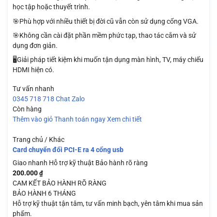
học tập hoặc thuyết trình.
🎯Phù hợp với nhiều thiết bị đời cũ vẫn còn sử dụng cổng VGA.
🎯Không cần cài đặt phần mềm phức tạp, thao tác cắm và sử
dụng đơn giản.
🖥️Giải pháp tiết kiệm khi muốn tận dụng màn hình, TV, máy chiếu
HDMI hiện có.
Tư vấn nhanh
0345 718 718
Chat Zalo
Còn hàng
Thêm vào giỏ
Thanh toán ngay
Xem chi tiết
Trang chủ / Khác
Card chuyển đổi PCI-E ra 4 cổng usb
Giao nhanh
Hỗ trợ kỹ thuật
Bảo hành rõ ràng
200.000
₫
CAM KẾT BẢO HÀNH RÕ RÀNG
BẢO HÀNH 6 THÁNG
Hỗ trợ kỹ thuật tận tâm, tư vấn minh bạch, yên tâm khi mua sản
phẩm.