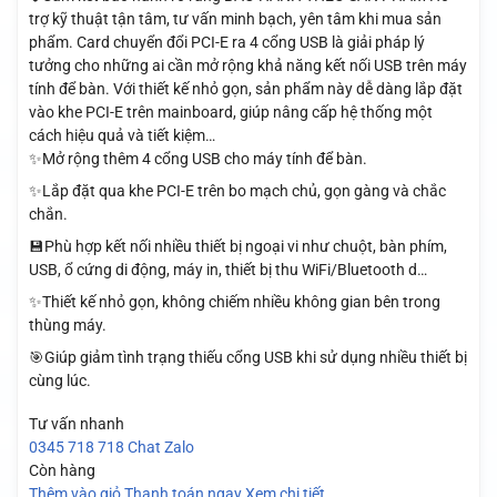
trợ kỹ thuật tận tâm, tư vấn minh bạch, yên tâm khi mua sản
phẩm. Card chuyển đổi PCI-E ra 4 cổng USB là giải pháp lý
tưởng cho những ai cần mở rộng khả năng kết nối USB trên máy
tính để bàn. Với thiết kế nhỏ gọn, sản phẩm này dễ dàng lắp đặt
vào khe PCI-E trên mainboard, giúp nâng cấp hệ thống một
cách hiệu quả và tiết kiệm…
✨Mở rộng thêm 4 cổng USB cho máy tính để bàn.
✨Lắp đặt qua khe PCI-E trên bo mạch chủ, gọn gàng và chắc
chắn.
💾Phù hợp kết nối nhiều thiết bị ngoại vi như chuột, bàn phím,
USB, ổ cứng di động, máy in, thiết bị thu WiFi/Bluetooth d…
✨Thiết kế nhỏ gọn, không chiếm nhiều không gian bên trong
thùng máy.
🎯Giúp giảm tình trạng thiếu cổng USB khi sử dụng nhiều thiết bị
cùng lúc.
Tư vấn nhanh
0345 718 718
Chat Zalo
Còn hàng
Thêm vào giỏ
Thanh toán ngay
Xem chi tiết