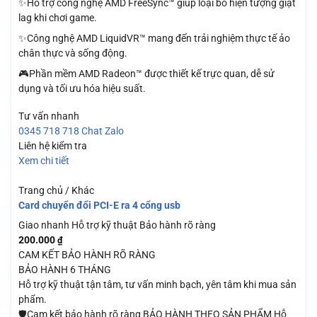
✨Hỗ trợ công nghệ AMD FreeSync™ giúp loại bỏ hiện tượng giật
lag khi chơi game.
✨Công nghệ AMD LiquidVR™ mang đến trải nghiệm thực tế ảo
chân thực và sống động.
🎮Phần mềm AMD Radeon™ được thiết kế trực quan, dễ sử
dụng và tối ưu hóa hiệu suất.
Tư vấn nhanh
0345 718 718
Chat Zalo
Liên hệ kiểm tra
Xem chi tiết
Trang chủ / Khác
Card chuyển đổi PCI-E ra 4 cổng usb
Giao nhanh
Hỗ trợ kỹ thuật
Bảo hành rõ ràng
200.000
₫
CAM KẾT BẢO HÀNH RÕ RÀNG
BẢO HÀNH 6 THÁNG
Hỗ trợ kỹ thuật tận tâm, tư vấn minh bạch, yên tâm khi mua sản
phẩm.
🛡️Cam kết bảo hành rõ ràng BẢO HÀNH THEO SẢN PHẨM Hỗ