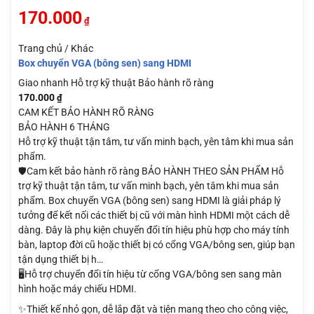
170.000
₫
Trang chủ / Khác
Box chuyển VGA (bông sen) sang HDMI
Giao nhanh
Hỗ trợ kỹ thuật
Bảo hành rõ ràng
170.000
₫
CAM KẾT BẢO HÀNH RÕ RÀNG
BẢO HÀNH 6 THÁNG
Hỗ trợ kỹ thuật tận tâm, tư vấn minh bạch, yên tâm khi mua sản
phẩm.
🛡️Cam kết bảo hành rõ ràng BẢO HÀNH THEO SẢN PHẨM Hỗ
trợ kỹ thuật tận tâm, tư vấn minh bạch, yên tâm khi mua sản
phẩm. Box chuyển VGA (bông sen) sang HDMI là giải pháp lý
tưởng để kết nối các thiết bị cũ với màn hình HDMI một cách dễ
dàng. Đây là phụ kiện chuyển đổi tín hiệu phù hợp cho máy tính
bàn, laptop đời cũ hoặc thiết bị có cổng VGA/bông sen, giúp bạn
tận dụng thiết bị h…
🖥️Hỗ trợ chuyển đổi tín hiệu từ cổng VGA/bông sen sang màn
hình hoặc máy chiếu HDMI.
✨Thiết kế nhỏ gọn, dễ lắp đặt và tiện mang theo cho công việc,