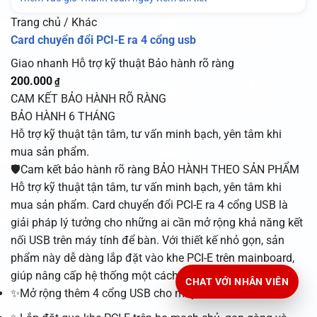
Trang chủ / Khác
Card chuyển đổi PCI-E ra 4 cổng usb
Giao nhanh
Hỗ trợ kỹ thuật
Bảo hành rõ ràng
200.000
₫
CAM KẾT BẢO HÀNH RÕ RÀNG
BẢO HÀNH 6 THÁNG
Hỗ trợ kỹ thuật tận tâm, tư vấn minh bạch, yên tâm khi
mua sản phẩm.
🛡️Cam kết bảo hành rõ ràng BẢO HÀNH THEO SẢN PHẨM
Hỗ trợ kỹ thuật tận tâm, tư vấn minh bạch, yên tâm khi
mua sản phẩm. Card chuyển đổi PCI-E ra 4 cổng USB là
giải pháp lý tưởng cho những ai cần mở rộng khả năng kết
nối USB trên máy tính để bàn. Với thiết kế nhỏ gọn, sản
phẩm này dễ dàng lắp đặt vào khe PCI-E trên mainboard,
giúp nâng cấp hệ thống một cách hiệu quả và tiết kiệm…
CHAT VỚI NHÂN VIÊN
✨Mở rộng thêm 4 cổng USB cho máy tính để bàn.