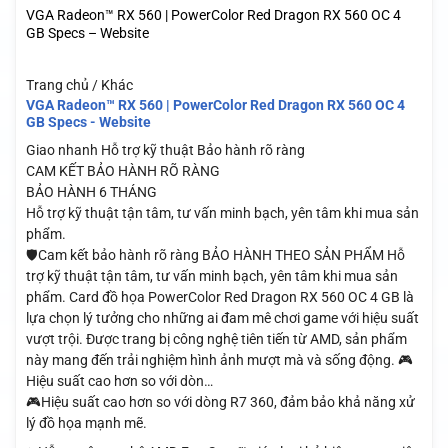
VGA Radeon™ RX 560 | PowerColor Red Dragon RX 560 OC 4
GB Specs – Website
Trang chủ / Khác
VGA Radeon™ RX 560 | PowerColor Red Dragon RX 560 OC 4
GB Specs - Website
Giao nhanh
Hỗ trợ kỹ thuật
Bảo hành rõ ràng
CAM KẾT BẢO HÀNH RÕ RÀNG
BẢO HÀNH 6 THÁNG
Hỗ trợ kỹ thuật tận tâm, tư vấn minh bạch, yên tâm khi mua sản
phẩm.
🛡️Cam kết bảo hành rõ ràng BẢO HÀNH THEO SẢN PHẨM Hỗ
trợ kỹ thuật tận tâm, tư vấn minh bạch, yên tâm khi mua sản
phẩm. Card đồ họa PowerColor Red Dragon RX 560 OC 4 GB là
lựa chọn lý tưởng cho những ai đam mê chơi game với hiệu suất
vượt trội. Được trang bị công nghệ tiên tiến từ AMD, sản phẩm
này mang đến trải nghiệm hình ảnh mượt mà và sống động. 🎮
Hiệu suất cao hơn so với dòn…
🎮Hiệu suất cao hơn so với dòng R7 360, đảm bảo khả năng xử
lý đồ họa mạnh mẽ.