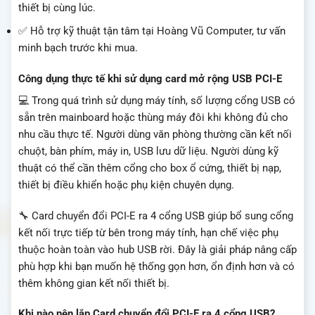
thiết bị cùng lúc.
✅ Hỗ trợ kỹ thuật tận tâm tại Hoàng Vũ Computer, tư vấn
minh bạch trước khi mua.
Công dụng thực tế khi sử dụng card mở rộng USB PCI-E
💻 Trong quá trình sử dụng máy tính, số lượng cổng USB có
sẵn trên mainboard hoặc thùng máy đôi khi không đủ cho
nhu cầu thực tế. Người dùng văn phòng thường cần kết nối
chuột, bàn phím, máy in, USB lưu dữ liệu. Người dùng kỹ
thuật có thể cần thêm cổng cho box ổ cứng, thiết bị nạp,
thiết bị điều khiển hoặc phụ kiện chuyên dụng.
🔧 Card chuyển đổi PCI-E ra 4 cổng USB giúp bổ sung cổng
kết nối trực tiếp từ bên trong máy tính, hạn chế việc phụ
thuộc hoàn toàn vào hub USB rời. Đây là giải pháp nâng cấp
phù hợp khi bạn muốn hệ thống gọn hơn, ổn định hơn và có
thêm không gian kết nối thiết bị.
Khi nào nên lắp Card chuyển đổi PCI-E ra 4 cổng USB?