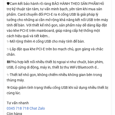
🛡️Cam kết bảo hành rõ ràng BẢO HÀNH THEO SẢN PHẨM Hỗ
trợ kỹ thuật tận tâm, tư vấn minh bạch, yên tâm khi mua sản
phẩm. Card chuyển đổi PCI-E ra 4 cổng USB là giải pháp lý
tưởng cho những ai cần mở rộng khả năng kết nối USB trên máy
tính để bàn. Với thiết kế nhỏ gọn, sản phẩm này dễ dàng lắp đặt
vào khe PCI-E trên mainboard, giúp nâng cấp hệ thống một
cách hiệu quả và tiết kiệm…
✨Mở rộng thêm 4 cổng USB cho máy tính để bàn.
✨Lắp đặt qua khe PCI-E trên bo mạch chủ, gọn gàng và chắc
chắn.
💾Phù hợp kết nối nhiều thiết bị ngoại vi như chuột, bàn phím,
USB, ổ cứng di động, máy in, thiết bị thu WiFi/Bluetooth d…
✨Thiết kế nhỏ gọn, không chiếm nhiều không gian bên trong
thùng máy.
🎯Giúp giảm tình trạng thiếu cổng USB khi sử dụng nhiều thiết bị
cùng lúc.
Tư vấn nhanh
0345 718 718
Chat Zalo
Còn hàng