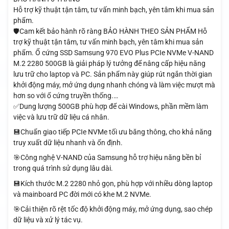
Hỗ trợ kỹ thuật tận tâm, tư vấn minh bạch, yên tâm khi mua sản
phẩm.
🛡️Cam kết bảo hành rõ ràng BẢO HÀNH THEO SẢN PHẨM Hỗ
trợ kỹ thuật tận tâm, tư vấn minh bạch, yên tâm khi mua sản
phẩm. Ổ cứng SSD Samsung 970 EVO Plus PCIe NVMe V-NAND
M.2 2280 500GB là giải pháp lý tưởng để nâng cấp hiệu năng
lưu trữ cho laptop và PC. Sản phẩm này giúp rút ngắn thời gian
khởi động máy, mở ứng dụng nhanh chóng và làm việc mượt mà
hơn so với ổ cứng truyền thống.…
✅Dung lượng 500GB phù hợp để cài Windows, phần mềm làm
việc và lưu trữ dữ liệu cá nhân.
💾Chuẩn giao tiếp PCIe NVMe tối ưu băng thông, cho khả năng
truy xuất dữ liệu nhanh và ổn định.
🎯Công nghệ V-NAND của Samsung hỗ trợ hiệu năng bền bỉ
trong quá trình sử dụng lâu dài.
💾Kích thước M.2 2280 nhỏ gọn, phù hợp với nhiều dòng laptop
và mainboard PC đời mới có khe M.2 NVMe.
🎯Cải thiện rõ rệt tốc độ khởi động máy, mở ứng dụng, sao chép
dữ liệu và xử lý tác vụ.