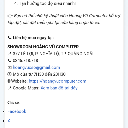
Tận hưởng tốc độ siêu nhanh!
👉
Bạn có thể nhờ kỹ thuật viên Hoàng Vũ Computer hỗ trợ
lắp đặt, cài đặt miễn phí tại cửa hàng hoặc từ xa.
📞 Liên hệ mua ngay tại:
SHOWROOM HOÀNG VŨ COMPUTER
📍 377 LÊ LỢI, P. NGHĨA LỘ, TP. QUẢNG NGÃI
📞 0345.718.718
📧
hoangvucso@gmail.com
🕒 Mở cửa từ 7H30 đến 20H30
🌐 Website:
https://hoangvucomputer.com
📍 Google Maps:
Xem bản đồ tại đây
Chia sẻ:
Facebook
X