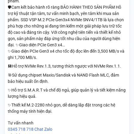
phẩm.
🛡️Cam kết bảo hành rõ ràng BẢO HÀNH THEO SẢN PHẨM Hỗ
trợ kỹ thuật tận tâm, tư vấn minh bạch, yên tâm khi mua sản
phẩm. SSD VSP M.2 PCIe Gen3x4 NVMe SNV4/1TB là lựa chọn
phù hợp cho những ai đang tìm kiếm một giải pháp lưu trữ tốc
độ cao và đáng tin cậy. Với công nghệ tiên tiến và thiết kế nhỏ
gọn, sản phẩm này đáp ứng tốt nhu cầu của người dùng hiện
đại. ✨Giao diện PCIe Gen3 x4…
✨Giao diện PCIe Gen3 x4 cho tốc độ đọc lên đến 3,500 MB/s và
ghi 1,700 MB/s.
💾Hỗ trợ NVMe Rev.1.3, tương thích ngược với NVMe Rev.1.1.
🎯Sử dụng chipset Maxio/Sandisk và NAND Flash MLC, đảm
bảo hiệu suất ổn định.
✨Hỗ trợ S.M.A.R.T và chế độ ngủ, giúp quản lý và tiết kiệm năng
lượng hiệu quả.
✨Thiết kế M.2-2280 nhỏ gọn, dễ dàng lắp đặt trong các hệ
thống máy tính hiện đại.
Tư vấn nhanh
0345 718 718
Chat Zalo