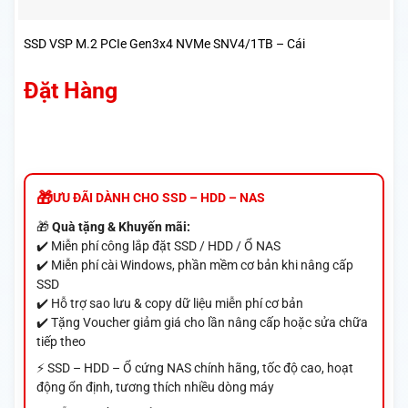
SSD VSP M.2 PCIe Gen3x4 NVMe SNV4/1TB – Cái
Đặt Hàng
ƯU ĐÃI DÀNH CHO SSD – HDD – NAS
🎁
Quà tặng & Khuyến mãi:
✔️ Miễn phí công lắp đặt SSD / HDD / Ổ NAS
✔️ Miễn phí cài Windows, phần mềm cơ bản khi nâng cấp
SSD
✔️ Hỗ trợ sao lưu & copy dữ liệu miễn phí cơ bản
✔️ Tặng Voucher giảm giá cho lần nâng cấp hoặc sửa chữa
tiếp theo
⚡ SSD – HDD – Ổ cứng NAS chính hãng, tốc độ cao, hoạt
động ổn định, tương thích nhiều dòng máy