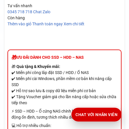
Tư vấn nhanh
0345 718 718
Chat Zalo
Còn hàng
Thêm vào giỏ
Thanh toán ngay
Xem chi tiết
ƯU ĐÃI DÀNH CHO SSD – HDD – NAS
🎁
Quà tặng & Khuyến mãi:
✔️ Miễn phí công lắp đặt SSD / HDD / Ổ NAS
✔️ Miễn phí cài Windows, phần mềm cơ bản khi nâng cấp
SSD
✔️ Hỗ trợ sao lưu & copy dữ liệu miễn phí cơ bản
✔️ Tặng Voucher giảm giá cho lần nâng cấp hoặc sửa chữa
tiếp theo
⚡ SSD – HDD – Ổ cứng NAS chính hãng, tốc độ cao, hoạt
CHAT VỚI NHÂN VIÊN
động ổn định, tương thích nhiều dòng máy
💻 Hỗ trợ nhiều chuẩn: