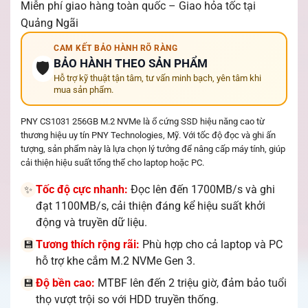
Miễn phí giao hàng toàn quốc – Giao hỏa tốc tại
Quảng Ngãi
CAM KẾT BẢO HÀNH RÕ RÀNG
BẢO HÀNH THEO SẢN PHẨM
🛡️
Hỗ trợ kỹ thuật tận tâm, tư vấn minh bạch, yên tâm khi
mua sản phẩm.
PNY CS1031 256GB M.2 NVMe là ổ cứng SSD hiệu năng cao từ
thương hiệu uy tín PNY Technologies, Mỹ. Với tốc độ đọc và ghi ấn
tượng, sản phẩm này là lựa chọn lý tưởng để nâng cấp máy tính, giúp
cải thiện hiệu suất tổng thể cho laptop hoặc PC.
Tốc độ cực nhanh:
Đọc lên đến 1700MB/s và ghi
✨
đạt 1100MB/s, cải thiện đáng kể hiệu suất khởi
động và truyền dữ liệu.
Tương thích rộng rãi:
Phù hợp cho cả laptop và PC
💾
hỗ trợ khe cắm M.2 NVMe Gen 3.
Độ bền cao:
MTBF lên đến 2 triệu giờ, đảm bảo tuổi
💾
thọ vượt trội so với HDD truyền thống.