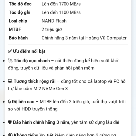
Tốc độ đọc
Lên đến 1700 MB/s
Tốc độ ghi
Lên đến 1100 MB/s
Loại chip
NAND Flash
MTBF
2 triệu giờ
Bảo hành
Chính hãng 3 năm tại Hoàng Vũ Computer
✅ Ưu điểm nổi bật
🚀
Tốc độ cực nhanh
– cải thiện đáng kể hiệu suất khởi
động, truyền dữ liệu và phản hồi phần mềm
💻
Tương thích rộng rãi
– dùng tốt cho cả laptop và PC hỗ
trợ khe cắm M.2 NVMe Gen 3
🔒
Độ bền cao
– MTBF lên đến 2 triệu giờ, tuổi thọ vượt trội
so với HDD truyền thống
🛡️
Bảo hành chính hãng 3 năm
, yên tâm sử dụng lâu dài
🔇
Không tiếng ồn
, tiết kiệm điện năng hơn ổ cứng cơ