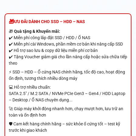
ƯU ĐÃI DÀNH CHO SSD – HDD – NAS
🎁
Quà tặng & Khuyến mãi:
✔️ Miễn phí công lắp đặt SSD / HDD / Ổ NAS
✔️ Miễn phí cài Windows, phần mềm cơ bản khi nâng cấp SSD
✔️ Hỗ trợ sao lưu & copy dữ liệu miễn phí cơ bản
✔️ Tặng Voucher giảm giá cho lần nâng cấp hoặc sửa chữa tiếp
theo
⚡ SSD – HDD – Ổ cứng NAS chính hãng, tốc độ cao, hoạt động
ổn định, tương thích nhiều dòng máy
💻 Hỗ trợ nhiều chuẩn:
SATA 2.5" / M.2 SATA / NVMe PCIe Gen3 – Gen4 / HDD Laptop
– Desktop / Ổ NAS chuyên dụng...
🚀 Giúp máy khởi động nhanh hơn, chạy mượt hơn, lưu trữ an
toàn và ổn định hơn
🛡️ Cam kết hàng chính hãng – sức khỏe ổ cứng tốt – test kỹ
trước khi giao khách