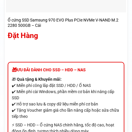
Ổ cứng SSD Samsung 970 EVO Plus PCIe NVMe V-NAND M.2
2280 500GB – Cái
Đặt Hàng
ƯU ĐÃI DÀNH CHO SSD – HDD – NAS
🎁
Quà tặng & Khuyến mãi:
✔️ Miễn phí công lắp đặt SSD / HDD / Ổ NAS
✔️ Miễn phí cài Windows, phần mềm cơ bản khi nâng cấp
SSD
✔️ Hỗ trợ sao lưu & copy dữ liệu miễn phí cơ bản
✔️ Tặng Voucher giảm giá cho lần nâng cấp hoặc sửa chữa
tiếp theo
⚡ SSD – HDD – Ổ cứng NAS chính hãng, tốc độ cao, hoạt
động ổn định, tương thích nhiều dòng máy