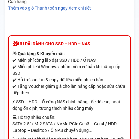
Còn hàng
Thêm vào giỏ
Thanh toán ngay
Xem chi tiết
ƯU ĐÃI DÀNH CHO SSD – HDD – NAS
🎁
Quà tặng & Khuyến mãi:
✔️ Miễn phí công lắp đặt SSD / HDD / Ổ NAS
✔️ Miễn phí cài Windows, phần mềm cơ bản khi nâng cấp
SSD
✔️ Hỗ trợ sao lưu & copy dữ liệu miễn phí cơ bản
✔️ Tặng Voucher giảm giá cho lần nâng cấp hoặc sửa chữa
tiếp theo
⚡ SSD – HDD – Ổ cứng NAS chính hãng, tốc độ cao, hoạt
động ổn định, tương thích nhiều dòng máy
💻 Hỗ trợ nhiều chuẩn:
SATA 2.5" / M.2 SATA / NVMe PCIe Gen3 – Gen4 / HDD
Laptop – Desktop / Ổ NAS chuyên dụng...