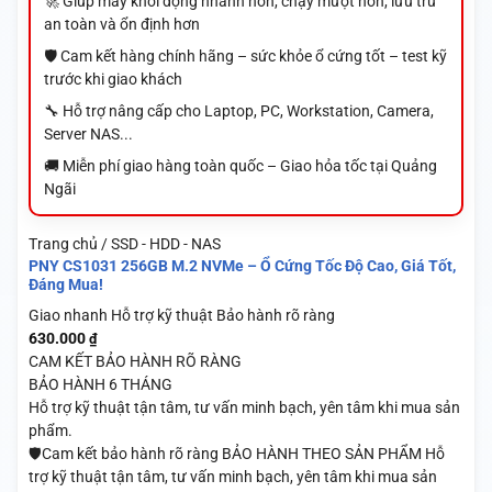
🚀 Giúp máy khởi động nhanh hơn, chạy mượt hơn, lưu trữ
an toàn và ổn định hơn
🛡️ Cam kết hàng chính hãng – sức khỏe ổ cứng tốt – test kỹ
trước khi giao khách
🔧 Hỗ trợ nâng cấp cho Laptop, PC, Workstation, Camera,
Server NAS...
🚚 Miễn phí giao hàng toàn quốc – Giao hỏa tốc tại Quảng
Ngãi
Trang chủ / SSD - HDD - NAS
PNY CS1031 256GB M.2 NVMe – Ổ Cứng Tốc Độ Cao, Giá Tốt,
Đáng Mua!
Giao nhanh
Hỗ trợ kỹ thuật
Bảo hành rõ ràng
630.000
₫
CAM KẾT BẢO HÀNH RÕ RÀNG
BẢO HÀNH 6 THÁNG
Hỗ trợ kỹ thuật tận tâm, tư vấn minh bạch, yên tâm khi mua sản
phẩm.
🛡️Cam kết bảo hành rõ ràng BẢO HÀNH THEO SẢN PHẨM Hỗ
trợ kỹ thuật tận tâm, tư vấn minh bạch, yên tâm khi mua sản