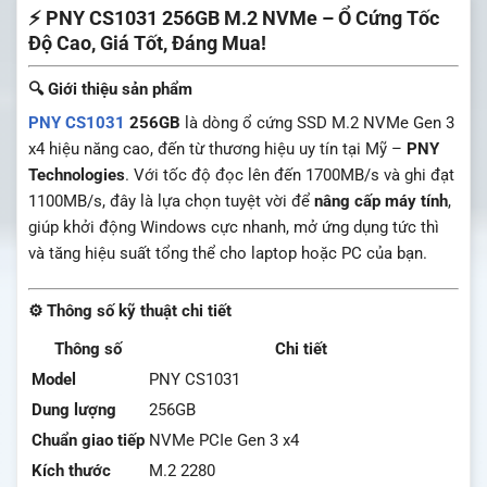
⚡ PNY CS1031 256GB M.2 NVMe – Ổ Cứng Tốc
Độ Cao, Giá Tốt, Đáng Mua!
🔍 Giới thiệu sản phẩm
PNY CS1031
256GB
là dòng ổ cứng SSD M.2 NVMe Gen 3
x4 hiệu năng cao, đến từ thương hiệu uy tín tại Mỹ –
PNY
Technologies
. Với tốc độ đọc lên đến 1700MB/s và ghi đạt
1100MB/s, đây là lựa chọn tuyệt vời để
nâng cấp máy tính
,
giúp khởi động Windows cực nhanh, mở ứng dụng tức thì
và tăng hiệu suất tổng thể cho laptop hoặc PC của bạn.
⚙️ Thông số kỹ thuật chi tiết
Thông số
Chi tiết
Model
PNY CS1031
Dung lượng
256GB
Chuẩn giao tiếp
NVMe PCIe Gen 3 x4
Kích thước
M.2 2280