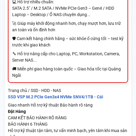
💻 Hỗ trợ nhiều chuẩn:
SATA 2.5" / M.2 SATA / NVMe PCIe Gen3 – Gen4 / HDD
Laptop – Desktop / Ổ NAS chuyên dụng...
🚀 Giúp máy khởi động nhanh hơn, chạy mượt hơn, lưu trữ
an toàn và ổn định hơn
🛡️ Cam kết hàng chính hãng – sức khỏe ổ cứng tốt – test kỹ
trước khi giao khách
🔧 Hỗ trợ nâng cấp cho Laptop, PC, Workstation, Camera,
Server NAS...
🚚 Miễn phí giao hàng toàn quốc – Giao hỏa tốc tại Quảng
Ngãi
Trang chủ / SSD - HDD - NAS
SSD VSP M.2 PCIe Gen3x4 NVMe SNV4/1TB - Cái
Giao nhanh
Hỗ trợ kỹ thuật
Bảo hành rõ ràng
Đặt Hàng
CAM KẾT BẢO HÀNH RÕ RÀNG
BẢO HÀNH 6 THÁNG
Hỗ trợ kỹ thuật tận tâm, tư vấn minh bạch, yên tâm khi mua sản