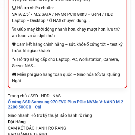
💻 Hỗ trợ nhiều chuẩn:
SATA 2.5" / M.2 SATA / NVMe PCIe Gen3 – Gen4 / HDD
Laptop – Desktop / Ổ NAS chuyên dụng...
🚀 Giúp máy khởi động nhanh hơn, chạy mượt hơn, lưu trữ
an toàn và ổn định hơn
🛡️ Cam kết hàng chính hãng – sức khỏe ổ cứng tốt – test kỹ
trước khi giao khách
🔧 Hỗ trợ nâng cấp cho Laptop, PC, Workstation, Camera,
Server NAS...
🚚 Miễn phí giao hàng toàn quốc – Giao hỏa tốc tại Quảng
Ngãi
Trang chủ / SSD - HDD - NAS
Ổ cứng SSD Samsung 970 EVO Plus PCIe NVMe V-NAND M.2
2280 500GB - Cái
Giao nhanh
Hỗ trợ kỹ thuật
Bảo hành rõ ràng
Đặt Hàng
CAM KẾT BẢO HÀNH RÕ RÀNG
BẢO HÀNH 6 THÁNG