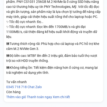
phẩm. PNY CS1031 256GB M.2 NVMe là ổ cứng SSD hiệu năng
cao từ thương hiệu uy tín PNY Technologies, Mỹ. Với tốc độ đọc
và ghi ấn tượng, sản phẩm này là lựa chọn lý tưởng để nâng cấp
máy tính, giúp cải thiện hiệu suất tổng thể cho laptop hoặc PC.
✨Tốc độ cực nhanh: Đọ…
✨Tốc độ cực nhanh: Đọc lên đến 1700MB/s và ghi đạt
1100MB/s, cải thiện đáng kể hiệu suất khởi động và truyền dữ
liệu.
💾Tương thích rộng rãi: Phù hợp cho cả laptop và PC hỗ trợ khe
cắm M.2 NVMe Gen 3.
💾Độ bền cao: MTBF lên đến 2 triệu giờ, đảm bảo tuổi thọ vượt
trội so với HDD truyền thống.
💾Không tiếng ồn: Tiết kiệm điện năng hơn ổ cứng cơ, mang lại
trải nghiệm sử dụng yên tĩnh.
Tư vấn nhanh
0345 718 718
Chat Zalo
Còn hàng
Thêm vào giỏ
Thanh toán ngay
Xem chi tiết