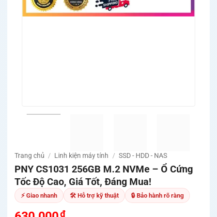
Trang chủ
/
Linh kiện máy tính
/
SSD - HDD - NAS
PNY CS1031 256GB M.2 NVMe – Ổ Cứng
Tốc Độ Cao, Giá Tốt, Đáng Mua!
⚡ Giao nhanh
🛠 Hỗ trợ kỹ thuật
🔒 Bảo hành rõ ràng
₫
630.000