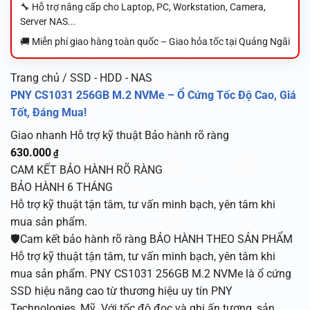
🔧 Hỗ trợ nâng cấp cho Laptop, PC, Workstation, Camera,
Server NAS...
🚚 Miễn phí giao hàng toàn quốc – Giao hỏa tốc tại Quảng Ngãi
Trang chủ / SSD - HDD - NAS
PNY CS1031 256GB M.2 NVMe – Ổ Cứng Tốc Độ Cao, Giá
Tốt, Đáng Mua!
Giao nhanh
Hỗ trợ kỹ thuật
Bảo hành rõ ràng
630.000
₫
CAM KẾT BẢO HÀNH RÕ RÀNG
BẢO HÀNH 6 THÁNG
Hỗ trợ kỹ thuật tận tâm, tư vấn minh bạch, yên tâm khi
mua sản phẩm.
🛡️Cam kết bảo hành rõ ràng BẢO HÀNH THEO SẢN PHẨM
Hỗ trợ kỹ thuật tận tâm, tư vấn minh bạch, yên tâm khi
mua sản phẩm. PNY CS1031 256GB M.2 NVMe là ổ cứng
SSD hiệu năng cao từ thương hiệu uy tín PNY
Technologies, Mỹ. Với tốc độ đọc và ghi ấn tượng, sản