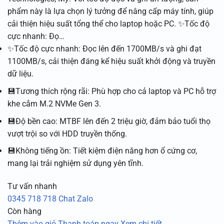
phẩm này là lựa chọn lý tưởng để nâng cấp máy tính, giúp
cải thiện hiệu suất tổng thể cho laptop hoặc PC. ✨Tốc độ
cực nhanh: Đọ…
✨Tốc độ cực nhanh: Đọc lên đến 1700MB/s và ghi đạt
1100MB/s, cải thiện đáng kể hiệu suất khởi động và truyền
dữ liệu.
💾Tương thích rộng rãi: Phù hợp cho cả laptop và PC hỗ trợ
khe cắm M.2 NVMe Gen 3.
💾Độ bền cao: MTBF lên đến 2 triệu giờ, đảm bảo tuổi thọ
vượt trội so với HDD truyền thống.
💾Không tiếng ồn: Tiết kiệm điện năng hơn ổ cứng cơ,
mang lại trải nghiệm sử dụng yên tĩnh.
Tư vấn nhanh
0345 718 718
Chat Zalo
Còn hàng
Thêm vào giỏ
Thanh toán ngay
Xem chi tiết