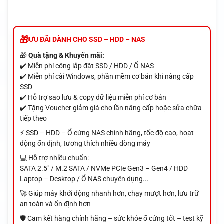
ƯU ĐÃI DÀNH CHO SSD – HDD – NAS
🎁
Quà tặng & Khuyến mãi:
✔️ Miễn phí công lắp đặt SSD / HDD / Ổ NAS
✔️ Miễn phí cài Windows, phần mềm cơ bản khi nâng cấp
SSD
✔️ Hỗ trợ sao lưu & copy dữ liệu miễn phí cơ bản
✔️ Tặng Voucher giảm giá cho lần nâng cấp hoặc sửa chữa
tiếp theo
⚡ SSD – HDD – Ổ cứng NAS chính hãng, tốc độ cao, hoạt
động ổn định, tương thích nhiều dòng máy
💻 Hỗ trợ nhiều chuẩn:
SATA 2.5" / M.2 SATA / NVMe PCIe Gen3 – Gen4 / HDD
Laptop – Desktop / Ổ NAS chuyên dụng...
🚀 Giúp máy khởi động nhanh hơn, chạy mượt hơn, lưu trữ
an toàn và ổn định hơn
🛡️ Cam kết hàng chính hãng – sức khỏe ổ cứng tốt – test kỹ