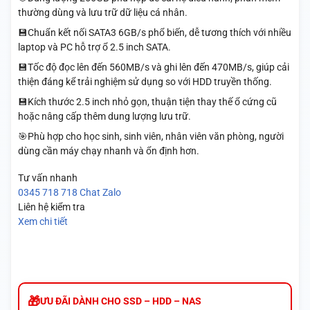
thường dùng và lưu trữ dữ liệu cá nhân.
💾Chuẩn kết nối SATA3 6GB/s phổ biến, dễ tương thích với nhiều
laptop và PC hỗ trợ ổ 2.5 inch SATA.
💾Tốc độ đọc lên đến 560MB/s và ghi lên đến 470MB/s, giúp cải
thiện đáng kể trải nghiệm sử dụng so với HDD truyền thống.
💾Kích thước 2.5 inch nhỏ gọn, thuận tiện thay thế ổ cứng cũ
hoặc nâng cấp thêm dung lượng lưu trữ.
🎯Phù hợp cho học sinh, sinh viên, nhân viên văn phòng, người
dùng cần máy chạy nhanh và ổn định hơn.
Tư vấn nhanh
0345 718 718
Chat Zalo
Liên hệ kiểm tra
Xem chi tiết
ƯU ĐÃI DÀNH CHO SSD – HDD – NAS