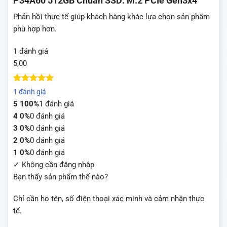
P34A60 512GB Chuẩn SSD: M.2 PCIe Gen3x4
Phản hồi thực tế giúp khách hàng khác lựa chọn sản phẩm
phù hợp hơn.
1 đánh giá
5,00
5
1
trên 5
1 đánh giá
dựa trên
5
100%
1 đánh giá
đánh giá
4
0%
0 đánh giá
3
0%
0 đánh giá
2
0%
0 đánh giá
1
0%
0 đánh giá
✓ Không cần đăng nhập
Bạn thấy sản phẩm thế nào?
Chỉ cần họ tên, số điện thoại xác minh và cảm nhận thực
tế.