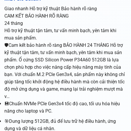
Giao nhanh
Hỗ trợ kỹ thuật
Bảo hành rõ ràng
CAM KẾT BẢO HÀNH RÕ RÀNG
24 tháng
Hỗ trợ kỹ thuật tận tâm, tư vấn minh bạch, yên tâm khi
mua sản phẩm.
🛡️Cam kết bảo hành rõ ràng BẢO HÀNH 24 THÁNG Hỗ trợ
kỹ thuật tận tâm, tư vấn minh bạch, yên tâm khi mua sản
phẩm. Ổ cứng SSD Silicon Power P34A60 512GB là lựa
chọn phù hợp cho việc nâng cấp hiệu năng máy tính của
bạn. Với chuẩn M.2 PCIe Gen3x4, sản phẩm này không chỉ
giúp tăng tốc khởi động hệ điều hành mà còn cải thiện tốc
độ mở ứng dụng và game, mang lại trải nghiệm mượt mà
v…
💾Chuẩn NVMe PCIe Gen3x4 tốc độ cao, tối ưu hóa hiệu
năng cho laptop và PC.
🎯Dung lượng 512GB, đủ để lưu trữ hệ điều hành, ứng
dụng và dữ liệu cá nhân.