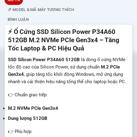
🔎 MODEL & MÃ MÁY TƯƠNG THÍCH
BÌNH LUẬN
⚡ Ổ Cứng SSD Silicon Power P34A60
512GB M.2 NVMe PCIe Gen3x4 – Tăng
Tốc Laptop & PC Hiệu Quả
SSD Silicon Power P34A60 512GB
là dòng ổ cứng NVMe
tốc độ cao của
Silicon Power
, sử dụng chuẩn
M.2 PCIe
Gen3x4
, giúp tăng tốc khởi động Windows, mở ứng dụng
nhanh và cải thiện hiệu năng tổng thể cho laptop hoặc PC.
👉 Chuẩn giao tiếp:
M.2 NVMe PCIe Gen3x4
Dung lượng 512GB
👉 Phù hợp: