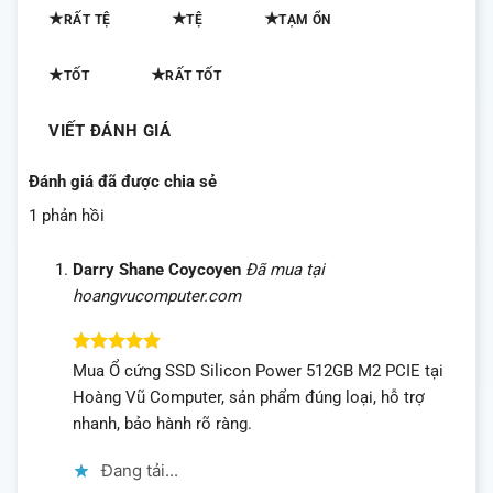
★
★
★
RẤT TỆ
TỆ
TẠM ỔN
★
★
TỐT
RẤT TỐT
VIẾT ĐÁNH GIÁ
Đánh giá đã được chia sẻ
1 phản hồi
Darry Shane Coycoyen
Đã mua tại
hoangvucomputer.com
Được xếp
Mua Ổ cứng SSD Silicon Power 512GB M2 PCIE tại
hạng
5
5
Hoàng Vũ Computer, sản phẩm đúng loại, hỗ trợ
sao
nhanh, bảo hành rõ ràng.
Đang tải...