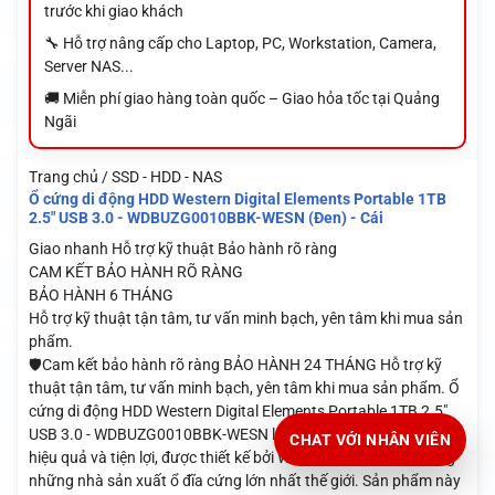
trước khi giao khách
🔧 Hỗ trợ nâng cấp cho Laptop, PC, Workstation, Camera,
Server NAS...
🚚 Miễn phí giao hàng toàn quốc – Giao hỏa tốc tại Quảng
Ngãi
Trang chủ / SSD - HDD - NAS
Ổ cứng di động HDD Western Digital Elements Portable 1TB
2.5" USB 3.0 - WDBUZG0010BBK-WESN (Đen) - Cái
Giao nhanh
Hỗ trợ kỹ thuật
Bảo hành rõ ràng
CAM KẾT BẢO HÀNH RÕ RÀNG
BẢO HÀNH 6 THÁNG
Hỗ trợ kỹ thuật tận tâm, tư vấn minh bạch, yên tâm khi mua sản
phẩm.
🛡️Cam kết bảo hành rõ ràng BẢO HÀNH 24 THÁNG Hỗ trợ kỹ
thuật tận tâm, tư vấn minh bạch, yên tâm khi mua sản phẩm. Ổ
cứng di động HDD Western Digital Elements Portable 1TB 2.5"
USB 3.0 - WDBUZG0010BBK-WESN là giải pháp lưu trữ dữ liệu
CHAT VỚI NHÂN VIÊN
hiệu quả và tiện lợi, được thiết kế bởi Western Digital, một trong
những nhà sản xuất ổ đĩa cứng lớn nhất thế giới. Sản phẩm này