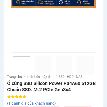
Trang chủ
/
Linh kiện máy tính
/
SSD - HDD - NAS
Ổ cứng SSD Silicon Power P34A60 512GB
Chuẩn SSD: M.2 PCIe Gen3x4
5.00
1
trên 5
(1 đánh giá của khách hàng)
dựa trên