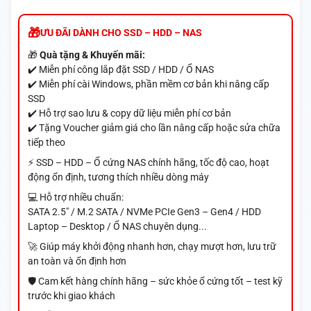
ƯU ĐÃI DÀNH CHO SSD – HDD – NAS
🎁
Quà tặng & Khuyến mãi:
✔️ Miễn phí công lắp đặt SSD / HDD / Ổ NAS
✔️ Miễn phí cài Windows, phần mềm cơ bản khi nâng cấp
SSD
✔️ Hỗ trợ sao lưu & copy dữ liệu miễn phí cơ bản
✔️ Tặng Voucher giảm giá cho lần nâng cấp hoặc sửa chữa
tiếp theo
⚡ SSD – HDD – Ổ cứng NAS chính hãng, tốc độ cao, hoạt
động ổn định, tương thích nhiều dòng máy
💻 Hỗ trợ nhiều chuẩn:
SATA 2.5" / M.2 SATA / NVMe PCIe Gen3 – Gen4 / HDD
Laptop – Desktop / Ổ NAS chuyên dụng...
🚀 Giúp máy khởi động nhanh hơn, chạy mượt hơn, lưu trữ
an toàn và ổn định hơn
🛡️ Cam kết hàng chính hãng – sức khỏe ổ cứng tốt – test kỹ
trước khi giao khách