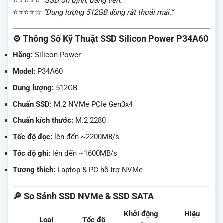
⭐⭐⭐⭐⭐
“SSD ổn định, đáng tiền.”
⭐⭐⭐⭐☆
“Dung lượng 512GB dùng rất thoải mái.”
⚙️ Thông Số Kỹ Thuật SSD Silicon Power P34A60
Hãng:
Silicon Power
Model:
P34A60
Dung lượng:
512GB
Chuẩn SSD:
M.2 NVMe PCIe Gen3x4
Chuẩn kích thước:
M.2 2280
Tốc độ đọc:
lên đến ~2200MB/s
Tốc độ ghi:
lên đến ~1600MB/s
Tương thích:
Laptop & PC hỗ trợ NVMe
🔎 So Sánh SSD NVMe & SSD SATA
Khởi động
Hiệu
Loại
Tốc độ