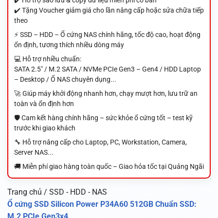
✔️ Tặng Voucher giảm giá cho lần nâng cấp hoặc sửa chữa tiếp
theo
⚡ SSD – HDD – Ổ cứng NAS chính hãng, tốc độ cao, hoạt động
ổn định, tương thích nhiều dòng máy
💻 Hỗ trợ nhiều chuẩn:
SATA 2.5" / M.2 SATA / NVMe PCIe Gen3 – Gen4 / HDD Laptop
– Desktop / Ổ NAS chuyên dụng...
🚀 Giúp máy khởi động nhanh hơn, chạy mượt hơn, lưu trữ an
toàn và ổn định hơn
🛡️ Cam kết hàng chính hãng – sức khỏe ổ cứng tốt – test kỹ
trước khi giao khách
🔧 Hỗ trợ nâng cấp cho Laptop, PC, Workstation, Camera,
Server NAS...
🚚 Miễn phí giao hàng toàn quốc – Giao hỏa tốc tại Quảng Ngãi
Trang chủ / SSD - HDD - NAS
Ổ cứng SSD Silicon Power P34A60 512GB Chuẩn SSD:
M.2 PCIe Gen3x4