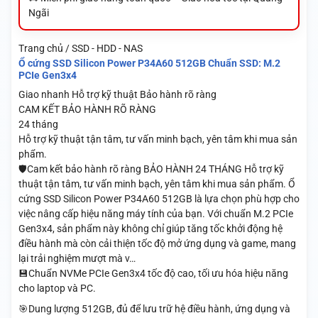
Ngãi
Trang chủ / SSD - HDD - NAS
Ổ cứng SSD Silicon Power P34A60 512GB Chuẩn SSD: M.2
PCIe Gen3x4
Giao nhanh
Hỗ trợ kỹ thuật
Bảo hành rõ ràng
CAM KẾT BẢO HÀNH RÕ RÀNG
24 tháng
Hỗ trợ kỹ thuật tận tâm, tư vấn minh bạch, yên tâm khi mua sản
phẩm.
🛡️Cam kết bảo hành rõ ràng BẢO HÀNH 24 THÁNG Hỗ trợ kỹ
thuật tận tâm, tư vấn minh bạch, yên tâm khi mua sản phẩm. Ổ
cứng SSD Silicon Power P34A60 512GB là lựa chọn phù hợp cho
việc nâng cấp hiệu năng máy tính của bạn. Với chuẩn M.2 PCIe
Gen3x4, sản phẩm này không chỉ giúp tăng tốc khởi động hệ
điều hành mà còn cải thiện tốc độ mở ứng dụng và game, mang
lại trải nghiệm mượt mà v…
💾Chuẩn NVMe PCIe Gen3x4 tốc độ cao, tối ưu hóa hiệu năng
cho laptop và PC.
🎯Dung lượng 512GB, đủ để lưu trữ hệ điều hành, ứng dụng và