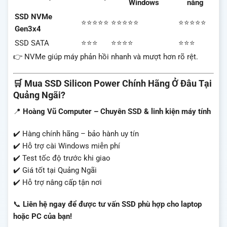
Windows
năng
SSD NVMe
⭐⭐⭐⭐⭐
⭐⭐⭐⭐⭐
⭐⭐⭐⭐⭐
Gen3x4
SSD SATA
⭐⭐⭐
⭐⭐⭐⭐
⭐⭐⭐
👉 NVMe giúp máy phản hồi nhanh và mượt hơn rõ rệt.
🛒 Mua SSD Silicon Power Chính Hãng Ở Đâu Tại
Quảng Ngãi?
📍
Hoàng Vũ Computer – Chuyên SSD & linh kiện máy tính
✔️ Hàng chính hãng – bảo hành uy tín
✔️ Hỗ trợ cài Windows miễn phí
✔️ Test tốc độ trước khi giao
✔️ Giá tốt tại Quảng Ngãi
✔️ Hỗ trợ nâng cấp tận nơi
📞
Liên hệ ngay để được tư vấn SSD phù hợp cho laptop
hoặc PC của bạn!