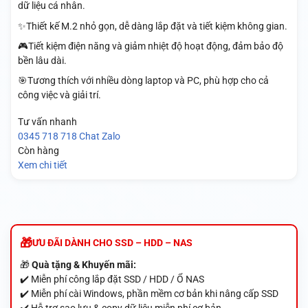
dữ liệu cá nhân.
✨Thiết kế M.2 nhỏ gọn, dễ dàng lắp đặt và tiết kiệm không gian.
🎮Tiết kiệm điện năng và giảm nhiệt độ hoạt động, đảm bảo độ
bền lâu dài.
🎯Tương thích với nhiều dòng laptop và PC, phù hợp cho cả
công việc và giải trí.
Tư vấn nhanh
0345 718 718
Chat Zalo
Còn hàng
Xem chi tiết
ƯU ĐÃI DÀNH CHO SSD – HDD – NAS
🎁
Quà tặng & Khuyến mãi:
✔️ Miễn phí công lắp đặt SSD / HDD / Ổ NAS
✔️ Miễn phí cài Windows, phần mềm cơ bản khi nâng cấp SSD
✔️ Hỗ trợ sao lưu & copy dữ liệu miễn phí cơ bản