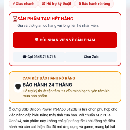
đánh giá
⚡ Giao nhanh
🛠 Hỗ trợ kỹ thuật
🔒 Bảo hành rõ ràng
⏳
SẢN PHẨM TẠM HẾT HÀNG
Giá và thời gian có hàng vui lòng liên hệ nhân viên.
💬 HỎI NHÂN VIÊN VỀ SẢN PHẨM
☎ Gọi 0345.718.718
Chat Zalo
CAM KẾT BẢO HÀNH RÕ RÀNG
BẢO HÀNH 24 THÁNG
🛡️
Hỗ trợ kỹ thuật tận tâm, tư vấn minh bạch, yên tâm khi
mua sản phẩm.
Ổ cứng SSD Silicon Power P34A60 512GB là lựa chọn phù hợp cho
việc nâng cấp hiệu năng máy tính của bạn. Với chuẩn M.2 PCIe
Gen3x4, sản phẩm này không chỉ giúp tăng tốc khởi động hệ điều
hành mà còn cải thiện tốc độ mở ứng dụng và game, mang lại trải