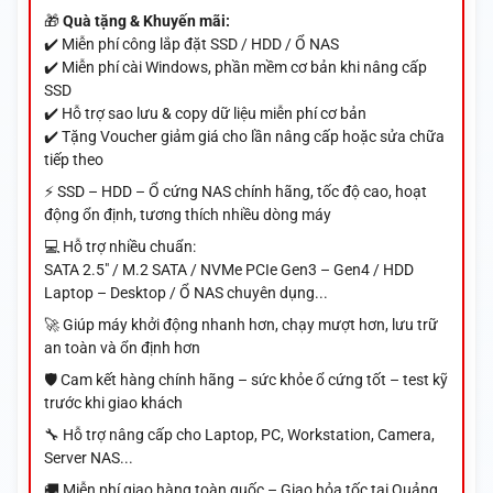
🎁
Quà tặng & Khuyến mãi:
✔️ Miễn phí công lắp đặt SSD / HDD / Ổ NAS
✔️ Miễn phí cài Windows, phần mềm cơ bản khi nâng cấp
SSD
✔️ Hỗ trợ sao lưu & copy dữ liệu miễn phí cơ bản
✔️ Tặng Voucher giảm giá cho lần nâng cấp hoặc sửa chữa
tiếp theo
⚡ SSD – HDD – Ổ cứng NAS chính hãng, tốc độ cao, hoạt
động ổn định, tương thích nhiều dòng máy
💻 Hỗ trợ nhiều chuẩn:
SATA 2.5" / M.2 SATA / NVMe PCIe Gen3 – Gen4 / HDD
Laptop – Desktop / Ổ NAS chuyên dụng...
🚀 Giúp máy khởi động nhanh hơn, chạy mượt hơn, lưu trữ
an toàn và ổn định hơn
🛡️ Cam kết hàng chính hãng – sức khỏe ổ cứng tốt – test kỹ
trước khi giao khách
🔧 Hỗ trợ nâng cấp cho Laptop, PC, Workstation, Camera,
Server NAS...
🚚 Miễn phí giao hàng toàn quốc – Giao hỏa tốc tại Quảng