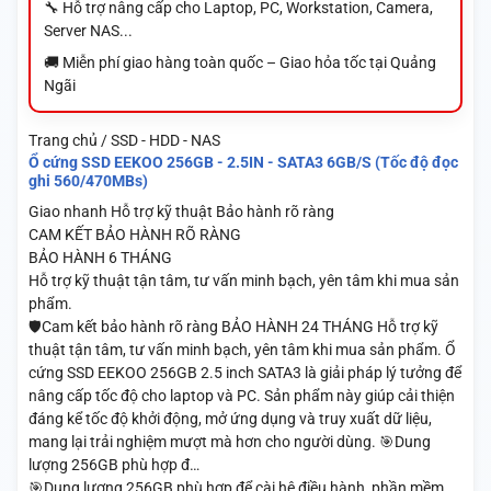
🔧 Hỗ trợ nâng cấp cho Laptop, PC, Workstation, Camera,
Server NAS...
🚚 Miễn phí giao hàng toàn quốc – Giao hỏa tốc tại Quảng
Ngãi
Trang chủ / SSD - HDD - NAS
Ổ cứng SSD EEKOO 256GB - 2.5IN - SATA3 6GB/S (Tốc độ đọc
ghi 560/470MBs)
Giao nhanh
Hỗ trợ kỹ thuật
Bảo hành rõ ràng
CAM KẾT BẢO HÀNH RÕ RÀNG
BẢO HÀNH 6 THÁNG
Hỗ trợ kỹ thuật tận tâm, tư vấn minh bạch, yên tâm khi mua sản
phẩm.
🛡️Cam kết bảo hành rõ ràng BẢO HÀNH 24 THÁNG Hỗ trợ kỹ
thuật tận tâm, tư vấn minh bạch, yên tâm khi mua sản phẩm. Ổ
cứng SSD EEKOO 256GB 2.5 inch SATA3 là giải pháp lý tưởng để
nâng cấp tốc độ cho laptop và PC. Sản phẩm này giúp cải thiện
đáng kể tốc độ khởi động, mở ứng dụng và truy xuất dữ liệu,
mang lại trải nghiệm mượt mà hơn cho người dùng. 🎯Dung
lượng 256GB phù hợp đ…
🎯Dung lượng 256GB phù hợp để cài hệ điều hành, phần mềm