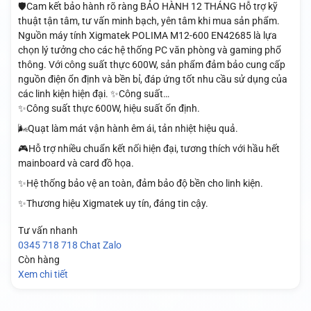
🛡️Cam kết bảo hành rõ ràng BẢO HÀNH 12 THÁNG Hỗ trợ kỹ
thuật tận tâm, tư vấn minh bạch, yên tâm khi mua sản phẩm.
Nguồn máy tính Xigmatek POLIMA M12-600 EN42685 là lựa
chọn lý tưởng cho các hệ thống PC văn phòng và gaming phổ
thông. Với công suất thực 600W, sản phẩm đảm bảo cung cấp
nguồn điện ổn định và bền bỉ, đáp ứng tốt nhu cầu sử dụng của
các linh kiện hiện đại. ✨Công suất…
✨Công suất thực 600W, hiệu suất ổn định.
🌬️Quạt làm mát vận hành êm ái, tản nhiệt hiệu quả.
🎮Hỗ trợ nhiều chuẩn kết nối hiện đại, tương thích với hầu hết
mainboard và card đồ họa.
✨Hệ thống bảo vệ an toàn, đảm bảo độ bền cho linh kiện.
✨Thương hiệu Xigmatek uy tín, đáng tin cậy.
Tư vấn nhanh
0345 718 718
Chat Zalo
Còn hàng
Xem chi tiết