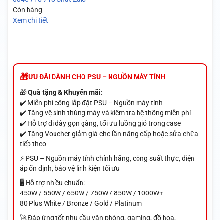
Còn hàng
Xem chi tiết
ƯU ĐÃI DÀNH CHO PSU – NGUỒN MÁY TÍNH
🎁
Quà tặng & Khuyến mãi:
✔️ Miễn phí công lắp đặt PSU – Nguồn máy tính
✔️ Tặng vệ sinh thùng máy và kiểm tra hệ thống miễn phí
✔️ Hỗ trợ đi dây gọn gàng, tối ưu luồng gió trong case
✔️ Tặng Voucher giảm giá cho lần nâng cấp hoặc sửa chữa
tiếp theo
⚡ PSU – Nguồn máy tính chính hãng, công suất thực, điện
áp ổn định, bảo vệ linh kiện tối ưu
🖥️ Hỗ trợ nhiều chuẩn:
450W / 550W / 650W / 750W / 850W / 1000W+
80 Plus White / Bronze / Gold / Platinum
🚀 Đáp ứng tốt nhu cầu văn phòng, gaming, đồ họa,