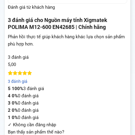
Đánh giá từ khách hàng
3 đánh giá cho
Nguồn máy tính Xigmatek
POLIMA M12-600 EN42685 | Chính hãng
Phản hồi thực tế giúp khách hàng khác lựa chọn sản phẩm
phù hợp hơn.
3 đánh giá
5,00
5
3
trên 5
3 đánh giá
dựa trên
5
100%
3 đánh giá
đánh giá
4
0%
0 đánh giá
3
0%
0 đánh giá
2
0%
0 đánh giá
1
0%
0 đánh giá
✓ Không cần đăng nhập
Bạn thấy sản phẩm thế nào?