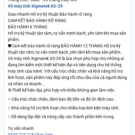
Vỏ máy tính Xigmatek XS-29
Giao nhanh
Hỗ trợ kỹ thuật
Bảo hành rõ ràng
CAM KẾT BẢO HÀNH RÕ RÀNG
BẢO HÀNH 6 THÁNG
Hỗ trợ kỹ thuật tận tâm, tư vấn minh bạch, yên tâm khi mua sản
phẩm.
🛡️Cam kết bảo hành rõ ràng BẢO HÀNH 12 THÁNG Hỗ trợ kỹ
thuật tận tâm, tư vấn minh bạch, yên tâm khi mua sản phẩm.
Vỏ máy tính Xigmatek XS-29 là lựa chọn phù hợp cho những ai
đang tìm kiếm một thiết kế hiện đại và tiện dụng cho hệ thống
máy tính của mình. Với cấu trúc chắc chắn và khả năng hỗ trợ
linh hoạt, sản phẩm này đáp ứng tốt nhu cầu của cả người dùng
cá nhân và doanh…
🎯Thiết kế hiện đại, phù hợp với nhiều không gian làm việc.
✨Cấu trúc chắc chắn, đảm bảo độ bền và độ ổn định cao.
✨Khả năng hỗ trợ linh hoạt cho nhiều loại linh kiện máy tính.
✨Dễ dàng lắp đặt và nâng cấp các thành phần bên trong.
Tư vấn nhanh
0345 718 718
Chat Zalo