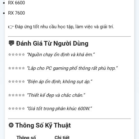
RX 6600
RX 7600
👉 Đáp ứng tốt nhu cầu học tập, làm việc và giải trí.
💬 Đánh Giá Từ Người Dùng
⭐⭐⭐⭐⭐
“Nguồn chạy ổn định và khá êm.”
⭐⭐⭐⭐⭐
“Lắp cho PC gaming phổ thông rất phù hợp.”
⭐⭐⭐⭐⭐
“Điện áp ổn định, không sụt áp.”
⭐⭐⭐⭐⭐
“Thiết kế đẹp và chắc chắn.”
⭐⭐⭐⭐⭐
“Giá tốt trong phân khúc 600W.”
⚙️ Thông Số Kỹ Thuật
Thông số
Chi tiết