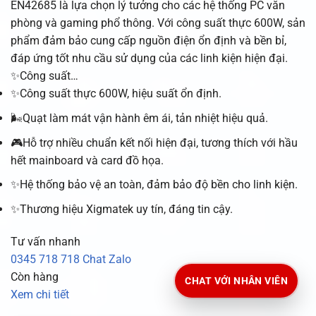
EN42685 là lựa chọn lý tưởng cho các hệ thống PC văn
phòng và gaming phổ thông. Với công suất thực 600W, sản
phẩm đảm bảo cung cấp nguồn điện ổn định và bền bỉ,
đáp ứng tốt nhu cầu sử dụng của các linh kiện hiện đại.
✨Công suất…
✨Công suất thực 600W, hiệu suất ổn định.
🌬️Quạt làm mát vận hành êm ái, tản nhiệt hiệu quả.
🎮Hỗ trợ nhiều chuẩn kết nối hiện đại, tương thích với hầu
hết mainboard và card đồ họa.
✨Hệ thống bảo vệ an toàn, đảm bảo độ bền cho linh kiện.
✨Thương hiệu Xigmatek uy tín, đáng tin cậy.
Tư vấn nhanh
0345 718 718
Chat Zalo
Còn hàng
CHAT VỚI NHÂN VIÊN
Xem chi tiết