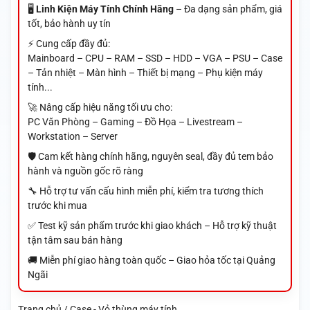
🖥️
Linh Kiện Máy Tính Chính Hãng
– Đa dạng sản phẩm, giá
tốt, bảo hành uy tín
⚡ Cung cấp đầy đủ:
Mainboard – CPU – RAM – SSD – HDD – VGA – PSU – Case
– Tản nhiệt – Màn hình – Thiết bị mạng – Phụ kiện máy
tính...
🚀 Nâng cấp hiệu năng tối ưu cho:
PC Văn Phòng – Gaming – Đồ Họa – Livestream –
Workstation – Server
🛡️ Cam kết hàng chính hãng, nguyên seal, đầy đủ tem bảo
hành và nguồn gốc rõ ràng
🔧 Hỗ trợ tư vấn cấu hình miễn phí, kiểm tra tương thích
trước khi mua
✅ Test kỹ sản phẩm trước khi giao khách – Hỗ trợ kỹ thuật
tận tâm sau bán hàng
🚚 Miễn phí giao hàng toàn quốc – Giao hỏa tốc tại Quảng
Ngãi
Trang chủ / Case - Vỏ thùng máy tính