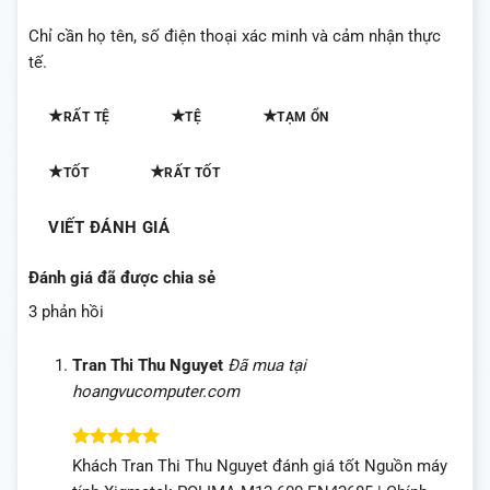
Chỉ cần họ tên, số điện thoại xác minh và cảm nhận thực
tế.
★
★
★
RẤT TỆ
TỆ
TẠM ỔN
★
★
TỐT
RẤT TỐT
VIẾT ĐÁNH GIÁ
Đánh giá đã được chia sẻ
3 phản hồi
Tran Thi Thu Nguyet
Đã mua tại
hoangvucomputer.com
Được xếp
Khách Tran Thi Thu Nguyet đánh giá tốt Nguồn máy
hạng
5
5