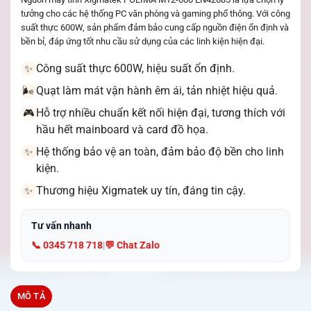
tưởng cho các hệ thống PC văn phòng và gaming phổ thông. Với công
suất thực 600W, sản phẩm đảm bảo cung cấp nguồn điện ổn định và
bền bỉ, đáp ứng tốt nhu cầu sử dụng của các linh kiện hiện đại.
Công suất thực 600W, hiệu suất ổn định.
✨
Quạt làm mát vận hành êm ái, tản nhiệt hiệu quả.
🌬️
Hỗ trợ nhiều chuẩn kết nối hiện đại, tương thích với
🎮
hầu hết mainboard và card đồ họa.
Hệ thống bảo vệ an toàn, đảm bảo độ bền cho linh
✨
kiện.
Thương hiệu Xigmatek uy tín, đáng tin cậy.
✨
Tư vấn nhanh
📞 0345 718 718
|
💬 Chat Zalo
MÔ TẢ