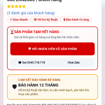
5.00
3
trên 5
(3 đánh giá của khách hàng)
dựa trên
đánh giá
⚡ Giao nhanh
🛠 Hỗ trợ kỹ thuật
🔒 Bảo hành rõ ràng
⏳
SẢN PHẨM TẠM HẾT HÀNG
Giá và thời gian có hàng vui lòng liên hệ nhân viên.
💬 HỎI NHÂN VIÊN VỀ SẢN PHẨM
☎ Gọi 0345.718.718
Chat Zalo
CAM KẾT BẢO HÀNH RÕ RÀNG
BẢO HÀNH 12 THÁNG
🛡️
Hỗ trợ kỹ thuật tận tâm, tư vấn minh bạch, yên tâm khi
mua sản phẩm.
Nguồn máy tính Xigmatek POLIMA M12-600 EN42685 là lựa chọn lý