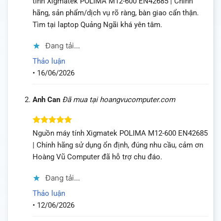
tính Xigmatek POLIMA M12-600 EN42685 | Chính
sao
hãng, sản phẩm/dịch vụ rõ ràng, bàn giao cẩn thận.
Tìm tại laptop Quảng Ngãi khá yên tâm.
Đang tải...
Thảo luận
•
16/06/2026
Anh Can
Đã mua tại hoangvucomputer.com
Được xếp
Nguồn máy tính Xigmatek POLIMA M12-600 EN42685
hạng
5
5
| Chính hãng sử dụng ổn định, đúng nhu cầu, cảm ơn
sao
Hoàng Vũ Computer đã hỗ trợ chu đáo.
Đang tải...
Thảo luận
•
12/06/2026