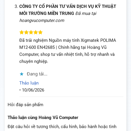
CÔNG TY CỔ PHẦN TƯ VẤN DỊCH VỤ KỸ THUẬT
MÔI TRƯỜNG MIỀN TRUNG
Đã mua tại
hoangvucomputer.com
Được xếp
Đã trải nghiệm Nguồn máy tính Xigmatek POLIMA
hạng
5
5
M12-600 EN42685 | Chính hãng tại Hoàng Vũ
sao
Computer, shop tư vấn nhiệt tình, hỗ trợ nhanh và
chuyên nghiệp.
Đang tải...
Thảo luận
•
10/06/2026
Hỏi đáp sản phẩm
Thảo luận cùng Hoàng Vũ Computer
Đặt câu hỏi về tương thích, cấu hình, bảo hành hoặc tình