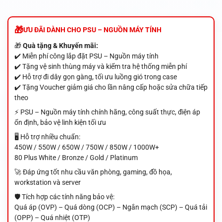
ƯU ĐÃI DÀNH CHO PSU – NGUỒN MÁY TÍNH
🎁
Quà tặng & Khuyến mãi:
✔️ Miễn phí công lắp đặt PSU – Nguồn máy tính
✔️ Tặng vệ sinh thùng máy và kiểm tra hệ thống miễn phí
✔️ Hỗ trợ đi dây gọn gàng, tối ưu luồng gió trong case
✔️ Tặng Voucher giảm giá cho lần nâng cấp hoặc sửa chữa tiếp
theo
⚡ PSU – Nguồn máy tính chính hãng, công suất thực, điện áp
ổn định, bảo vệ linh kiện tối ưu
🖥️ Hỗ trợ nhiều chuẩn:
450W / 550W / 650W / 750W / 850W / 1000W+
80 Plus White / Bronze / Gold / Platinum
🚀 Đáp ứng tốt nhu cầu văn phòng, gaming, đồ họa,
workstation và server
🛡️ Tích hợp các tính năng bảo vệ:
Quá áp (OVP) – Quá dòng (OCP) – Ngắn mạch (SCP) – Quá tải
(OPP) – Quá nhiệt (OTP)