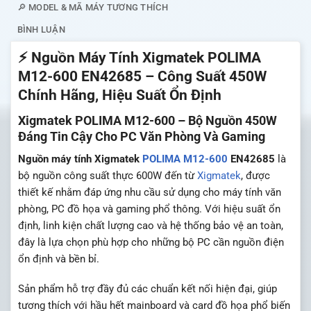
🔎 MODEL & MÃ MÁY TƯƠNG THÍCH
BÌNH LUẬN
⚡ Nguồn Máy Tính Xigmatek POLIMA
M12-600 EN42685 – Công Suất 450W
Chính Hãng, Hiệu Suất Ổn Định
Xigmatek POLIMA M12-600 – Bộ Nguồn 450W
Đáng Tin Cậy Cho PC Văn Phòng Và Gaming
Nguồn máy tính Xigmatek
POLIMA M12-600
EN42685
là
bộ nguồn công suất thực 600W đến từ
Xigmatek
, được
thiết kế nhằm đáp ứng nhu cầu sử dụng cho máy tính văn
phòng, PC đồ họa và gaming phổ thông. Với hiệu suất ổn
định, linh kiện chất lượng cao và hệ thống bảo vệ an toàn,
đây là lựa chọn phù hợp cho những bộ PC cần nguồn điện
ổn định và bền bỉ.
Sản phẩm hỗ trợ đầy đủ các chuẩn kết nối hiện đại, giúp
tương thích với hầu hết mainboard và card đồ họa phổ biến