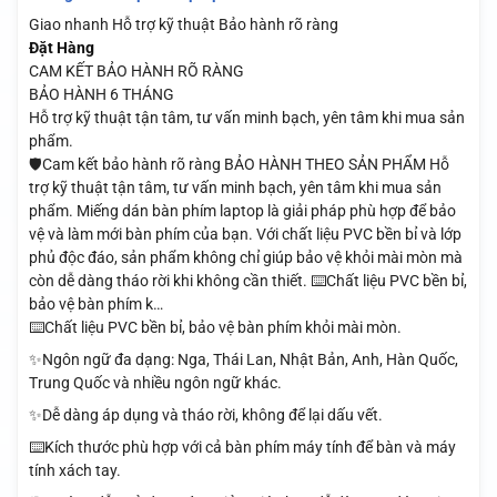
Giao nhanh
Hỗ trợ kỹ thuật
Bảo hành rõ ràng
Đặt Hàng
CAM KẾT BẢO HÀNH RÕ RÀNG
BẢO HÀNH 6 THÁNG
Hỗ trợ kỹ thuật tận tâm, tư vấn minh bạch, yên tâm khi mua sản
phẩm.
🛡️Cam kết bảo hành rõ ràng BẢO HÀNH THEO SẢN PHẨM Hỗ
trợ kỹ thuật tận tâm, tư vấn minh bạch, yên tâm khi mua sản
phẩm. Miếng dán bàn phím laptop là giải pháp phù hợp để bảo
vệ và làm mới bàn phím của bạn. Với chất liệu PVC bền bỉ và lớp
phủ độc đáo, sản phẩm không chỉ giúp bảo vệ khỏi mài mòn mà
còn dễ dàng tháo rời khi không cần thiết. ⌨️Chất liệu PVC bền bỉ,
bảo vệ bàn phím k…
⌨️Chất liệu PVC bền bỉ, bảo vệ bàn phím khỏi mài mòn.
✨Ngôn ngữ đa dạng: Nga, Thái Lan, Nhật Bản, Anh, Hàn Quốc,
Trung Quốc và nhiều ngôn ngữ khác.
✨Dễ dàng áp dụng và tháo rời, không để lại dấu vết.
⌨️Kích thước phù hợp với cả bàn phím máy tính để bàn và máy
tính xách tay.