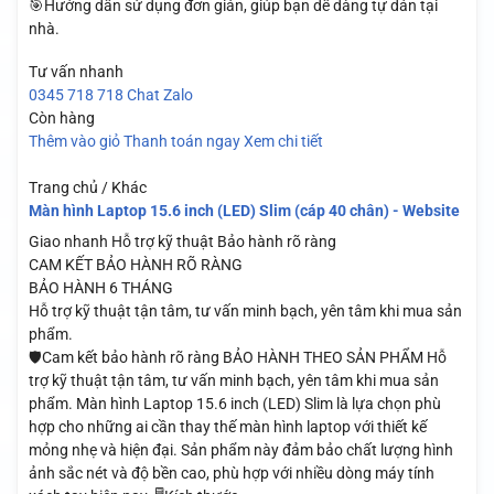
🎯Hướng dẫn sử dụng đơn giản, giúp bạn dễ dàng tự dán tại
nhà.
Tư vấn nhanh
0345 718 718
Chat Zalo
Còn hàng
Thêm vào giỏ
Thanh toán ngay
Xem chi tiết
Trang chủ / Khác
Màn hình Laptop 15.6 inch (LED) Slim (cáp 40 chân) - Website
Giao nhanh
Hỗ trợ kỹ thuật
Bảo hành rõ ràng
CAM KẾT BẢO HÀNH RÕ RÀNG
BẢO HÀNH 6 THÁNG
Hỗ trợ kỹ thuật tận tâm, tư vấn minh bạch, yên tâm khi mua sản
phẩm.
🛡️Cam kết bảo hành rõ ràng BẢO HÀNH THEO SẢN PHẨM Hỗ
trợ kỹ thuật tận tâm, tư vấn minh bạch, yên tâm khi mua sản
phẩm. Màn hình Laptop 15.6 inch (LED) Slim là lựa chọn phù
hợp cho những ai cần thay thế màn hình laptop với thiết kế
mỏng nhẹ và hiện đại. Sản phẩm này đảm bảo chất lượng hình
ảnh sắc nét và độ bền cao, phù hợp với nhiều dòng máy tính