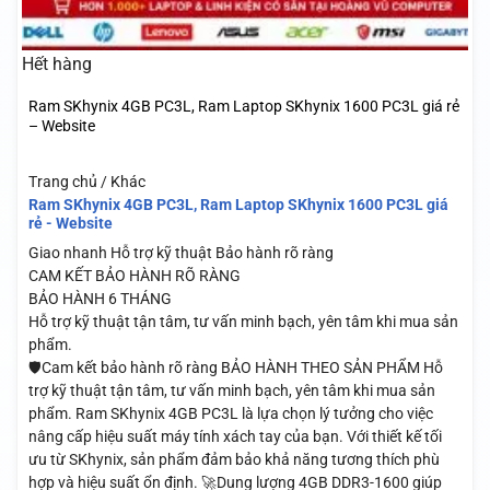
Hết hàng
Ram SKhynix 4GB PC3L, Ram Laptop SKhynix 1600 PC3L giá rẻ
– Website
Trang chủ / Khác
Ram SKhynix 4GB PC3L, Ram Laptop SKhynix 1600 PC3L giá
rẻ - Website
Giao nhanh
Hỗ trợ kỹ thuật
Bảo hành rõ ràng
CAM KẾT BẢO HÀNH RÕ RÀNG
BẢO HÀNH 6 THÁNG
Hỗ trợ kỹ thuật tận tâm, tư vấn minh bạch, yên tâm khi mua sản
phẩm.
🛡️Cam kết bảo hành rõ ràng BẢO HÀNH THEO SẢN PHẨM Hỗ
trợ kỹ thuật tận tâm, tư vấn minh bạch, yên tâm khi mua sản
phẩm. Ram SKhynix 4GB PC3L là lựa chọn lý tưởng cho việc
nâng cấp hiệu suất máy tính xách tay của bạn. Với thiết kế tối
ưu từ SKhynix, sản phẩm đảm bảo khả năng tương thích phù
hợp và hiệu suất ổn định. 🚀Dung lượng 4GB DDR3-1600 giúp