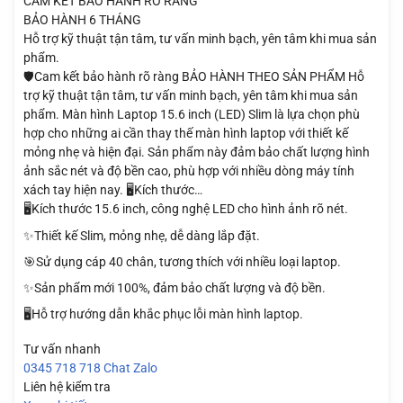
CAM KẾT BẢO HÀNH RÕ RÀNG
BẢO HÀNH 6 THÁNG
Hỗ trợ kỹ thuật tận tâm, tư vấn minh bạch, yên tâm khi mua sản
phẩm.
🛡️Cam kết bảo hành rõ ràng BẢO HÀNH THEO SẢN PHẨM Hỗ
trợ kỹ thuật tận tâm, tư vấn minh bạch, yên tâm khi mua sản
phẩm. Màn hình Laptop 15.6 inch (LED) Slim là lựa chọn phù
hợp cho những ai cần thay thế màn hình laptop với thiết kế
mỏng nhẹ và hiện đại. Sản phẩm này đảm bảo chất lượng hình
ảnh sắc nét và độ bền cao, phù hợp với nhiều dòng máy tính
xách tay hiện nay. 🖥️Kích thước…
🖥️Kích thước 15.6 inch, công nghệ LED cho hình ảnh rõ nét.
✨Thiết kế Slim, mỏng nhẹ, dễ dàng lắp đặt.
🎯Sử dụng cáp 40 chân, tương thích với nhiều loại laptop.
✨Sản phẩm mới 100%, đảm bảo chất lượng và độ bền.
🖥️Hỗ trợ hướng dẫn khắc phục lỗi màn hình laptop.
Tư vấn nhanh
0345 718 718
Chat Zalo
Liên hệ kiểm tra