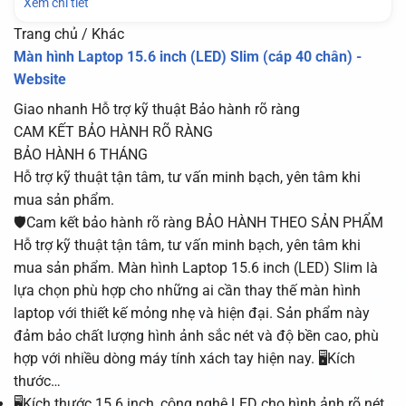
Xem chi tiết
Trang chủ / Khác
Màn hình Laptop 15.6 inch (LED) Slim (cáp 40 chân) -
Website
Giao nhanh
Hỗ trợ kỹ thuật
Bảo hành rõ ràng
CAM KẾT BẢO HÀNH RÕ RÀNG
BẢO HÀNH 6 THÁNG
Hỗ trợ kỹ thuật tận tâm, tư vấn minh bạch, yên tâm khi
mua sản phẩm.
🛡️Cam kết bảo hành rõ ràng BẢO HÀNH THEO SẢN PHẨM
Hỗ trợ kỹ thuật tận tâm, tư vấn minh bạch, yên tâm khi
mua sản phẩm. Màn hình Laptop 15.6 inch (LED) Slim là
lựa chọn phù hợp cho những ai cần thay thế màn hình
laptop với thiết kế mỏng nhẹ và hiện đại. Sản phẩm này
đảm bảo chất lượng hình ảnh sắc nét và độ bền cao, phù
hợp với nhiều dòng máy tính xách tay hiện nay. 🖥️Kích
thước…
🖥️Kích thước 15.6 inch, công nghệ LED cho hình ảnh rõ nét.