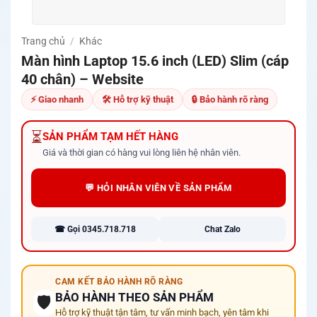
Trang chủ
/
Khác
Màn hình Laptop 15.6 inch (LED) Slim (cáp
40 chân) – Website
⚡ Giao nhanh
🛠 Hỗ trợ kỹ thuật
🔒 Bảo hành rõ ràng
⏳
SẢN PHẨM TẠM HẾT HÀNG
Giá và thời gian có hàng vui lòng liên hệ nhân viên.
💬 HỎI NHÂN VIÊN VỀ SẢN PHẨM
☎ Gọi 0345.718.718
Chat Zalo
CAM KẾT BẢO HÀNH RÕ RÀNG
BẢO HÀNH THEO SẢN PHẨM
🛡️
Hỗ trợ kỹ thuật tận tâm, tư vấn minh bạch, yên tâm khi