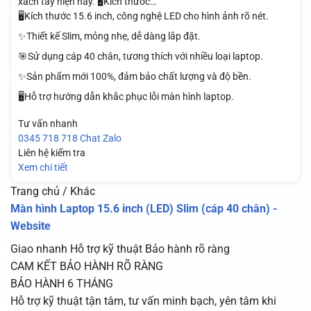
xách tay hiện nay. 🖥️Kích thước…
🖥️Kích thước 15.6 inch, công nghệ LED cho hình ảnh rõ nét.
✨Thiết kế Slim, mỏng nhẹ, dễ dàng lắp đặt.
🎯Sử dụng cáp 40 chân, tương thích với nhiều loại laptop.
✨Sản phẩm mới 100%, đảm bảo chất lượng và độ bền.
🖥️Hỗ trợ hướng dẫn khắc phục lỗi màn hình laptop.
Tư vấn nhanh
0345 718 718
Chat Zalo
Liên hệ kiểm tra
Xem chi tiết
Trang chủ / Khác
Màn hình Laptop 15.6 inch (LED) Slim (cáp 40 chân) -
Website
Giao nhanh
Hỗ trợ kỹ thuật
Bảo hành rõ ràng
CAM KẾT BẢO HÀNH RÕ RÀNG
BẢO HÀNH 6 THÁNG
Hỗ trợ kỹ thuật tận tâm, tư vấn minh bạch, yên tâm khi