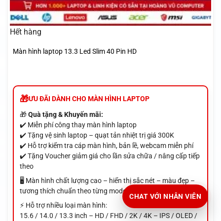
Hết hàng
Màn hình laptop 13.3 Led Slim 40 Pin HD
ƯU ĐÃI DÀNH CHO MÀN HÌNH LAPTOP
🎁
Quà tặng & Khuyến mãi:
✔️ Miễn phí công thay màn hình laptop
✔️ Tặng vệ sinh laptop – quạt tản nhiệt trị giá 300K
✔️ Hỗ trợ kiểm tra cáp màn hình, bản lề, webcam miễn phí
✔️ Tặng Voucher giảm giá cho lần sửa chữa / nâng cấp tiếp
theo
🖥️ Màn hình chất lượng cao – hiển thị sắc nét – màu đẹp –
tương thích chuẩn theo từng model máy
CHAT VỚI NHÂN VIÊN
⚡ Hỗ trợ nhiều loại màn hình:
15.6 / 14.0 / 13.3 inch – HD / FHD / 2K / 4K – IPS / OLED /