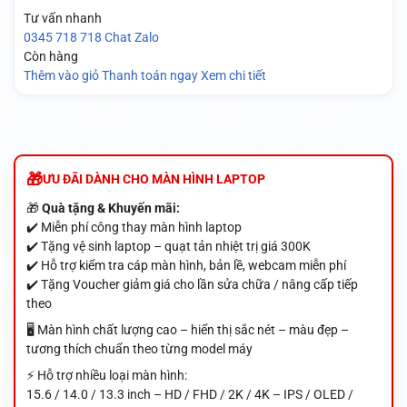
Tư vấn nhanh
0345 718 718
Chat Zalo
Còn hàng
Thêm vào giỏ
Thanh toán ngay
Xem chi tiết
ƯU ĐÃI DÀNH CHO MÀN HÌNH LAPTOP
🎁
Quà tặng & Khuyến mãi:
✔️ Miễn phí công thay màn hình laptop
✔️ Tặng vệ sinh laptop – quạt tản nhiệt trị giá 300K
✔️ Hỗ trợ kiểm tra cáp màn hình, bản lề, webcam miễn phí
✔️ Tặng Voucher giảm giá cho lần sửa chữa / nâng cấp tiếp
theo
🖥️ Màn hình chất lượng cao – hiển thị sắc nét – màu đẹp –
tương thích chuẩn theo từng model máy
⚡ Hỗ trợ nhiều loại màn hình:
15.6 / 14.0 / 13.3 inch – HD / FHD / 2K / 4K – IPS / OLED /