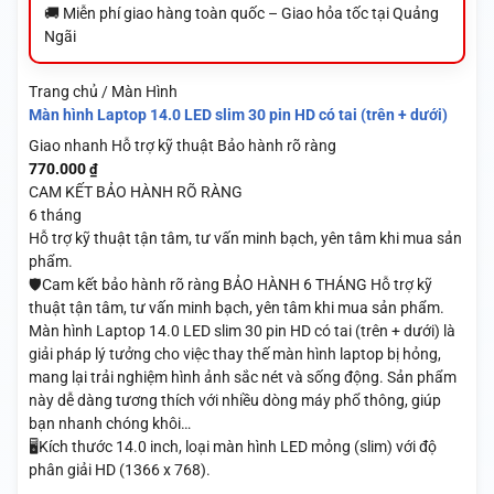
🚚 Miễn phí giao hàng toàn quốc – Giao hỏa tốc tại Quảng
Ngãi
Trang chủ / Màn Hình
Màn hình Laptop 14.0 LED slim 30 pin HD có tai (trên + dưới)
Giao nhanh
Hỗ trợ kỹ thuật
Bảo hành rõ ràng
770.000
₫
CAM KẾT BẢO HÀNH RÕ RÀNG
6 tháng
Hỗ trợ kỹ thuật tận tâm, tư vấn minh bạch, yên tâm khi mua sản
phẩm.
🛡️Cam kết bảo hành rõ ràng BẢO HÀNH 6 THÁNG Hỗ trợ kỹ
thuật tận tâm, tư vấn minh bạch, yên tâm khi mua sản phẩm.
Màn hình Laptop 14.0 LED slim 30 pin HD có tai (trên + dưới) là
giải pháp lý tưởng cho việc thay thế màn hình laptop bị hỏng,
mang lại trải nghiệm hình ảnh sắc nét và sống động. Sản phẩm
này dễ dàng tương thích với nhiều dòng máy phổ thông, giúp
bạn nhanh chóng khôi…
🖥️Kích thước 14.0 inch, loại màn hình LED mỏng (slim) với độ
phân giải HD (1366 x 768).