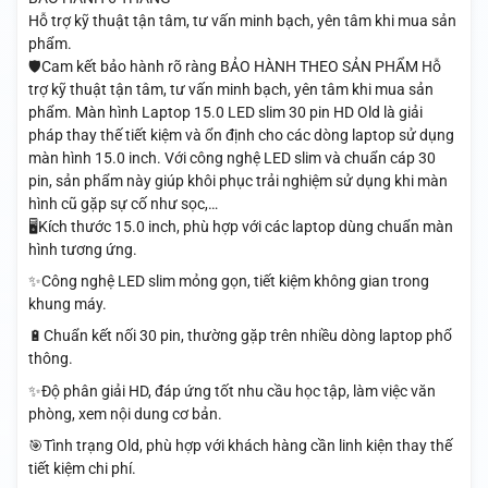
Hỗ trợ kỹ thuật tận tâm, tư vấn minh bạch, yên tâm khi mua sản
phẩm.
🛡️Cam kết bảo hành rõ ràng BẢO HÀNH THEO SẢN PHẨM Hỗ
trợ kỹ thuật tận tâm, tư vấn minh bạch, yên tâm khi mua sản
phẩm. Màn hình Laptop 15.0 LED slim 30 pin HD Old là giải
pháp thay thế tiết kiệm và ổn định cho các dòng laptop sử dụng
màn hình 15.0 inch. Với công nghệ LED slim và chuẩn cáp 30
pin, sản phẩm này giúp khôi phục trải nghiệm sử dụng khi màn
hình cũ gặp sự cố như sọc,…
🖥️Kích thước 15.0 inch, phù hợp với các laptop dùng chuẩn màn
hình tương ứng.
✨Công nghệ LED slim mỏng gọn, tiết kiệm không gian trong
khung máy.
🔋Chuẩn kết nối 30 pin, thường gặp trên nhiều dòng laptop phổ
thông.
✨Độ phân giải HD, đáp ứng tốt nhu cầu học tập, làm việc văn
phòng, xem nội dung cơ bản.
🎯Tình trạng Old, phù hợp với khách hàng cần linh kiện thay thế
tiết kiệm chi phí.