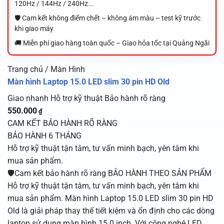
120Hz / 144Hz / 240Hz...
🛡️ Cam kết không điểm chết – không ám màu – test kỹ trước
khi giao máy
🚚 Miễn phí giao hàng toàn quốc – Giao hỏa tốc tại Quảng Ngãi
Trang chủ / Màn Hình
Màn hình Laptop 15.0 LED slim 30 pin HD Old
Giao nhanh
Hỗ trợ kỹ thuật
Bảo hành rõ ràng
550.000
₫
CAM KẾT BẢO HÀNH RÕ RÀNG
BẢO HÀNH 6 THÁNG
Hỗ trợ kỹ thuật tận tâm, tư vấn minh bạch, yên tâm khi
mua sản phẩm.
🛡️Cam kết bảo hành rõ ràng BẢO HÀNH THEO SẢN PHẨM
Hỗ trợ kỹ thuật tận tâm, tư vấn minh bạch, yên tâm khi
mua sản phẩm. Màn hình Laptop 15.0 LED slim 30 pin HD
Old là giải pháp thay thế tiết kiệm và ổn định cho các dòng
laptop sử dụng màn hình 15.0 inch. Với công nghệ LED