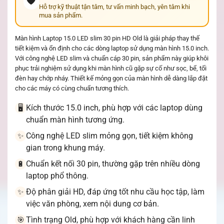
🛡️
Hỗ trợ kỹ thuật tận tâm, tư vấn minh bạch, yên tâm khi
mua sản phẩm.
Màn hình Laptop 15.0 LED slim 30 pin HD Old là giải pháp thay thế
tiết kiệm và ổn định cho các dòng laptop sử dụng màn hình 15.0 inch.
Với công nghệ LED slim và chuẩn cáp 30 pin, sản phẩm này giúp khôi
phục trải nghiệm sử dụng khi màn hình cũ gặp sự cố như sọc, bể, tối
đèn hay chớp nháy. Thiết kế mỏng gọn của màn hình dễ dàng lắp đặt
cho các máy có cùng chuẩn tương thích.
Kích thước 15.0 inch, phù hợp với các laptop dùng
🖥️
chuẩn màn hình tương ứng.
Công nghệ LED slim mỏng gọn, tiết kiệm không
✨
gian trong khung máy.
Chuẩn kết nối 30 pin, thường gặp trên nhiều dòng
🔋
laptop phổ thông.
Độ phân giải HD, đáp ứng tốt nhu cầu học tập, làm
✨
việc văn phòng, xem nội dung cơ bản.
Tình trạng Old, phù hợp với khách hàng cần linh
🎯