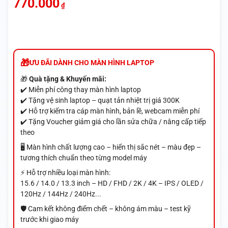
770.000
₫
ƯU ĐÃI DÀNH CHO MÀN HÌNH LAPTOP
🎁
Quà tặng & Khuyến mãi:
✔️ Miễn phí công thay màn hình laptop
✔️ Tặng vệ sinh laptop – quạt tản nhiệt trị giá 300K
✔️ Hỗ trợ kiểm tra cáp màn hình, bản lề, webcam miễn phí
✔️ Tặng Voucher giảm giá cho lần sửa chữa / nâng cấp tiếp
theo
🖥️ Màn hình chất lượng cao – hiển thị sắc nét – màu đẹp –
tương thích chuẩn theo từng model máy
⚡ Hỗ trợ nhiều loại màn hình:
15.6 / 14.0 / 13.3 inch – HD / FHD / 2K / 4K – IPS / OLED /
120Hz / 144Hz / 240Hz...
🛡️ Cam kết không điểm chết – không ám màu – test kỹ
trước khi giao máy