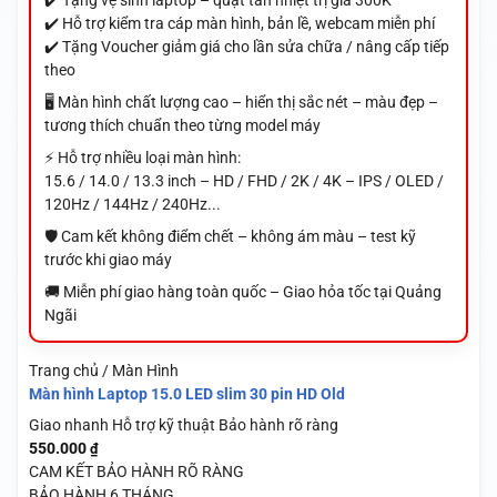
✔️ Tặng vệ sinh laptop – quạt tản nhiệt trị giá 300K
✔️ Hỗ trợ kiểm tra cáp màn hình, bản lề, webcam miễn phí
✔️ Tặng Voucher giảm giá cho lần sửa chữa / nâng cấp tiếp
theo
🖥️ Màn hình chất lượng cao – hiển thị sắc nét – màu đẹp –
tương thích chuẩn theo từng model máy
⚡ Hỗ trợ nhiều loại màn hình:
15.6 / 14.0 / 13.3 inch – HD / FHD / 2K / 4K – IPS / OLED /
120Hz / 144Hz / 240Hz...
🛡️ Cam kết không điểm chết – không ám màu – test kỹ
trước khi giao máy
🚚 Miễn phí giao hàng toàn quốc – Giao hỏa tốc tại Quảng
Ngãi
Trang chủ / Màn Hình
Màn hình Laptop 15.0 LED slim 30 pin HD Old
Giao nhanh
Hỗ trợ kỹ thuật
Bảo hành rõ ràng
550.000
₫
CAM KẾT BẢO HÀNH RÕ RÀNG
BẢO HÀNH 6 THÁNG