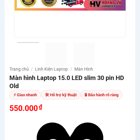
Trang chủ
/
Linh Kiện Laptop
/
Màn Hình
Màn hình Laptop 15.0 LED slim 30 pin HD
Old
⚡ Giao nhanh
🛠 Hỗ trợ kỹ thuật
🔒 Bảo hành rõ ràng
₫
550.000