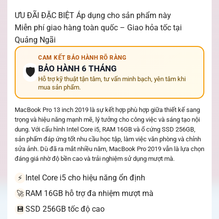
ƯU ĐÃI ĐẶC BIỆT
Áp dụng cho sản phẩm này
Miễn phí giao hàng toàn quốc – Giao hỏa tốc tại
Quảng Ngãi
CAM KẾT BẢO HÀNH RÕ RÀNG
BẢO HÀNH 6 THÁNG
🛡️
Hỗ trợ kỹ thuật tận tâm, tư vấn minh bạch, yên tâm khi
mua sản phẩm.
MacBook Pro 13 inch 2019 là sự kết hợp phù hợp giữa thiết kế sang
trọng và hiệu năng mạnh mẽ, lý tưởng cho công việc và sáng tạo nội
dung. Với cấu hình Intel Core i5, RAM 16GB và ổ cứng SSD 256GB,
sản phẩm đáp ứng tốt nhu cầu học tập, làm việc văn phòng và chỉnh
sửa ảnh. Dù đã ra mắt nhiều năm, MacBook Pro 2019 vẫn là lựa chọn
đáng giá nhờ độ bền cao và trải nghiệm sử dụng mượt mà.
Intel Core i5 cho hiệu năng ổn định
⚡
RAM 16GB hỗ trợ đa nhiệm mượt mà
🚀
SSD 256GB tốc độ cao
💾