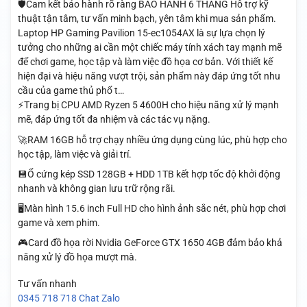
🛡️Cam kết bảo hành rõ ràng BẢO HÀNH 6 THÁNG Hỗ trợ kỹ
thuật tận tâm, tư vấn minh bạch, yên tâm khi mua sản phẩm.
Laptop HP Gaming Pavilion 15-ec1054AX là sự lựa chọn lý
tưởng cho những ai cần một chiếc máy tính xách tay mạnh mẽ
để chơi game, học tập và làm việc đồ họa cơ bản. Với thiết kế
hiện đại và hiệu năng vượt trội, sản phẩm này đáp ứng tốt nhu
cầu của game thủ phổ t…
⚡Trang bị CPU AMD Ryzen 5 4600H cho hiệu năng xử lý mạnh
mẽ, đáp ứng tốt đa nhiệm và các tác vụ nặng.
🚀RAM 16GB hỗ trợ chạy nhiều ứng dụng cùng lúc, phù hợp cho
học tập, làm việc và giải trí.
💾Ổ cứng kép SSD 128GB + HDD 1TB kết hợp tốc độ khởi động
nhanh và không gian lưu trữ rộng rãi.
🖥️Màn hình 15.6 inch Full HD cho hình ảnh sắc nét, phù hợp chơi
game và xem phim.
🎮Card đồ họa rời Nvidia GeForce GTX 1650 4GB đảm bảo khả
năng xử lý đồ họa mượt mà.
Tư vấn nhanh
0345 718 718
Chat Zalo