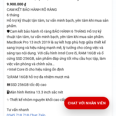
9.900.000
₫
CAM KẾT BẢO HÀNH RÕ RÀNG
6 tháng
Hỗ trợ kỹ thuật tận tâm, tư vấn minh bạch, yên tâm khi mua sản
phẩm.
🛡️Cam kết bảo hành rõ ràng BẢO HÀNH 6 THÁNG Hỗ trợ kỹ
thuật tận tâm, tư vấn minh bạch, yên tâm khi mua sản phẩm.
MacBook Pro 13 inch 2019 là sự kết hợp phù hợp giữa thiết kế
sang trọng và hiệu năng mạnh mẽ, lý tưởng cho công việc và
sáng tạo nội dung. Với cấu hình Intel Core i5, RAM 16GB và ổ
cứng SSD 256GB, sản phẩm đáp ứng tốt nhu cầu học tập, làm
việc văn phòng và chỉnh sửa…
⚡Intel Core i5 cho hiệu năng ổn định
🚀RAM 16GB hỗ trợ đa nhiệm mượt mà
💾SSD 256GB tốc độ cao
🖥️Màn hình Retina 13.3 inch sắc nét
✨Thiết kế nhôm nguyên khối cao cấp
CHAT VỚI NHÂN VIÊN
Tư vấn nhanh
0345 718 718
Chat Zalo