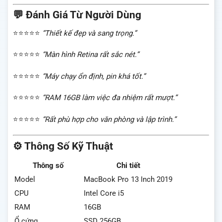
💬 Đánh Giá Từ Người Dùng
⭐⭐⭐⭐⭐
“Thiết kế đẹp và sang trọng.”
⭐⭐⭐⭐⭐
“Màn hình Retina rất sắc nét.”
⭐⭐⭐⭐⭐
“Máy chạy ổn định, pin khá tốt.”
⭐⭐⭐⭐⭐
“RAM 16GB làm việc đa nhiệm rất mượt.”
⭐⭐⭐⭐⭐
“Rất phù hợp cho văn phòng và lập trình.”
⚙️ Thông Số Kỹ Thuật
Thông số
Chi tiết
Model
MacBook Pro 13 Inch 2019
CPU
Intel Core i5
RAM
16GB
Ổ cứng
SSD 256GB