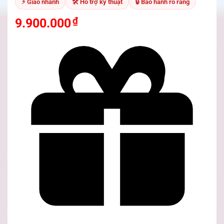
⚡ Giao nhanh
🛠 Hỗ trợ kỹ thuật
🔒 Bảo hành rõ ràng
₫
9.900.000