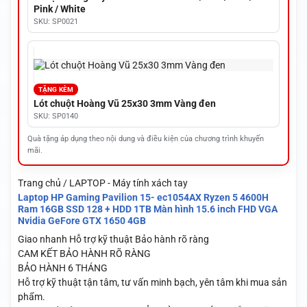
Pink / White
SKU: SP0021
TẶNG KÈM
Lót chuột Hoàng Vũ 25x30 3mm Vàng đen
SKU: SP0140
Quà tặng áp dụng theo nội dung và điều kiện của chương trình khuyến
mãi.
Trang chủ / LAPTOP - Máy tính xách tay
Laptop HP Gaming Pavilion 15- ec1054AX Ryzen 5 4600H
Ram 16GB SSD 128 + HDD 1TB Màn hình 15.6 inch FHD VGA
Nvidia GeFore GTX 1650 4GB
Giao nhanh
Hỗ trợ kỹ thuật
Bảo hành rõ ràng
CAM KẾT BẢO HÀNH RÕ RÀNG
BẢO HÀNH 6 THÁNG
Hỗ trợ kỹ thuật tận tâm, tư vấn minh bạch, yên tâm khi mua sản
phẩm.