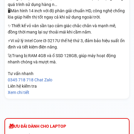
quá trình sử dụng hàng n…
🖥️Màn hình 14 inch với độ phân giải chuẩn HD, công nghệ chống
lóa giúp hiển thị tốt ngay cả khi sử dụng ngoài trời.
✨Thiết kế vỏ vân sần tạo cảm giác chắc chắn và mạnh mẽ,
đồng thời mang lại sự thoải mái khi cầm nắm.
⚡Vi xử lý Intel Core i3-3217U thế hệ thứ 3, đảm bảo hiệu suất ổn
định và tiết kiệm điện năng.
🚀Trang bị RAM 4GB và ổ SSD 128GB, giúp máy hoạt động
nhanh chóng và mượt mà.
Tư vấn nhanh
0345 718 718
Chat Zalo
Liên hệ kiểm tra
Xem chi tiết
ƯU ĐÃI DÀNH CHO LAPTOP