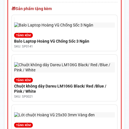
Sản phẩm tặng kèm
TẶNG KÈM
Balo Laptop Hoàng Vũ Chống Sốc 3 Ngăn
SKU: SP0141
TẶNG KÈM
Chuột không dây Dareu LM106G Black/ Red /Blue /
Pink / White
SKU: SP0021
TẶNG KÈM