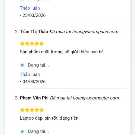
Thảo luận
•
25/03/2026
Trần Thị Thảo
Đã mua tại hoangvucomputer.com
Được xếp
Sản phẩm chất lượng, sẽ giới thiệu bạn bè
hạng
5
5
sao
Đang tải...
Thảo luận
•
04/03/2026
Phạm Văn Phi
Đã mua tại hoangvucomputer.com
Được xếp
Laptop đẹp, pin tốt, đáng tiền
hạng
5
5
sao
Đang tải...