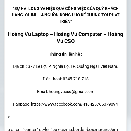
“SỰ HÀI LÒNG VÀ HIỆU QUẢ CÔNG VIỆC CỦA QUÝ KHÁCH
HÀNG. CHÍNH LÀ NGUỒN ĐỘNG LỰC ĐỂ CHÚNG TÔI PHÁT
TRIỂN”
Hoàng Vũ Laptop – Hoàng Vũ Computer – Hoàng
Vũ CSO
Thông tin liên hệ :
Địa chỉ : 377 Lê Lợi, P. Nghĩa Lộ, TP. Quảng Ngãi, Việt Nam.
Điện thoại:
0345 718 718
Email: hoangvucso@gmail.com
Fanpage:
https://www.facebook.com/418425765379894
<
p align=”center” style=”box-sizing:border-box;margin:0cm