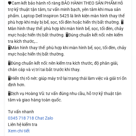
🛡️Cam kết bảo hành rõ ràng BẢO HÀNH THEO SẢN PHẨM Hỗ
trợ kỹ thuật tận tâm, tư vấn minh bạch, yên tâm khi mua sản
phẩm. Laptop Dell Inspiron 5425 là linh kiện màn hình thay thế
phù hợp khi máy bị bể, sọc, tối đèn hoặc hiển thị bất thường. 🖥️
Màn hình thay thế: phù hợp khi màn hình bể, sọc, tối đèn, chảy
mực hoặc hiển thị bất thường. 🖥️Đúng chuẩn kết nối: nên kiểm
tra kích thước,…
🖥️Màn hình thay thế: phù hợp khi màn hình bể, sọc, tối đèn, chảy
mực hoặc hiển thị bất thường.
🖥️Đúng chuẩn kết nối: nên kiểm tra kích thước, độ phân giải,
chân cáp và vị trí tai bắt trước khi thay.
🖥️Hiển thị rõ nét: giúp máy trở lại trạng thái làm việc và giải trí ổn
định hơn.
🖥️Dịch vụ Hoàng Vũ: tư vấn đúng nhu cầu, hỗ trợ kỹ thuật tận
tâm và giao hàng toàn quốc.
Tư vấn nhanh
0345 718 718
Chat Zalo
Liên hệ kiểm tra
Xem chi tiết