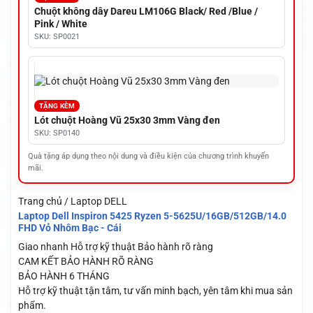
Chuột không dây Dareu LM106G Black/ Red /Blue /
Pink / White
SKU: SP0021
TẶNG KÈM
Lót chuột Hoàng Vũ 25x30 3mm Vàng đen
SKU: SP0140
Quà tặng áp dụng theo nội dung và điều kiện của chương trình khuyến
mãi.
Trang chủ / Laptop DELL
Laptop Dell Inspiron 5425 Ryzen 5-5625U/16GB/512GB/14.0
FHD Vỏ Nhôm Bạc - Cái
Giao nhanh
Hỗ trợ kỹ thuật
Bảo hành rõ ràng
CAM KẾT BẢO HÀNH RÕ RÀNG
BẢO HÀNH 6 THÁNG
Hỗ trợ kỹ thuật tận tâm, tư vấn minh bạch, yên tâm khi mua sản
phẩm.