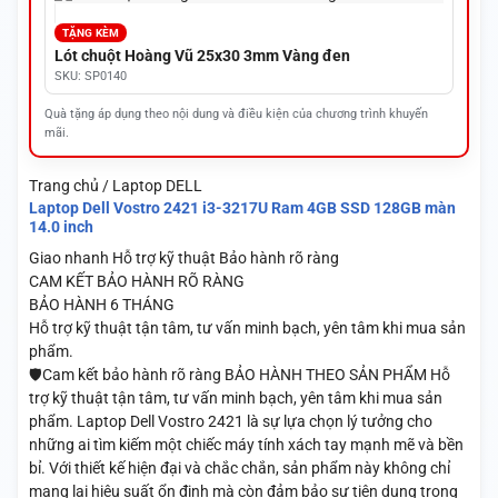
TẶNG KÈM
Lót chuột Hoàng Vũ 25x30 3mm Vàng đen
SKU: SP0140
Quà tặng áp dụng theo nội dung và điều kiện của chương trình khuyến
mãi.
Trang chủ / Laptop DELL
Laptop Dell Vostro 2421 i3-3217U Ram 4GB SSD 128GB màn
14.0 inch
Giao nhanh
Hỗ trợ kỹ thuật
Bảo hành rõ ràng
CAM KẾT BẢO HÀNH RÕ RÀNG
BẢO HÀNH 6 THÁNG
Hỗ trợ kỹ thuật tận tâm, tư vấn minh bạch, yên tâm khi mua sản
phẩm.
🛡️Cam kết bảo hành rõ ràng BẢO HÀNH THEO SẢN PHẨM Hỗ
trợ kỹ thuật tận tâm, tư vấn minh bạch, yên tâm khi mua sản
phẩm. Laptop Dell Vostro 2421 là sự lựa chọn lý tưởng cho
những ai tìm kiếm một chiếc máy tính xách tay mạnh mẽ và bền
bỉ. Với thiết kế hiện đại và chắc chắn, sản phẩm này không chỉ
mang lại hiệu suất ổn định mà còn đảm bảo sự tiện dụng trong