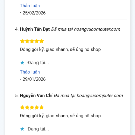
Thảo luận
•
25/02/2026
Huỳnh Tấn Đạt
Đã mua tại hoangvucomputer.com
Được xếp
Đóng gói kỹ, giao nhanh, sẽ ủng hộ shop
hạng
5
5
sao
Đang tải...
Thảo luận
•
29/01/2026
Nguyễn Văn Chí
Đã mua tại hoangvucomputer.com
Được xếp
Đóng gói kỹ, giao nhanh, sẽ ủng hộ shop
hạng
5
5
sao
Đang tải...