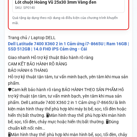
Lót chuột Hoàng Vũ 25x30 3mm Vàng đen
SKU: SP0140
Quà tặng áp dụng theo nội dung và điều kiện của chương trình khuyến
mãi.
Trang chủ / Laptop DELL
Dell Latitude 7400 X360 2 in 1 Cảm ứng i7-8665U | Ram 16GB |
SSD 512GB | 14.0 FHD iPS Cảm ứng - Cái
Giao nhanh
Hỗ trợ kỹ thuật
Bảo hành rõ ràng
CAM KẾT BẢO HÀNH RÕ RÀNG
BẢO HÀNH 6 THÁNG
Hỗ trợ kỹ thuật tận tâm, tư vấn minh bạch, yên tâm khi mua sản
phẩm.
🛡️Cam kết bảo hành rõ ràng BẢO HÀNH THEO SẢN PHẨM Hỗ
trợ kỹ thuật tận tâm, tư vấn minh bạch, yên tâm khi mua sản
phẩm. Dell Latitude 7400 X360 2 in 1 Cảm ứng i7-8665U là linh
kiện màn hình thay thế phù hợp khi máy bị bể, sọc, tối đèn hoặc
hiển thị bất thường. 🖥️Màn hình thay thế: phù hợp khi màn hình
bể, sọc, tối đèn, chảy mực hoặc hiển thị bất thường. 🖥️Đúng
chuẩn kết nối: nên…
🖥️Màn hình thay thế: phù hợp khi màn hình bể, sọc, tối đèn, chảy