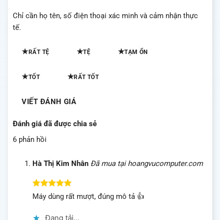
Chỉ cần họ tên, số điện thoại xác minh và cảm nhận thực
tế.
★
★
★
RẤT TỆ
TỆ
TẠM ỔN
★
★
TỐT
RẤT TỐT
VIẾT ĐÁNH GIÁ
Đánh giá đã được chia sẻ
6 phản hồi
Hà Thị Kim Nhân
Đã mua tại hoangvucomputer.com
Được xếp
Máy dùng rất mượt, đúng mô tả 👍
hạng
5
5
sao
Đang tải...