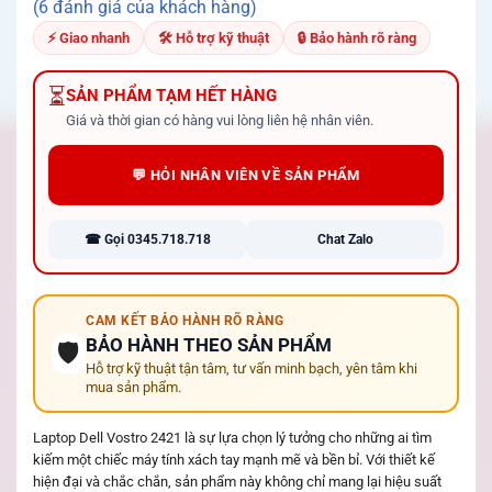
5.00
6
trên 5
(6 đánh giá của khách hàng)
dựa trên
đánh giá
⚡ Giao nhanh
🛠 Hỗ trợ kỹ thuật
🔒 Bảo hành rõ ràng
⏳
SẢN PHẨM TẠM HẾT HÀNG
Giá và thời gian có hàng vui lòng liên hệ nhân viên.
💬 HỎI NHÂN VIÊN VỀ SẢN PHẨM
☎ Gọi 0345.718.718
Chat Zalo
CAM KẾT BẢO HÀNH RÕ RÀNG
BẢO HÀNH THEO SẢN PHẨM
🛡️
Hỗ trợ kỹ thuật tận tâm, tư vấn minh bạch, yên tâm khi
mua sản phẩm.
Laptop Dell Vostro 2421 là sự lựa chọn lý tưởng cho những ai tìm
kiếm một chiếc máy tính xách tay mạnh mẽ và bền bỉ. Với thiết kế
hiện đại và chắc chắn, sản phẩm này không chỉ mang lại hiệu suất