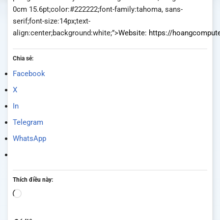
0cm 15.6pt;color:#222222;font-family:tahoma, sans-
serif;font-size:14px;text-
align:center;background:white;”>
Website:
https://hoangcomput
Chia sẻ:
Facebook
X
In
Telegram
WhatsApp
Thích điều này:
Đang
tải...