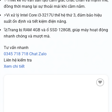
✨Thiết kế vỏ vân sần tạo cảm giác chắc chắn và mạnh mẽ,
đồng thời mang lại sự thoải mái khi cầm nắm.
⚡Vi xử lý Intel Core i3-3217U thế hệ thứ 3, đảm bảo hiệu
suất ổn định và tiết kiệm điện năng.
🚀Trang bị RAM 4GB và ổ SSD 128GB, giúp máy hoạt động
nhanh chóng và mượt mà.
Tư vấn nhanh
0345 718 718
Chat Zalo
Liên hệ kiểm tra
Xem chi tiết