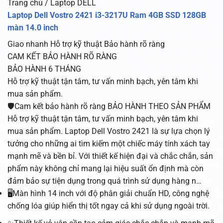
Trang chủ / Laptop DELL
Laptop Dell Vostro 2421 i3-3217U Ram 4GB SSD 128GB
màn 14.0 inch
Giao nhanh
Hỗ trợ kỹ thuật
Bảo hành rõ ràng
CAM KẾT BẢO HÀNH RÕ RÀNG
BẢO HÀNH 6 THÁNG
Hỗ trợ kỹ thuật tận tâm, tư vấn minh bạch, yên tâm khi
mua sản phẩm.
🛡️Cam kết bảo hành rõ ràng BẢO HÀNH THEO SẢN PHẨM
Hỗ trợ kỹ thuật tận tâm, tư vấn minh bạch, yên tâm khi
mua sản phẩm. Laptop Dell Vostro 2421 là sự lựa chọn lý
tưởng cho những ai tìm kiếm một chiếc máy tính xách tay
mạnh mẽ và bền bỉ. Với thiết kế hiện đại và chắc chắn, sản
phẩm này không chỉ mang lại hiệu suất ổn định mà còn
đảm bảo sự tiện dụng trong quá trình sử dụng hàng n…
🖥️Màn hình 14 inch với độ phân giải chuẩn HD, công nghệ
chống lóa giúp hiển thị tốt ngay cả khi sử dụng ngoài trời.