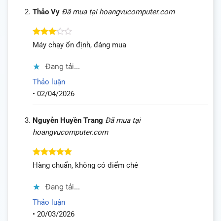
Thảo Vy
Đã mua tại hoangvucomputer.com
Được
Máy chạy ổn định, đáng mua
xếp
hạng
3
Đang tải...
5 sao
Thảo luận
•
02/04/2026
Nguyễn Huyền Trang
Đã mua tại
hoangvucomputer.com
Được xếp
Hàng chuẩn, không có điểm chê
hạng
5
5
sao
Đang tải...
Thảo luận
•
20/03/2026