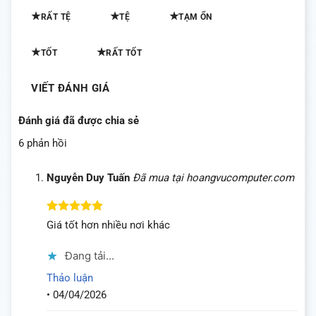
★
★
★
RẤT TỆ
TỆ
TẠM ỔN
★
★
TỐT
RẤT TỐT
VIẾT ĐÁNH GIÁ
Đánh giá đã được chia sẻ
6 phản hồi
Nguyễn Duy Tuấn
Đã mua tại hoangvucomputer.com
Được xếp
Giá tốt hơn nhiều nơi khác
hạng
5
5
sao
Đang tải...
Thảo luận
•
04/04/2026