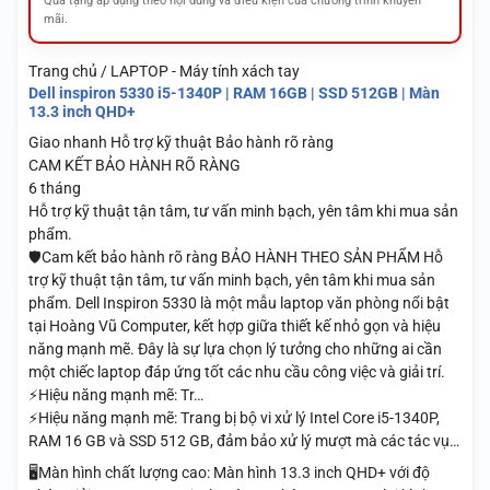
Quà tặng áp dụng theo nội dung và điều kiện của chương trình khuyến
mãi.
Trang chủ / LAPTOP - Máy tính xách tay
Dell inspiron 5330 i5-1340P | RAM 16GB | SSD 512GB | Màn
13.3 inch QHD+
Giao nhanh
Hỗ trợ kỹ thuật
Bảo hành rõ ràng
CAM KẾT BẢO HÀNH RÕ RÀNG
6 tháng
Hỗ trợ kỹ thuật tận tâm, tư vấn minh bạch, yên tâm khi mua sản
phẩm.
🛡️Cam kết bảo hành rõ ràng BẢO HÀNH THEO SẢN PHẨM Hỗ
trợ kỹ thuật tận tâm, tư vấn minh bạch, yên tâm khi mua sản
phẩm. Dell Inspiron 5330 là một mẫu laptop văn phòng nổi bật
tại Hoàng Vũ Computer, kết hợp giữa thiết kế nhỏ gọn và hiệu
năng mạnh mẽ. Đây là sự lựa chọn lý tưởng cho những ai cần
một chiếc laptop đáp ứng tốt các nhu cầu công việc và giải trí.
⚡Hiệu năng mạnh mẽ: Tr…
⚡Hiệu năng mạnh mẽ: Trang bị bộ vi xử lý Intel Core i5-1340P,
RAM 16 GB và SSD 512 GB, đảm bảo xử lý mượt mà các tác vụ…
🖥️Màn hình chất lượng cao: Màn hình 13.3 inch QHD+ với độ