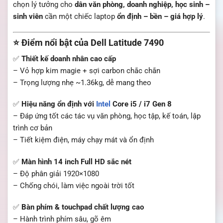
chọn lý tưởng cho
dân văn phòng, doanh nghiệp, học sinh –
sinh viên
cần một chiếc laptop
ổn định – bền – giá hợp lý
.
⭐ Điểm nổi bật của Dell Latitude 7490
✅
Thiết kế doanh nhân cao cấp
– Vỏ hợp kim magie + sợi carbon chắc chắn
– Trọng lượng nhẹ ~1.36kg, dễ mang theo
✅
Hiệu năng ổn định với
Intel
Core i5 / i7 Gen 8
– Đáp ứng tốt các tác vụ văn phòng, học tập, kế toán, lập
trình cơ bản
– Tiết kiệm điện, máy chạy mát và ổn định
✅
Màn hình 14 inch Full HD sắc nét
– Độ phân giải 1920×1080
– Chống chói, làm việc ngoài trời tốt
✅
Bàn phím & touchpad chất lượng cao
– Hành trình phím sâu, gõ êm