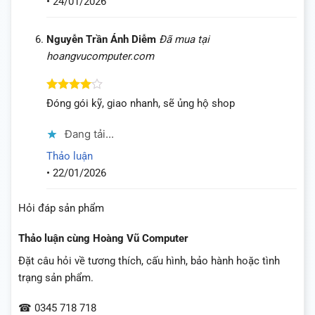
•
24/01/2026
Nguyễn Trần Ánh Diễm
Đã mua tại
hoangvucomputer.com
Được
Đóng gói kỹ, giao nhanh, sẽ ủng hộ shop
xếp hạng
4
5 sao
Đang tải...
Thảo luận
•
22/01/2026
Hỏi đáp sản phẩm
Thảo luận cùng Hoàng Vũ Computer
Đặt câu hỏi về tương thích, cấu hình, bảo hành hoặc tình
trạng sản phẩm.
☎ 0345 718 718