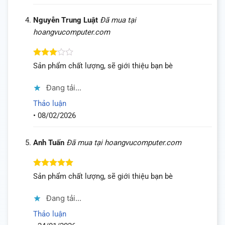
Nguyễn Trung Luật
Đã mua tại
hoangvucomputer.com
Được
Sản phẩm chất lượng, sẽ giới thiệu bạn bè
xếp
hạng
3
Đang tải...
5 sao
Thảo luận
•
08/02/2026
Anh Tuấn
Đã mua tại hoangvucomputer.com
Được xếp
Sản phẩm chất lượng, sẽ giới thiệu bạn bè
hạng
5
5
sao
Đang tải...
Thảo luận