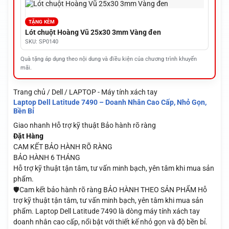
TẶNG KÈM
Lót chuột Hoàng Vũ 25x30 3mm Vàng đen
SKU: SP0140
Quà tặng áp dụng theo nội dung và điều kiện của chương trình khuyến
mãi.
Trang chủ / Dell / LAPTOP - Máy tính xách tay
Laptop Dell Latitude 7490 – Doanh Nhân Cao Cấp, Nhỏ Gọn,
Bền Bỉ
Giao nhanh
Hỗ trợ kỹ thuật
Bảo hành rõ ràng
Đặt Hàng
CAM KẾT BẢO HÀNH RÕ RÀNG
BẢO HÀNH 6 THÁNG
Hỗ trợ kỹ thuật tận tâm, tư vấn minh bạch, yên tâm khi mua sản
phẩm.
🛡️Cam kết bảo hành rõ ràng BẢO HÀNH THEO SẢN PHẨM Hỗ
trợ kỹ thuật tận tâm, tư vấn minh bạch, yên tâm khi mua sản
phẩm. Laptop Dell Latitude 7490 là dòng máy tính xách tay
doanh nhân cao cấp, nổi bật với thiết kế nhỏ gọn và độ bền bỉ.