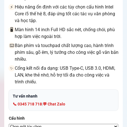
Hiệu năng ổn định với các tùy chọn cấu hình Intel
⚡
Core i5 thế hệ 8, đáp ứng tốt các tác vụ văn phòng
và học tập.
Màn hình 14 inch Full HD sắc nét, chống chói, phù
🖥️
hợp làm việc ngoài trời.
Bàn phím và touchpad chất lượng cao, hành trình
⌨️
phím sâu, gõ êm, lý tưởng cho công việc gõ văn bản
nhiều.
Cổng kết nối đa dạng: USB Type-C, USB 3.0, HDMI,
✨
LAN, khe thẻ nhớ, hỗ trợ tối đa cho công việc và
trình chiếu.
Tư vấn nhanh
📞 0345 718 718
|
💬 Chat Zalo
Cấu hình