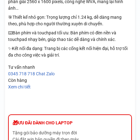
phân giải 2560 x 1600 pixels, công nghệ WVA, mang lại hình
ảnh…
🎯Thiết kế nhỏ gọn: Trọng lượng chỉ 1.24 kg, dễ dàng mang
theo, phù hợp cho người thường xuyên di chuyển.
⌨️Bàn phím và touchpad tối ưu: Bàn phím có đèn nền và
touchpad nhạy bén, giúp thao tác dễ dàng và chính xác.
✨Kết nối đa dạng: Trang bị các cổng kết nối hiện đại, hỗ trợ tối
đa cho công việc và giải trí.
Tư vấn nhanh
0345 718 718
Chat Zalo
Còn hàng
Xem chi tiết
ƯU ĐÃI DÀNH CHO LAPTOP
Tặng gói bảo dưỡng máy trọn đời
Cài đặt win bản quyền đi theo máy