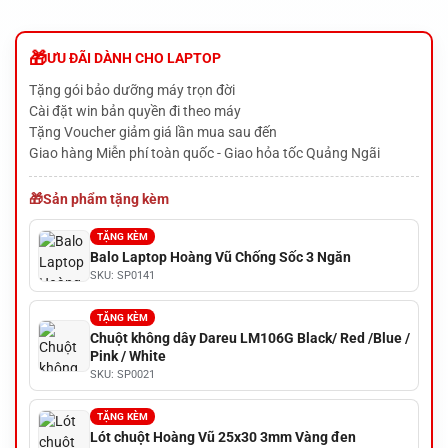
ƯU ĐÃI DÀNH CHO LAPTOP
Tặng gói bảo dưỡng máy trọn đời
Cài đặt win bản quyền đi theo máy
Tặng Voucher giảm giá lần mua sau đến
Giao hàng Miễn phí toàn quốc - Giao hỏa tốc Quảng Ngãi
Sản phẩm tặng kèm
TẶNG KÈM
Balo Laptop Hoàng Vũ Chống Sốc 3 Ngăn
SKU: SP0141
TẶNG KÈM
Chuột không dây Dareu LM106G Black/ Red /Blue /
Pink / White
SKU: SP0021
TẶNG KÈM
Lót chuột Hoàng Vũ 25x30 3mm Vàng đen