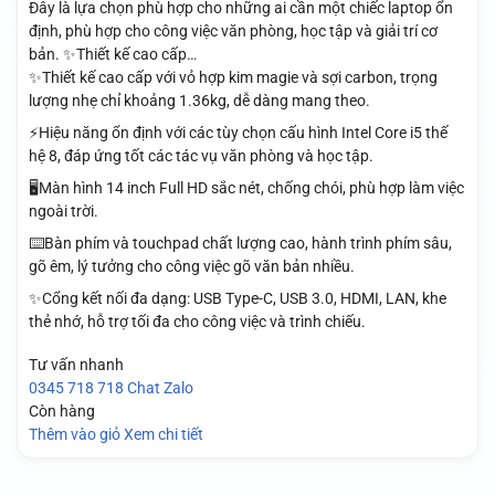
Đây là lựa chọn phù hợp cho những ai cần một chiếc laptop ổn
định, phù hợp cho công việc văn phòng, học tập và giải trí cơ
bản. ✨Thiết kế cao cấp…
✨Thiết kế cao cấp với vỏ hợp kim magie và sợi carbon, trọng
lượng nhẹ chỉ khoảng 1.36kg, dễ dàng mang theo.
⚡Hiệu năng ổn định với các tùy chọn cấu hình Intel Core i5 thế
hệ 8, đáp ứng tốt các tác vụ văn phòng và học tập.
🖥️Màn hình 14 inch Full HD sắc nét, chống chói, phù hợp làm việc
ngoài trời.
⌨️Bàn phím và touchpad chất lượng cao, hành trình phím sâu,
gõ êm, lý tưởng cho công việc gõ văn bản nhiều.
✨Cổng kết nối đa dạng: USB Type-C, USB 3.0, HDMI, LAN, khe
thẻ nhớ, hỗ trợ tối đa cho công việc và trình chiếu.
Tư vấn nhanh
0345 718 718
Chat Zalo
Còn hàng
Thêm vào giỏ
Xem chi tiết