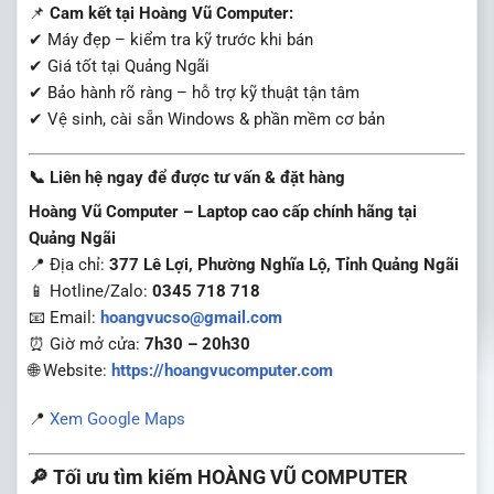
📌
Cam kết tại Hoàng Vũ Computer:
✔ Máy đẹp – kiểm tra kỹ trước khi bán
✔ Giá tốt tại Quảng Ngãi
✔ Bảo hành rõ ràng – hỗ trợ kỹ thuật tận tâm
✔ Vệ sinh, cài sẵn Windows & phần mềm cơ bản
📞 Liên hệ ngay để được tư vấn & đặt hàng
Hoàng Vũ Computer – Laptop cao cấp chính hãng tại
Quảng Ngãi
📍 Địa chỉ:
377 Lê Lợi, Phường Nghĩa Lộ, Tỉnh Quảng Ngãi
📱 Hotline/Zalo:
0345 718 718
📧 Email:
hoangvucso@gmail.com
⏰ Giờ mở cửa:
7h30 – 20h30
🌐 Website:
https://hoangvucomputer.com
📍
Xem Google Maps
🔎
Tối ưu tìm kiếm HOÀNG VŨ COMPUTER