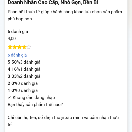
Doanh Nhân Cao Cấp, Nhỏ Gọn, Bền Bỉ
Phản hồi thực tế giúp khách hàng khác lựa chọn sản phẩm
phù hợp hơn.
6 đánh giá
4,00
4
5
trên 5
6 đánh giá
dựa trên
5
50%
3 đánh giá
đánh giá
4
16%
1 đánh giá
3
33%
2 đánh giá
2
0%
0 đánh giá
1
0%
0 đánh giá
✓ Không cần đăng nhập
Bạn thấy sản phẩm thế nào?
Chỉ cần họ tên, số điện thoại xác minh và cảm nhận thực
tế.