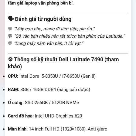
tầm giá laptop văn phòng bền bỉ
.
🗣️ Đánh giá từ người dùng
💬
“Máy gọn nhẹ, mang đi làm tiện, pin ổn.”
💬
“Gõ văn bản nhiều nên rất thích bàn phím của Latitude.”
💬
“Dùng mấy năm vẫn bền, ít lỗi vặt.”
⚙️ Thông số kỹ thuật Dell Latitude 7490 (tham
khảo)
CPU:
Intel Core i5-8350U / i7-8650U (Gen 8)
RAM:
8GB / 16GB DDR4 (nâng cấp được)
Ổ cứng:
SSD 256GB / 512GB NVMe
Card đồ họa:
Intel UHD Graphics 620
Màn hình:
14 inch Full HD (1920×1080), Anti-glare