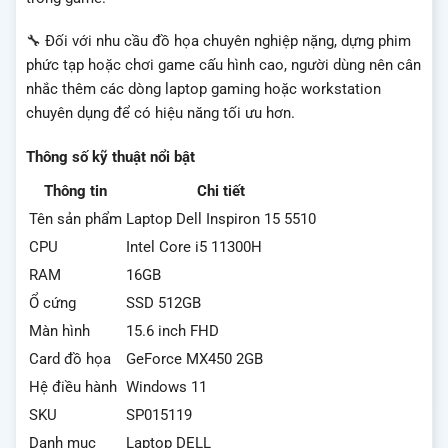
🔧 Đối với nhu cầu đồ họa chuyên nghiệp nặng, dựng phim
phức tạp hoặc chơi game cấu hình cao, người dùng nên cân
nhắc thêm các dòng laptop gaming hoặc workstation
chuyên dụng để có hiệu năng tối ưu hơn.
Thông số kỹ thuật nổi bật
Thông tin
Chi tiết
Tên sản phẩm
Laptop Dell Inspiron 15 5510
CPU
Intel Core i5 11300H
RAM
16GB
Ổ cứng
SSD 512GB
Màn hình
15.6 inch FHD
Card đồ họa
GeForce MX450 2GB
Hệ điều hành
Windows 11
SKU
SP015119
Danh mục
Laptop DELL