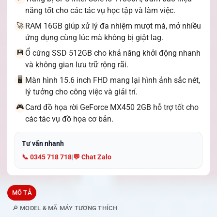
năng tốt cho các tác vụ học tập và làm việc.
RAM 16GB giúp xử lý đa nhiệm mượt mà, mở nhiều
🚀
ứng dụng cùng lúc mà không bị giật lag.
Ổ cứng SSD 512GB cho khả năng khởi động nhanh
💾
và không gian lưu trữ rộng rãi.
Màn hình 15.6 inch FHD mang lại hình ảnh sắc nét,
🖥️
lý tưởng cho công việc và giải trí.
Card đồ họa rời GeForce MX450 2GB hỗ trợ tốt cho
🎮
các tác vụ đồ họa cơ bản.
Tư vấn nhanh
📞 0345 718 718
|
💬 Chat Zalo
MÔ TẢ
🔎 MODEL & MÃ MÁY TƯƠNG THÍCH