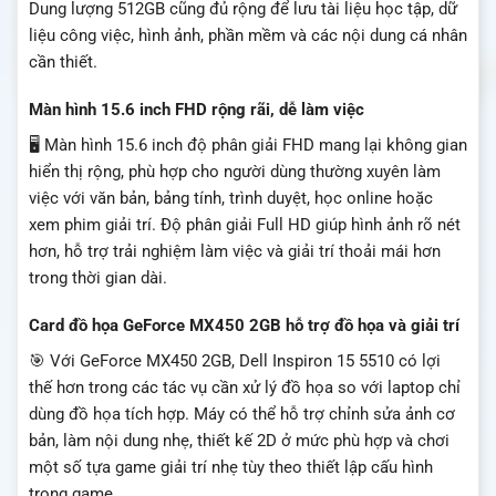
Dung lượng 512GB cũng đủ rộng để lưu tài liệu học tập, dữ
liệu công việc, hình ảnh, phần mềm và các nội dung cá nhân
cần thiết.
Màn hình 15.6 inch FHD rộng rãi, dễ làm việc
🖥️ Màn hình 15.6 inch độ phân giải FHD mang lại không gian
hiển thị rộng, phù hợp cho người dùng thường xuyên làm
việc với văn bản, bảng tính, trình duyệt, học online hoặc
xem phim giải trí. Độ phân giải Full HD giúp hình ảnh rõ nét
hơn, hỗ trợ trải nghiệm làm việc và giải trí thoải mái hơn
trong thời gian dài.
Card đồ họa GeForce MX450 2GB hỗ trợ đồ họa và giải trí
🎯 Với GeForce MX450 2GB, Dell Inspiron 15 5510 có lợi
thế hơn trong các tác vụ cần xử lý đồ họa so với laptop chỉ
dùng đồ họa tích hợp. Máy có thể hỗ trợ chỉnh sửa ảnh cơ
bản, làm nội dung nhẹ, thiết kế 2D ở mức phù hợp và chơi
một số tựa game giải trí nhẹ tùy theo thiết lập cấu hình
trong game.