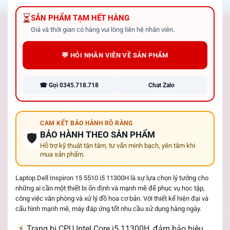
⏳
SẢN PHẨM TẠM HẾT HÀNG
Giá và thời gian có hàng vui lòng liên hệ nhân viên.
💬 HỎI NHÂN VIÊN VỀ SẢN PHẨM
☎ Gọi 0345.718.718
Chat Zalo
CAM KẾT BẢO HÀNH RÕ RÀNG
BẢO HÀNH THEO SẢN PHẨM
🛡️
Hỗ trợ kỹ thuật tận tâm, tư vấn minh bạch, yên tâm khi
mua sản phẩm.
Laptop Dell Inspiron 15 5510 i5 11300H là sự lựa chọn lý tưởng cho
những ai cần một thiết bị ổn định và mạnh mẽ để phục vụ học tập,
công việc văn phòng và xử lý đồ họa cơ bản. Với thiết kế hiện đại và
cấu hình mạnh mẽ, máy đáp ứng tốt nhu cầu sử dụng hàng ngày.
Trang bị CPU Intel Core i5 11300H, đảm bảo hiệu
⚡