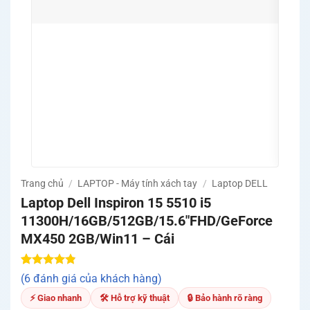
Quà tặ
khuyế
Trang chủ
/
LAPTOP - Máy tính xách tay
/
Laptop DELL
Laptop Dell Inspiron 15 5510 i5
11300H/16GB/512GB/15.6″FHD/GeForce
MX450 2GB/Win11 – Cái
4.83
6
trên 5
(6 đánh giá của khách hàng)
dựa trên
đánh giá
⚡ Giao nhanh
🛠 Hỗ trợ kỹ thuật
🔒 Bảo hành rõ ràng