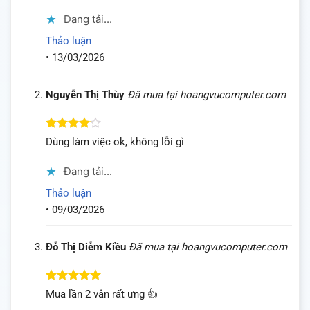
sao
Đang tải...
Thảo luận
•
13/03/2026
Nguyễn Thị Thùy
Đã mua tại hoangvucomputer.com
Được
Dùng làm việc ok, không lỗi gì
xếp hạng
4
5 sao
Đang tải...
Thảo luận
•
09/03/2026
Đỗ Thị Diễm Kiều
Đã mua tại hoangvucomputer.com
Được xếp
Mua lần 2 vẫn rất ưng 👍
hạng
5
5