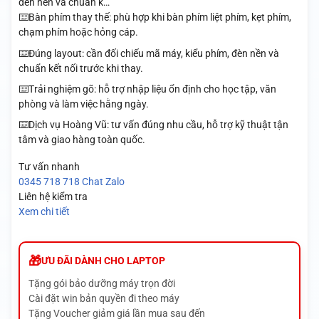
đèn nền và chuẩn k…
⌨️Bàn phím thay thế: phù hợp khi bàn phím liệt phím, kẹt phím,
chạm phím hoặc hỏng cáp.
⌨️Đúng layout: cần đối chiếu mã máy, kiểu phím, đèn nền và
chuẩn kết nối trước khi thay.
⌨️Trải nghiệm gõ: hỗ trợ nhập liệu ổn định cho học tập, văn
phòng và làm việc hằng ngày.
⌨️Dịch vụ Hoàng Vũ: tư vấn đúng nhu cầu, hỗ trợ kỹ thuật tận
tâm và giao hàng toàn quốc.
Tư vấn nhanh
0345 718 718
Chat Zalo
Liên hệ kiểm tra
Xem chi tiết
ƯU ĐÃI DÀNH CHO LAPTOP
Tặng gói bảo dưỡng máy trọn đời
Cài đặt win bản quyền đi theo máy
Tặng Voucher giảm giá lần mua sau đến