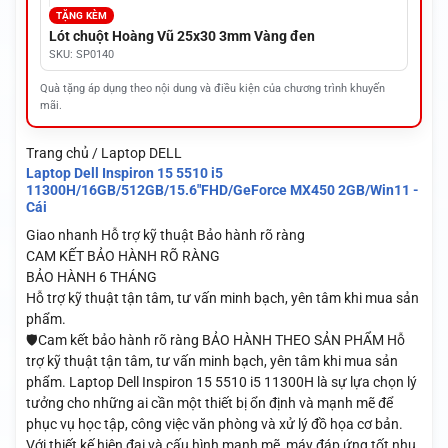
TẶNG KÈM
Lót chuột Hoàng Vũ 25x30 3mm Vàng đen
SKU: SP0140
Quà tặng áp dụng theo nội dung và điều kiện của chương trình khuyến
mãi.
Trang chủ / Laptop DELL
Laptop Dell Inspiron 15 5510 i5
11300H/16GB/512GB/15.6"FHD/GeForce MX450 2GB/Win11 -
Cái
Giao nhanh
Hỗ trợ kỹ thuật
Bảo hành rõ ràng
CAM KẾT BẢO HÀNH RÕ RÀNG
BẢO HÀNH 6 THÁNG
Hỗ trợ kỹ thuật tận tâm, tư vấn minh bạch, yên tâm khi mua sản
phẩm.
🛡️Cam kết bảo hành rõ ràng BẢO HÀNH THEO SẢN PHẨM Hỗ
trợ kỹ thuật tận tâm, tư vấn minh bạch, yên tâm khi mua sản
phẩm. Laptop Dell Inspiron 15 5510 i5 11300H là sự lựa chọn lý
tưởng cho những ai cần một thiết bị ổn định và mạnh mẽ để
phục vụ học tập, công việc văn phòng và xử lý đồ họa cơ bản.
Với thiết kế hiện đại và cấu hình mạnh mẽ, máy đáp ứng tốt nhu