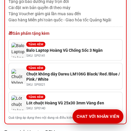
Tặng gói bảo dưỡng máy trọn đời
Cài đặt win bản quyền đi theo máy
Tặng Voucher giảm giá lần mua sau đến
Giao hàng Miễn phí toàn quốc - Giao hỏa tốc Quảng Ngãi
Sản phẩm tặng kèm
TẶNG KÈM
Balo Laptop Hoàng Vũ Chống Sốc 3 Ngăn
SKU: SP0141
TẶNG KÈM
Chuột không dây Dareu LM106G Black/ Red /Blue /
Pink / White
SKU: SP0021
TẶNG KÈM
Lót chuột Hoàng Vũ 25x30 3mm Vàng đen
SKU: SP0140
CHAT VỚI NHÂN VIÊN
Quà tặng áp dụng theo nội dung và điều kiện của chương trình khuyến mãi.