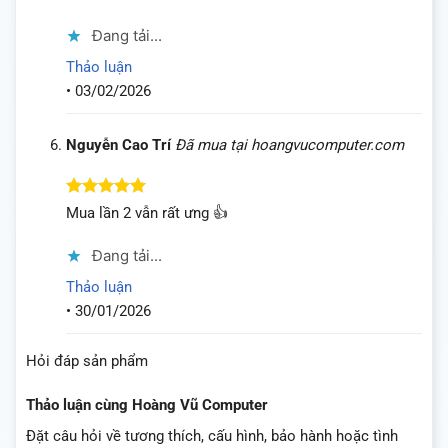
hạng
5
5
sao
Đang tải...
Thảo luận
•
03/02/2026
Nguyễn Cao Trí
Đã mua tại hoangvucomputer.com
Được xếp
Mua lần 2 vẫn rất ưng 👍
hạng
5
5
sao
Đang tải...
Thảo luận
•
30/01/2026
Hỏi đáp sản phẩm
Thảo luận cùng Hoàng Vũ Computer
Đặt câu hỏi về tương thích, cấu hình, bảo hành hoặc tình