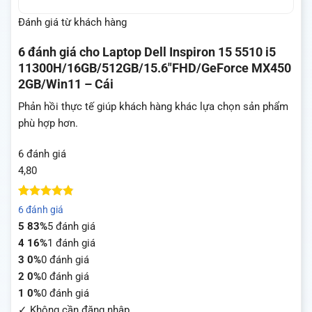
Đánh giá từ khách hàng
6 đánh giá cho
Laptop Dell Inspiron 15 5510 i5
11300H/16GB/512GB/15.6″FHD/GeForce MX450
2GB/Win11 – Cái
Phản hồi thực tế giúp khách hàng khác lựa chọn sản phẩm
phù hợp hơn.
6 đánh giá
4,80
4.8
5
trên 5
6 đánh giá
dựa trên
5
83%
5 đánh giá
đánh giá
4
16%
1 đánh giá
3
0%
0 đánh giá
2
0%
0 đánh giá
1
0%
0 đánh giá
✓ Không cần đăng nhập