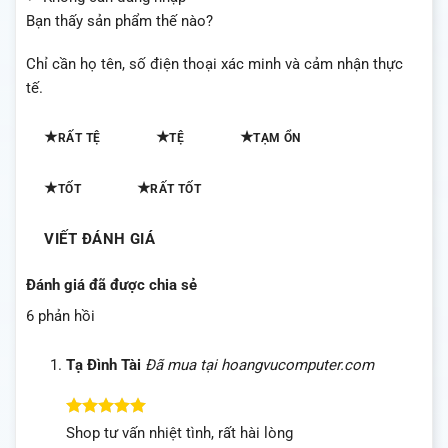
Bạn thấy sản phẩm thế nào?
Chỉ cần họ tên, số điện thoại xác minh và cảm nhận thực
tế.
★
★
★
RẤT TỆ
TỆ
TẠM ỔN
★
★
TỐT
RẤT TỐT
VIẾT ĐÁNH GIÁ
Đánh giá đã được chia sẻ
6 phản hồi
Tạ Đình Tài
Đã mua tại hoangvucomputer.com
Được xếp
Shop tư vấn nhiệt tình, rất hài lòng
hạng
5
5