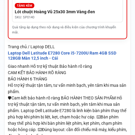
TẶNG KÈM
Lót chuột Hoàng Vũ 25x30 3mm Vàng đen
SKU: SP0140
Quà tặng áp dụng theo nội dung và điều kiện của chương trình khuyến
mãi.
Trang chủ / Laptop DELL
Laptop Dell Latitude E7280 Core i5-7200U Ram 4GB SSD
128GB Màn 12,5 inch - Cái
Giao nhanh
Hỗ trợ kỹ thuật
Bảo hành rõ ràng
CAM KẾT BẢO HÀNH RÕ RÀNG
BẢO HÀNH 6 THÁNG
Hỗ trợ kỹ thuật tận tâm, tư vấn minh bạch, yên tâm khi mua sản
phẩm.
🛡️Cam kết bảo hành rõ ràng BẢO HÀNH THEO SẢN PHẨM Hỗ
trợ kỹ thuật tận tâm, tư vấn minh bạch, yên tâm khi mua sản
phẩm. Laptop Dell Latitude E7280 là linh kiện bàn phím thay thế
phù hợp khi phím bị liệt, kẹt, chạm hoặc hư cáp. ⌨️Bàn phím
thay thế: phù hợp khi bàn phím liệt phím, kẹt phím, chạm phím
hoặc hỏng cáp. ⌨️Đúng layout: cần đối chiếu mã máy, kiểu phím,