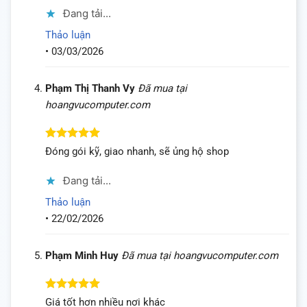
sao
Đang tải...
Thảo luận
•
03/03/2026
Phạm Thị Thanh Vy
Đã mua tại
hoangvucomputer.com
Được xếp
Đóng gói kỹ, giao nhanh, sẽ ủng hộ shop
hạng
5
5
sao
Đang tải...
Thảo luận
•
22/02/2026
Phạm Minh Huy
Đã mua tại hoangvucomputer.com
Được xếp
Giá tốt hơn nhiều nơi khác