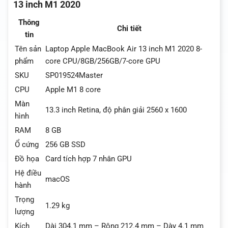
13 inch M1 2020
Thông
Chi tiết
tin
Tên sản
Laptop Apple MacBook Air 13 inch M1 2020 8-
phẩm
core CPU/8GB/256GB/7-core GPU
SKU
SP019524Master
CPU
Apple M1 8 core
Màn
13.3 inch Retina, độ phân giải 2560 x 1600
hình
RAM
8 GB
Ổ cứng
256 GB SSD
Đồ họa
Card tích hợp 7 nhân GPU
Hệ điều
macOS
hành
Trọng
1.29 kg
lượng
Kích
Dài 304.1 mm – Rộng 212.4 mm – Dày 4.1 mm