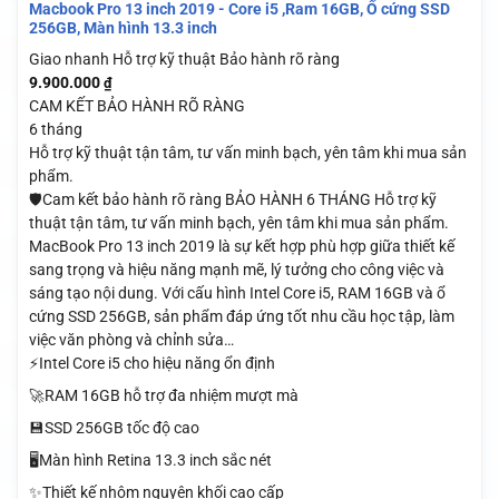
Macbook Pro 13 inch 2019 - Core i5 ,Ram 16GB, Ổ cứng SSD
256GB, Màn hình 13.3 inch
Giao nhanh
Hỗ trợ kỹ thuật
Bảo hành rõ ràng
9.900.000
₫
CAM KẾT BẢO HÀNH RÕ RÀNG
6 tháng
Hỗ trợ kỹ thuật tận tâm, tư vấn minh bạch, yên tâm khi mua sản
phẩm.
🛡️Cam kết bảo hành rõ ràng BẢO HÀNH 6 THÁNG Hỗ trợ kỹ
thuật tận tâm, tư vấn minh bạch, yên tâm khi mua sản phẩm.
MacBook Pro 13 inch 2019 là sự kết hợp phù hợp giữa thiết kế
sang trọng và hiệu năng mạnh mẽ, lý tưởng cho công việc và
sáng tạo nội dung. Với cấu hình Intel Core i5, RAM 16GB và ổ
cứng SSD 256GB, sản phẩm đáp ứng tốt nhu cầu học tập, làm
việc văn phòng và chỉnh sửa…
⚡Intel Core i5 cho hiệu năng ổn định
🚀RAM 16GB hỗ trợ đa nhiệm mượt mà
💾SSD 256GB tốc độ cao
🖥️Màn hình Retina 13.3 inch sắc nét
✨Thiết kế nhôm nguyên khối cao cấp