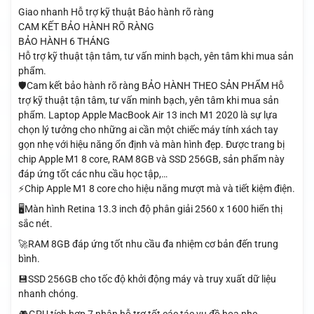
Giao nhanh
Hỗ trợ kỹ thuật
Bảo hành rõ ràng
CAM KẾT BẢO HÀNH RÕ RÀNG
BẢO HÀNH 6 THÁNG
Hỗ trợ kỹ thuật tận tâm, tư vấn minh bạch, yên tâm khi mua sản
phẩm.
🛡️Cam kết bảo hành rõ ràng BẢO HÀNH THEO SẢN PHẨM Hỗ
trợ kỹ thuật tận tâm, tư vấn minh bạch, yên tâm khi mua sản
phẩm. Laptop Apple MacBook Air 13 inch M1 2020 là sự lựa
chọn lý tưởng cho những ai cần một chiếc máy tính xách tay
gọn nhẹ với hiệu năng ổn định và màn hình đẹp. Được trang bị
chip Apple M1 8 core, RAM 8GB và SSD 256GB, sản phẩm này
đáp ứng tốt các nhu cầu học tập,…
⚡Chip Apple M1 8 core cho hiệu năng mượt mà và tiết kiệm điện.
🖥️Màn hình Retina 13.3 inch độ phân giải 2560 x 1600 hiển thị
sắc nét.
🚀RAM 8GB đáp ứng tốt nhu cầu đa nhiệm cơ bản đến trung
bình.
💾SSD 256GB cho tốc độ khởi động máy và truy xuất dữ liệu
nhanh chóng.