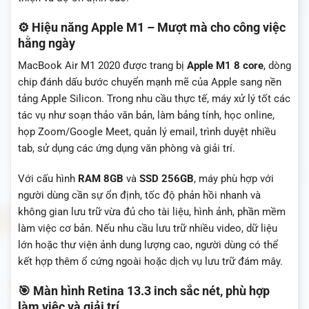
⚙️ Hiệu năng Apple M1 – Mượt mà cho công việc
hằng ngày
MacBook Air M1 2020 được trang bị
Apple M1 8 core
, dòng
chip đánh dấu bước chuyển mạnh mẽ của Apple sang nền
tảng Apple Silicon. Trong nhu cầu thực tế, máy xử lý tốt các
tác vụ như soạn thảo văn bản, làm bảng tính, học online,
họp Zoom/Google Meet, quản lý email, trình duyệt nhiều
tab, sử dụng các ứng dụng văn phòng và giải trí.
Với cấu hình
RAM 8GB
và
SSD 256GB
, máy phù hợp với
người dùng cần sự ổn định, tốc độ phản hồi nhanh và
không gian lưu trữ vừa đủ cho tài liệu, hình ảnh, phần mềm
làm việc cơ bản. Nếu nhu cầu lưu trữ nhiều video, dữ liệu
lớn hoặc thư viện ảnh dung lượng cao, người dùng có thể
kết hợp thêm ổ cứng ngoài hoặc dịch vụ lưu trữ đám mây.
🎯 Màn hình Retina 13.3 inch sắc nét, phù hợp
làm việc và giải trí