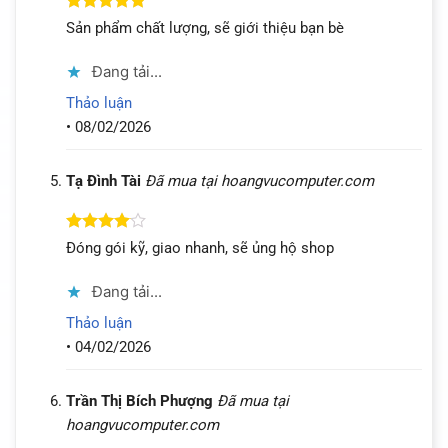
Được xếp
Sản phẩm chất lượng, sẽ giới thiệu bạn bè
hạng
5
5
sao
Đang tải...
Thảo luận
•
08/02/2026
Tạ Đình Tài
Đã mua tại hoangvucomputer.com
Được
Đóng gói kỹ, giao nhanh, sẽ ủng hộ shop
xếp hạng
4
5 sao
Đang tải...
Thảo luận
•
04/02/2026
Trần Thị Bích Phượng
Đã mua tại
hoangvucomputer.com