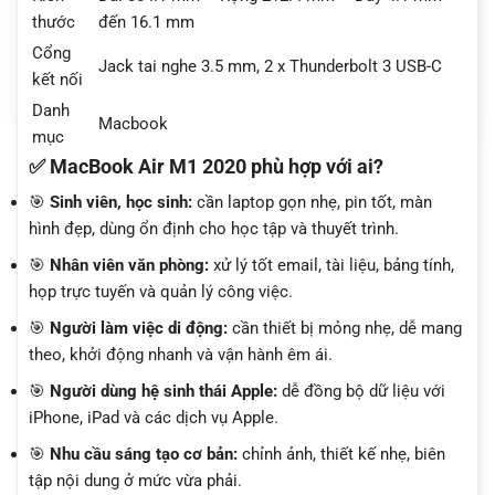
thước
đến 16.1 mm
Cổng
Jack tai nghe 3.5 mm, 2 x Thunderbolt 3 USB-C
kết nối
Danh
Macbook
mục
✅ MacBook Air M1 2020 phù hợp với ai?
🎯
Sinh viên, học sinh:
cần laptop gọn nhẹ, pin tốt, màn
hình đẹp, dùng ổn định cho học tập và thuyết trình.
🎯
Nhân viên văn phòng:
xử lý tốt email, tài liệu, bảng tính,
họp trực tuyến và quản lý công việc.
🎯
Người làm việc di động:
cần thiết bị mỏng nhẹ, dễ mang
theo, khởi động nhanh và vận hành êm ái.
🎯
Người dùng hệ sinh thái Apple:
dễ đồng bộ dữ liệu với
iPhone, iPad và các dịch vụ Apple.
🎯
Nhu cầu sáng tạo cơ bản:
chỉnh ảnh, thiết kế nhẹ, biên
tập nội dung ở mức vừa phải.