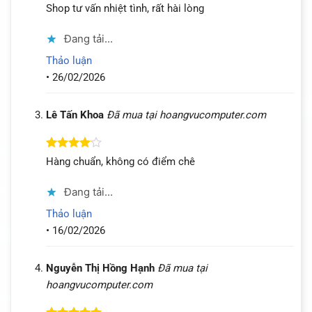
Được xếp
Shop tư vấn nhiệt tình, rất hài lòng
hạng
5
5
sao
Đang tải...
Thảo luận
•
26/02/2026
Lê Tấn Khoa
Đã mua tại hoangvucomputer.com
Được
Hàng chuẩn, không có điểm chê
xếp hạng
4
5 sao
Đang tải...
Thảo luận
•
16/02/2026
Nguyễn Thị Hồng Hạnh
Đã mua tại
hoangvucomputer.com