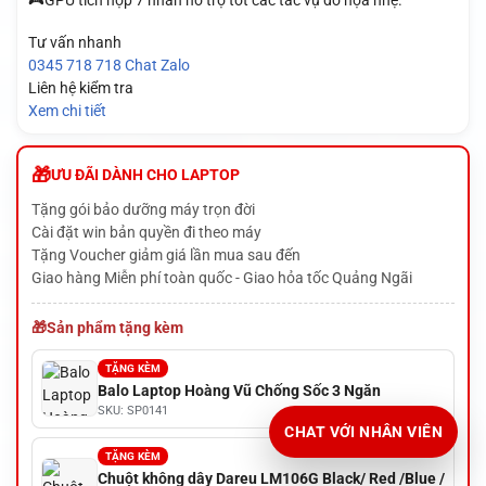
🎮GPU tích hợp 7 nhân hỗ trợ tốt các tác vụ đồ họa nhẹ.
Tư vấn nhanh
0345 718 718
Chat Zalo
Liên hệ kiểm tra
Xem chi tiết
ƯU ĐÃI DÀNH CHO LAPTOP
Tặng gói bảo dưỡng máy trọn đời
Cài đặt win bản quyền đi theo máy
Tặng Voucher giảm giá lần mua sau đến
Giao hàng Miễn phí toàn quốc - Giao hỏa tốc Quảng Ngãi
Sản phẩm tặng kèm
TẶNG KÈM
Balo Laptop Hoàng Vũ Chống Sốc 3 Ngăn
SKU: SP0141
CHAT VỚI NHÂN VIÊN
TẶNG KÈM
Chuột không dây Dareu LM106G Black/ Red /Blue /