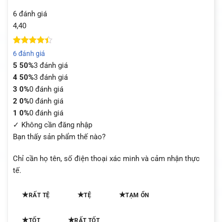
6 đánh giá
4,40
4.4
5
trên 5
6 đánh giá
dựa trên
5
50%
3 đánh giá
đánh giá
4
50%
3 đánh giá
3
0%
0 đánh giá
2
0%
0 đánh giá
1
0%
0 đánh giá
✓ Không cần đăng nhập
Bạn thấy sản phẩm thế nào?
Chỉ cần họ tên, số điện thoại xác minh và cảm nhận thực
tế.
★
★
★
RẤT TỆ
TỆ
TẠM ỔN
★
★
TỐT
RẤT TỐT