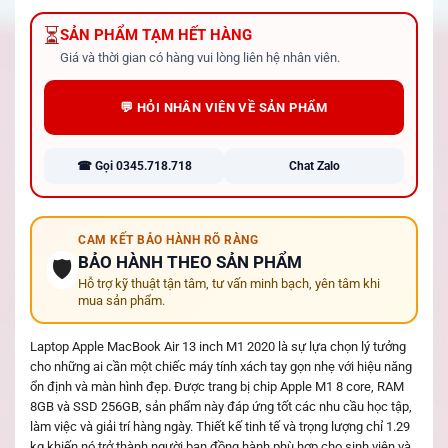
⏳
SẢN PHẨM TẠM HẾT HÀNG
Giá và thời gian có hàng vui lòng liên hệ nhân viên.
💬 HỎI NHÂN VIÊN VỀ SẢN PHẨM
☎ Gọi 0345.718.718
Chat Zalo
CAM KẾT BẢO HÀNH RÕ RÀNG
BẢO HÀNH THEO SẢN PHẨM
🛡️
Hỗ trợ kỹ thuật tận tâm, tư vấn minh bạch, yên tâm khi
mua sản phẩm.
Laptop Apple MacBook Air 13 inch M1 2020 là sự lựa chọn lý tưởng
cho những ai cần một chiếc máy tính xách tay gọn nhẹ với hiệu năng
ổn định và màn hình đẹp. Được trang bị chip Apple M1 8 core, RAM
8GB và SSD 256GB, sản phẩm này đáp ứng tốt các nhu cầu học tập,
làm việc và giải trí hàng ngày. Thiết kế tinh tế và trọng lượng chỉ 1.29
kg khiến nó trở thành người bạn đồng hành phù hợp cho sinh viên và