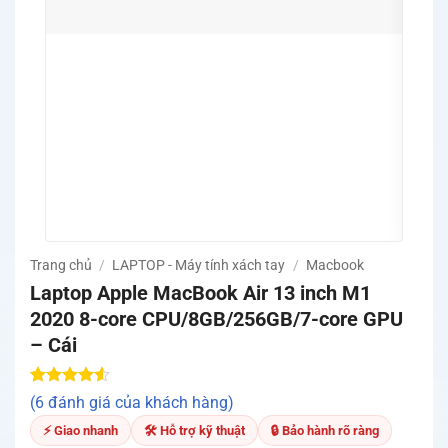
Quà tặ
khuyế
Trang chủ
/
LAPTOP - Máy tính xách tay
/
Macbook
Laptop Apple MacBook Air 13 inch M1
2020 8-core CPU/8GB/256GB/7-core GPU
– Cái
4.50
6
trên
(6 đánh giá của khách hàng)
5 dựa trên
đánh giá
⚡ Giao nhanh
🛠 Hỗ trợ kỹ thuật
🔒 Bảo hành rõ ràng