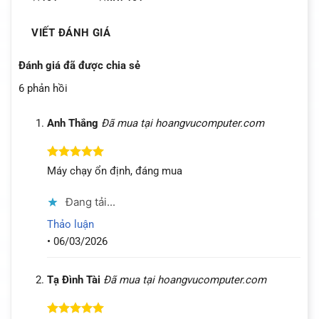
VIẾT ĐÁNH GIÁ
Đánh giá đã được chia sẻ
6 phản hồi
Anh Thắng
Đã mua tại hoangvucomputer.com
Được xếp
Máy chạy ổn định, đáng mua
hạng
5
5
sao
Đang tải...
Thảo luận
•
06/03/2026
Tạ Đình Tài
Đã mua tại hoangvucomputer.com