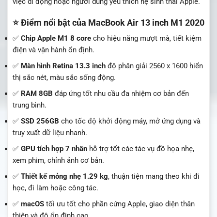
việc di động hoặc người dùng yêu thích hệ sinh thái Apple.
⭐ Điểm nổi bật của MacBook Air 13 inch M1 2020
✅
Chip Apple M1 8 core
cho hiệu năng mượt mà, tiết kiệm
điện và vận hành ổn định.
✅
Màn hình Retina 13.3 inch
độ phân giải 2560 x 1600 hiển
thị sắc nét, màu sắc sống động.
✅
RAM 8GB
đáp ứng tốt nhu cầu đa nhiệm cơ bản đến
trung bình.
✅
SSD 256GB
cho tốc độ khởi động máy, mở ứng dụng và
truy xuất dữ liệu nhanh.
✅
GPU tích hợp 7 nhân
hỗ trợ tốt các tác vụ đồ họa nhẹ,
xem phim, chỉnh ảnh cơ bản.
✅
Thiết kế mỏng nhẹ 1.29 kg
, thuận tiện mang theo khi đi
học, đi làm hoặc công tác.
✅
macOS
tối ưu tốt cho phần cứng Apple, giao diện thân
thiện và độ ổn định cao.